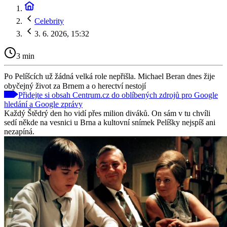
Celebrity
3. 6. 2026, 15:32
3 min
Po Pelíšcích už žádná velká role nepřišla. Michael Beran dnes žije
obyčejný život za Brnem a o herectví nestojí
Přidejte si obsah Centrum.cz do oblíbených zdrojů pro Google
hledání a Google zprávy
Každý Štědrý den ho vidí přes milion diváků. On sám v tu chvíli
sedí někde na vesnici u Brna a kultovní snímek Pelíšky nejspíš ani
nezapíná.