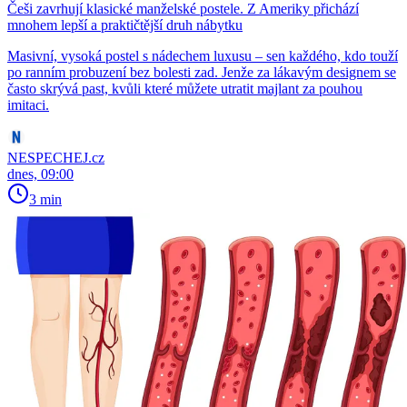
Češi zavrhují klasické manželské postele. Z Ameriky přichází
mnohem lepší a praktičtější druh nábytku
Masivní, vysoká postel s nádechem luxusu – sen každého, kdo touží
po ranním probuzení bez bolesti zad. Jenže za lákavým designem se
často skrývá past, kvůli které můžete utratit majlant za pouhou
imitaci.
NESPECHEJ.cz
dnes, 09:00
3 min