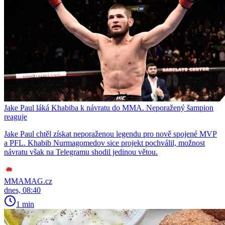
Jake Paul láká Khabiba k návratu do MMA. Neporažený šampion
reaguje
Jake Paul chtěl získat neporaženou legendu pro nově spojené MVP
a PFL. Khabib Nurmagomedov sice projekt pochválil, možnost
návratu však na Telegramu shodil jedinou větou.
MMAMAG.cz
dnes, 08:40
1 min