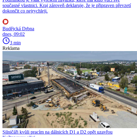
současné vlastnici. Kraj zároveň deklaruje, že je připraven převzetí
dokončit co nejrychleji.
Budějcká Drbna
dnes, 09:02
3 min
Reklama
Silničáři kvůli pracím na dálnicích D1 a D2 opět uzavřou