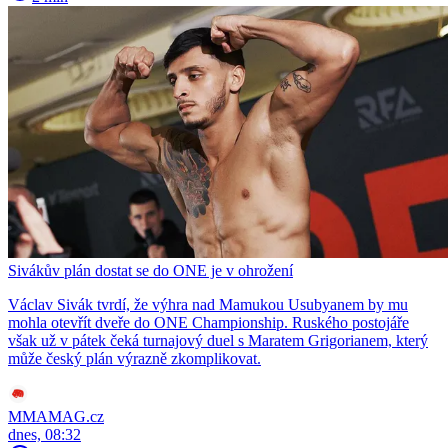
Sivákův plán dostat se do ONE je v ohrožení
Václav Sivák tvrdí, že výhra nad Mamukou Usubyanem by mu
mohla otevřít dveře do ONE Championship. Ruského postojáře
však už v pátek čeká turnajový duel s Maratem Grigorianem, který
může český plán výrazně zkomplikovat.
MMAMAG.cz
dnes, 08:32