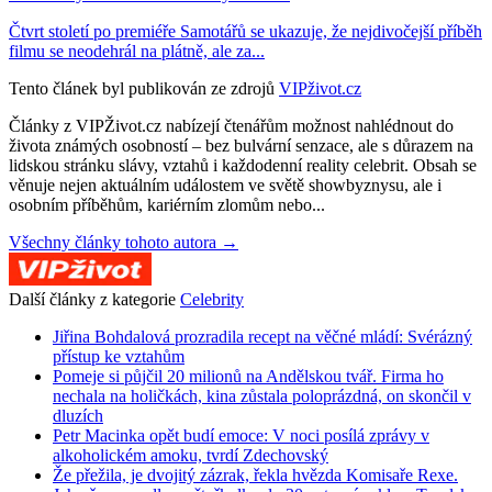
Čtvrt století po premiéře Samotářů se ukazuje, že nejdivočejší příběh
filmu se neodehrál na plátně, ale za...
Tento článek byl publikován ze zdrojů
VIPživot.cz
Články z VIPŽivot.cz nabízejí čtenářům možnost nahlédnout do
života známých osobností – bez bulvární senzace, ale s důrazem na
lidskou stránku slávy, vztahů i každodenní reality celebrit. Obsah se
věnuje nejen aktuálním událostem ve světě showbyznysu, ale i
osobním příběhům, kariérním zlomům nebo...
Všechny články tohoto autora →
Další články z kategorie
Celebrity
Jiřina Bohdalová prozradila recept na věčné mládí: Svérázný
přístup ke vztahům
Pomeje si půjčil 20 milionů na Andělskou tvář. Firma ho
nechala na holičkách, kina zůstala poloprázdná, on skončil v
dluzích
Petr Macinka opět budí emoce: V noci posílá zprávy v
alkoholickém amoku, tvrdí Zdechovský
Že přežila, je dvojitý zázrak, řekla hvězda Komisaře Rexe.