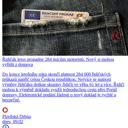
Řidičák letos propadne 284 tisícům motoristů. Nový si mohou
vyřídit z domova
Do konce letošního roku skončí platnost 284 000 řidičských
průkazů napříč celou Českou republikou. Nejvíce se nutnost
výměny řidičáku dotkne skupiny řidičů ve věku 61 let a více. Řidiči
mohou k výměně dokladu využít jednoduchou cestu přes Portál
dopravy. Elektronické podání žádosti o nový doklad je rychlé a
bezpečné.
Plzeňská Drbna
dnes, 09:02