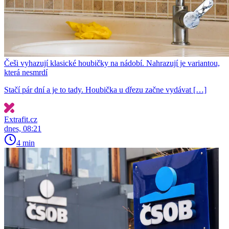
Češi vyhazují klasické houbičky na nádobí. Nahrazují je variantou,
která nesmrdí
Stačí pár dní a je to tady. Houbička u dřezu začne vydávat […]
Extrafit.cz
dnes, 08:21
4 min