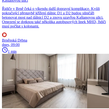
Kaštanovou ulici
Řidiče v Brně čeká o víkendu další dopravní komplikace. Kvůli
pokračující přestavbě křížení dálnic D1 a D2 budou silničáři
betonovat most nad dálnicí D2 a znovu uzavřou Kaštanovou ulici.
Omezení se dotknou také několika autobusových linek MHD, řidiči
musí počítat s kolonami.
Brněnská Drbna
dnes, 09:00
1 min