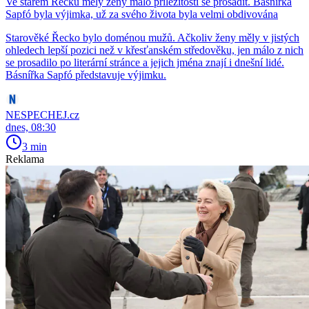
Ve starém Řecku měly ženy málo příležitostí se prosadit. Básnířka
Sapfó byla výjimka, už za svého života byla velmi obdivována
Starověké Řecko bylo doménou mužů. Ačkoliv ženy měly v jistých
ohledech lepší pozici než v křesťanském středověku, jen málo z nich
se prosadilo po literární stránce a jejich jména znají i dnešní lidé.
Básnířka Sapfó představuje výjimku.
NESPECHEJ.cz
dnes, 08:30
3 min
Reklama