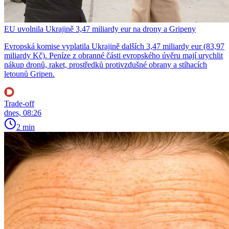
EU uvolnila Ukrajině 3,47 miliardy eur na drony a Gripeny
Evropská komise vyplatila Ukrajině dalších 3,47 miliardy eur (83,97
miliardy Kč). Peníze z obranné části evropského úvěru mají urychlit
nákup dronů, raket, prostředků protivzdušné obrany a stíhacích
letounů Gripen.
Trade-off
dnes, 08:26
2 min