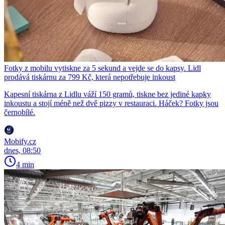
Fotky z mobilu vytiskne za 5 sekund a vejde se do kapsy. Lidl
prodává tiskárnu za 799 Kč, která nepotřebuje inkoust
Kapesní tiskárna z Lidlu váží 150 gramů, tiskne bez jediné kapky
inkoustu a stojí méně než dvě pizzy v restauraci. Háček? Fotky jsou
černobílé.
Mobify.cz
dnes, 08:50
4 min