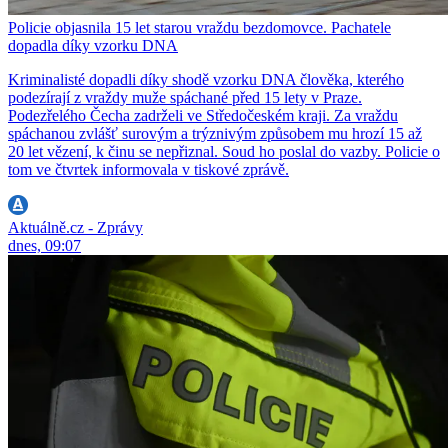
Policie objasnila 15 let starou vraždu bezdomovce. Pachatele
dopadla díky vzorku DNA
Kriminalisté dopadli díky shodě vzorku DNA člověka, kterého
podezírají z vraždy muže spáchané před 15 lety v Praze.
Podezřelého Čecha zadrželi ve Středočeském kraji. Za vraždu
spáchanou zvlášť surovým a trýznivým způsobem mu hrozí 15 až
20 let vězení, k činu se nepřiznal. Soud ho poslal do vazby. Policie o
tom ve čtvrtek informovala v tiskové zprávě.
Aktuálně.cz - Zprávy
dnes, 09:07