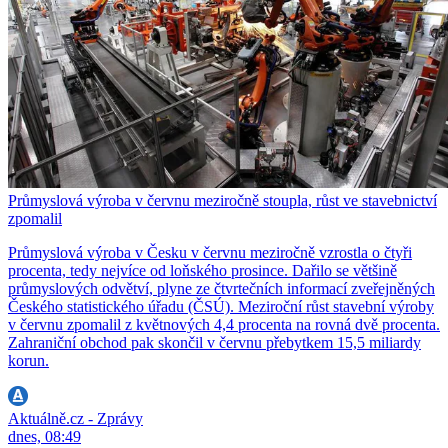
Průmyslová výroba v červnu meziročně stoupla, růst ve stavebnictví
zpomalil
Průmyslová výroba v Česku v červnu meziročně vzrostla o čtyři
procenta, tedy nejvíce od loňského prosince. Dařilo se většině
průmyslových odvětví, plyne ze čtvrtečních informací zveřejněných
Českého statistického úřadu (ČSÚ). Meziroční růst stavební výroby
v červnu zpomalil z květnových 4,4 procenta na rovná dvě procenta.
Zahraniční obchod pak skončil v červnu přebytkem 15,5 miliardy
korun.
Aktuálně.cz - Zprávy
dnes, 08:49