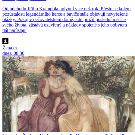
Od odchodu Jiřího Krampola uplynul více než rok. Přesto se kolem
pozůstalosti legendárního herce a baviče stále objevují nevyřešené
otázky. Pokoj v pečovatelském domě, kde prožil poslední měsíce
svého života, zůstává uzavřený a náklady spojené s jeho pobytem
dál narůstají.
Žena.cz
dnes, 08:30