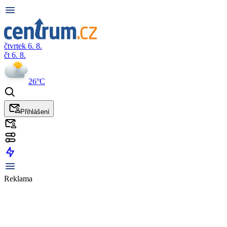
čtvrtek 6. 8.
čt 6. 8.
26°C
Přihlášení
Reklama