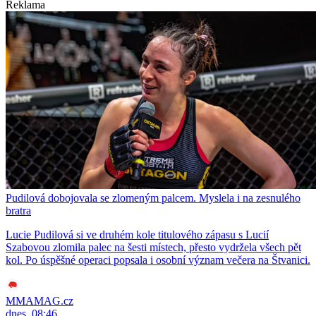
Reklama
Pudilová dobojovala se zlomeným palcem. Myslela i na zesnulého
bratra
Lucie Pudilová si ve druhém kole titulového zápasu s Lucií
Szabovou zlomila palec na šesti místech, přesto vydržela všech pět
kol. Po úspěšné operaci popsala i osobní význam večera na Štvanici.
MMAMAG.cz
dnes, 08:46