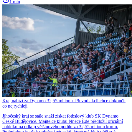
1 min
Kraj nabízí za Dynamo 32,55 milionu. Převod akcií chce dokončit
co nejrychleji
Jihočeský kraj se stále snaží získat fotbslový klub SK Dynamo
České Budějovice. Majitelce klubu Nnece Ede předložil oficiální
nabídku na odkup většinového podílu za 32,55 milionu korun.
Podmínkou je však vyřešení závazků, které má klub vůči své