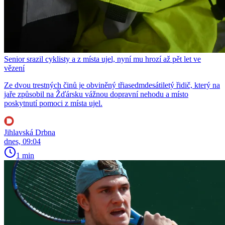
Senior srazil cyklisty a z místa ujel, nyní mu hrozí až pět let ve
vězení
Ze dvou trestných činů je obviněný třiasedmdesátiletý řidič, který na
jaře způsobil na Žďársku vážnou dopravní nehodu a místo
poskytnutí pomoci z místa ujel.
Jihlavská Drbna
dnes, 09:04
1 min