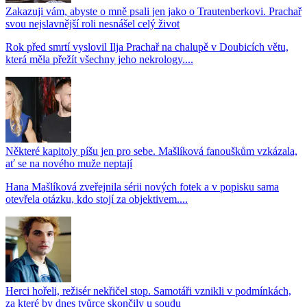
Zakazuji vám, abyste o mně psali jen jako o Trautenberkovi. Prachař
svou nejslavnější roli nesnášel celý život
Rok před smrtí vyslovil Ilja Prachař na chalupě v Doubicích větu,
která měla přežít všechny jeho nekrology....
Některé kapitoly píšu jen pro sebe. Mašlíková fanouškům vzkázala,
ať se na nového muže neptají
Hana Mašlíková zveřejnila sérii nových fotek a v popisku sama
otevřela otázku, kdo stojí za objektivem....
Herci hořeli, režisér nekřičel stop. Samotáři vznikli v podmínkách,
za které by dnes tvůrce skončily u soudu