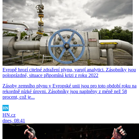
Evropě hrozí citelné zdražení plynu, varují analytici. Zásobníky jsou
poloprázdné, situace připomíná krizi z roku 2022
Zásoby zemního plynu v Evropské unii jsou pro toto období roku na
rekordně nízké úrovni. Zásobníky jsou naplněny z méně než 58
procent, což je...
HN.cz
dnes, 08:41