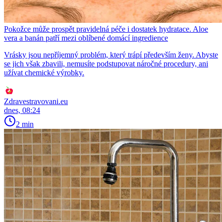
Pokožce může prospět pravidelná péče i dostatek hydratace. Aloe
vera a banán patří mezi oblíbené domácí ingredience
Vrásky jsou nepříjemný problém, který trápí především ženy. Abyste
se jich však zbavili, nemusíte podstupovat náročné procedury, ani
užívat chemické výrobky.
Zdravestravovani.eu
dnes, 08:24
2 min