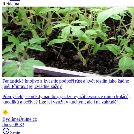
Reklama
Fantastické hnojivo z kvasnic podpoří růst a květ rostlin jako žádné
jiné. Připravit jej zvládne každý
Přemýšleli jste někdy nad tím, jak lze využít kvasnice mimo koláčů,
knedlíků a pečiva? Lze jej využít v kuchyni, ale i na zahradě!
BydlímeÚtulně.cz
dnes, 08:33
2 min