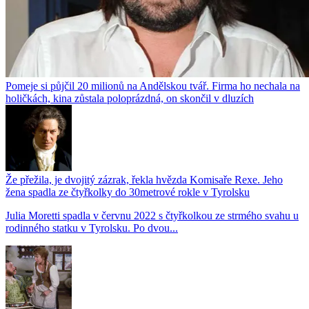
Pomeje si půjčil 20 milionů na Andělskou tvář. Firma ho nechala na
holičkách, kina zůstala poloprázdná, on skončil v dluzích
Že přežila, je dvojitý zázrak, řekla hvězda Komisaře Rexe. Jeho
žena spadla ze čtyřkolky do 30metrové rokle v Tyrolsku
Julia Moretti spadla v červnu 2022 s čtyřkolkou ze strmého svahu u
rodinného statku v Tyrolsku. Po dvou...