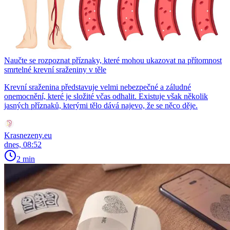
Naučte se rozpoznat příznaky, které mohou ukazovat na přítomnost
smrtelné krevní sraženiny v těle
Krevní sraženina představuje velmi nebezpečné a záludné
onemocnění, které je složité včas odhalit. Existuje však několik
jasných příznaků, kterými tělo dává najevo, že se něco děje.
Krasnezeny.eu
dnes, 08:52
2 min