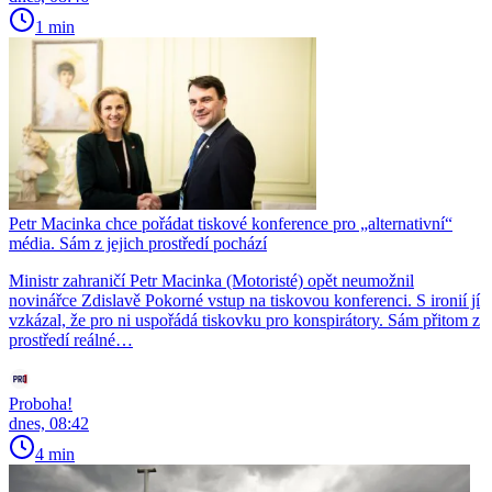
1 min
Petr Macinka chce pořádat tiskové konference pro „alternativní“
média. Sám z jejich prostředí pochází
Ministr zahraničí Petr Macinka (Motoristé) opět neumožnil
novinářce Zdislavě Pokorné vstup na tiskovou konferenci. S ironií jí
vzkázal, že pro ni uspořádá tiskovku pro konspirátory. Sám přitom z
prostředí reálné…
Proboha!
dnes, 08:42
4 min