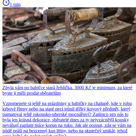
1 min
Zbyla vám po babičce stará žehlička. 3000 Kč je minimum, za které
byste ji měli prodat sběratelům
Vzpomenete si ještě na prázdniny u babičky na chalupě, kde v rohu
krbové římsy nebo na staré peci trůnil těžký kovový předmět, který
pamatoval ještě rakousko-uherské mocnářství? Zatímco pro nás to
byla jen krásná dekorace, sběratelé dnes za ty nejvzácnější kousky
neváhají zaplatit tisíce korun na ruku. Jak ale poznat, zda se vám na
půdě práší na bezcenný kus litiny, nebo na skutečný unikát, jehož