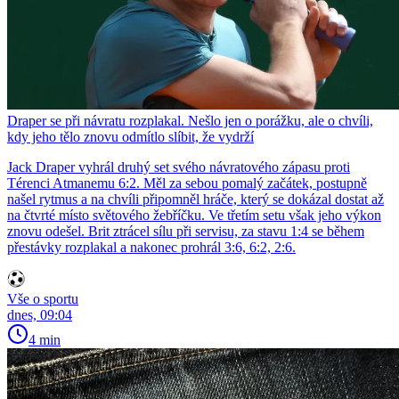
Draper se při návratu rozplakal. Nešlo jen o porážku, ale o chvíli,
kdy jeho tělo znovu odmítlo slíbit, že vydrží
Jack Draper vyhrál druhý set svého návratového zápasu proti
Térenci Atmanemu 6:2. Měl za sebou pomalý začátek, postupně
našel rytmus a na chvíli připomněl hráče, který se dokázal dostat až
na čtvrté místo světového žebříčku. Ve třetím setu však jeho výkon
znovu odešel. Brit ztrácel sílu při servisu, za stavu 1:4 se během
přestávky rozplakal a nakonec prohrál 3:6, 6:2, 2:6.
Vše o sportu
dnes, 09:04
4 min