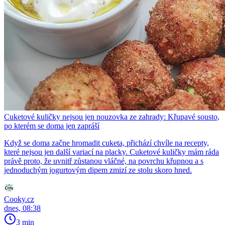
Cuketové kuličky nejsou jen nouzovka ze zahrady: Křupavé sousto,
po kterém se doma jen zapráší
Když se doma začne hromadit cuketa, přichází chvíle na recepty,
které nejsou jen další variací na placky. Cuketové kuličky mám ráda
právě proto, že uvnitř zůstanou vláčné, na povrchu křupnou a s
jednoduchým jogurtovým dipem zmizí ze stolu skoro hned.
Cooky.cz
dnes, 08:38
3 min