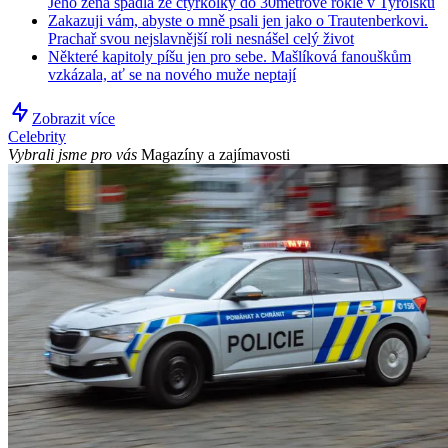
Jeho žena spadla ze čtyřkolky do 30metrové rokle v Tyrolsku
Zakazuji vám, abyste o mně psali jen jako o Trautenberkovi.
Prachař svou nejslavnější roli nesnášel celý život
Některé kapitoly píšu jen pro sebe. Mašlíková fanouškům
vzkázala, ať se na nového muže neptají
Zobrazit více
Celebrity
Vybrali jsme pro vás
Magazíny a zajímavosti