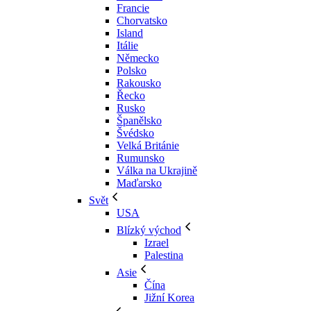
Francie
Chorvatsko
Island
Itálie
Německo
Polsko
Rakousko
Řecko
Rusko
Španělsko
Švédsko
Velká Británie
Rumunsko
Válka na Ukrajině
Maďarsko
Svět
USA
Blízký východ
Izrael
Palestina
Asie
Čína
Jižní Korea