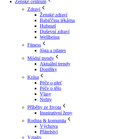
Ženské centrum
Zdraví
Ženské zdraví
Babiččina lékárna
Hubnutí
Duševní zdraví
Wellbeing
Fitness
Jóga a pilates
Módní trendy
Aktuální trendy
Doplňky
Krása
Péče o pleť
Péče o tělo
Vlasy
Nehty
Příběhy ze života
Inspirativní ženy
Rodina & komunita
Výchova
Přátelství
Vztahy