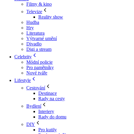
Filmy & kino
Televize
Reality show
Hudba
Hry
Literatura
Výtvarné umění
Divadlo
Digi a stream
Celebrity
Módní policie
Pro pamětníky
Nové tváře
Lifestyle
Cestování
Destinace
Rady na cesty
Bydlení
Interiery
Rady do domu
DIY
Pro kutily