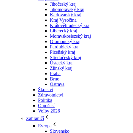
Jihočeský kraj
Jihomoravský kraj
Karlovarský kraj
Kraj Vysočina
Králověhradecký kraj
Liberecký kraj
Moravskoslezský kraj
Olomoucký kraj
Pardubický kraj
Plzeňský kraj
Středočeský kraj
Ústecký kraj
Zlínský kraj
Praha
Brno
Ostrava
Školství
Zdravotnictví
Politika
O počasí
Volby 2026
Zahraničí
Evropa
Slovensko