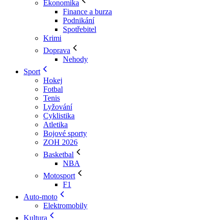
Ekonomika
Finance a burza
Podnikání
Spotřebitel
Krimi
Doprava
Nehody
Sport
Hokej
Fotbal
Tenis
Lyžování
Cyklistika
Atletika
Bojové sporty
ZOH 2026
Basketbal
NBA
Motosport
F1
Auto-moto
Elektromobily
Kultura