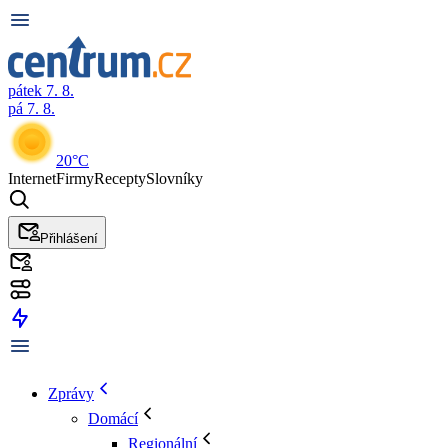
pátek 7. 8.
pá 7. 8.
20°C
Internet
Firmy
Recepty
Slovníky
Přihlášení
Zprávy
Domácí
Regionální