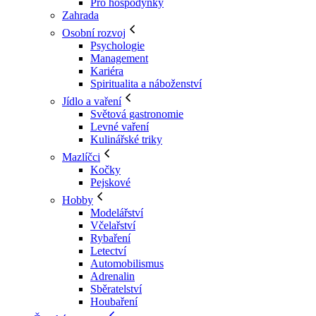
Pro hospodyňky
Zahrada
Osobní rozvoj
Psychologie
Management
Kariéra
Spiritualita a náboženství
Jídlo a vaření
Světová gastronomie
Levné vaření
Kulinářské triky
Mazlíčci
Kočky
Pejskové
Hobby
Modelářství
Včelařství
Rybaření
Letectví
Automobilismus
Adrenalin
Sběratelství
Houbaření