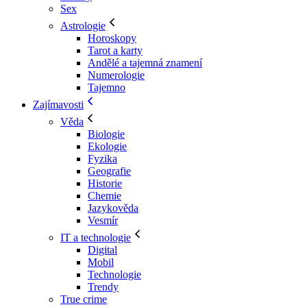
Sex
Astrologie
Horoskopy
Tarot a karty
Andělé a tajemná znamení
Numerologie
Tajemno
Zajímavosti
Věda
Biologie
Ekologie
Fyzika
Geografie
Historie
Chemie
Jazykověda
Vesmír
IT a technologie
Digital
Mobil
Technologie
Trendy
True crime