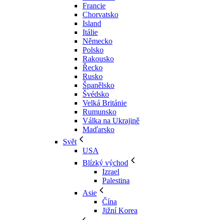
Francie
Chorvatsko
Island
Itálie
Německo
Polsko
Rakousko
Řecko
Rusko
Španělsko
Švédsko
Velká Británie
Rumunsko
Válka na Ukrajině
Maďarsko
Svět
USA
Blízký východ
Izrael
Palestina
Asie
Čína
Jižní Korea