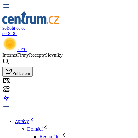
sobota 8. 8.
so 8. 8.
27°C
Internet
Firmy
Recepty
Slovníky
Přihlášení
Zprávy
Domácí
Regionální