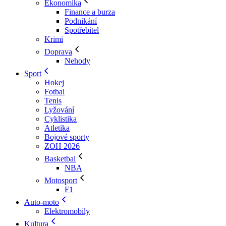
Ekonomika
Finance a burza
Podnikání
Spotřebitel
Krimi
Doprava
Nehody
Sport
Hokej
Fotbal
Tenis
Lyžování
Cyklistika
Atletika
Bojové sporty
ZOH 2026
Basketbal
NBA
Motosport
F1
Auto-moto
Elektromobily
Kultura