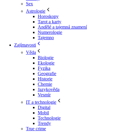
Sex
Astrologie
Horoskopy
Tarot a karty
Andělé a tajemná znamení
Numerologie
Tajemno
Zajímavosti
Věda
Biologie
Ekologie
Fyzika
Geografie
Historie
Chemie
Jazykověda
Vesmír
IT a technologie
Digital
Mobil
Technologie
Trendy
True crime