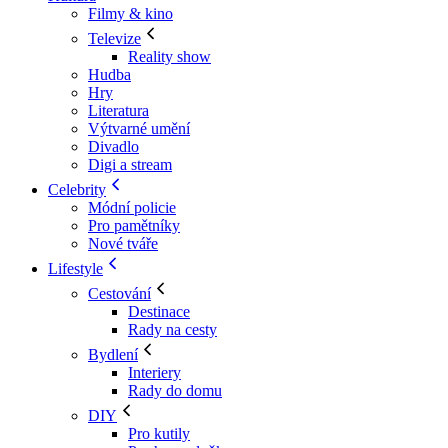
Filmy & kino
Televize
Reality show
Hudba
Hry
Literatura
Výtvarné umění
Divadlo
Digi a stream
Celebrity
Módní policie
Pro pamětníky
Nové tváře
Lifestyle
Cestování
Destinace
Rady na cesty
Bydlení
Interiery
Rady do domu
DIY
Pro kutily