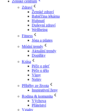
Ženské centrum
Zdraví
Ženské zdraví
Babiččina lékárna
Hubnutí
Duševní zdraví
Wellbeing
Fitness
Jóga a pilates
Módní trendy
Aktuální trendy
Doplňky
Krása
Péče o pleť
Péče o tělo
Vlasy
Nehty
Příběhy ze života
Inspirativní ženy
Rodina & komunita
Výchova
Přátelství
Vztahy