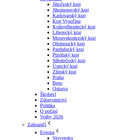
Jihočeský kraj
Jihomoravský kraj
Karlovarský kraj
Kraj Vysočina
Králověhradecký kraj
Liberecký kraj
Moravskoslezský kraj
Olomoucký kraj
Pardubický kraj
Plzeňský kraj
Středočeský kraj
Ústecký kraj
Zlínský kraj
Praha
Brno
Ostrava
Školství
Zdravotnictví
Politika
O počasí
Volby 2026
Zahraničí
Evropa
Slovensko