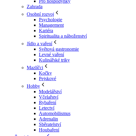
Pro hospodyňky
Zahrada
Osobní rozvoj
Psychologie
Management
Kariéra
Spiritualita a náboženství
Jídlo a vaření
Světová gastronomie
Levné vaření
Kulinářské triky
Mazlíčci
Kočky
Pejskové
Hobby
Modelářství
Včelařství
Rybaření
Letectví
Automobilismus
Adrenalin
Sběratelství
Houbaření