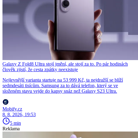
Galaxy Z Fold8 Ultra stojí jmění, ale stojí za to. Po pár hodinách
člověk zjistí, že cesta zpátky neexistuje
Nejlevnější varianta startuje na 53 999 Kč, ta nejdražší se blíží
sedmdesáti tisícům. Samsung za to dává telefon, který se ve
složeném stavu vejde do kapsy snáz než Galaxy S23 Ultra.
Mobify.cz
8. 8. 2026, 19:53
5 min
Reklama