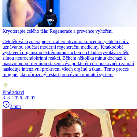
Kryoterapie celého těla: Regenerace a prevence vyhoření
Celotělová kryoterapie se z alternativního konceptu rychle mění v
uznávanou součást moderní regenerační medicíny. Krátkodobé
vystavení organismu extrémnímu suchému chladu vyvolává v těle
silnou neuroendokrinní reakci. Během několika minut dochází k
masivnímu perifernímu stažení cév, po kterém při opětovném zahřátí
následuje intenzivní prokrvení všech orgánů a tkání. Tento proces
funguje jako přirozený restart pro cévní i imunitní systém.
Plné zdraví
8. 8. 2026, 20:07
2 min