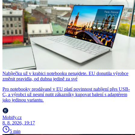
Nabíječku už v krabici notebooku nenajdete. EU donutila výrobce
změnit pravidla, od dubna jedině za své
Pro notebooky prodávané v EU platí povinnost nabíjení přes USB-
C, a výrobci už nesmí nutit zákazníky kupovat balení s adaptérem
jako jedinou variantu.
Mobify.cz
8. 8. 2026, 19:17
5 min