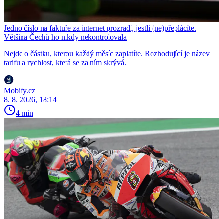
Jedno číslo na faktuře za internet prozradí, jestli (ne)přeplácíte.
Většina Čechů ho nikdy nekontrolovala
Nejde o částku, kterou každý měsíc zaplatíte. Rozhodující je název
tarifu a rychlost, která se za ním skrývá.
Mobify.cz
8. 8. 2026, 18:14
4 min