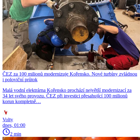
ČEZ za 100 milionů modernizuje Kořensko. Nové turbíny zvládnou
i poloviční průtok
Malá vodní elektrárna Kořensko prochází největší modernizací za
34 let svého provozu. ČEZ při investici přesahující 100 milionů
korun kompletně…
Volty
dnes, 01:00
2 min