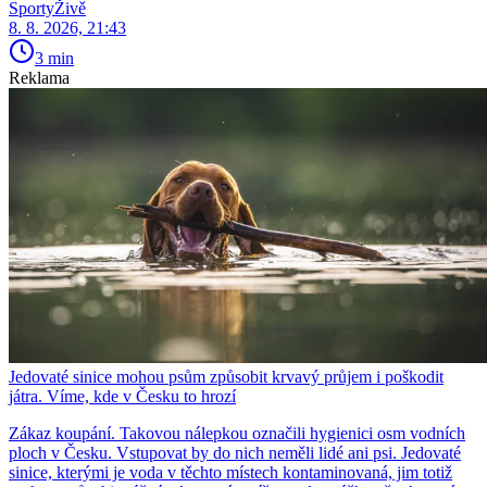
SportyŽivě
8. 8. 2026, 21:43
3 min
Reklama
Jedovaté sinice mohou psům způsobit krvavý průjem i poškodit
játra. Víme, kde v Česku to hrozí
Zákaz koupání. Takovou nálepkou označili hygienici osm vodních
ploch v Česku. Vstupovat by do nich neměli lidé ani psi. Jedovaté
sinice, kterými je voda v těchto místech kontaminovaná, jim totiž