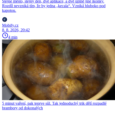
Stejné město, stejný den, dvě aplikace, a dvě úplně jiné ikonky.
Rozdíl nevzniká tím, že by jedna „kecala“. Vzniká hluboko pod
kapotou.
Mobify.cz
8. 8. 2026, 20:42
4 min
5 minut vaření, pak teprve sůl. Tak jednoduchý trik dělí rozpadlé
brambory od dokonalých