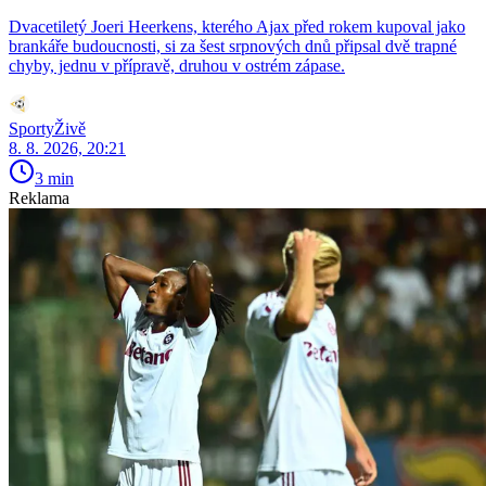
Dvacetiletý Joeri Heerkens, kterého Ajax před rokem kupoval jako
brankáře budoucnosti, si za šest srpnových dnů připsal dvě trapné
chyby, jednu v přípravě, druhou v ostrém zápase.
SportyŽivě
8. 8. 2026, 20:21
3 min
Reklama