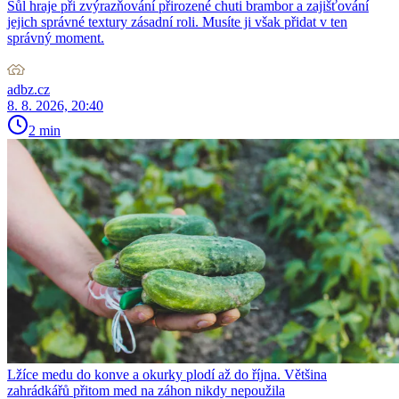
Sůl hraje při zvýrazňování přirozené chuti brambor a zajišťování
jejich správné textury zásadní roli. Musíte ji však přidat v ten
správný moment.
adbz.cz
8. 8. 2026, 20:40
2 min
Lžíce medu do konve a okurky plodí až do října. Většina
zahrádkářů přitom med na záhon nikdy nepoužila