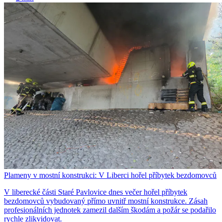
Plameny v mostní konstrukci: V Liberci hořel příbytek bezdomovců
V liberecké části Staré Pavlovice dnes večer hořel příbytek
bezdomovců vybudovaný přímo uvnitř mostní konstrukce. Zásah
profesionálních jednotek zamezil dalším škodám a požár se podařilo
rychle zlikvidovat.