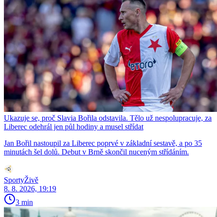
Ukazuje se, proč Slavia Bořila odstavila. Tělo už nespolupracuje, za
Liberec odehrál jen půl hodiny a musel střídat
Jan Bořil nastoupil za Liberec poprvé v základní sestavě, a po 35
minutách šel dolů. Debut v Brně skončil nuceným střídáním.
SportyŽivě
8. 8. 2026, 19:19
3 min