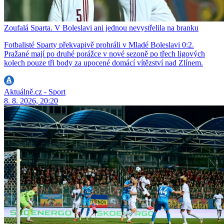
Zoufalá Sparta. V Boleslavi ani jednou nevystřelila na branku
Fotbalisté Sparty překvapivě prohráli v Mladé Boleslavi 0:2.
Pražané mají po druhé porážce v nové sezoně po třech ligových
kolech pouze tři body za upocené domácí vítězství nad Zlínem.
Aktuálně.cz - Sport
8. 8. 2026, 20:20