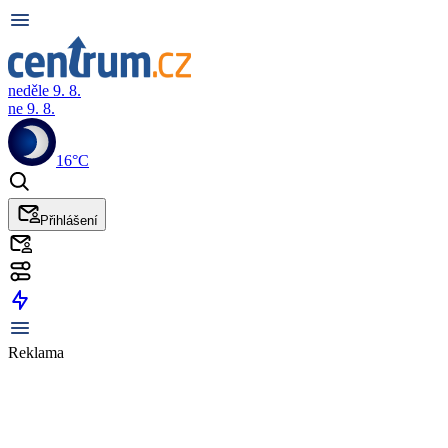
neděle 9. 8.
ne 9. 8.
16°C
Přihlášení
Reklama