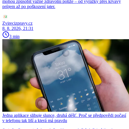
mohou způsobit vážné zdravotní potíže – od vyrážky přes krvavý
průjem až po poškození jater.
Zvirecizpravy.cz
8. 8. 2026, 21:31
3 min
Jedna aplikace slibuje slunce, druhá déšť. Proč se předpovědi počasí
v telefonu tak liší a která má pravdu