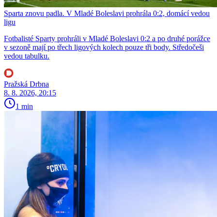
Sparta znovu padla. V Mladé Boleslavi prohrála 0:2, domácí vedou
ligu
Fotbalisté Sparty prohráli v Mladé Boleslavi 0:2 a po druhé porážce
v sezoně mají po třech ligových kolech pouze tři body. Středočeši
vedou tabulku.
Pražská Drbna
8. 8. 2026, 20:15
1 min