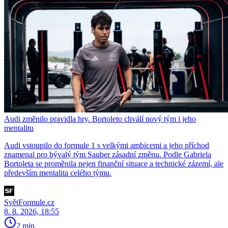
Audi změnilo pravidla hry. Bortoleto chválí nový tým i jeho
mentalitu
Audi vstoupilo do formule 1 s velkými ambicemi a jeho příchod
znamenal pro bývalý tým Sauber zásadní změnu. Podle Gabriela
Bortoleta se proměnila nejen finanční situace a technické zázemí, ale
především mentalita celého týmu.
SvětFormule.cz
8. 8. 2026, 18:55
2 min