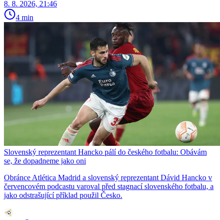
8. 8. 2026, 21:46
4 min
Slovenský reprezentant Hancko pálí do českého fotbalu: Obávám
se, že dopadneme jako oni
Obránce Atlética Madrid a slovenský reprezentant Dávid Hancko v
červencovém podcastu varoval před stagnací slovenského fotbalu, a
jako odstrašující příklad použil Česko.