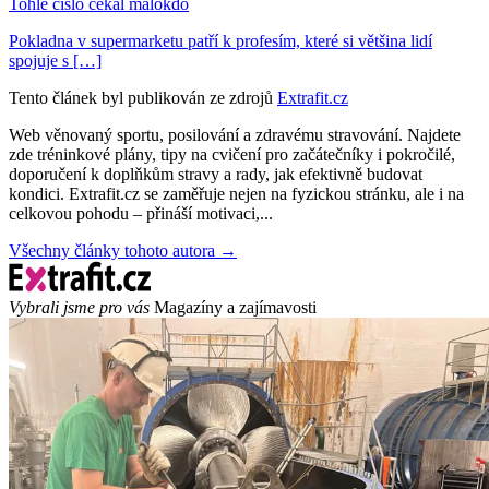
Tohle číslo čekal málokdo
Pokladna v supermarketu patří k profesím, které si většina lidí
spojuje s […]
Tento článek byl publikován ze zdrojů
Extrafit.cz
Web věnovaný sportu, posilování a zdravému stravování. Najdete
zde tréninkové plány, tipy na cvičení pro začátečníky i pokročilé,
doporučení k doplňkům stravy a rady, jak efektivně budovat
kondici. Extrafit.cz se zaměřuje nejen na fyzickou stránku, ale i na
celkovou pohodu – přináší motivaci,...
Všechny články tohoto autora →
Vybrali jsme pro vás
Magazíny a zajímavosti