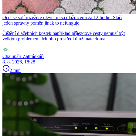
Ocet se solí rozežere plevel mezi dlaždicemi za 12 hodin. Stačí
jeden správný poměr, jinak to nefunguje
Čištění dlažebních kostek například příjezdové cesty nemusí být
velkým problémem. Mnoho prostředků už máte doma.
Chalupáři-Zahrádkáři
8. 8. 2026, 18:28
2 min