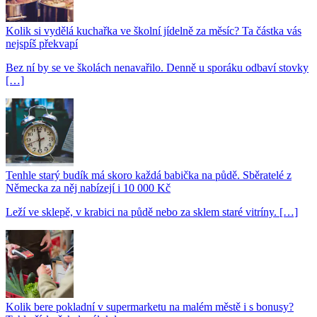
Kolik si vydělá kuchařka ve školní jídelně za měsíc? Ta částka vás
nejspíš překvapí
Bez ní by se ve školách nenavařilo. Denně u sporáku odbaví stovky
[…]
Tenhle starý budík má skoro každá babička na půdě. Sběratelé z
Německa za něj nabízejí i 10 000 Kč
Leží ve sklepě, v krabici na půdě nebo za sklem staré vitríny. […]
Kolik bere pokladní v supermarketu na malém městě i s bonusy?