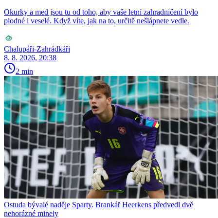
Okurky a med jsou tu od toho, aby vaše letní zahradničení bylo
plodné i veselé. Když víte, jak na to, určitě nešlápnete vedle.
Chalupáři-Zahrádkáři
8. 8. 2026, 20:38
2 min
Ostuda bývalé naděje Sparty. Brankář Heerkens předvedl dvě
nehorázné minely