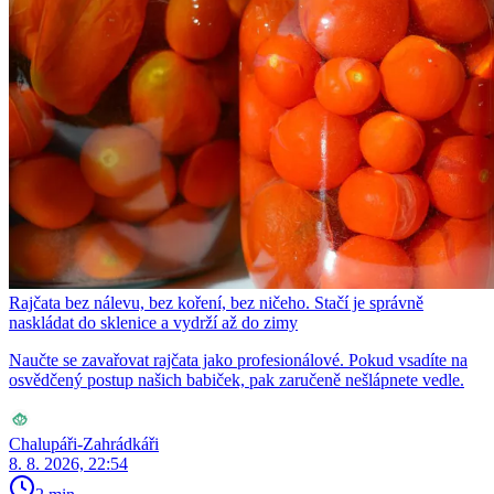
Rajčata bez nálevu, bez koření, bez ničeho. Stačí je správně
naskládat do sklenice a vydrží až do zimy
Naučte se zavařovat rajčata jako profesionálové. Pokud vsadíte na
osvědčený postup našich babiček, pak zaručeně nešlápnete vedle.
Chalupáři-Zahrádkáři
8. 8. 2026, 22:54