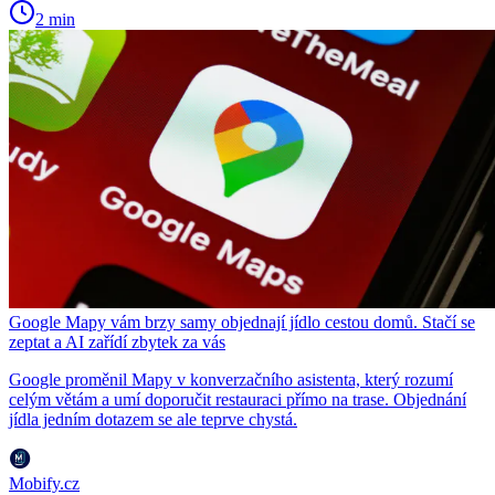
2 min
Google Mapy vám brzy samy objednají jídlo cestou domů. Stačí se
zeptat a AI zařídí zbytek za vás
Google proměnil Mapy v konverzačního asistenta, který rozumí
celým větám a umí doporučit restauraci přímo na trase. Objednání
jídla jedním dotazem se ale teprve chystá.
Mobify.cz