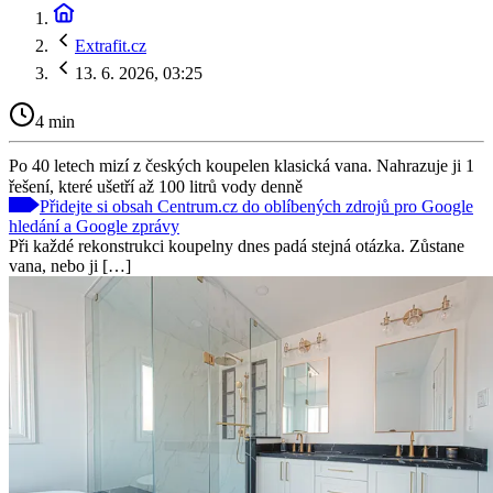
Extrafit.cz
13. 6. 2026, 03:25
4 min
Po 40 letech mizí z českých koupelen klasická vana. Nahrazuje ji 1
řešení, které ušetří až 100 litrů vody denně
Přidejte si obsah Centrum.cz do oblíbených zdrojů pro Google
hledání a Google zprávy
Při každé rekonstrukci koupelny dnes padá stejná otázka. Zůstane
vana, nebo ji […]