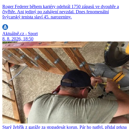
Roger Federer během kariéry odehrál 1750 zápasů ve dvouhře a
čtyřhře. Ani jediný po zahájení nevzdal. Dnes fenomenální
švýcarský tenista slaví 45. narozeniny.
Aktuálně.cz - Sport
8. 8. 2026, 18:50
Starý žebřík z garáže za stopadesát korun. Pár ho natřel, přidal prkna