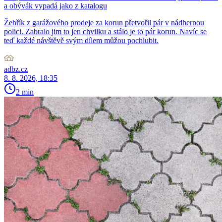
a obývák vypadá jako z katalogu
Žebřík z garážového prodeje za korun přetvořil pár v nádhernou
polici. Zabralo jim to jen chvilku a stálo je to pár korun. Navíc se
teď každé návštěvě svým dílem můžou pochlubit.
adbz.cz
8. 8. 2026, 18:35
2 min