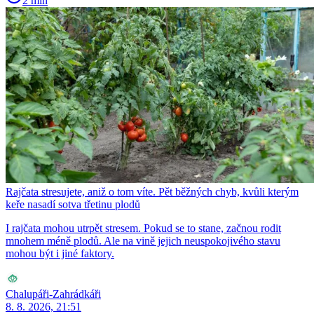
2 min
Rajčata stresujete, aniž o tom víte. Pět běžných chyb, kvůli kterým
keře nasadí sotva třetinu plodů
I rajčata mohou utrpět stresem. Pokud se to stane, začnou rodit
mnohem méně plodů. Ale na vině jejich neuspokojivého stavu
mohou být i jiné faktory.
Chalupáři-Zahrádkáři
8. 8. 2026, 21:51