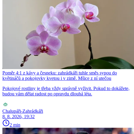
Poměr 4:1 z kávy a česneku: zahrádkáři tuhle směs sypou do
květináčů a pokojovky kvetou i v zimě. Mšice z ní utečou
Pokojové rostliny je třeba vždy správně vyživit. Pokud to dokážete,
budou vám dělat radost po opravdu dlouhá léta.
Chalupáři-Zahrádkáři
8. 8. 2026, 19:32
2 min