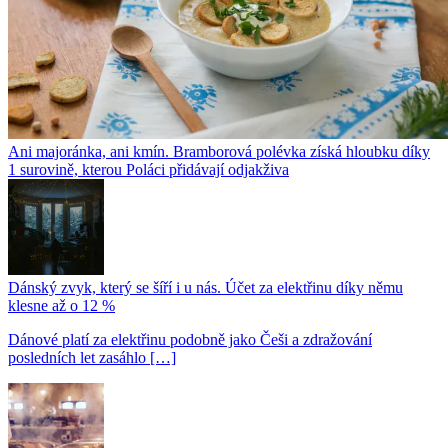
Ani majoránka, ani kmín. Bramborová polévka získá hloubku díky
1 surovině, kterou Poláci přidávají odjakživa
Dánský zvyk, který se šíří i u nás. Účet za elektřinu díky němu
klesne až o 12 %
Dánové platí za elektřinu podobně jako Češi a zdražování
posledních let zasáhlo […]