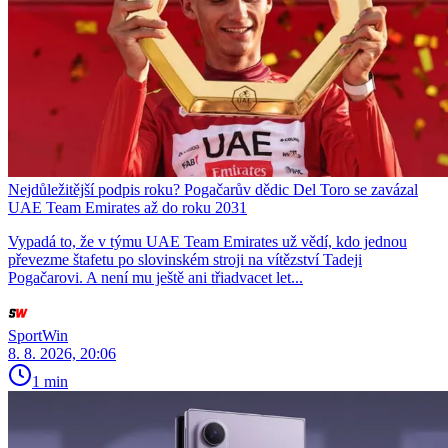
Nejdůležitější podpis roku? Pogačarův dědic Del Toro se zavázal
UAE Team Emirates až do roku 2031
Vypadá to, že v týmu UAE Team Emirates už vědí, kdo jednou
převezme štafetu po slovinském stroji na vítězství Tadeji
Pogačarovi. A není mu ještě ani třiadvacet let...
SportWin
8. 8. 2026, 20:06
1 min