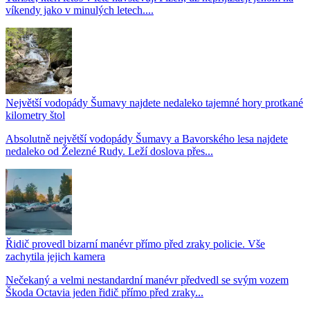
víkendy jako v minulých letech....
Největší vodopády Šumavy najdete nedaleko tajemné hory protkané
kilometry štol
Absolutně největší vodopády Šumavy a Bavorského lesa najdete
nedaleko od Železné Rudy. Leží doslova přes...
Řidič provedl bizarní manévr přímo před zraky policie. Vše
zachytila jejich kamera
Nečekaný a velmi nestandardní manévr předvedl se svým vozem
Škoda Octavia jeden řidič přímo před zraky...