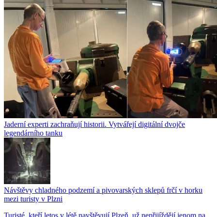
Jaderní experti zachraňují historii. Vytvářejí digitální dvojče
legendárního tanku
Návštěvy chladného podzemí a pivovarských sklepů frčí v horku
mezi turisty v Plzni
Turisté, kteří letos v létě navštěvují Plzeň, už nepřijíždějí jenom na