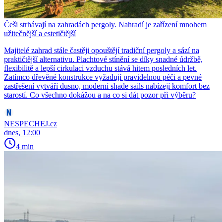
Češi strhávají na zahradách pergoly. Nahradí je zařízení mnohem
užitečnější a estetičtější
Majitelé zahrad stále častěji opouštějí tradiční pergoly a sází na
praktičtější alternativu. Plachtové stínění se díky snadné údržbě,
flexibilitě a lepší cirkulaci vzduchu stává hitem posledních let.
Zatímco dřevěné konstrukce vyžadují pravidelnou péči a pevné
zastřešení vytváří dusno, moderní shade sails nabízejí komfort bez
starostí. Co všechno dokážou a na co si dát pozor při výběru?
NESPECHEJ.cz
dnes, 12:00
4 min