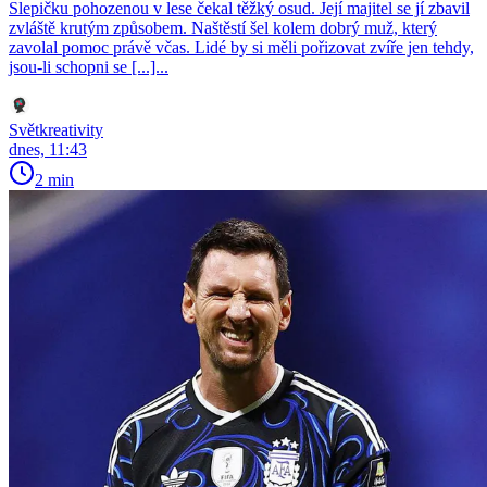
Slepičku pohozenou v lese čekal těžký osud. Její majitel se jí zbavil
zvláště krutým způsobem. Naštěstí šel kolem dobrý muž, který
zavolal pomoc právě včas. Lidé by si měli pořizovat zvíře jen tehdy,
jsou-li schopni se [...]...
Světkreativity
dnes, 11:43
2 min