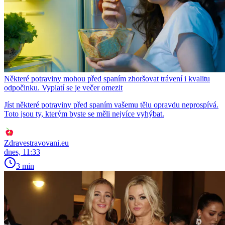
Některé potraviny mohou před spaním zhoršovat trávení i kvalitu
odpočinku. Vyplatí se je večer omezit
Jíst některé potraviny před spaním vašemu tělu opravdu neprospívá.
Toto jsou ty, kterým byste se měli nejvíce vyhýbat.
Zdravestravovani.eu
dnes, 11:33
3 min