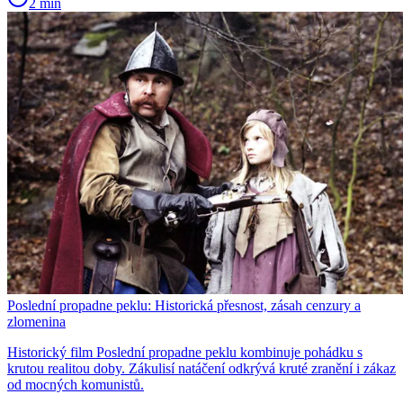
2 min
Poslední propadne peklu: Historická přesnost, zásah cenzury a
zlomenina
Historický film Poslední propadne peklu kombinuje pohádku s
krutou realitou doby. Zákulisí natáčení odkrývá kruté zranění i zákaz
od mocných komunistů.