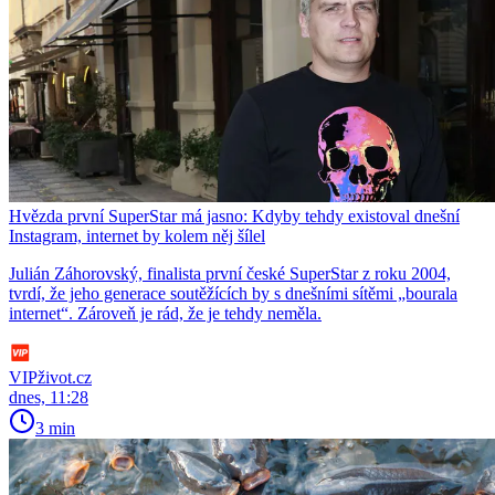
Hvězda první SuperStar má jasno: Kdyby tehdy existoval dnešní
Instagram, internet by kolem něj šílel
Julián Záhorovský, finalista první české SuperStar z roku 2004,
tvrdí, že jeho generace soutěžících by s dnešními sítěmi „bourala
internet“. Zároveň je rád, že je tehdy neměla.
VIPživot.cz
dnes, 11:28
3 min