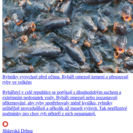
Rybníky vysychají před očima. Rybáři omezují krmení a přesouvají
ryby ve velkém
Rybářství v celé republice se potýkají s dlouhodobým suchem a
extrémním nedostatek vody. Rybáři omezují nebo pozastavují
přikrmování, aby ryby spotřebovaly méně kyslíku, rybníky
průběžně provzdušňují a několik už museli vylovit. Tak nepříznivé
podmínky pro chov ryb někteří z nich nepamatují.
Jihlavská Drbna