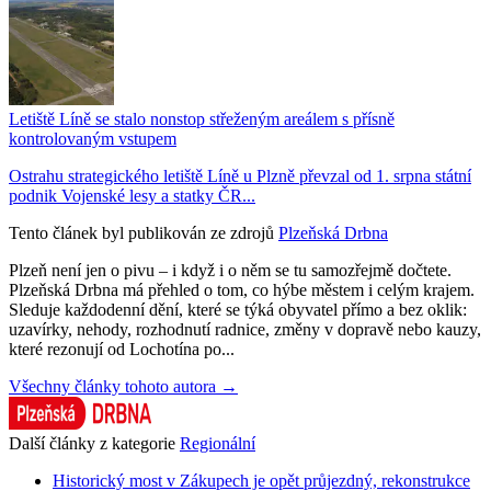
Letiště Líně se stalo nonstop střeženým areálem s přísně
kontrolovaným vstupem
Ostrahu strategického letiště Líně u Plzně převzal od 1. srpna státní
podnik Vojenské lesy a statky ČR...
Tento článek byl publikován ze zdrojů
Plzeňská Drbna
Plzeň není jen o pivu – i když i o něm se tu samozřejmě dočtete.
Plzeňská Drbna má přehled o tom, co hýbe městem i celým krajem.
Sleduje každodenní dění, které se týká obyvatel přímo a bez oklik:
uzavírky, nehody, rozhodnutí radnice, změny v dopravě nebo kauzy,
které rezonují od Lochotína po...
Všechny články tohoto autora →
Další články z kategorie
Regionální
Historický most v Zákupech je opět průjezdný, rekonstrukce