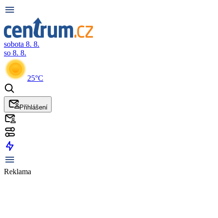
sobota 8. 8.
so 8. 8.
25°C
Přihlášení
Reklama