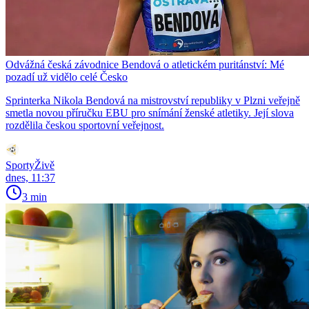
Odvážná česká závodnice Bendová o atletickém puritánství: Mé
pozadí už vidělo celé Česko
Sprinterka Nikola Bendová na mistrovství republiky v Plzni veřejně
smetla novou příručku EBU pro snímání ženské atletiky. Její slova
rozdělila českou sportovní veřejnost.
SportyŽivě
dnes, 11:37
3 min