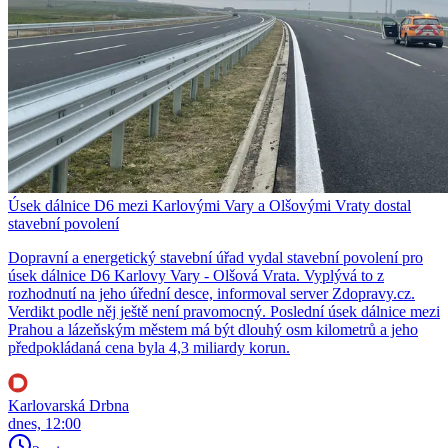
Úsek dálnice D6 mezi Karlovými Vary a Olšovými Vraty dostal
stavební povolení
Dopravní a energetický stavební úřad vydal stavební povolení pro
úsek dálnice D6 Karlovy Vary - Olšová Vrata. Vyplývá to z
rozhodnutí na jeho úřední desce, informoval server Zdopravy.cz.
Verdikt podle něj ještě není pravomocný. Poslední úsek dálnice mezi
Prahou a lázeňským městem má být dlouhý osm kilometrů a jeho
předpokládaná cena byla 4,3 miliardy korun.
Karlovarská Drbna
dnes, 12:00