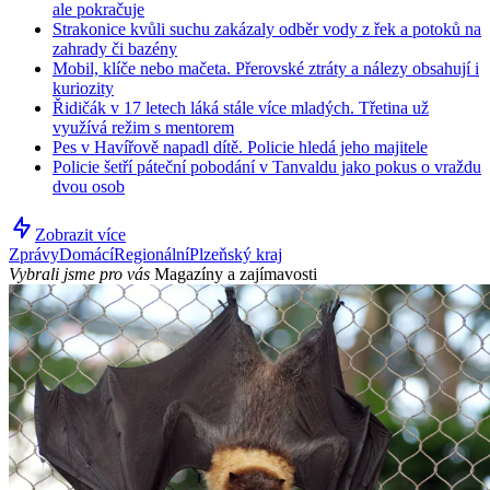
ale pokračuje
Strakonice kvůli suchu zakázaly odběr vody z řek a potoků na
zahrady či bazény
Mobil, klíče nebo mačeta. Přerovské ztráty a nálezy obsahují i
kuriozity
Řidičák v 17 letech láká stále více mladých. Třetina už
využívá režim s mentorem
Pes v Havířově napadl dítě. Policie hledá jeho majitele
Policie šetří páteční pobodání v Tanvaldu jako pokus o vraždu
dvou osob
Zobrazit více
Zprávy
Domácí
Regionální
Plzeňský kraj
Vybrali jsme pro vás
Magazíny a zajímavosti