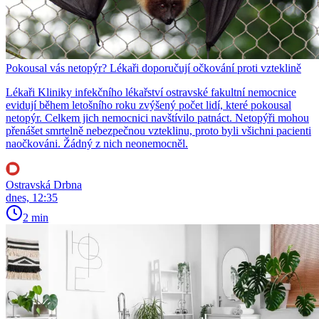
Pokousal vás netopýr? Lékaři doporučují očkování proti vzteklině
Lékaři Kliniky infekčního lékařství ostravské fakultní nemocnice
evidují během letošního roku zvýšený počet lidí, které pokousal
netopýr. Celkem jich nemocnici navštívilo patnáct. Netopýři mohou
přenášet smrtelně nebezpečnou vzteklinu, proto byli všichni pacienti
naočkováni. Žádný z nich neonemocněl.
Ostravská Drbna
dnes, 12:35
2 min