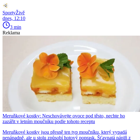
SportyŽivě
dnes, 12:10
3 min
Reklama
Meruňkové kostky: Neschovávejte ovoce pod těsto, nechte ho
zazářit v letním moučníku podle tohoto receptu
Meruňkové kostky jsou přesně ten typ moučníku, který vypadá
nenápadně, ale u stolu způsobí hotový poprask. Šťavnatá náplň z