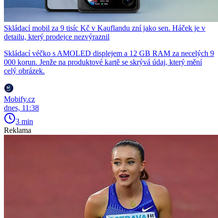
Skládací mobil za 9 tisíc Kč v Kauflandu zní jako sen. Háček je v
detailu, který prodejce nezvýraznil
Skládací véčko s AMOLED displejem a 12 GB RAM za necelých 9
000 korun. Jenže na produktové kartě se skrývá údaj, který mění
celý obrázek.
Mobify.cz
dnes, 11:38
3 min
Reklama