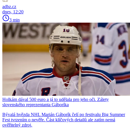
adbz.cz
dnes, 12:20
3 min
Holkám dával 500 euro a já to udělala pro jeho oči. Zálety
slovenského reprezentanta Gáboríka
Bývalá hvězda NHL Marián Gáborík čelí po festivalu Big Summer
Fest tvrzením o nevěře. Část klíčových detailů ale zatím nemá
ověřitelný zdroj.