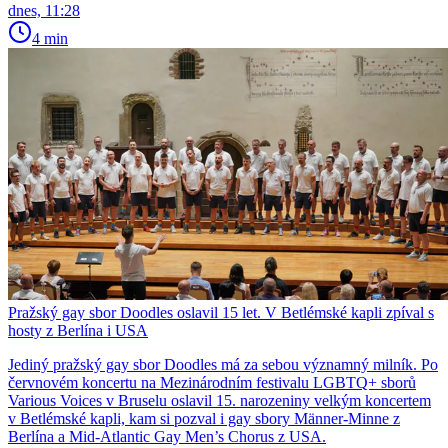
dnes, 11:28
4 min
Pražský gay sbor Doodles oslavil 15 let. V Betlémské kapli zpíval s
hosty z Berlína i USA
Jediný pražský gay sbor Doodles má za sebou významný milník. Po
červnovém koncertu na Mezinárodním festivalu LGBTQ+ sborů
Various Voices v Bruselu oslavil 15. narozeniny velkým koncertem
v Betlémské kapli, kam si pozval i gay sbory Männer-Minne z
Berlína a Mid-Atlantic Gay Men’s Chorus z USA.