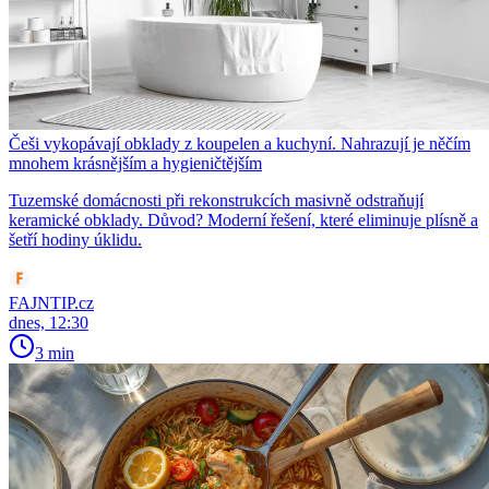
Češi vykopávají obklady z koupelen a kuchyní. Nahrazují je něčím
mnohem krásnějším a hygieničtějším
Tuzemské domácnosti při rekonstrukcích masivně odstraňují
keramické obklady. Důvod? Moderní řešení, které eliminuje plísně a
šetří hodiny úklidu.
FAJNTIP.cz
dnes, 12:30
3 min