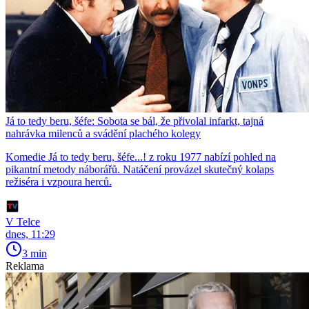
Já to tedy beru, šéfe: Sobota se bál, že přivolal infarkt, tajná
nahrávka milenců a svádění plachého kolegy
Komedie Já to tedy beru, šéfe...! z roku 1977 nabízí pohled na
pikantní metody náborářů. Natáčení provázel skutečný kolaps
režiséra i vzpoura herců.
V Telce
dnes, 11:29
3 min
Reklama