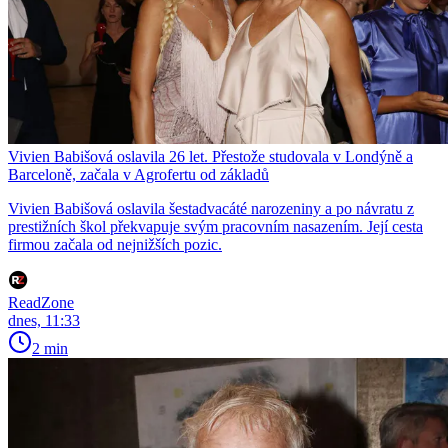
Vivien Babišová oslavila 26 let. Přestože studovala v Londýně a
Barceloně, začala v Agrofertu od základů
Vivien Babišová oslavila šestadvacáté narozeniny a po návratu z
prestižních škol překvapuje svým pracovním nasazením. Její cesta
firmou začala od nejnižších pozic.
ReadZone
dnes, 11:33
2 min