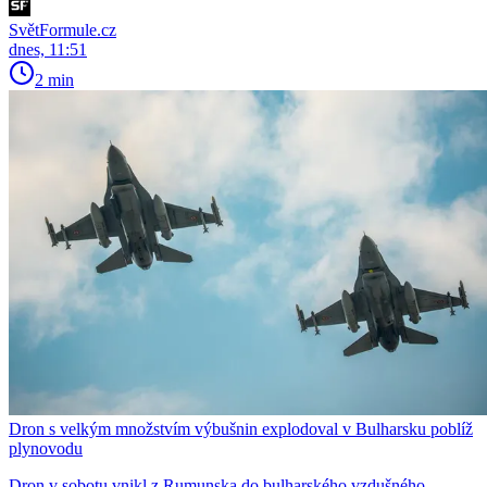
SvětFormule.cz
dnes, 11:51
2 min
Dron s velkým množstvím výbušnin explodoval v Bulharsku poblíž
plynovodu
Dron v sobotu vnikl z Rumunska do bulharského vzdušného