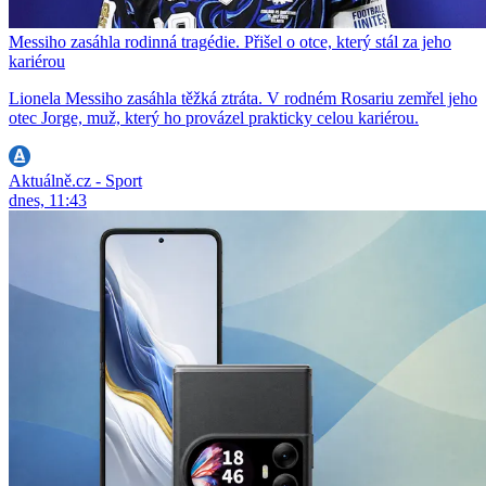
Messiho zasáhla rodinná tragédie. Přišel o otce, který stál za jeho
kariérou
Lionela Messiho zasáhla těžká ztráta. V rodném Rosariu zemřel jeho
otec Jorge, muž, který ho provázel prakticky celou kariérou.
Aktuálně.cz - Sport
dnes, 11:43