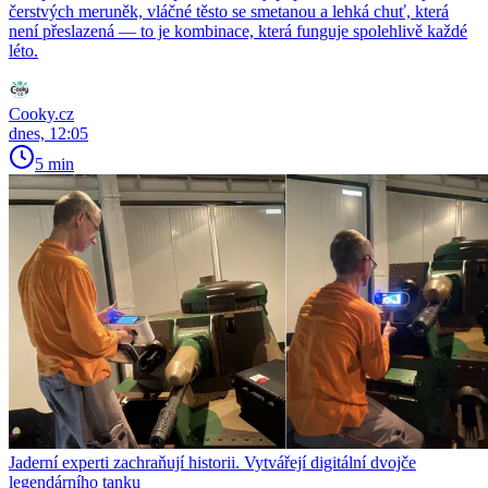
čerstvých meruněk, vláčné těsto se smetanou a lehká chuť, která
není přeslazená — to je kombinace, která funguje spolehlivě každé
léto.
Cooky.cz
dnes, 12:05
5 min
Jaderní experti zachraňují historii. Vytvářejí digitální dvojče
legendárního tanku