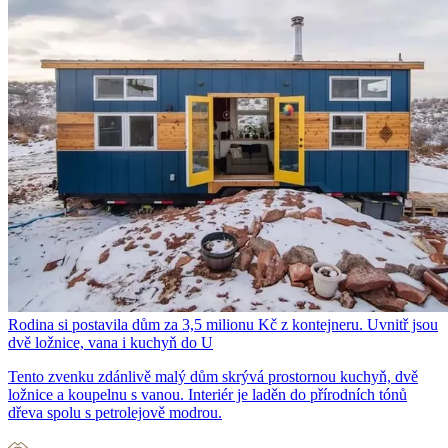
Rodina si postavila dům za 3,5 milionu Kč z kontejneru. Uvnitř jsou
dvě ložnice, vana i kuchyň do U
Tento zvenku zdánlivě malý dům skrývá prostornou kuchyň, dvě
ložnice a koupelnu s vanou. Interiér je laděn do přírodních tónů
dřeva spolu s petrolejově modrou.