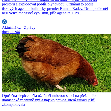
prostoru a explodoval poblíž plynovodu. Oznámil to podle
tiskových agentur bulharský premiér Rumen Radev. Dron podle něj
nesl velké množství výbušnin, píše agentura DPA.
Aktuálně.cz - Zprávy
dnes, 11:44
Opuštěná slepice měla už téměř nulovou šanci na přežití. Po
dramatické záchraně vyšla najevo pravda, která situaci ještě
zkomplikovala