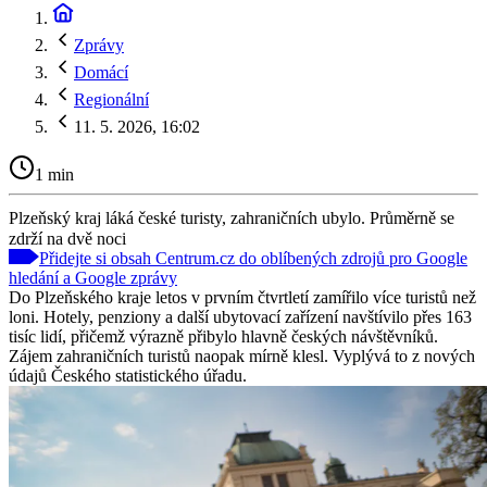
Zprávy
Domácí
Regionální
11. 5. 2026, 16:02
1 min
Plzeňský kraj láká české turisty, zahraničních ubylo. Průměrně se
zdrží na dvě noci
Přidejte si obsah Centrum.cz do oblíbených zdrojů pro Google
hledání a Google zprávy
Do Plzeňského kraje letos v prvním čtvrtletí zamířilo více turistů než
loni. Hotely, penziony a další ubytovací zařízení navštívilo přes 163
tisíc lidí, přičemž výrazně přibylo hlavně českých návštěvníků.
Zájem zahraničních turistů naopak mírně klesl. Vyplývá to z nových
údajů Českého statistického úřadu.