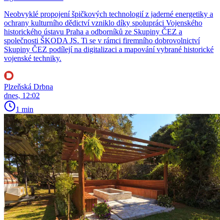
Neobvyklé propojení špičkových technologií z jaderné energetiky a
ochrany kulturního dědictví vzniklo díky spolupráci Vojenského
historického ústavu Praha a odborníků ze Skupiny ČEZ a
společnosti ŠKODA JS. Ti se v rámci firemního dobrovolnictví
Skupiny ČEZ podílejí na digitalizaci a mapování vybrané historické
vojenské techniky.
Plzeňská Drbna
dnes, 12:02
1 min