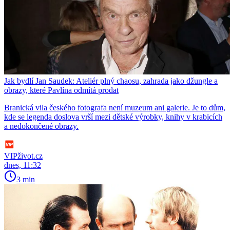
Jak bydlí Jan Saudek: Ateliér plný chaosu, zahrada jako džungle a
obrazy, které Pavlína odmítá prodat
Branická vila českého fotografa není muzeum ani galerie. Je to dům,
kde se legenda doslova vrší mezi dětské výrobky, knihy v krabicích
a nedokončené obrazy.
VIPživot.cz
dnes, 11:32
3 min