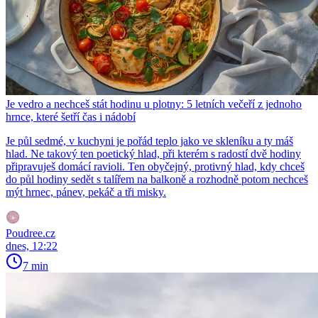
Je vedro a nechceš stát hodinu u plotny: 5 letních večeří z jednoho
hrnce, které šetří čas i nádobí
Je půl sedmé, v kuchyni je pořád teplo jako ve skleníku a ty máš
hlad. Ne takový ten poetický hlad, při kterém s radostí dvě hodiny
připravuješ domácí ravioli. Ten obyčejný, protivný hlad, kdy chceš
do půl hodiny sedět s talířem na balkoně a rozhodně potom nechceš
mýt hrnec, pánev, pekáč a tři misky.
Poudree.cz
dnes, 12:22
7 min