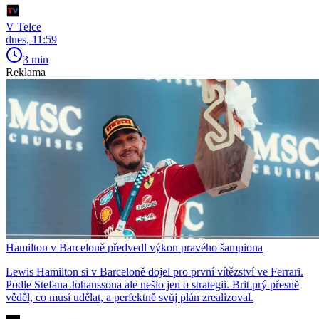
V Telce
dnes, 11:59
3 min
Reklama
Hamilton v Barceloně předvedl výkon pravého šampiona
Lewis Hamilton si v Barceloně dojel pro první vítězství ve Ferrari.
Podle Stefana Johanssona ale nešlo jen o strategii. Brit prý přesně
věděl, co musí udělat, a perfektně svůj plán zrealizoval.