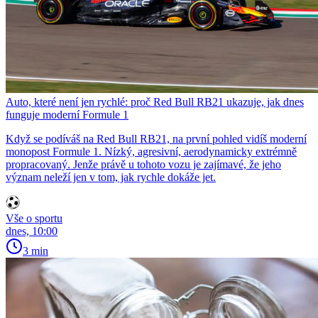
Auto, které není jen rychlé: proč Red Bull RB21 ukazuje, jak dnes
funguje moderní Formule 1
Když se podíváš na Red Bull RB21, na první pohled vidíš moderní
monopost Formule 1. Nízký, agresivní, aerodynamicky extrémně
propracovaný. Jenže právě u tohoto vozu je zajímavé, že jeho
význam neleží jen v tom, jak rychle dokáže jet.
Vše o sportu
dnes, 10:00
3 min