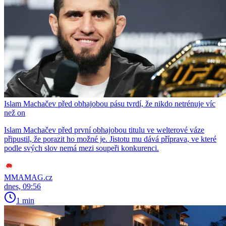
Islam Machačev před obhajobou pásu tvrdí, že nikdo netrénuje víc
než on
Islam Machačev před první obhajobou titulu ve welterové váze
připustil, že porazit ho možné je. Jistotu mu dává příprava, ve které
podle svých slov nemá mezi soupeři konkurenci.
MMAMAG.cz
dnes, 09:56
1 min