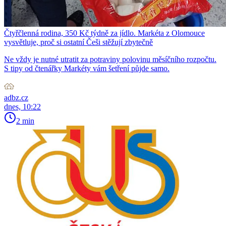
Čtyřčlenná rodina, 350 Kč týdně za jídlo. Markéta z Olomouce
vysvětluje, proč si ostatní Češi stěžují zbytečně
Ne vždy je nutné utratit za potraviny polovinu měsíčního rozpočtu.
S tipy od čtenářky Markéty vám šetření půjde samo.
adbz.cz
dnes, 10:22
2 min