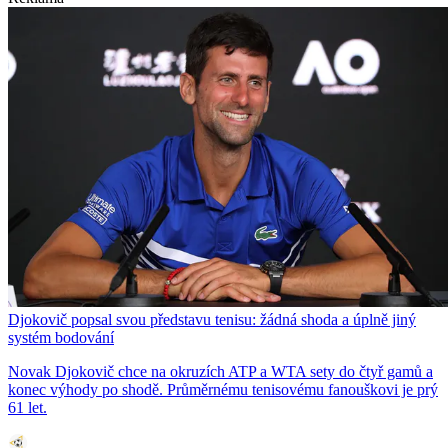
Djokovič popsal svou představu tenisu: žádná shoda a úplně jiný
systém bodování
Novak Djokovič chce na okruzích ATP a WTA sety do čtyř gamů a
konec výhody po shodě. Průměrnému tenisovému fanouškovi je prý
61 let.