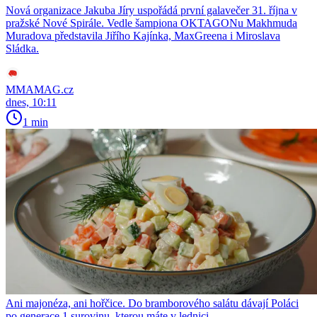
Nová organizace Jakuba Jíry uspořádá první galavečer 31. října v
pražské Nové Spirále. Vedle šampiona OKTAGONu Makhmuda
Muradova představila Jiřího Kajínka, MaxGreena i Miroslava
Sládka.
MMAMAG.cz
dnes, 10:11
1 min
Ani majonéza, ani hořčice. Do bramborového salátu dávají Poláci
po generace 1 surovinu, kterou máte v lednici