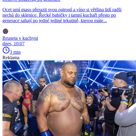
Ocet umí maso přerazit svou ostrostí a víno si většina lidí radši
nechá do sklenice. Řecké babičky i tamní kuchaři přesto po
generace sahají po jedné jediné tekutině, kterou máte...
Bruneta v kuchyni
dnes, 10:07
3 min
Reklama