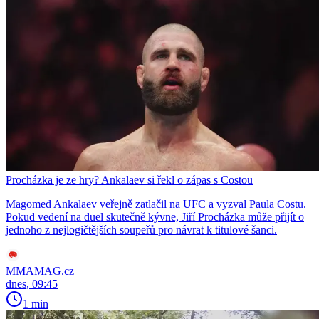
Procházka je ze hry? Ankalaev si řekl o zápas s Costou
Magomed Ankalaev veřejně zatlačil na UFC a vyzval Paula Costu.
Pokud vedení na duel skutečně kývne, Jiří Procházka může přijít o
jednoho z nejlogičtějších soupeřů pro návrat k titulové šanci.
MMAMAG.cz
dnes, 09:45
1 min