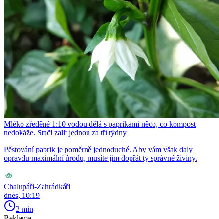
Mléko zředěné 1:10 vodou dělá s paprikami něco, co kompost
nedokáže. Stačí zalít jednou za tři týdny
Pěstování paprik je poměrně jednoduché. Aby vám však daly
opravdu maximální úrodu, musíte jim dopřát ty správné živiny.
Chalupáři-Zahrádkáři
dnes, 10:19
2 min
Reklama