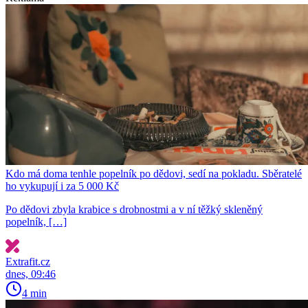
Kdo má doma tenhle popelník po dědovi, sedí na pokladu. Sběratelé
ho vykupují i za 5 000 Kč
Po dědovi zbyla krabice s drobnostmi a v ní těžký skleněný
popelník, […]
Extrafit.cz
dnes, 09:46
4 min