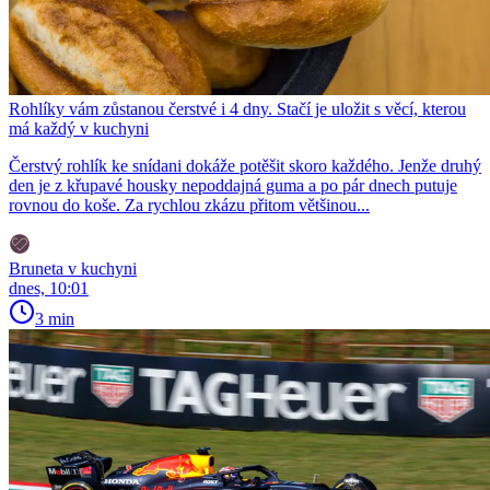
Rohlíky vám zůstanou čerstvé i 4 dny. Stačí je uložit s věcí, kterou
má každý v kuchyni
Čerstvý rohlík ke snídani dokáže potěšit skoro každého. Jenže druhý
den je z křupavé housky nepoddajná guma a po pár dnech putuje
rovnou do koše. Za rychlou zkázu přitom většinou...
Bruneta v kuchyni
dnes, 10:01
3 min