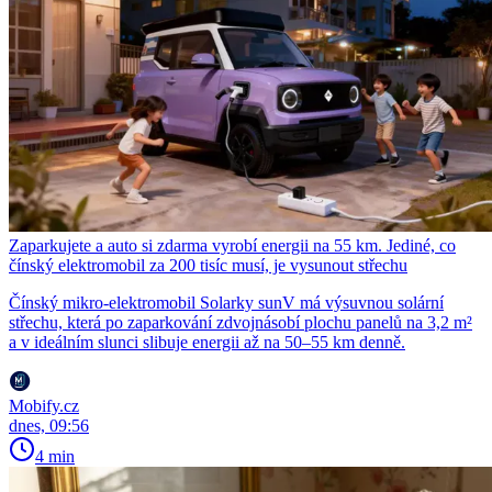
Zaparkujete a auto si zdarma vyrobí energii na 55 km. Jediné, co
čínský elektromobil za 200 tisíc musí, je vysunout střechu
Čínský mikro-elektromobil Solarky sunV má výsuvnou solární
střechu, která po zaparkování zdvojnásobí plochu panelů na 3,2 m²
a v ideálním slunci slibuje energii až na 50–55 km denně.
Mobify.cz
dnes, 09:56
4 min