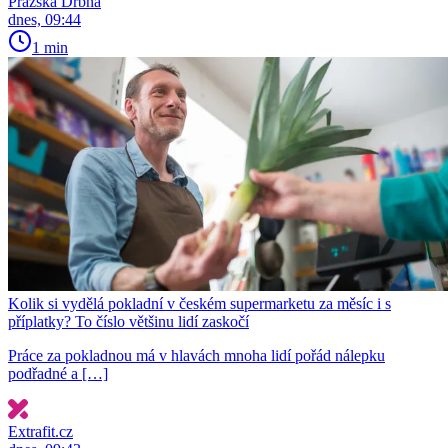
Pražská Drbna
dnes, 09:44
1 min
Kolik si vydělá pokladní v českém supermarketu za měsíc i s
příplatky? To číslo většinu lidí zaskočí
Práce za pokladnou má v hlavách mnoha lidí pořád nálepku
podřadné a […]
Extrafit.cz