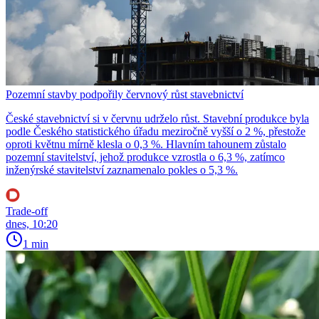
Pozemní stavby podpořily červnový růst stavebnictví
České stavebnictví si v červnu udrželo růst. Stavební produkce byla
podle Českého statistického úřadu meziročně vyšší o 2 %, přestože
oproti květnu mírně klesla o 0,3 %. Hlavním tahounem zůstalo
pozemní stavitelství, jehož produkce vzrostla o 6,3 %, zatímco
inženýrské stavitelství zaznamenalo pokles o 5,3 %.
Trade-off
dnes, 10:20
1 min