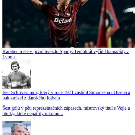
Karabec roste v první hvězdu Sparty. Tentokrát vyřídil kamarády z
Lyonu
Iver Schriver: muž, který v roce 1971 zastínil Simonsena i Olsena a
pak zmizel z dánského fotbalu
Šest gólů v pěti reprezentačních zápasech, mistrovský titul s Vejle a
titulky, které nepatřily nikomu...