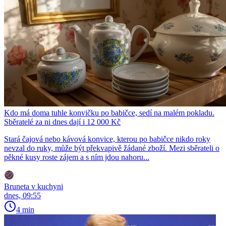
Kdo má doma tuhle konvičku po babičce, sedí na malém pokladu.
Sběratelé za ni dnes dají i 12 000 Kč
Stará čajová nebo kávová konvice, kterou po babičce nikdo roky
nevzal do ruky, může být překvapivě žádané zboží. Mezi sběrateli o
pěkné kusy roste zájem a s ním jdou nahoru...
Bruneta v kuchyni
dnes, 09:55
4 min