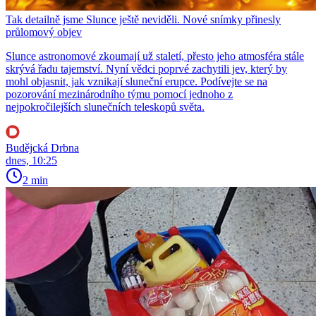
Tak detailně jsme Slunce ještě neviděli. Nové snímky přinesly
průlomový objev
Slunce astronomové zkoumají už staletí, přesto jeho atmosféra stále
skrývá řadu tajemství. Nyní vědci poprvé zachytili jev, který by
mohl objasnit, jak vznikají sluneční erupce. Podívejte se na
pozorování mezinárodního týmu pomocí jednoho z
nejpokročilejších slunečních teleskopů světa.
Budějcká Drbna
dnes, 10:25
2 min