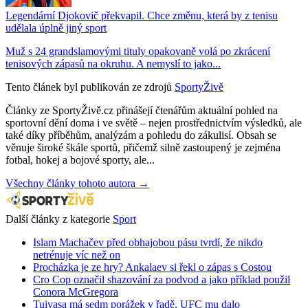
Legendární Djokovič překvapil. Chce změnu, která by z tenisu
udělala úplně jiný sport
Muž s 24 grandslamovými tituly opakovaně volá po zkrácení
tenisových zápasů na okruhu. A nemyslí to jako...
Tento článek byl publikován ze zdrojů
SportyŽivě
Články ze SportyŽivě.cz přinášejí čtenářům aktuální pohled na
sportovní dění doma i ve světě – nejen prostřednictvím výsledků, ale
také díky příběhům, analýzám a pohledu do zákulisí. Obsah se
věnuje široké škále sportů, přičemž silně zastoupený je zejména
fotbal, hokej a bojové sporty, ale...
Všechny články tohoto autora →
Další články z kategorie
Sport
Islam Machačev před obhajobou pásu tvrdí, že nikdo
netrénuje víc než on
Procházka je ze hry? Ankalaev si řekl o zápas s Costou
Cro Cop označil shazování za podvod a jako příklad použil
Conora McGregora
Tuivasa má sedm porážek v řadě. UFC mu dalo