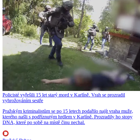
Policisté vyřešili 15 let starý mord v Karlíně. Vrah se prozradil
vyhrožováním sestře
Pražským kriminalistům se po 15 letech podařilo najít vraha muže,
kterého našli s podříznutým hrdlem v Karlíně. Prozradily ho stopy
DNA, které po sobě na místě činu nechal.