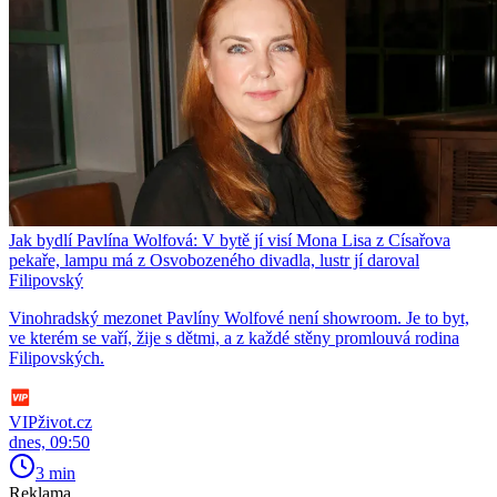
Jak bydlí Pavlína Wolfová: V bytě jí visí Mona Lisa z Císařova
pekaře, lampu má z Osvobozeného divadla, lustr jí daroval
Filipovský
Vinohradský mezonet Pavlíny Wolfové není showroom. Je to byt,
ve kterém se vaří, žije s dětmi, a z každé stěny promlouvá rodina
Filipovských.
VIPživot.cz
dnes, 09:50
3 min
Reklama