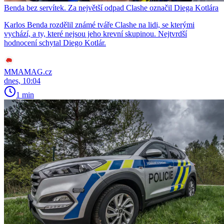
Benda bez servítek. Za největší odpad Clashe označil Diega Kotlára
Karlos Benda rozdělil známé tváře Clashe na lidi, se kterými
vychází, a ty, které nejsou jeho krevní skupinou. Nejtvrdší
hodnocení schytal Diego Kotlár.
MMAMAG.cz
dnes, 10:04
1 min