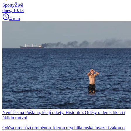
SportyŽivě
dnes, 10:13
4 min
Není čas na Puškina, létají rakety. Historik z Oděsy o derusifikaci i
úklidu mrtvol
Oděsa prochází proměnou, kterou urychlila ruská invaze i zákon o