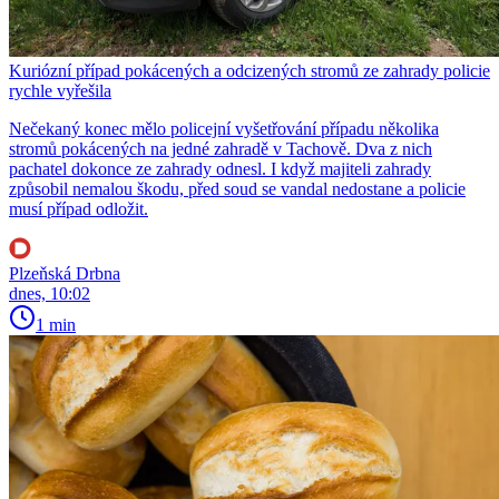
Kuriózní případ pokácených a odcizených stromů ze zahrady policie
rychle vyřešila
Nečekaný konec mělo policejní vyšetřování případu několika
stromů pokácených na jedné zahradě v Tachově. Dva z nich
pachatel dokonce ze zahrady odnesl. I když majiteli zahrady
způsobil nemalou škodu, před soud se vandal nedostane a policie
musí případ odložit.
Plzeňská Drbna
dnes, 10:02
1 min