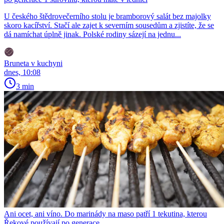
U českého štědrovečerního stolu je bramborový salát bez majolky
skoro kacířství. Stačí ale zajet k severním sousedům a zjistíte, že se
dá namíchat úplně jinak. Polské rodiny sázejí na jednu...
Bruneta v kuchyni
dnes, 10:08
3 min
Ani ocet, ani víno. Do marinády na maso patří 1 tekutina, kterou
Řekové používají po generace