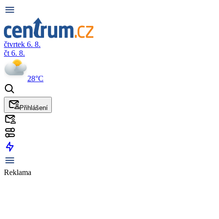
čtvrtek 6. 8.
čt 6. 8.
28°C
Přihlášení
Reklama