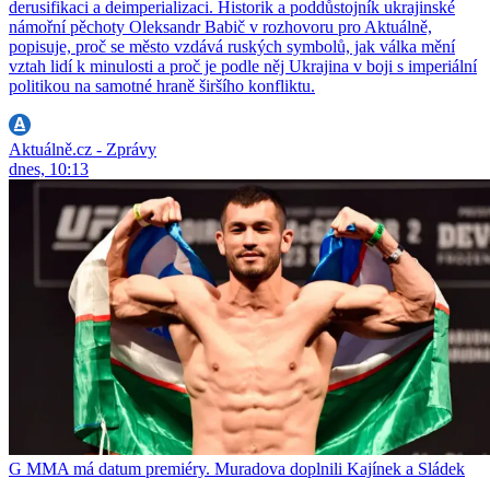
derusifikaci a deimperializaci. Historik a poddůstojník ukrajinské
námořní pěchoty Oleksandr Babič v rozhovoru pro Aktuálně,
popisuje, proč se město vzdává ruských symbolů, jak válka mění
vztah lidí k minulosti a proč je podle něj Ukrajina v boji s imperiální
politikou na samotné hraně širšího konfliktu.
Aktuálně.cz - Zprávy
dnes, 10:13
G MMA má datum premiéry. Muradova doplnili Kajínek a Sládek