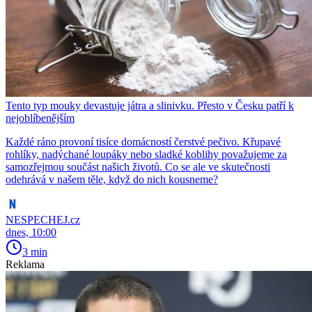
Tento typ mouky devastuje játra a slinivku. Přesto v Česku patří k
nejoblíbenějším
Každé ráno provoní tisíce domácností čerstvé pečivo. Křupavé
rohlíky, nadýchané loupáky nebo sladké koblihy považujeme za
samozřejmou součást našich životů. Co se ale ve skutečnosti
odehrává v našem těle, když do nich kousneme?
NESPECHEJ.cz
dnes, 10:00
3 min
Reklama