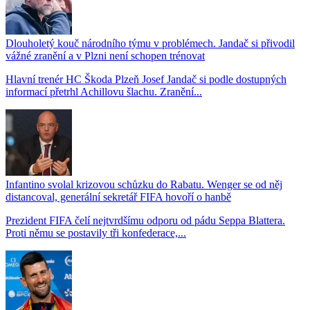
Dlouholetý kouč národního týmu v problémech. Jandač si přivodil
vážné zranění a v Plzni není schopen trénovat
Hlavní trenér HC Škoda Plzeň Josef Jandač si podle dostupných
informací přetrhl Achillovu šlachu. Zranění...
Infantino svolal krizovou schůzku do Rabatu. Wenger se od něj
distancoval, generální sekretář FIFA hovoří o hanbě
Prezident FIFA čelí nejtvrdšímu odporu od pádu Seppa Blattera.
Proti němu se postavily tři konfederace,...