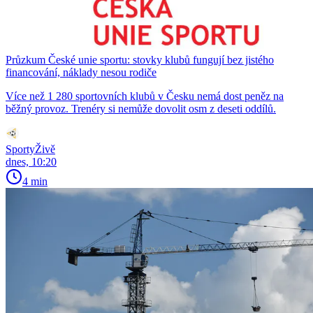
Průzkum České unie sportu: stovky klubů fungují bez jistého
financování, náklady nesou rodiče
Více než 1 280 sportovních klubů v Česku nemá dost peněz na
běžný provoz. Trenéry si nemůže dovolit osm z deseti oddílů.
SportyŽivě
dnes, 10:20
4 min