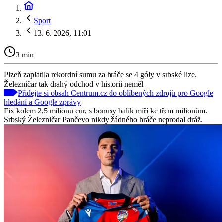
Sport
13. 6. 2026, 11:01
3 min
Plzeň zaplatila rekordní sumu za hráče se 4 góly v srbské lize.
Železničar tak drahý odchod v historii neměl
Přidejte si obsah Centrum.cz do oblíbených zdrojů pro Google
hledání a Google zprávy
Fix kolem 2,5 milionu eur, s bonusy balík míří ke třem milionům.
Srbský Železničar Pančevo nikdy žádného hráče neprodal dráž.