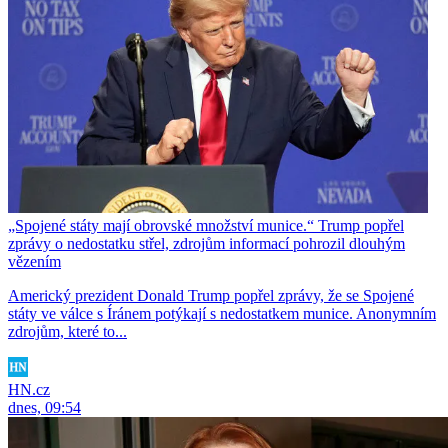
„Spojené státy mají obrovské množství munice.“ Trump popřel
zprávy o nedostatku střel, zdrojům informací pohrozil dlouhým
vězením
Americký prezident Donald Trump popřel zprávy, že se Spojené
státy ve válce s Íránem potýkají s nedostatkem munice. Anonymním
zdrojům, které to...
HN.cz
dnes, 09:54