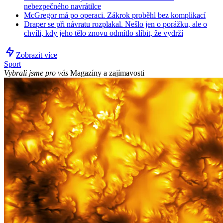
nebezpečného navrátilce
McGregor má po operaci. Zákrok proběhl bez komplikací
Draper se při návratu rozplakal. Nešlo jen o porážku, ale o
chvíli, kdy jeho tělo znovu odmítlo slíbit, že vydrží
Zobrazit více
Sport
Vybrali jsme pro vás
Magazíny a zajímavosti