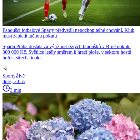
Fanoušci fotbalové Sparty předvedli nepochopitelné chování. Klub
musí zaplatit tučnou pokutu
Sparta Praha dostala za výtržnosti svých fanoušků v Brně pokutu
300 000 Kč. Světlice letěly směrem k hrací ploše, v sektoru hostů
hořela střecha toalet.
SportyŽivě
dnes, 20:55
3 min