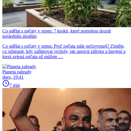
Co udělat s rajčaty v srpnu: 7 kroků, které pomohou dozrát
posledním plodům
Co udělat s rajčaty v srpnu: Proč rajčata stále nečervenají? Zjistěte,
co odstranit, kdy zaštipovat vrcholy, jak upravit zálivku a hnojení a
která zelená rajčata už můžete …
Planeta zahrady
dnes, 19:41
7 min