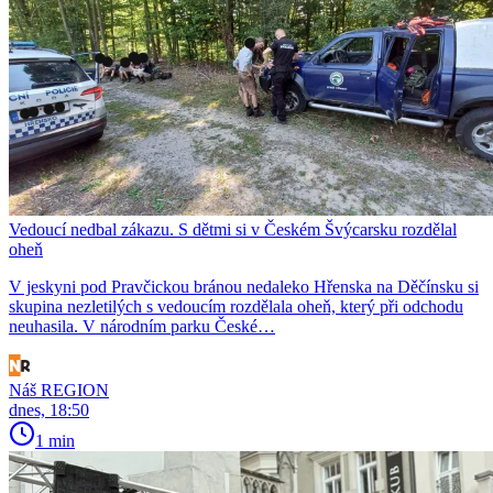
Vedoucí nedbal zákazu. S dětmi si v Českém Švýcarsku rozdělal
oheň
V jeskyni pod Pravčickou bránou nedaleko Hřenska na Děčínsku si
skupina nezletilých s vedoucím rozdělala oheň, který při odchodu
neuhasila. V národním parku České…
Náš REGION
dnes, 18:50
1 min