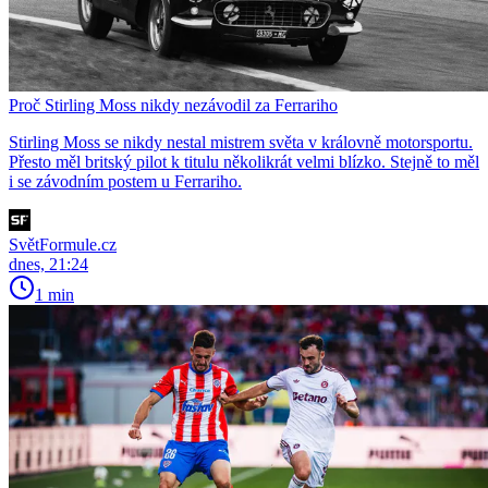
Proč Stirling Moss nikdy nezávodil za Ferrariho
Stirling Moss se nikdy nestal mistrem světa v královně motorsportu.
Přesto měl britský pilot k titulu několikrát velmi blízko. Stejně to měl
i se závodním postem u Ferrariho.
SvětFormule.cz
dnes, 21:24
1 min