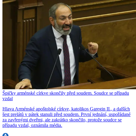
Špičky arménské církve skončily před soudem. Soudce se případu
vzdal
Hlava Arménské apoštolské církve, katolikos Garegin II., a dalších
šest prelátů v pátek stanuli před soudem. První jednání, uspořádané
za zavřenými dveřmi, ale zakrátko skončilo, protože soudce se
případu vzdal, oznámila média.