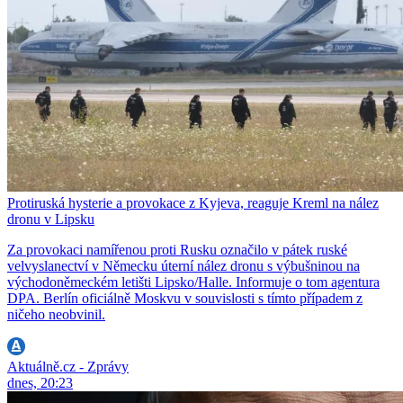
Protiruská hysterie a provokace z Kyjeva, reaguje Kreml na nález
dronu v Lipsku
Za provokaci namířenou proti Rusku označilo v pátek ruské
velvyslanectví v Německu úterní nález dronu s výbušninou na
východoněmeckém letišti Lipsko/Halle. Informuje o tom agentura
DPA. Berlín oficiálně Moskvu v souvislosti s tímto případem z
ničeho neobvinil.
Aktuálně.cz - Zprávy
dnes, 20:23