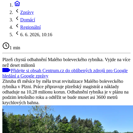
Zprávy
Domácí
Regionální
6. 6. 2026, 10:16
1 min
Plzeň chystá odbahnění Malého boleveckého rybníka. Vyjde na více
než deset milionů
Přidejte si obsah Centrum.cz do oblíbených zdrojů pro Google
hledání a Google zprávy
Zhruba tři měsíce by měla trvat revitalizace Malého boleveckého
rybníka v Plzni. Práce připravuje plzeňský magistrát a náklady
odhaduje na 10,28 milionu korun. Odbahnění rybníka je v plánu na
podzim letošního roku a odtěžit se bude muset asi 3600 metrů
krychlových bahna.