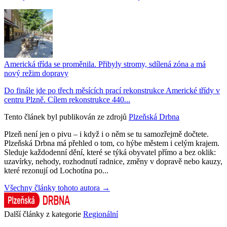
Americká třída se proměnila. Přibyly stromy, sdílená zóna a má
nový režim dopravy
Do finále jde po třech měsících prací rekonstrukce Americké třídy v
centru Plzně. Cílem rekonstrukce 440...
Tento článek byl publikován ze zdrojů
Plzeňská Drbna
Plzeň není jen o pivu – i když i o něm se tu samozřejmě dočtete.
Plzeňská Drbna má přehled o tom, co hýbe městem i celým krajem.
Sleduje každodenní dění, které se týká obyvatel přímo a bez oklik:
uzavírky, nehody, rozhodnutí radnice, změny v dopravě nebo kauzy,
které rezonují od Lochotína po...
Všechny články tohoto autora →
Další články z kategorie
Regionální