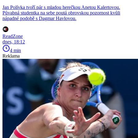
Jan Polívka tvoří pár s mladou herečkou Anetou Kalertovou.
Půvabná studentka na sebe poutá obrovskou pozornost kvůli
nápadné podobě s Dagmar Havlovou.
ReadZone
dnes, 18:12
4 min
Reklama