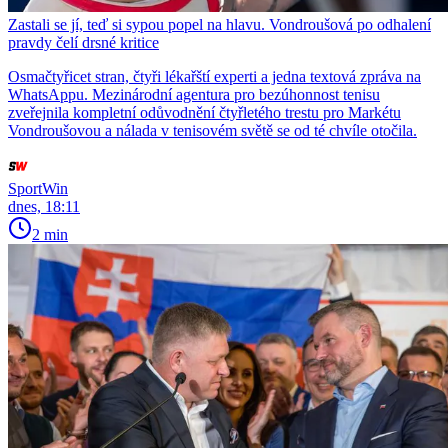
Zastali se jí, teď si sypou popel na hlavu. Vondroušová po odhalení
pravdy čelí drsné kritice
Osmačtyřicet stran, čtyři lékařští experti a jedna textová zpráva na
WhatsAppu. Mezinárodní agentura pro bezúhonnost tenisu
zveřejnila kompletní odůvodnění čtyřletého trestu pro Markétu
Vondroušovou a nálada v tenisovém světě se od té chvíle otočila.
SportWin
dnes, 18:11
2 min