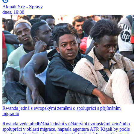
Aktuálně.cz - Zprávy
dnes, 19:30
Rwanda jedná s evropskými zeměmi o spolupráci s přijímáním
migrantů
Rwanda vede předběžná jednání s některými evropskými zeměmi o
spolupráci v oblasti migrace, napsala agentura AFP. Kigali by podle