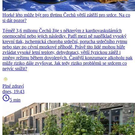
Horké léto může být pro třetinu Čechů větší zátěží pro srdce. Na co
si dát pozor?
Téměř 3,6 milionu Čechů žije s některým z kardiovaskulárních
onemocnění nebo jejich následky. Patří mezi ně například vysoký
krevní tlak, ischemická choroba srdeční, porucha srdečního rytmu
nebo stav po cévní mozkové příhodě. Právě tito lidé mohou hůře
zvládat vysoké letní teploty, dehydrataci, větší fyzickou zátěž i
změny režimu během dovolených. Častější konzumace alkoholu pak
může riziko dále zvyšovat. Jak tedy riziko problémů se srdcem co
nejvíc snížit?
Plné zdraví
dnes, 19:43
5 min