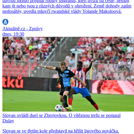
návrhu mohlo přijímat rodiny migrantů, kteří uvízli na cestě, nemají
kam jít nebo jsou z různých důvodů v ohrožení. Země dohody zatím
nedosáhly, uvedla mluvčí rwandské vlády Yolande Makoloová.
Aktuálně.cz - Zprávy
dnes, 19:30
Slovan ovládl duel se Zbrojovkou. O vítěznou trefu se postaral
Dulay
Slovan se ve třetím kole představil na hřišti ligového nováčka.