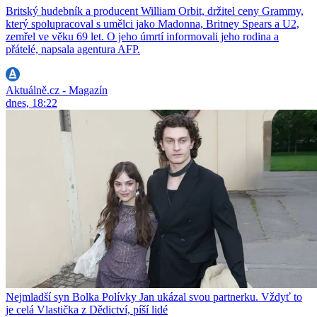
Britský hudebník a producent William Orbit, držitel ceny Grammy,
který spolupracoval s umělci jako Madonna, Britney Spears a U2,
zemřel ve věku 69 let. O jeho úmrtí informovali jeho rodina a
přátelé, napsala agentura AFP.
Aktuálně.cz - Magazín
dnes, 18:22
Nejmladší syn Bolka Polívky Jan ukázal svou partnerku. Vždyť to
je celá Vlastička z Dědictví, píší lidé