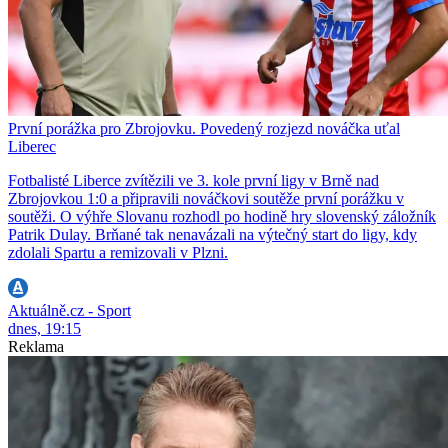
První porážka pro Zbrojovku. Povedený rozjezd nováčka uťal
Liberec
Fotbalisté Liberce zvítězili ve 3. kole první ligy v Brně nad
Zbrojovkou 1:0 a připravili nováčkovi soutěže první porážku v
soutěži. O výhře Slovanu rozhodl po hodině hry slovenský záložník
Patrik Dulay. Brňané tak nenavázali na výtečný start do ligy, kdy
zdolali Spartu a remizovali v Plzni.
Aktuálně.cz - Sport
dnes, 19:15
Reklama