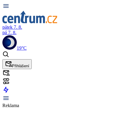
pátek 7. 8.
pá 7. 8.
19°C
Přihlášení
Reklama