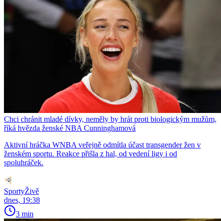
Chci chránit mladé dívky, neměly by hrát proti biologickým mužům,
říká hvězda ženské NBA Cunninghamová
Aktivní hráčka WNBA veřejně odmítla účast transgender žen v
ženském sportu. Reakce přišla z hal, od vedení ligy i od
spoluhráček.
SportyŽivě
dnes, 19:38
3 min