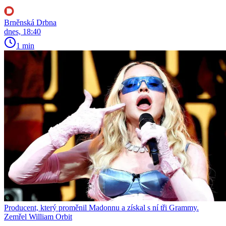
Brněnská Drbna
dnes, 18:40
1 min
Producent, který proměnil Madonnu a získal s ní tři Grammy.
Zemřel William Orbit