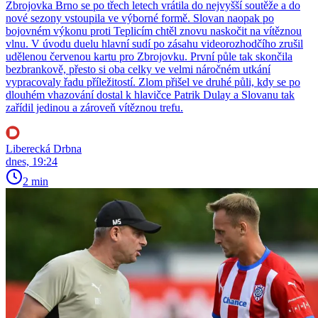
Zbrojovka Brno se po třech letech vrátila do nejvyšší soutěže a do
nové sezony vstoupila ve výborné formě. Slovan naopak po
bojovném výkonu proti Teplicím chtěl znovu naskočit na vítěznou
vlnu. V úvodu duelu hlavní sudí po zásahu videorozhodčího zrušil
udělenou červenou kartu pro Zbrojovku. První půle tak skončila
bezbrankově, přesto si oba celky ve velmi náročném utkání
vypracovaly řadu příležitostí. Zlom přišel ve druhé půli, kdy se po
dlouhém vhazování dostal k hlavičce Patrik Dulay a Slovanu tak
zařídil jedinou a zároveň vítěznou trefu.
Liberecká Drbna
dnes, 19:24
2 min