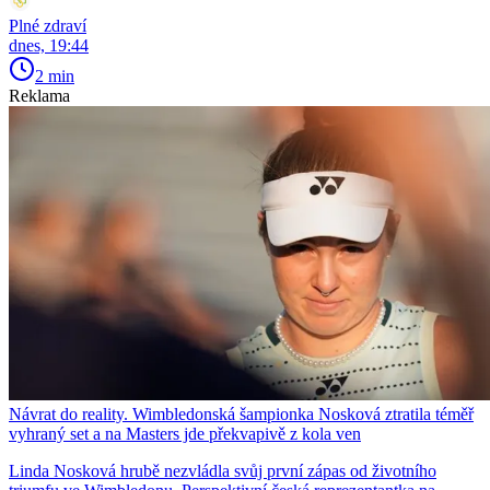
Plné zdraví
dnes, 19:44
2 min
Reklama
Návrat do reality. Wimbledonská šampionka Nosková ztratila téměř
vyhraný set a na Masters jde překvapivě z kola ven
Linda Nosková hrubě nezvládla svůj první zápas od životního