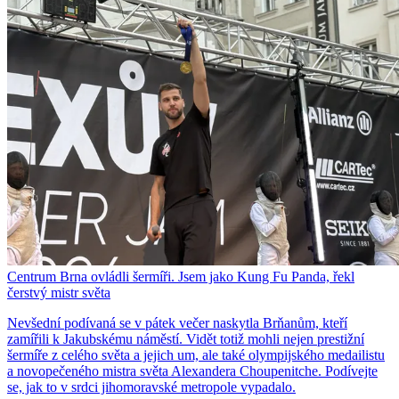
Centrum Brna ovládli šermíři. Jsem jako Kung Fu Panda, řekl
čerstvý mistr světa
Nevšední podívaná se v pátek večer naskytla Brňanům, kteří
zamířili k Jakubskému náměstí. Vidět totiž mohli nejen prestižní
šermíře z celého světa a jejich um, ale také olympijského medailistu
a novopečeného mistra světa Alexandera Choupenitche. Podívejte
se, jak to v srdci jihomoravské metropole vypadalo.