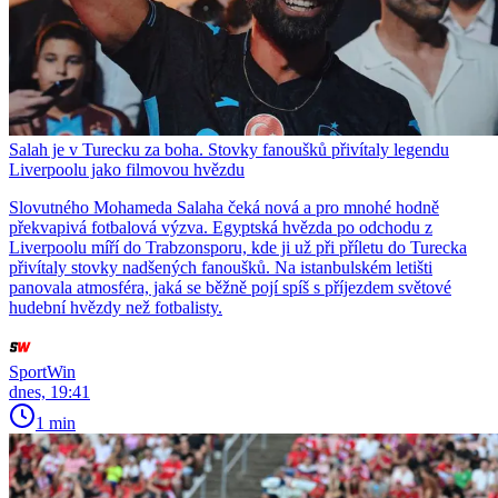
Salah je v Turecku za boha. Stovky fanoušků přivítaly legendu
Liverpoolu jako filmovou hvězdu
Slovutného Mohameda Salaha čeká nová a pro mnohé hodně
překvapivá fotbalová výzva. Egyptská hvězda po odchodu z
Liverpoolu míří do Trabzonsporu, kde ji už při příletu do Turecka
přivítaly stovky nadšených fanoušků. Na istanbulském letišti
panovala atmosféra, jaká se běžně pojí spíš s příjezdem světové
hudební hvězdy než fotbalisty.
SportWin
dnes, 19:41
1 min