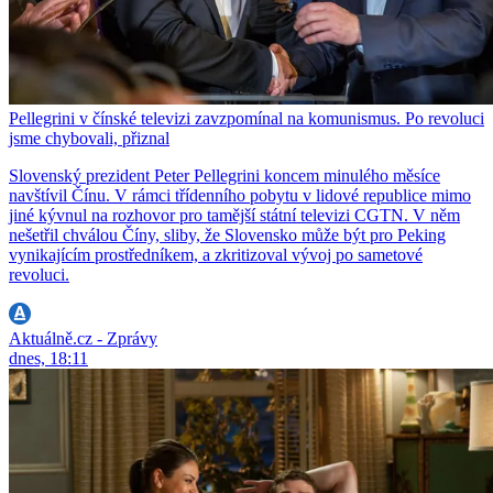
Pellegrini v čínské televizi zavzpomínal na komunismus. Po revoluci
jsme chybovali, přiznal
Slovenský prezident Peter Pellegrini koncem minulého měsíce
navštívil Čínu. V rámci třídenního pobytu v lidové republice mimo
jiné kývnul na rozhovor pro tamější státní televizi CGTN. V něm
nešetřil chválou Číny, sliby, že Slovensko může být pro Peking
vynikajícím prostředníkem, a zkritizoval vývoj po sametové
revoluci.
Aktuálně.cz - Zprávy
dnes, 18:11