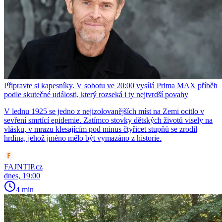
Připravte si kapesníky. V sobotu ve 20:00 vysílá Prima MAX příběh
podle skutečné události, který rozseká i ty nejtvrdší povahy
V lednu 1925 se jedno z nejizolovanějších míst na Zemi ocitlo v
sevření smrtící epidemie. Zatímco stovky dětských životů visely na
vlásku, v mrazu klesajícím pod minus čtyřicet stupňů se zrodil
hrdina, jehož jméno mělo být vymazáno z historie.
FAJNTIP.cz
dnes, 19:00
4 min