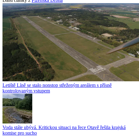
Další články z
Plzeňská Drbna
Letiště Líně se stalo nonstop střeženým areálem s přísně
kontrolovaným vstupem
Voda stále ubývá. Kritickou situaci na řece Otavě řešila krajská
komise pro sucho