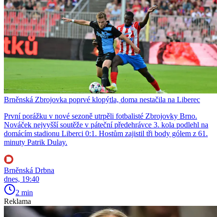
Brněnská Zbrojovka poprvé klopýtla, doma nestačila na Liberec
První porážku v nové sezoně utrpěli fotbalisté Zbrojovky Brno.
Nováček nejvyšší soutěže v páteční předehrávce 3. kola podlehl na
domácím stadionu Liberci 0:1. Hostům zajistil tři body gólem z 61.
minuty Patrik Dulay.
Brněnská Drbna
dnes, 19:40
2 min
Reklama