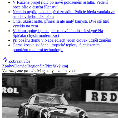
V Růžené projel řidič po nově položeném asfaltu. Vedení
obce píše o čistém šílenství
Neteklo mýdlo, tak dal pěstí zrcadlu. Policie hledá vandala ze
smíchovského nákupáku
Chtěl ukrást naftu, přinesl si ale malý kanystr. Dvě stě litrů
vyteklo na zem
Videomapping i pulzující srdcová chodba. Jeskyně Na
Špičáku chystá modernizaci
Při požáru domu v Napajedlech jeden člověk utrpěl zranění
Černá kostka zvládne i tropické teploty. S chlazením
pomůžou moderní technologie
Zobrazit více
Zprávy
Domácí
Regionální
Plzeňský kraj
Vybrali jsme pro vás
Magazíny a zajímavosti