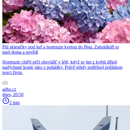
Půl skleničky pod keř a hortenzie kvetou do října. Zahrádkáři to
mají doma a nevědí
Hortenzie chtějí péči obzvlášť v létě, když se jim z květů dělají
nadýchané koule jako z pohádky. Právě tehdy potřebují pořádnou
porci živin.
adbz.cz
dnes, 20:50
2 min