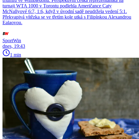
triumfu ve Wimbledonu. Perspektivní česká reprezentantka na
turnaji WTA 1000 v Torontu podlehla Američance Caty
McNallyové 6:7, 1:6, když v úvodní sadě neudržela vedení 5:1.
Překvapivá vítězka se ve třetím kole utká s Filipínkou Alexandrou
Ealaovou.
SportWin
dnes, 19:43
1 min