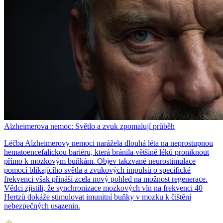
Alzheimerova nemoc: Světlo a zvuk zpomalují průběh
Léčba Alzheimerovy nemoci narážela dlouhá léta na neprostupnou
hematoencefalickou bariéru, která bránila většině léků proniknout
přímo k mozkovým buňkám. Objev takzvané neurostimulace
pomocí blikajícího světla a zvukových impulsů o specifické
frekvenci však přináší zcela nový pohled na možnost regenerace.
Vědci zjistili, že synchronizace mozkových vln na frekvenci 40
Hertzů dokáže stimulovat imunitní buňky v mozku k čištění
nebezpečných usazenin.