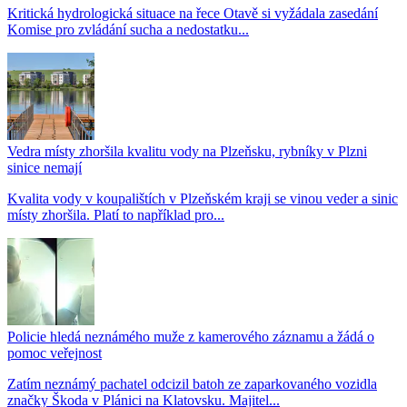
Kritická hydrologická situace na řece Otavě si vyžádala zasedání
Komise pro zvládání sucha a nedostatku...
Vedra místy zhoršila kvalitu vody na Plzeňsku, rybníky v Plzni
sinice nemají
Kvalita vody v koupalištích v Plzeňském kraji se vinou veder a sinic
místy zhoršila. Platí to například pro...
Policie hledá neznámého muže z kamerového záznamu a žádá o
pomoc veřejnost
Zatím neznámý pachatel odcizil batoh ze zaparkovaného vozidla
značky Škoda v Plánici na Klatovsku. Majitel...