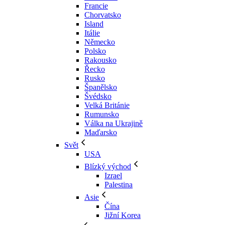
Francie
Chorvatsko
Island
Itálie
Německo
Polsko
Rakousko
Řecko
Rusko
Španělsko
Švédsko
Velká Británie
Rumunsko
Válka na Ukrajině
Maďarsko
Svět
USA
Blízký východ
Izrael
Palestina
Asie
Čína
Jižní Korea