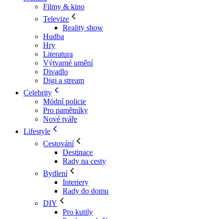
Filmy & kino
Televize
Reality show
Hudba
Hry
Literatura
Výtvarné umění
Divadlo
Digi a stream
Celebrity
Módní policie
Pro pamětníky
Nové tváře
Lifestyle
Cestování
Destinace
Rady na cesty
Bydlení
Interiery
Rady do domu
DIY
Pro kutily