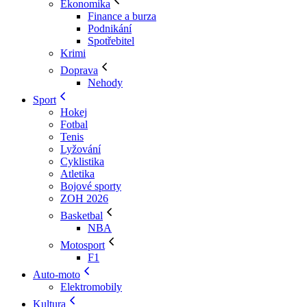
Ekonomika
Finance a burza
Podnikání
Spotřebitel
Krimi
Doprava
Nehody
Sport
Hokej
Fotbal
Tenis
Lyžování
Cyklistika
Atletika
Bojové sporty
ZOH 2026
Basketbal
NBA
Motosport
F1
Auto-moto
Elektromobily
Kultura