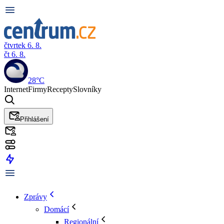
čtvrtek 6. 8.
čt 6. 8.
28°C
Internet
Firmy
Recepty
Slovníky
Přihlášení
Zprávy
Domácí
Regionální