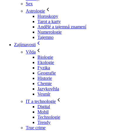
Sex
Astrologie
Horoskopy
Tarot a karty
Andělé a tajemná znamení
Numerologie
Tajemno
Zajímavosti
Věda
Biologie
Ekologie
Fyzika
Geografie
Historie
Chemie
Jazykověda
Vesmír
IT a technologie
Digital
Mobil
Technologie
Trendy
True crime