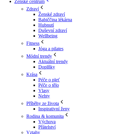
Ženské centrum
Zdraví
Ženské zdraví
Babiččina lékárna
Hubnutí
Duševní zdraví
Wellbeing
Fitness
Jóga a pilates
Módní trendy
Aktuální trendy
Doplňky
Krása
Péče o pleť
Péče o tělo
Vlasy
Nehty
Příběhy ze života
Inspirativní ženy
Rodina & komunita
Výchova
Přátelství
Vztahy