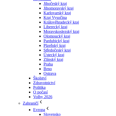
Jihočeský kraj
Jihomoravský kraj
Karlovarský kraj
Kraj Vysočina
Králověhradecký kraj
Liberecký kraj
Moravskoslezský kraj
Olomoucký kraj
Pardubický kraj
Plzeňský kraj
Středočeský kraj
Ústecký kraj
Zlínský kraj
Praha
Brno
Ostrava
Školství
Zdravotnictví
Politika
O počasí
Volby 2026
Zahraničí
Evropa
Slovensko