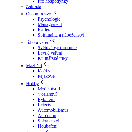
Pro hospodyňky
Zahrada
Osobní rozvoj
Psychologie
Management
Kariéra
Spiritualita a náboženství
Jídlo a vaření
Světová gastronomie
Levné vaření
Kulinářské triky
Mazlíčci
Kočky
Pejskové
Hobby
Modelářství
Včelařství
Rybaření
Letectví
Automobilismus
Adrenalin
Sběratelství
Houbaření