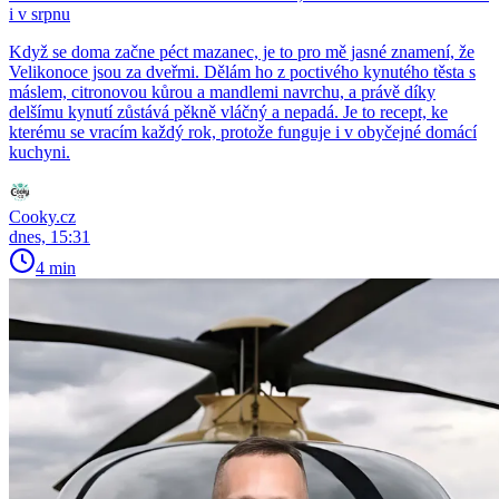
i v srpnu
Když se doma začne péct mazanec, je to pro mě jasné znamení, že
Velikonoce jsou za dveřmi. Dělám ho z poctivého kynutého těsta s
máslem, citronovou kůrou a mandlemi navrchu, a právě díky
delšímu kynutí zůstává pěkně vláčný a nepadá. Je to recept, ke
kterému se vracím každý rok, protože funguje i v obyčejné domácí
kuchyni.
Cooky.cz
dnes, 15:31
4 min