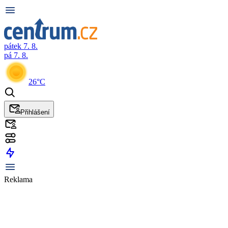
pátek 7. 8.
pá 7. 8.
26°C
Přihlášení
Reklama