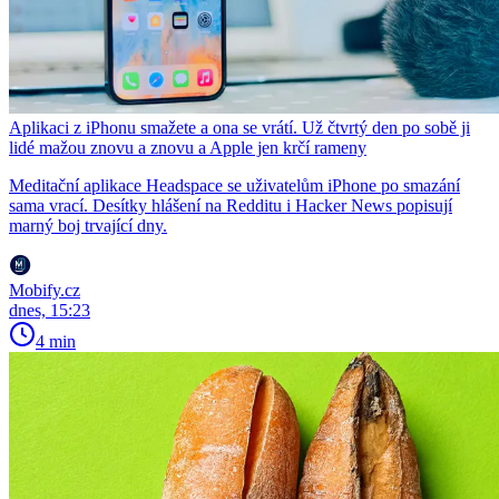
Aplikaci z iPhonu smažete a ona se vrátí. Už čtvrtý den po sobě ji
lidé mažou znovu a znovu a Apple jen krčí rameny
Meditační aplikace Headspace se uživatelům iPhone po smazání
sama vrací. Desítky hlášení na Redditu i Hacker News popisují
marný boj trvající dny.
Mobify.cz
dnes, 15:23
4 min