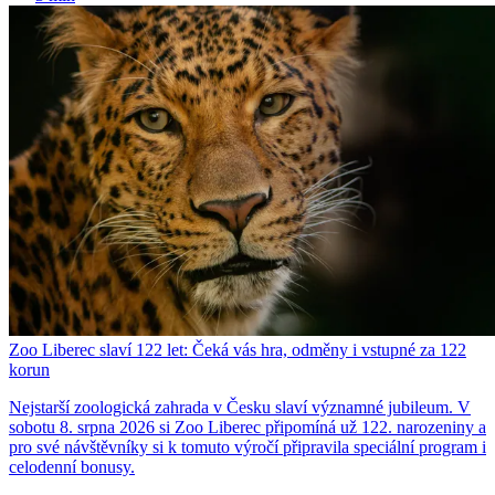
Zoo Liberec slaví 122 let: Čeká vás hra, odměny i vstupné za 122
korun
Nejstarší zoologická zahrada v Česku slaví významné jubileum. V
sobotu 8. srpna 2026 si Zoo Liberec připomíná už 122. narozeniny a
pro své návštěvníky si k tomuto výročí připravila speciální program i
celodenní bonusy.