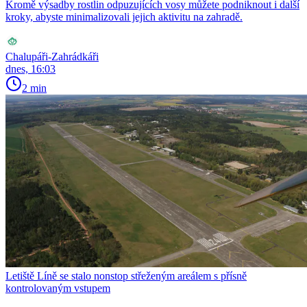
Kromě výsadby rostlin odpuzujících vosy můžete podniknout i další
kroky, abyste minimalizovali jejich aktivitu na zahradě.
Chalupáři-Zahrádkáři
dnes, 16:03
2 min
Letiště Líně se stalo nonstop střeženým areálem s přísně
kontrolovaným vstupem