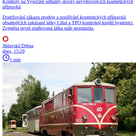
Kontroly na Vysočině odhalily stovky nevyhovujících kosmetických
přípravků
Dodržování zákazu prodeje a používání kosmetických přípravků
obsahujících zakázané látky Lilial a TPO kontrolují krajští hygienici.
Zejména první zmiňovaná látka stále nezmizela.
Jihlavská Drbna
dnes, 15:29
1 min