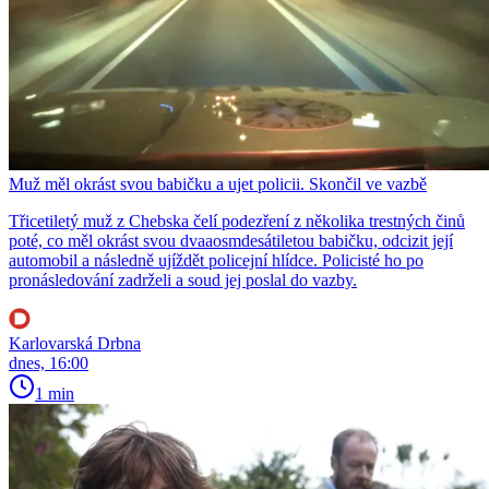
Muž měl okrást svou babičku a ujet policii. Skončil ve vazbě
Třicetiletý muž z Chebska čelí podezření z několika trestných činů
poté, co měl okrást svou dvaaosmdesátiletou babičku, odcizit její
automobil a následně ujíždět policejní hlídce. Policisté ho po
pronásledování zadrželi a soud jej poslal do vazby.
Karlovarská Drbna
dnes, 16:00
1 min