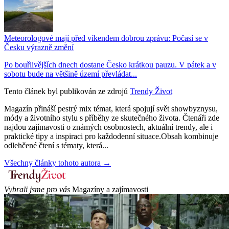
Meteorologové mají před víkendem dobrou zprávu: Počasí se v
Česku výrazně změní
Po bouřlivějších dnech dostane Česko krátkou pauzu. V pátek a v
sobotu bude na většině území převládat...
Tento článek byl publikován ze zdrojů
Trendy Život
Magazín přináší pestrý mix témat, která spojují svět showbyznysu,
módy a životního stylu s příběhy ze skutečného života. Čtenáři zde
najdou zajímavosti o známých osobnostech, aktuální trendy, ale i
praktické tipy a inspiraci pro každodenní situace.Obsah kombinuje
odlehčené čtení s tématy, která...
Všechny články tohoto autora →
Vybrali jsme pro vás
Magazíny a zajímavosti