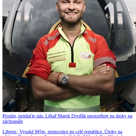
Prosím, nemlaťte nás. Lékař Marek Dvořák upozorňuje na útoky na
záchranáře
Liberec, Vysoké Mýto, nemocnice po celé republice. Útoky na