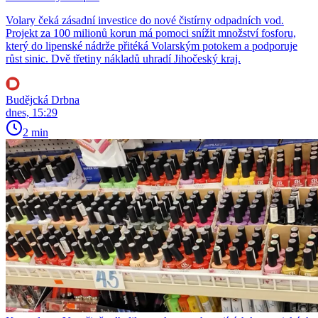
Volary čeká zásadní investice do nové čistírny odpadních vod.
Projekt za 100 milionů korun má pomoci snížit množství fosforu,
který do lipenské nádrže přitéká Volarským potokem a podporuje
růst sinic. Dvě třetiny nákladů uhradí Jihočeský kraj.
Budějcká Drbna
dnes, 15:29
2 min