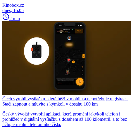
Kinobox.cz
dnes, 16:05
2 min
Čech vyrobil vysílačku, která běží v mobilu a nepotřebuje registraci.
Stačí zapnout a mluvíte s kýmkoli v dosahu 100 km
Český vývojář vytvořil aplikaci, která promění jakýkoli telefon i
prohlížeč v digitální vysílačku s dosahem až 100 kilometrů, a to bez
účtu, e-mailu i telefonního čísla.