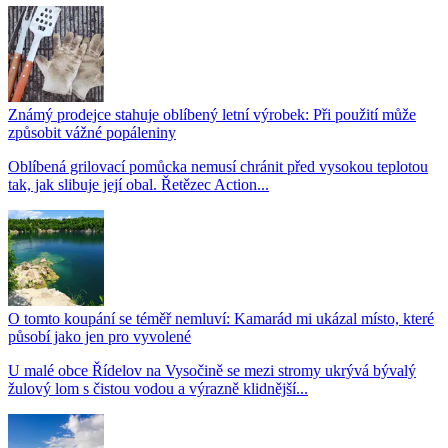
Známý prodejce stahuje oblíbený letní výrobek: Při použití může
způsobit vážné popáleniny
Oblíbená grilovací pomůcka nemusí chránit před vysokou teplotou
tak, jak slibuje její obal. Řetězec Action...
O tomto koupání se téměř nemluví: Kamarád mi ukázal místo, které
působí jako jen pro vyvolené
U malé obce Řídelov na Vysočině se mezi stromy ukrývá bývalý
žulový lom s čistou vodou a výrazně klidnější...