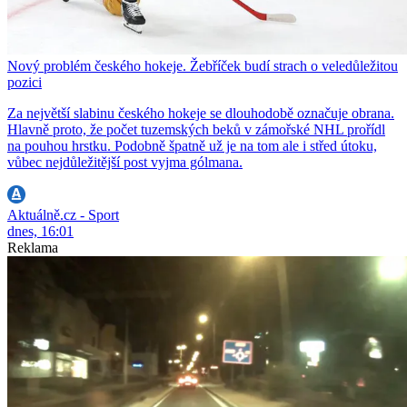
Nový problém českého hokeje. Žebříček budí strach o veledůležitou
pozici
Za největší slabinu českého hokeje se dlouhodobě označuje obrana.
Hlavně proto, že počet tuzemských beků v zámořské NHL prořídl
na pouhou hrstku. Podobně špatně už je na tom ale i střed útoku,
vůbec nejdůležitější post vyjma gólmana.
Aktuálně.cz - Sport
dnes, 16:01
Reklama