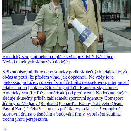
Americký sen je příběhem o přátelství a pozitivitě. Nástupce
Nedotknutelných sklouzává do kýče
S životopisnými filmy nebo snímky podle skutečných událostí bývá
občas ta potíž, že předem víme, jak dopadnou. Ne vždy je to
překážka, protože vyprávění si může hrát s perspektivou, interpretací
událostí nebo jinak osvěžit známý příběh. Francouzský snímek
Americký sen (Le Rêve américain) od producentů Nedotknutelných
sleduje skutečný příběh zakladatelů sportovní agentury Comsport
Jérémyho Medjany (Raphaël Quenard) a Bouny Ndiayeho (Jean-
Pascal Zadi). Třebaže snímek zpočátku vypadá jako životopisné
sportovní drama o úspěchu a budování firmy, vyprávění zaujímá
trochu jinou perspektivu.