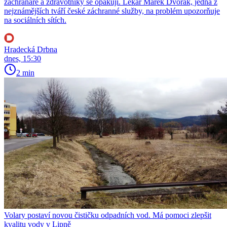
záchranáře a zdravotníky se opakují. Lékař Marek Dvořák, jedna z
nejznámějších tváří české záchranné služby, na problém upozorňuje
na sociálních sítích.
Hradecká Drbna
dnes, 15:30
2 min
Volary postaví novou čističku odpadních vod. Má pomoci zlepšit
kvalitu vody v Lipně