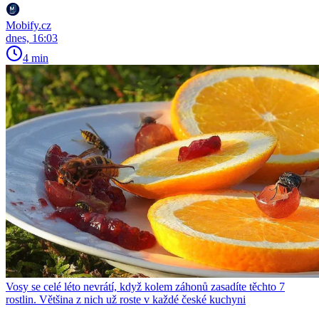
Mobify.cz
dnes, 16:03
4 min
Vosy se celé léto nevrátí, když kolem záhonů zasadíte těchto 7
rostlin. Většina z nich už roste v každé české kuchyni