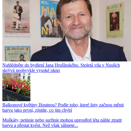
Nahlédněte do bydlení Jana Hrušínského. Stoletá vila v Nuslích
skrývá neobvykle vysoké okno
Balkonové květiny žloutnou? Podle toho, které listy začnou měnit
barvu jako první, zjistíte, co jim chybí
Muškáty, petúnie nebo surfinie mohou uprostřed léta náhle ztratit
barvu a přestat kvést. Než však sáhnete...