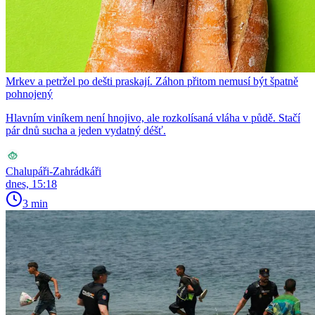
Mrkev a petržel po dešti praskají. Záhon přitom nemusí být špatně
pohnojený
Hlavním viníkem není hnojivo, ale rozkolísaná vláha v půdě. Stačí
pár dnů sucha a jeden vydatný déšť.
Chalupáři-Zahrádkáři
dnes, 15:18
3 min