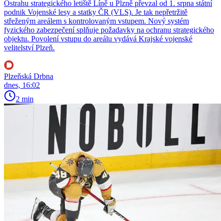
Ostrahu strategického letiště Líně u Plzně převzal od 1. srpna státní
podnik Vojenské lesy a statky ČR (VLS). Je tak nepřetržitě
střeženým areálem s kontrolovaným vstupem. Nový systém
fyzického zabezpečení splňuje požadavky na ochranu strategického
objektu. Povolení vstupu do areálu vydává Krajské vojenské
velitelství Plzeň.
Plzeňská Drbna
dnes, 16:02
2 min