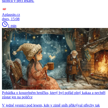
skončil v péči lékařů.
Aplausin.cz
dnes, 15:08
1 min
Pohádka o kouzelném hrníčku, který byl pořád plný kakaa a nechtěl
zůstat jen na poličce
V jedné vesnici pod lesem, kde v zimě sníh přikrýval střechy tak