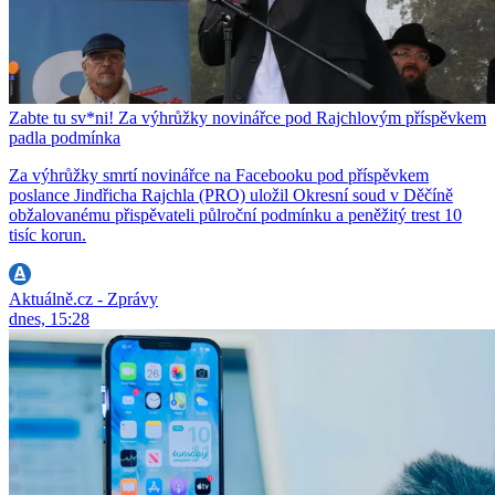
Zabte tu sv*ni! Za výhrůžky novinářce pod Rajchlovým příspěvkem
padla podmínka
Za výhrůžky smrtí novinářce na Facebooku pod příspěvkem
poslance Jindřicha Rajchla (PRO) uložil Okresní soud v Děčíně
obžalovanému přispěvateli půlroční podmínku a peněžitý trest 10
tisíc korun.
Aktuálně.cz - Zprávy
dnes, 15:28