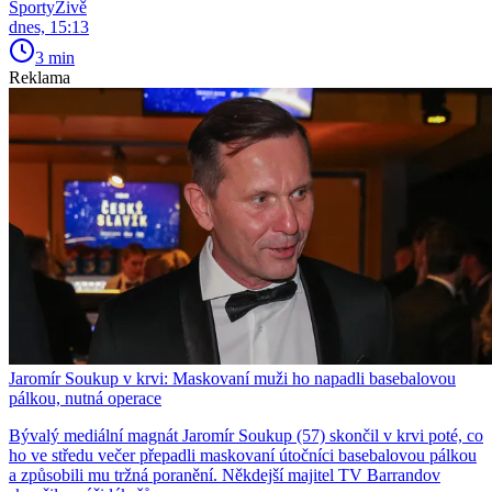
SportyŽivě
dnes, 15:13
3 min
Reklama
Jaromír Soukup v krvi: Maskovaní muži ho napadli basebalovou
pálkou, nutná operace
Bývalý mediální magnát Jaromír Soukup (57) skončil v krvi poté, co
ho ve středu večer přepadli maskovaní útočníci basebalovou pálkou
a způsobili mu tržná poranění. Někdejší majitel TV Barrandov