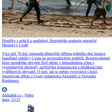
Honičky s policií a zoufalství. Reportérka popisuje migrační
šílenství v Ceutě
Více než 70 tisíc migrantů překročilo během jediného dne hranice
španělské enklávy Ceuta na severoafrickém pobřeží. Bezprecedentní
krize proměnila obvykle živé město v liduprázdnou zónu s
vyprodanými obchody, zavřenými restauracemi a desítkami tisíc
vyděšených obyvatel. O tom, jak se město vyrovnává s krizí,
reportovala přímo z Ceuty redaktorka Aktuálně.cz Veronika
Rodriguez.
Aktuálně.cz - Video
dnes, 15:15