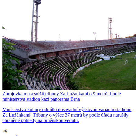
Zbrojovka musí snížit tribuny Za Lužánkami o 9 metrů. Podle
ministerstva stadion kazí panorama Brna
Ministerstvo kultury odmítlo dosavadní výškovou variantu stadionu
Za Lužánkami. Tribuny o výšce 37 metrů by podle úřadu narušily
chráněné pohledy na brněnskou vedutu.