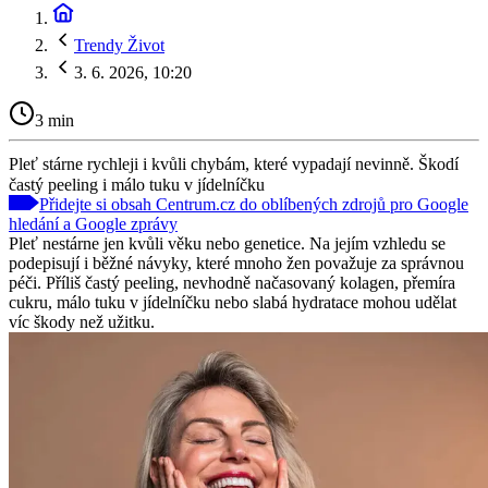
Trendy Život
3. 6. 2026, 10:20
3 min
Pleť stárne rychleji i kvůli chybám, které vypadají nevinně. Škodí
častý peeling i málo tuku v jídelníčku
Přidejte si obsah Centrum.cz do oblíbených zdrojů pro Google
hledání a Google zprávy
Pleť nestárne jen kvůli věku nebo genetice. Na jejím vzhledu se
podepisují i běžné návyky, které mnoho žen považuje za správnou
péči. Příliš častý peeling, nevhodně načasovaný kolagen, přemíra
cukru, málo tuku v jídelníčku nebo slabá hydratace mohou udělat
víc škody než užitku.