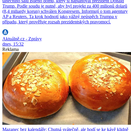
tanečního sálu Bílého domu, který si naplánoval prezident Donald
Trump. Podle soudu je nutné, aby byl projekt za 400 milionů dolarů
(8,4 miliardy korun) schválen Kongresem. Informují o tom agentury
AP a Reuters. Ta krok hodnotí jako vážný neúspěch Trumpa v
případu, který prověřuje rozsah prezidentských pravomocí.
Aktuálně.cz - Zprávy
dnes, 15:32
Reklama
Mazanec bez kalendáře: Chutná svátečně, ale hodí se ke kávě klidně