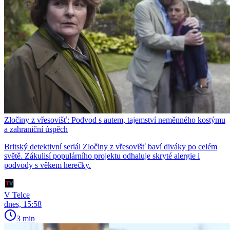
Zločiny z vřesovišť: Podvod s autem, tajemství neměnného kostýmu
a zahraniční úspěch
Britský detektivní seriál Zločiny z vřesovišť baví diváky po celém
světě. Zákulisí populárního projektu odhaluje skryté alergie i
podvody s věkem herečky.
V Telce
dnes, 15:58
3 min