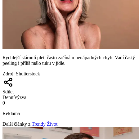
Rychlejší stárnutí pleti často začíná u nenápadných chyb. Vadí častý
peeling i příliš málo tuku v jídle.
Zdroj
:
Shutterstock
Sdílet
Denní
výzva
0
Reklama
Další články z
Trendy Život