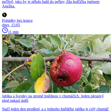
pečlivě, jako by je někdo balil do peřiny, žila holčička jménem
Anežka.
Pohádky bez konce
dnes, 15:05
11 min
Jablka a švestky na stromě hnědnou v chumáčích. Jeden plesnivý
plod nakazí další
Stačí jeden den prodlení, a z jednoho hnědého jablka je celý chumáč