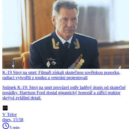
K-19 Stroj na smrt: Filmaři získali skutečnou sovětskou ponorku,
radiaci vytvořili z toniku a veteráni protestovali
Snímek K-19: Stroj na smrt provázel ostře laděný dopis od skutečné
posádky. Harrison Ford dostal gigantický honorář a zářící reaktor
skrývá zvláštní detail.
V Telce
dnes, 15:58
3 min