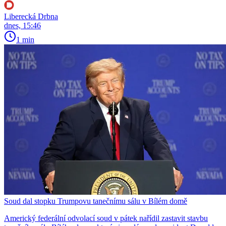
Liberecká Drbna
dnes, 15:46
1 min
Soud dal stopku Trumpovu tanečnímu sálu v Bílém domě
Americký federální odvolací soud v pátek nařídil zastavit stavbu