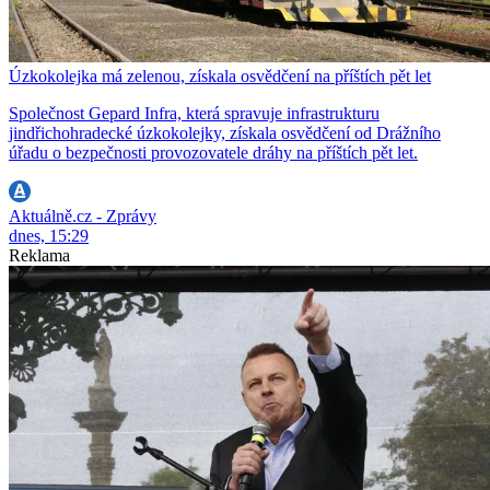
Úzkokolejka má zelenou, získala osvědčení na příštích pět let
Společnost Gepard Infra, která spravuje infrastrukturu
jindřichohradecké úzkokolejky, získala osvědčení od Drážního
úřadu o bezpečnosti provozovatele dráhy na příštích pět let.
Aktuálně.cz - Zprávy
dnes, 15:29
Reklama