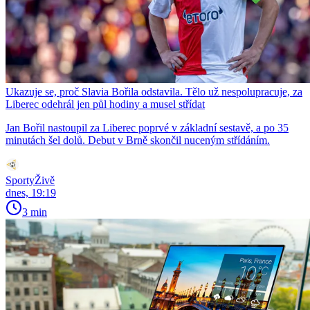
Ukazuje se, proč Slavia Bořila odstavila. Tělo už nespolupracuje, za
Liberec odehrál jen půl hodiny a musel střídat
Jan Bořil nastoupil za Liberec poprvé v základní sestavě, a po 35
minutách šel dolů. Debut v Brně skončil nuceným střídáním.
SportyŽivě
dnes, 19:19
3 min