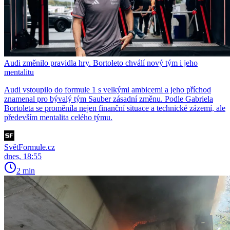
Audi změnilo pravidla hry. Bortoleto chválí nový tým i jeho
mentalitu
Audi vstoupilo do formule 1 s velkými ambicemi a jeho příchod
znamenal pro bývalý tým Sauber zásadní změnu. Podle Gabriela
Bortoleta se proměnila nejen finanční situace a technické zázemí, ale
především mentalita celého týmu.
SvětFormule.cz
dnes, 18:55
2 min