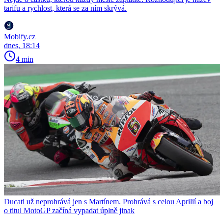
tarifu a rychlost, která se za ním skrývá.
Mobify.cz
dnes, 18:14
4 min
Ducati už neprohrává jen s Martínem. Prohrává s celou Aprilií a boj
o titul MotoGP začíná vypadat úplně jinak