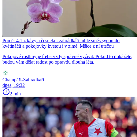
Poměr 4:1 z kávy a česneku: zahrádkáři tuhle směs sypou do
květináčů a pokojovky kvetou i v zimě. Mšice z ní utečou
Pokojové rostliny je třeba vždy správně vyživit. Pokud to dokážete,
budou vám dělat radost po opravdu dlouhá léta.
Chalupáři-Zahrádkáři
dnes, 19:32
2 min