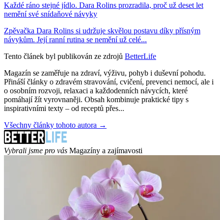
Každé ráno stejné jídlo. Dara Rolins prozradila, proč už deset let
nemění své snídaňové návyky
Zpěvačka Dara Rolins si udržuje skvělou postavu díky přísným
návykům. Její ranní rutina se nemění už celé...
Tento článek byl publikován ze zdrojů
BetterLife
Magazín se zaměřuje na zdraví, výživu, pohyb i duševní pohodu.
Přináší články o zdravém stravování, cvičení, prevenci nemocí, ale i
o osobním rozvoji, relaxaci a každodenních návycích, které
pomáhají žít vyrovnaněji. Obsah kombinuje praktické tipy s
inspirativními texty – od receptů přes...
Všechny články tohoto autora →
Vybrali jsme pro vás
Magazíny a zajímavosti