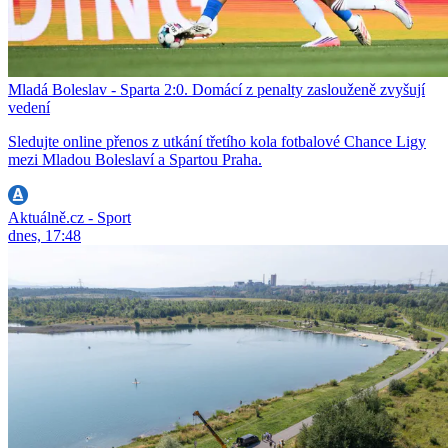
Mladá Boleslav - Sparta 2:0. Domácí z penalty zaslouženě zvyšují
vedení
Sledujte online přenos z utkání třetího kola fotbalové Chance Ligy
mezi Mladou Boleslaví a Spartou Praha.
Aktuálně.cz - Sport
dnes, 17:48