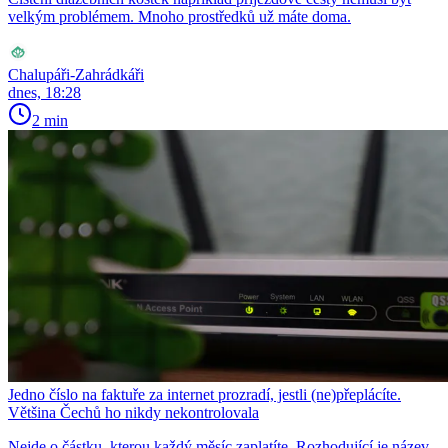
velkým problémem. Mnoho prostředků už máte doma.
Chalupáři-Zahrádkáři
dnes, 18:28
2 min
Jedno číslo na faktuře za internet prozradí, jestli (ne)přeplácíte.
Většina Čechů ho nikdy nekontrolovala
Nejde o částku, kterou každý měsíc zaplatíte. Rozhodující je název