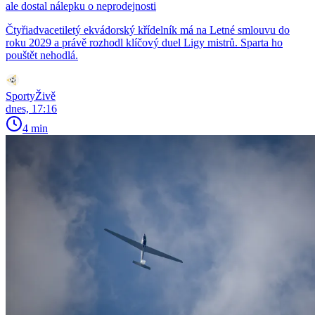
ale dostal nálepku o neprodejnosti
Čtyřiadvacetiletý ekvádorský křídelník má na Letné smlouvu do
roku 2029 a právě rozhodl klíčový duel Ligy mistrů. Sparta ho
pouštět nehodlá.
SportyŽivě
dnes, 17:16
4 min