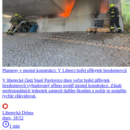
Plameny v mostní konstrukci: V Liberci hořel příbytek bezdomovců
V liberecké části Staré Pavlovice dnes večer hořel příbytek
bezdomovců vybudovaný přímo uvnitř mostní konstrukce. Zásah
profesionálních jednotek zamezil dalším škodám a požár se podařilo
rychle zlikvidovat.
Liberecká Drbna
dnes, 18:52
1 min