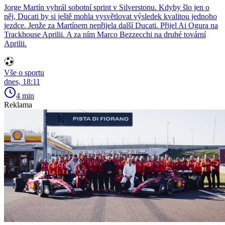
Jorge Martín vyhrál sobotní sprint v Silverstonu. Kdyby šlo jen o
něj, Ducati by si ještě mohla vysvětlovat výsledek kvalitou jednoho
jezdce. Jenže za Martínem nepřijela další Ducati. Přijel Ai Ogura na
Trackhouse Aprilii. A za ním Marco Bezzecchi na druhé tovární
Aprilii.
Vše o sportu
dnes, 18:11
4 min
Reklama