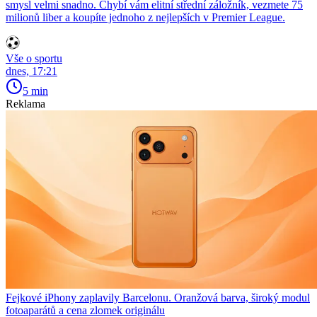
smysl velmi snadno. Chybí vám elitní střední záložník, vezmete 75
milionů liber a koupíte jednoho z nejlepších v Premier League.
Vše o sportu
dnes, 17:21
5 min
Reklama
Fejkové iPhony zaplavily Barcelonu. Oranžová barva, široký modul
fotoaparátů a cena zlomek originálu