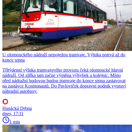
U olomouckého nádraží nepojedou tramvaje. Výluka potrvá až do
konce srpna
Třítýdenní výluka tramvajového provozu čeká olomoucké hlavní
nádraží. Od zítřka tam začne výměna výhybek a kolejnic. Místo
před nádražní budovou budou tramvaje do konce srpna zastavovat
na zastávce Kosmonautů. Do Pavloviček dopravní podnik vypraví
náhradní autobusy.
Hanácká Drbna
dnes, 17:11
1 min