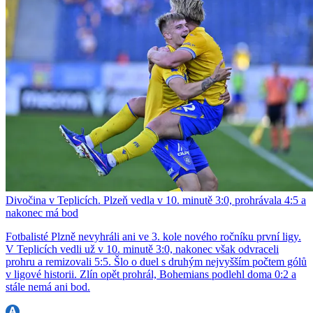
Divočina v Teplicích. Plzeň vedla v 10. minutě 3:0, prohrávala 4:5 a
nakonec má bod
Fotbalisté Plzně nevyhráli ani ve 3. kole nového ročníku první ligy.
V Teplicích vedli už v 10. minutě 3:0, nakonec však odvraceli
prohru a remizovali 5:5. Šlo o duel s druhým nejvyšším počtem gólů
v ligové historii. Zlín opět prohrál, Bohemians podlehl doma 0:2 a
stále nemá ani bod.