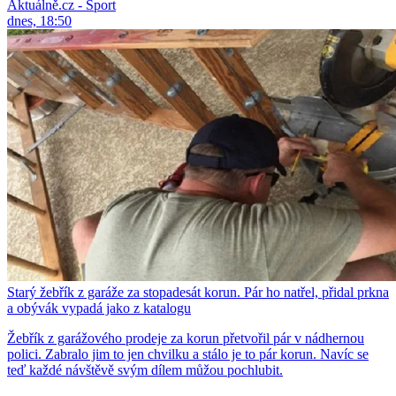
Aktuálně.cz - Sport
dnes, 18:50
Starý žebřík z garáže za stopadesát korun. Pár ho natřel, přidal prkna
a obývák vypadá jako z katalogu
Žebřík z garážového prodeje za korun přetvořil pár v nádhernou
polici. Zabralo jim to jen chvilku a stálo je to pár korun. Navíc se
teď každé návštěvě svým dílem můžou pochlubit.