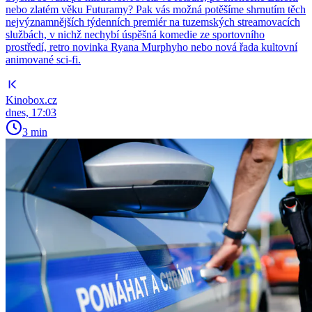
nebo zlatém věku Futuramy? Pak vás možná potěšíme shrnutím těch
nejvýznamnějších týdenních premiér na tuzemských streamovacích
službách, v nichž nechybí úspěšná komedie ze sportovního
prostředí, retro novinka Ryana Murphyho nebo nová řada kultovní
animované sci-fi.
Kinobox.cz
dnes, 17:03
3 min