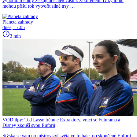
výhodu: rostliny získají dostatek času k zakořenění. Díky tomu
mohou příští rok vytvořit silné trsy …
Planeta zahrady
dnes, 17:05
3 min
VOD tipy: Ted Lasso trénuje Extraktory, vrací se Futurama a
Disney zkouší svou Euforii
Stýská se vám po mistrovství světa ve fotbale, po skončené Euforii