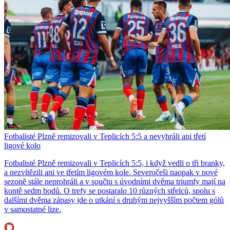
Fotbalisté Plzně remizovali v Teplicích 5:5 a nevyhráli ani třetí
ligové kolo
Fotbalisté Plzně remizovali v Teplicích 5:5, i když vedli o tři branky,
a nezvítězili ani ve třetím ligovém kole. Severočeši naopak v nové
sezoně stále neprohráli a v součtu s úvodními dvěma triumfy mají na
kontě sedm bodů. O trefy se postaralo 10 různých střelců, spolu s
dalšími dvěma zápasy jde o utkání s druhým nejvyšším počtem gólů
v samostatné lize.