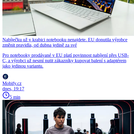
Nabíječku už v krabici notebooku nenajdete. EU donutila výrobce
změnit pravidla, od dubna jedině za své
Pro notebooky prodávané v EU platí povinnost nabíjení přes USB-
C, a výrobci už nesmí nutit zákazníky kupovat balení s adaptérem
jako jedinou variantu.
Mobify.cz
dnes, 19:17
5 min