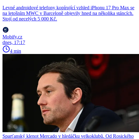
Levné androidové telefony kopírující vzhled iPhonu 17 Pro Max se
na letošním MWC v Barceloně objevily hned na několika stáncích.
Stojí od necelých 5 000 Kč.
Mobify.cz
dnes, 17:17
4 min
Sparťanský klenot Mercado v hledáčku velkoklubů. Od Rosického