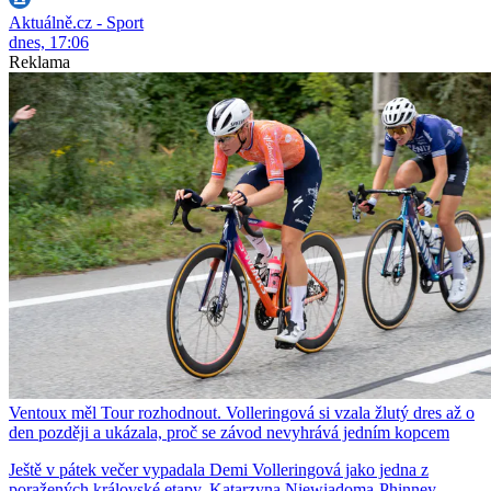
Aktuálně.cz - Sport
dnes, 17:06
Reklama
Ventoux měl Tour rozhodnout. Volleringová si vzala žlutý dres až o
den později a ukázala, proč se závod nevyhrává jedním kopcem
Ještě v pátek večer vypadala Demi Volleringová jako jedna z
poražených královské etapy. Katarzyna Niewiadoma-Phinney