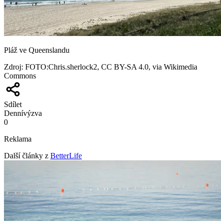
Pláž ve Queenslandu
Zdroj
:
FOTO:Chris.sherlock2, CC BY-SA 4.0, via Wikimedia
Commons
Sdílet
Denní
výzva
0
Reklama
Další články z
BetterLife