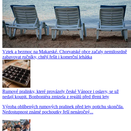
Vztek a bezmoc na Makarské. Chorvatské obce začaly nemilosrdně
zabavovat ručníky, chtějí řešit i komerční lehátka
Rumové pralinky, které provázely české Vánoce i oslavy, se už
nedají koupit. Bonboniéra zmizela z regálů před třemi lety
Výroba oblíbených rumových pralinek před lety potichu skončila.
Nedostupnost známé pochoutky řeší nenáročný...