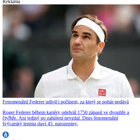
Reklama
Fenomenální Federer udivil i počinem, za který se pohár nedává
Roger Federer během kariéry odehrál 1750 zápasů ve dvouhře a
čtyřhře. Ani jediný po zahájení nevzdal. Dnes fenomenální
švýcarský tenista slaví 45. narozeniny.