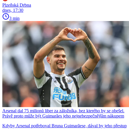
Plzeňská Drbna
dnes, 17:30
3 min
Arsenal dal 75 milionů liber za záložníka, bez kterého by se obešel.
Právě proto může být Guimarães jeho nejnebezpečnějším nákupem
Kdyby Arsenal potřeboval Bruna Guimarãese, dával by jeho přestup