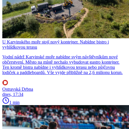
U Karvinského moře stojí nový kontejner. Nabídne bistro i
vyhlídkovou terasu
Vodní nádrž Karvinské moře nabídne svým návštěvníkům nové
občerstvení. Město na místě nechalo vybudovat gastro kontejner.
Ten kromě bistra nabídne i vyhlídkovou terasu nebo půjčovnu
lodiček a paddleboardů. Vše vyjde přibližně na 2,6 milionu korun.
Ostravská Drbna
dnes, 17:34
1 min