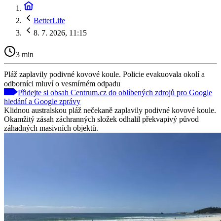
BetterLife
8. 7. 2026, 11:15
3 min
Pláž zaplavily podivné kovové koule. Policie evakuovala okolí a
odborníci mluví o vesmírném odpadu
Přidejte si obsah Centrum.cz do oblíbených zdrojů pro Google
hledání a Google zprávy
Klidnou australskou pláž nečekaně zaplavily podivné kovové koule.
Okamžitý zásah záchranných složek odhalil překvapivý původ
záhadných masivních objektů.