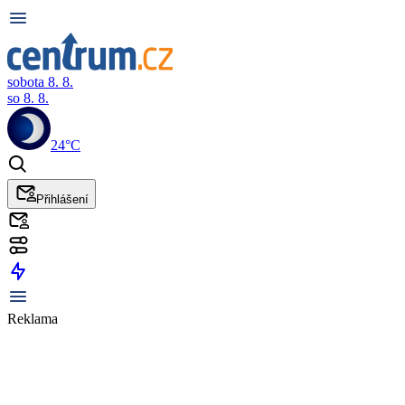
sobota 8. 8.
so 8. 8.
24°C
Přihlášení
Reklama