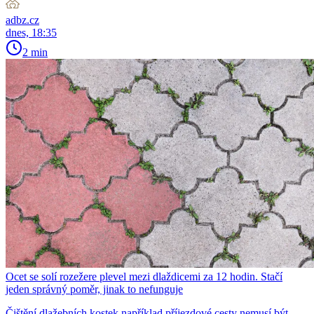
adbz.cz
dnes, 18:35
2 min
Ocet se solí rozežere plevel mezi dlaždicemi za 12 hodin. Stačí
jeden správný poměr, jinak to nefunguje
Čištění dlažebních kostek například příjezdové cesty nemusí být