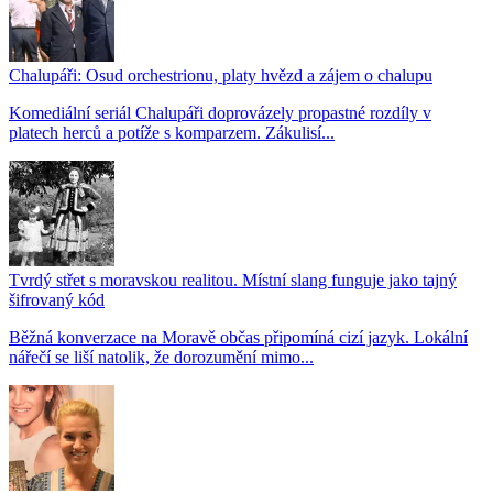
Chalupáři: Osud orchestrionu, platy hvězd a zájem o chalupu
Komediální seriál Chalupáři doprovázely propastné rozdíly v
platech herců a potíže s komparzem. Zákulisí...
Tvrdý střet s moravskou realitou. Místní slang funguje jako tajný
šifrovaný kód
Běžná konverzace na Moravě občas připomíná cizí jazyk. Lokální
nářečí se liší natolik, že dorozumění mimo...