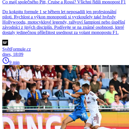
Co mají společného Pitt, Cruise a Rossi? Všichni řídili monopost F1
Do kokpitu formule 1 se během let neposadili jen profesionální
piloti. Rychlost a výkon monopostů si vyzkoušely také hvězdy
Hollywoodu, motocyklové legendy, rallyoví šampioni nebo úspěšní
závodníci z jiných disciplín. Podívejte se na známé osobnosti, které
dostaly jedinečnou příležitost usednout za volant monopostu F1.
SvětFormule.cz
dnes, 18:09
9 min