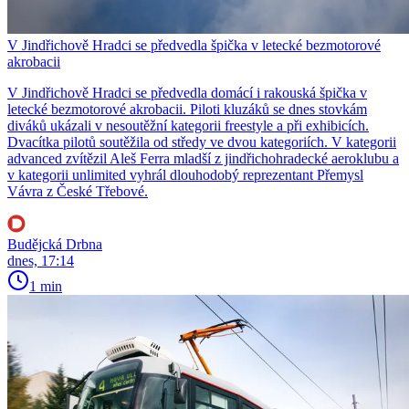
V Jindřichově Hradci se předvedla špička v letecké bezmotorové
akrobacii
V Jindřichově Hradci se předvedla domácí i rakouská špička v
letecké bezmotorové akrobacii. Piloti kluzáků se dnes stovkám
diváků ukázali v nesoutěžní kategorii freestyle a při exhibicích.
Dvacítka pilotů soutěžila od středy ve dvou kategoriích. V kategorii
advanced zvítězil Aleš Ferra mladší z jindřichohradecké aeroklubu a
v kategorii unlimited vyhrál dlouhodobý reprezentant Přemysl
Vávra z České Třebové.
Budějcká Drbna
dnes, 17:14
1 min