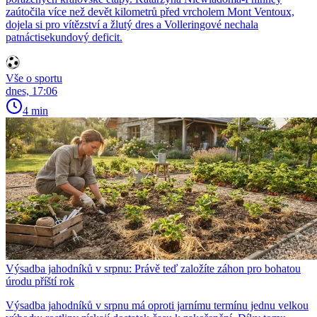
zaútočila více než devět kilometrů před vrcholem Mont Ventoux,
dojela si pro vítězství a žlutý dres a Volleringové nechala
patnáctisekundový deficit.
Vše o sportu
dnes, 17:06
4 min
Výsadba jahodníků v srpnu: Právě teď založíte záhon pro bohatou
úrodu příští rok
Výsadba jahodníků v srpnu má oproti jarnímu termínu jednu velkou