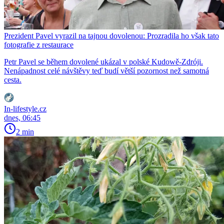
Prezident Pavel vyrazil na tajnou dovolenou: Prozradila ho však tato
fotografie z restaurace
Petr Pavel se během dovolené ukázal v polské Kudowě-Zdróji.
Nenápadnost celé návštěvy teď budí větší pozornost než samotná
cesta.
In-lifestyle.cz
dnes, 06:45
2 min