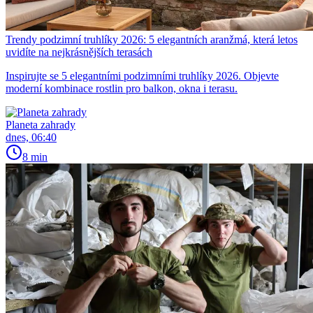
Trendy podzimní truhlíky 2026: 5 elegantních aranžmá, která letos
uvidíte na nejkrásnějších terasách
Inspirujte se 5 elegantními podzimními truhlíky 2026. Objevte
moderní kombinace rostlin pro balkon, okna i terasu.
Planeta zahrady
dnes, 06:40
8 min