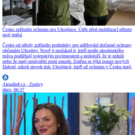
Česko zpřísnilo ochranu pro Ukrajince. Útěk před mobilizací přitom
stojí jmění
Česko od středy zpřísnilo podmínky pro udělování dočasné ochrany
občanům Ukrajiny. Nově ji nezískají ti, kteří podle ukrajinského
práva podléhají vojenským povinnostem a nedoloží, že je splnili
nebo že mají oprávnění zemi opustit. Změna se týká pouze nových
žádostí, nikoli stovek tisíc Ukrajinců, kteří už ochranu v Česku mají.
Aktuálně.cz - Zprávy
dnes, 06:37