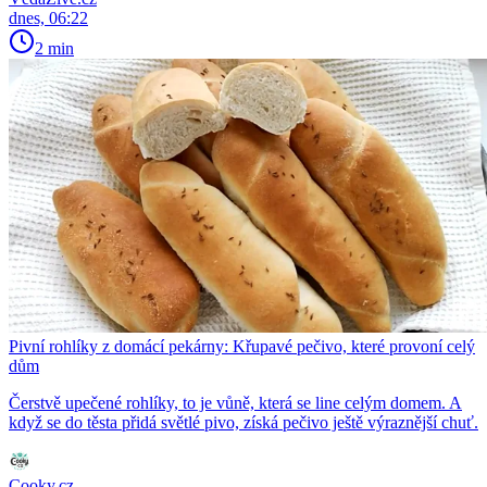
dnes, 06:22
2 min
Pivní rohlíky z domácí pekárny: Křupavé pečivo, které provoní celý
dům
Čerstvě upečené rohlíky, to je vůně, která se line celým domem. A
když se do těsta přidá světlé pivo, získá pečivo ještě výraznější chuť.
Cooky.cz