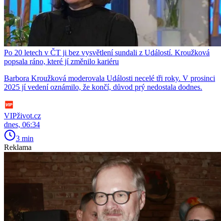
Po 20 letech v ČT ji bez vysvětlení sundali z Událostí. Kroužková
popsala ráno, které jí změnilo kariéru
Barbora Kroužková moderovala Události necelé tři roky. V prosinci
2025 jí vedení oznámilo, že končí, důvod prý nedostala dodnes.
VIPživot.cz
dnes, 06:34
3 min
Reklama