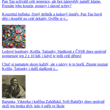
Pan Tau uchvátil celé generace, ale bez nápovědy paměť klame.
Poznáte jeho kouzla, postavy i slavné scény?
Kouzelná buřinka, černý deštník a laskavý úsměv. Pan Tau bavil
děti i dospělé po celé dekády. Ověřte si v...
Ledové bonbony, Kofila, Tatranky. Sladkosti z ČSSR dnes správně
pojmenuje jen 2 z 10 lidí, i když je jedli celé dětství
Chuť si pamatuje skoro každý, ale s názvy je to horší. Zkuste poznat
Kofilu, Tatranky i další sladkosti z...
Barunka, Viktorka i kněžna Zaháňská. Svět Babičky dnes správně
složí jen hrstka těch, kdo ji měli ve škole