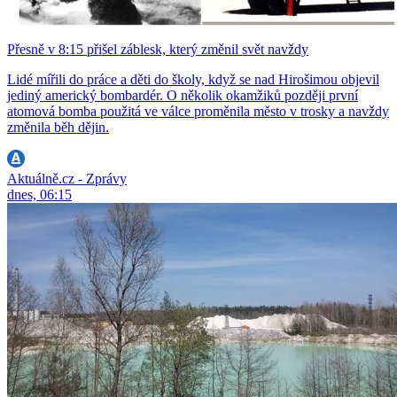
Přesně v 8:15 přišel záblesk, který změnil svět navždy
Lidé mířili do práce a děti do školy, když se nad Hirošimou objevil
jediný americký bombardér. O několik okamžiků později první
atomová bomba použitá ve válce proměnila město v trosky a navždy
změnila běh dějin.
Aktuálně.cz - Zprávy
dnes, 06:15