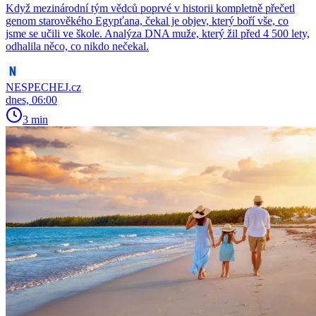
Když mezinárodní tým vědců poprvé v historii kompletně přečetl
genom starověkého Egypťana, čekal je objev, který boří vše, co
jsme se učili ve škole. Analýza DNA muže, který žil před 4 500 lety,
odhalila něco, co nikdo nečekal.
NESPECHEJ.cz
dnes, 06:00
3 min