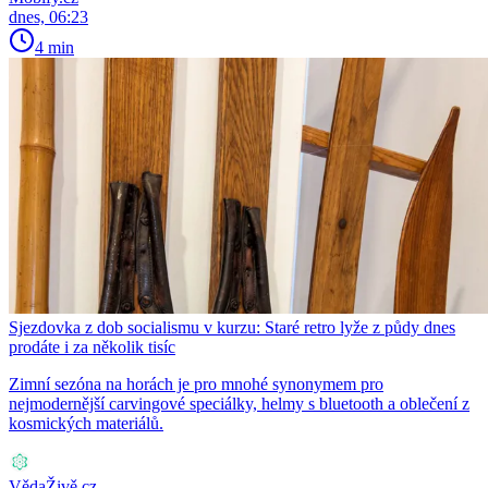
dnes, 06:23
4 min
Sjezdovka z dob socialismu v kurzu: Staré retro lyže z půdy dnes
prodáte i za několik tisíc
Zimní sezóna na horách je pro mnohé synonymem pro
nejmodernější carvingové speciálky, helmy s bluetooth a oblečení z
kosmických materiálů.
VědaŽivě.cz