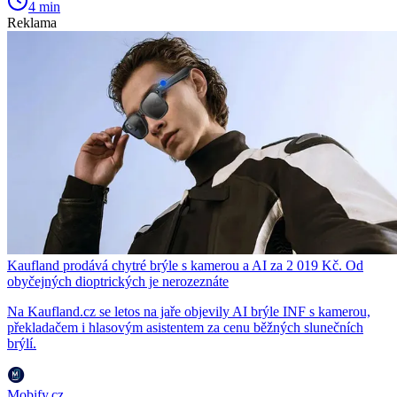
4 min
Reklama
Kaufland prodává chytré brýle s kamerou a AI za 2 019 Kč. Od
obyčejných dioptrických je nerozeznáte
Na Kaufland.cz se letos na jaře objevily AI brýle INF s kamerou,
překladačem i hlasovým asistentem za cenu běžných slunečních
brýlí.
Mobify.cz