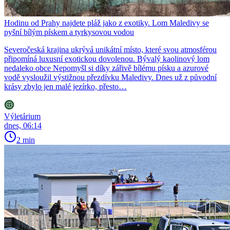
Hodinu od Prahy najdete pláž jako z exotiky. Lom Maledivy se
pyšní bílým pískem a tyrkysovou vodou
Severočeská krajina ukrývá unikátní místo, které svou atmosférou
připomíná luxusní exotickou dovolenou. Bývalý kaolinový lom
nedaleko obce Nepomyšl si díky zářivě bílému písku a azurové
vodě vysloužil výstižnou přezdívku Maledivy. Dnes už z původní
krásy zbylo jen malé jezírko, přesto…
Výletárium
dnes, 06:14
2 min