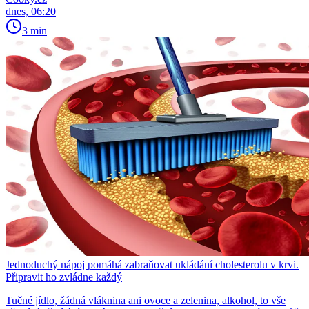
dnes, 06:20
3 min
Jednoduchý nápoj pomáhá zabraňovat ukládání cholesterolu v krvi.
Připravit ho zvládne každý
Tučné jídlo, žádná vláknina ani ovoce a zelenina, alkohol, to vše