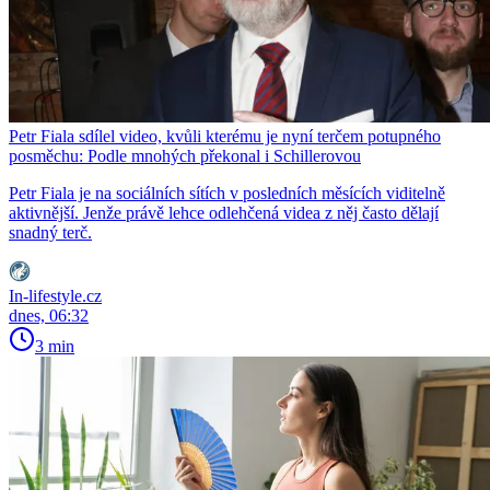
Petr Fiala sdílel video, kvůli kterému je nyní terčem potupného
posměchu: Podle mnohých překonal i Schillerovou
Petr Fiala je na sociálních sítích v posledních měsících viditelně
aktivnější. Jenže právě lehce odlehčená videa z něj často dělají
snadný terč.
In-lifestyle.cz
dnes, 06:32
3 min