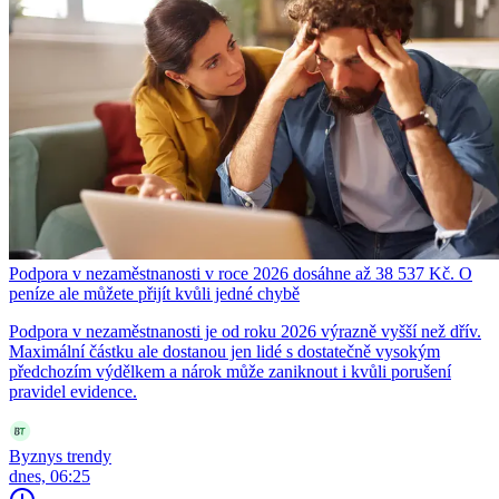
Podpora v nezaměstnanosti v roce 2026 dosáhne až 38 537 Kč. O
peníze ale můžete přijít kvůli jedné chybě
Podpora v nezaměstnanosti je od roku 2026 výrazně vyšší než dřív.
Maximální částku ale dostanou jen lidé s dostatečně vysokým
předchozím výdělkem a nárok může zaniknout i kvůli porušení
pravidel evidence.
Byznys trendy
dnes, 06:25