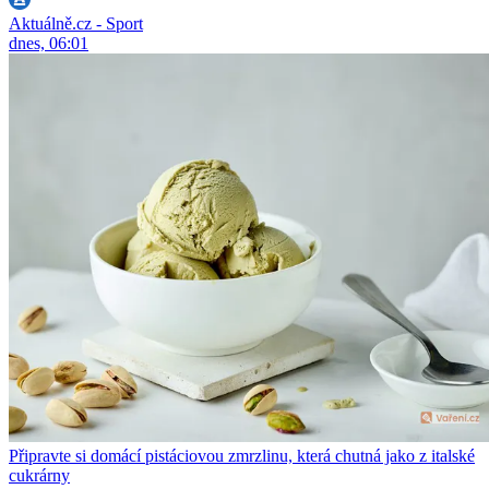
Aktuálně.cz - Sport
dnes, 06:01
Připravte si domácí pistáciovou zmrzlinu, která chutná jako z italské
cukrárny