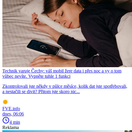
Technik varuje Čechy: váš mobil žere data i přes noc a vy o tom
vůbec nevíte. Vypněte tuhle 1 funkci
Zkontrolovali jste někdy v půlce měsíce, kolik dat jste spotřebovali,
a nestačili se divit? Přitom jste skoro nic...
FVE.info
dnes, 06:06
4 min
Reklama