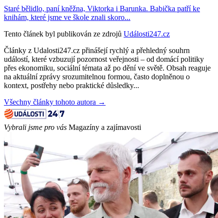
Staré bělidlo, paní kněžna, Viktorka i Barunka. Babička patří ke
knihám, které jsme ve škole znali skoro...
Tento článek byl publikován ze zdrojů
Události247.cz
Články z Udalosti247.cz přinášejí rychlý a přehledný souhrn
událostí, které vzbuzují pozornost veřejnosti – od domácí politiky
přes ekonomiku, sociální témata až po dění ve světě. Obsah reaguje
na aktuální zprávy srozumitelnou formou, často doplněnou o
kontext, postřehy nebo praktické důsledky...
Všechny články tohoto autora →
Vybrali jsme pro vás
Magazíny a zajímavosti