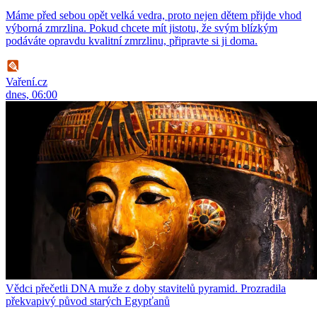
Máme před sebou opět velká vedra, proto nejen dětem přijde vhod
výborná zmrzlina. Pokud chcete mít jistotu, že svým blízkým
podáváte opravdu kvalitní zmrzlinu, připravte si ji doma.
Vaření.cz
dnes, 06:00
Vědci přečetli DNA muže z doby stavitelů pyramid. Prozradila
překvapivý původ starých Egypťanů