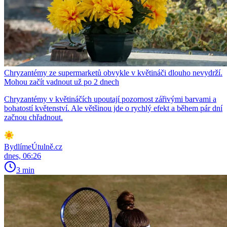
Chryzantémy ze supermarketů obvykle v květináči dlouho nevydrží.
Mohou začít vadnout už po 2 dnech
Chryzantémy v květináčích upoutají pozornost zářivými barvami a
bohatostí květenství. Ale většinou jde o rychlý efekt a během pár dní
začnou chřadnout.
BydlímeÚtulně.cz
dnes, 06:26
3 min