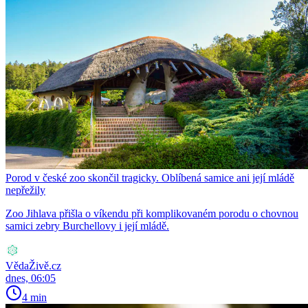
Porod v české zoo skončil tragicky. Oblíbená samice ani její mládě
nepřežily
Zoo Jihlava přišla o víkendu při komplikovaném porodu o chovnou
samici zebry Burchellovy i její mládě.
VědaŽivě.cz
dnes, 06:05
4 min