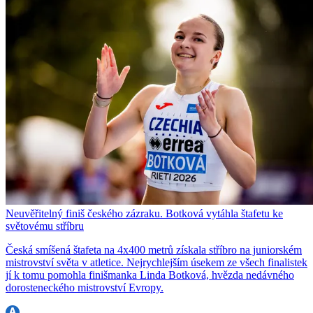
Neuvěřitelný finiš českého zázraku. Botková vytáhla štafetu ke
světovému stříbru
Česká smíšená štafeta na 4x400 metrů získala stříbro na juniorském
mistrovství světa v atletice. Nejrychlejším úsekem ze všech finalistek
jí k tomu pomohla finišmanka Linda Botková, hvězda nedávného
dorosteneckého mistrovství Evropy.