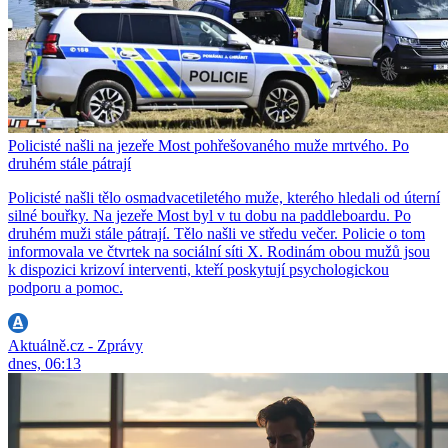
Policisté našli na jezeře Most pohřešovaného muže mrtvého. Po
druhém stále pátrají
Policisté našli tělo osmadvacetiletého muže, kterého hledali od úterní
silné bouřky. Na jezeře Most byl v tu dobu na paddleboardu. Po
druhém muži stále pátrají. Tělo našli ve středu večer. Policie o tom
informovala ve čtvrtek na sociální síti X. Rodinám obou mužů jsou
k dispozici krizoví interventi, kteří poskytují psychologickou
podporu a pomoc.
Aktuálně.cz - Zprávy
dnes, 06:13