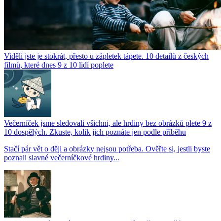
Viděli jste je stokrát, přesto u zápletek tápete. 10 detailů z českých
filmů, které dnes 9 z 10 lidí poplete
Večerníček jsme sledovali všichni, ale hrdiny bez obrázků plete 9 z
10 dospělých. Zkuste, kolik jich poznáte jen podle příběhu
Stačí pár vět o ději a obrázky nejsou potřeba. Ověřte si, jestli byste
poznali slavné večerníčkové hrdiny...