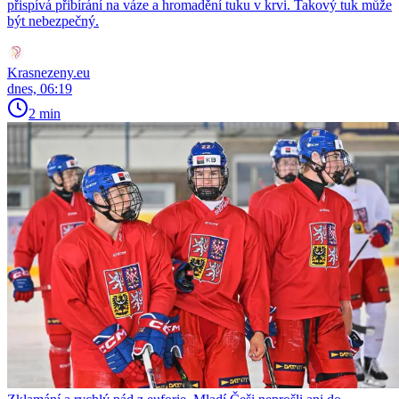
přispívá přibírání na váze a hromadění tuku v krvi. Takový tuk může
být nebezpečný.
Krasnezeny.eu
dnes, 06:19
2 min