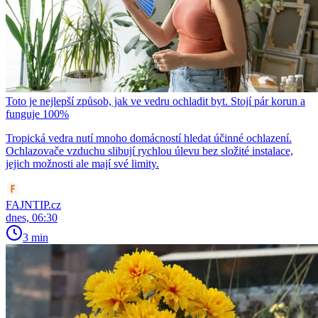
Toto je nejlepší způsob, jak ve vedru ochladit byt. Stojí pár korun a
funguje 100%
Tropická vedra nutí mnoho domácností hledat účinné ochlazení.
Ochlazovače vzduchu slibují rychlou úlevu bez složité instalace,
jejich možnosti ale mají své limity.
FAJNTIP.cz
dnes, 06:30
3 min