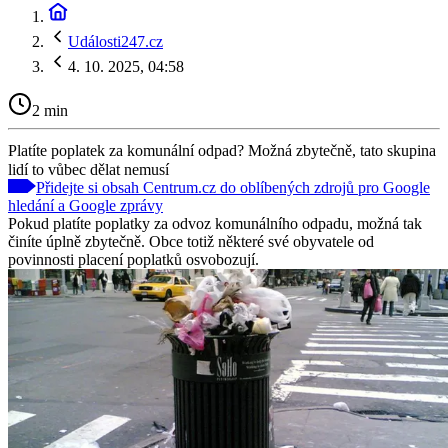
Události247.cz
4. 10. 2025, 04:58
2 min
Platíte poplatek za komunální odpad? Možná zbytečně, tato skupina
lidí to vůbec dělat nemusí
Přidejte si obsah Centrum.cz do oblíbených zdrojů pro Google
hledání a Google zprávy
Pokud platíte poplatky za odvoz komunálního odpadu, možná tak
činíte úplně zbytečně. Obce totiž některé své obyvatele od
povinnosti placení poplatků osvobozují.