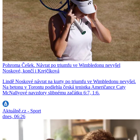
Pohroma Češek. Návrat po triumfu ve Wimbledonu nevyšel
Noskové, končí i Krejčíková
Lindě Noskové návrat na kurty po triumfu ve Wimbledonu nevyšel.
Na betonu v Torontu podlehla česká tenistka Američance Caty
McNallyové navzdory slibnému začátku 6:7, 1:6.
Aktuálně.cz - Sport
dnes, 06:26