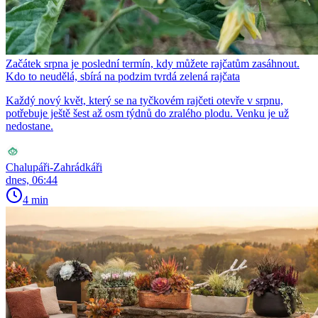
Začátek srpna je poslední termín, kdy můžete rajčatům zasáhnout.
Kdo to neudělá, sbírá na podzim tvrdá zelená rajčata
Každý nový květ, který se na tyčkovém rajčeti otevře v srpnu,
potřebuje ještě šest až osm týdnů do zralého plodu. Venku je už
nedostane.
Chalupáři-Zahrádkáři
dnes, 06:44
4 min