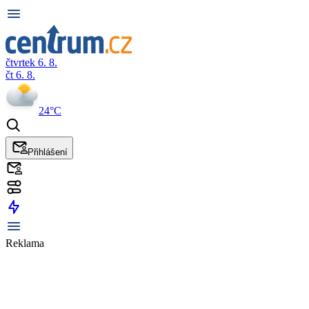
čtvrtek 6. 8.
čt 6. 8.
24°C
Přihlášení
Reklama