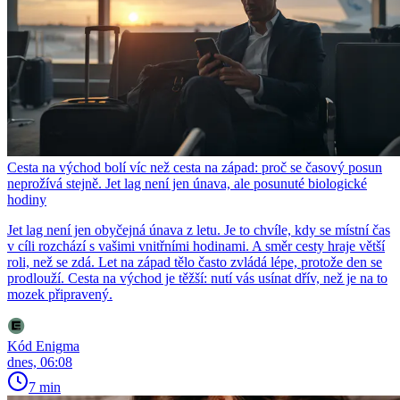
Cesta na východ bolí víc než cesta na západ: proč se časový posun
neprožívá stejně. Jet lag není jen únava, ale posunuté biologické
hodiny
Jet lag není jen obyčejná únava z letu. Je to chvíle, kdy se místní čas
v cíli rozchází s vašimi vnitřními hodinami. A směr cesty hraje větší
roli, než se zdá. Let na západ tělo často zvládá lépe, protože den se
prodlouží. Cesta na východ je těžší: nutí vás usínat dřív, než je na to
mozek připravený.
Kód Enigma
dnes, 06:08
7 min