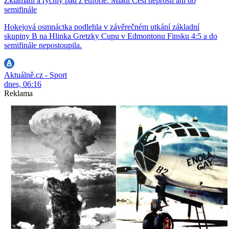
Zklamání a rychlý pád z euforie. Mladí Češi neprošli ani do
semifinále
Hokejová osmnáctka podlehla v závěrečném utkání základní
skupiny B na Hlinka Gretzky Cupu v Edmontonu Finsku 4:5 a do
semifinále nepostoupila.
Aktuálně.cz - Sport
dnes, 06:16
Reklama