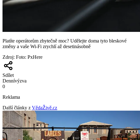
Platíte operátorům zbytečně moc? Udělejte doma tyto bleskové
změny a vaše Wi-Fi zrychlí až desetinásobně
Zdroj
:
Foto: PxHere
Sdílet
Denní
výzva
0
Reklama
Další články z
VědaŽivě.cz