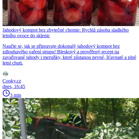
Jahodový kompot bez zbytečné chemie: Rychlá zásoba sladkého
letního ovoce do sklenic
Naučte se, jak se připravuje dokonalý jahodový kompot bez
zdlouhavého vaření sirupu! Bleskový a prověřený recept na
zavařované jahody i meruňky, které zůstanou pevné, šťavnaté a plné
letní chuti.
Cooky.cz
dnes, 16:45
3 min