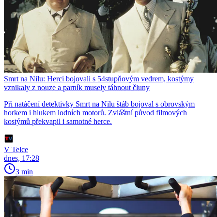
Smrt na Nilu: Herci bojovali s 54stupňovým vedrem, kostýmy
vznikaly z nouze a parník musely táhnout čluny
Při natáčení detektivky Smrt na Nilu štáb bojoval s obrovským
horkem i hlukem lodních motorů. Zvláštní původ filmových
kostýmů překvapil i samotné herce.
V Telce
dnes, 17:28
3 min