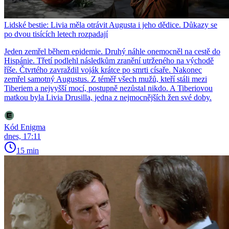
Lidské bestie: Livia měla otrávit Augusta i jeho dědice. Důkazy se
po dvou tisících letech rozpadají
Jeden zemřel během epidemie. Druhý náhle onemocněl na cestě do
Hispánie. Třetí podlehl následkům zranění utrženého na východě
říše. Čtvrtého zavraždil voják krátce po smrti císaře. Nakonec
zemřel samotný Augustus. Z téměř všech mužů, kteří stáli mezi
Tiberiem a nejvyšší mocí, postupně nezůstal nikdo. A Tiberiovou
matkou byla Livia Drusilla, jedna z nejmocnějších žen své doby.
Kód Enigma
dnes, 17:11
15 min