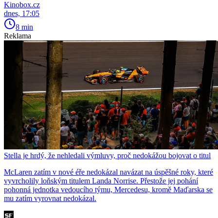
Kinobox.cz
dnes, 17:05
8 min
Reklama
Stella je hrdý, že nehledali výmluvy, proč nedokážou bojovat o titul
McLaren zatím v nové éře nedokázal navázat na úspěšné roky, které
vyvrcholily loňským titulem Landa Norrise. Přestože jej pohání
pohonná jednotka vedoucího týmu, Mercedesu, kromě Maďarska se
mu zatím vyrovnat nedokázal.