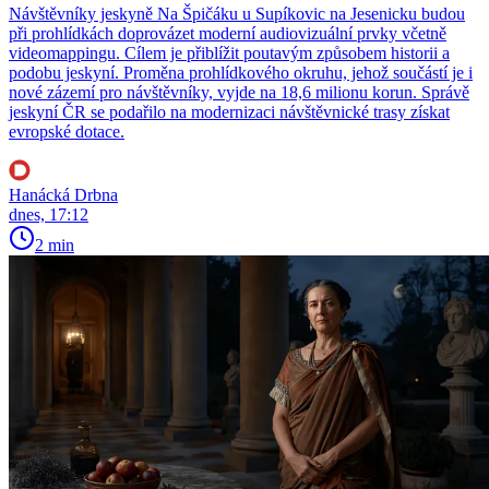
Návštěvníky jeskyně Na Špičáku u Supíkovic na Jesenicku budou
při prohlídkách doprovázet moderní audiovizuální prvky včetně
videomappingu. Cílem je přiblížit poutavým způsobem historii a
podobu jeskyní. Proměna prohlídkového okruhu, jehož součástí je i
nové zázemí pro návštěvníky, vyjde na 18,6 milionu korun. Správě
jeskyní ČR se podařilo na modernizaci návštěvnické trasy získat
evropské dotace.
Hanácká Drbna
dnes, 17:12
2 min