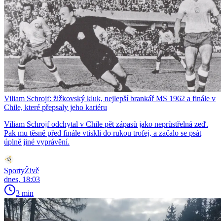
Viliam Schrojf: žižkovský kluk, nejlepší brankář MS 1962 a finále v
Chile, které přepsaly jeho kariéru
Viliam Schrojf odchytal v Chile pět zápasů jako neprůstřelná zeď.
Pak mu těsně před finále vtiskli do rukou trofej, a začalo se psát
úplně jiné vyprávění.
SportyŽivě
dnes, 18:03
3 min