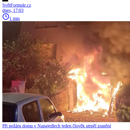
SvětFormule.cz
dnes, 17:03
1 min
Při požáru domu v Napajedlech jeden člověk utrpěl zranění