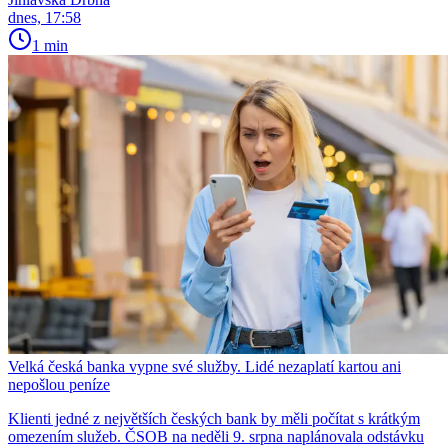
dnes, 17:58
1 min
Velká česká banka vypne své služby. Lidé nezaplatí kartou ani
nepošlou peníze
Klienti jedné z největších českých bank by měli počítat s krátkým
omezením služeb. ČSOB na neděli 9. srpna naplánovala odstávku