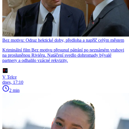
Bez motivu: Odraz hektické doby, předloha a napříč celým městem
Kriminální film Bez motivu přesunul pátrání po neznámém vrahovi
na prosluněnou Riviéru. Natáčení svedlo dohromady bývalé
partnery a odhalilo vzácné rekvizity.
V Telce
dnes, 17:10
2 min