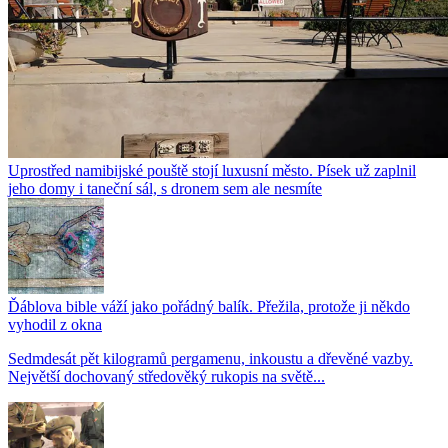
Uprostřed namibijské pouště stojí luxusní město. Písek už zaplnil
jeho domy i taneční sál, s dronem sem ale nesmíte
Ďáblova bible váží jako pořádný balík. Přežila, protože ji někdo
vyhodil z okna
Sedmdesát pět kilogramů pergamenu, inkoustu a dřevěné vazby.
Největší dochovaný středověký rukopis na světě...