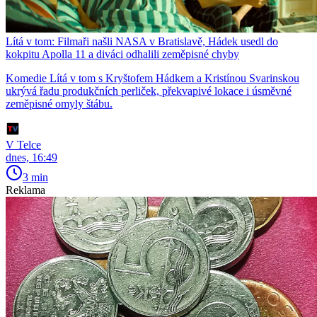
Lítá v tom: Filmaři našli NASA v Bratislavě, Hádek usedl do
kokpitu Apolla 11 a diváci odhalili zeměpisné chyby
Komedie Lítá v tom s Kryštofem Hádkem a Kristínou Svarinskou
ukrývá řadu produkčních perliček, překvapivé lokace i úsměvné
zeměpisné omyly štábu.
V Telce
dnes, 16:49
3 min
Reklama