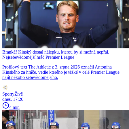
Brankář Kinský dostal nálepku, kterou by si možná nepřál.
Nejsebevědomější hráč Premier League
Profilový text The Athletic z 3. srpna 2026 označil Antonína
Kinského za hráče, vedle kterého je těžké v celé Premier League
najít někoho sebevědomějšího.
SportyŽivě
dnes, 17:26
4 min