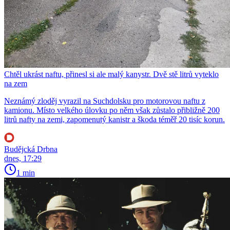
Chtěl ukrást naftu, přinesl si ale malý kanystr. Dvě stě litrů vyteklo
na zem
Neznámý zloděj vyrazil na Suchdolsku pro motorovou naftu z
kamionu. Místo velkého úlovku po něm však zůstalo přibližně 200
litrů nafty na zemi, zapomenutý kanistr a škoda téměř 20 tisíc korun.
Budějcká Drbna
dnes, 17:29
1 min