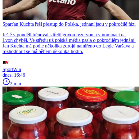
Sparťan Kuchta řeší přestup do Polska, jednání jsou v pokročilé fázi
Ještě v pondělí trénoval s třetiligovou rezervou a v nominaci na
Lyon chyběl. Ve středu už polská média psala o pokročilém jednání.
Jan Kuchta má podle několika zdrojů namířeno do Legie Varšava a
rozhodnout se má během několika hodin.
SportWin
dnes, 16:46
2 min