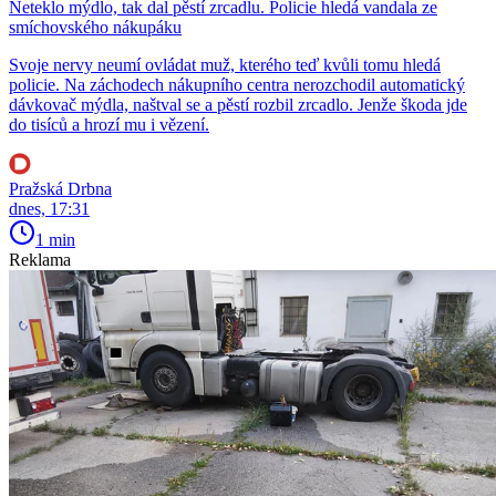
Neteklo mýdlo, tak dal pěstí zrcadlu. Policie hledá vandala ze
smíchovského nákupáku
Svoje nervy neumí ovládat muž, kterého teď kvůli tomu hledá
policie. Na záchodech nákupního centra nerozchodil automatický
dávkovač mýdla, naštval se a pěstí rozbil zrcadlo. Jenže škoda jde
do tisíců a hrozí mu i vězení.
Pražská Drbna
dnes, 17:31
1 min
Reklama