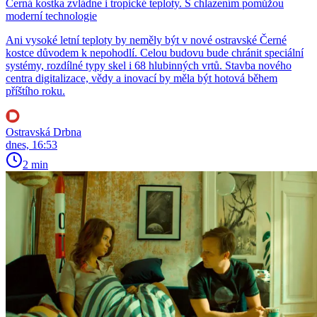
Černá kostka zvládne i tropické teploty. S chlazením pomůžou
moderní technologie
Ani vysoké letní teploty by neměly být v nové ostravské Černé
kostce důvodem k nepohodlí. Celou budovu bude chránit speciální
systémy, rozdílné typy skel i 68 hlubinných vrtů. Stavba nového
centra digitalizace, vědy a inovací by měla být hotová během
příštího roku.
Ostravská Drbna
dnes, 16:53
2 min