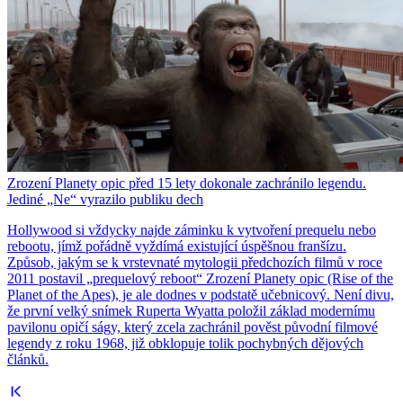
Zrození Planety opic před 15 lety dokonale zachránilo legendu.
Jediné „Ne“ vyrazilo publiku dech
Hollywood si vždycky najde záminku k vytvoření prequelu nebo
rebootu, jímž pořádně vyždímá existující úspěšnou franšízu.
Způsob, jakým se k vrstevnaté mytologii předchozích filmů v roce
2011 postavil „prequelový reboot“ Zrození Planety opic (Rise of the
Planet of the Apes), je ale dodnes v podstatě učebnicový. Není divu,
že první velký snímek Ruperta Wyatta položil základ modernímu
pavilonu opičí ságy, který zcela zachránil pověst původní filmové
legendy z roku 1968, již obklopuje tolik pochybných dějových
článků.