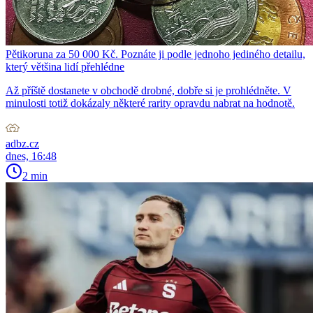
Pětikoruna za 50 000 Kč. Poznáte ji podle jednoho jediného detailu,
který většina lidí přehlédne
Až příště dostanete v obchodě drobné, dobře si je prohlédněte. V
minulosti totiž dokázaly některé rarity opravdu nabrat na hodnotě.
adbz.cz
dnes, 16:48
2 min