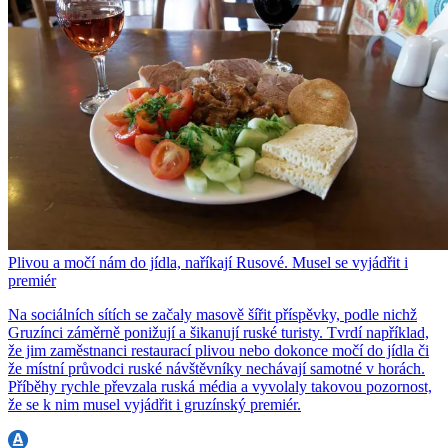
Plivou a močí nám do jídla, naříkají Rusové. Musel se vyjádřit i
premiér
Na sociálních sítích se začaly masově šířit příspěvky, podle nichž
Gruzínci záměrně ponižují a šikanují ruské turisty. Tvrdí například,
že jim zaměstnanci restaurací plivou nebo dokonce močí do jídla či
že místní průvodci ruské návštěvníky nechávají samotné v horách.
Příběhy rychle převzala ruská média a vyvolaly takovou pozornost,
že se k nim musel vyjádřit i gruzínský premiér.