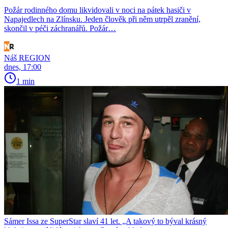
Požár rodinného domu likvidovali v noci na pátek hasiči v
Napajedlech na Zlínsku. Jeden člověk při něm utrpěl zranění,
skončil v péči záchranářů. Požár…
Náš REGION
dnes, 17:00
1 min
Sámer Issa ze SuperStar slaví 41 let. „A takový to býval krásný