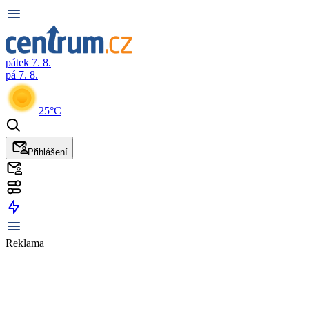
pátek 7. 8.
pá 7. 8.
25°C
Přihlášení
Reklama