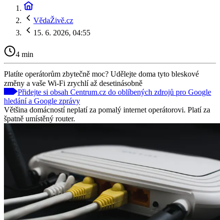
VědaŽivě.cz
15. 6. 2026, 04:55
4 min
Platíte operátorům zbytečně moc? Udělejte doma tyto bleskové
změny a vaše Wi-Fi zrychlí až desetinásobně
Přidejte si obsah Centrum.cz do oblíbených zdrojů pro Google
hledání a Google zprávy
Většina domácností neplatí za pomalý internet operátorovi. Platí za
špatně umístěný router.