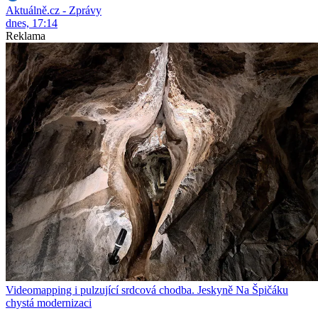
Aktuálně.cz - Zprávy
dnes, 17:14
Reklama
Videomapping i pulzující srdcová chodba. Jeskyně Na Špičáku
chystá modernizaci