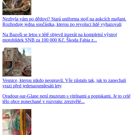
Nezbyla vám po dědovi? Stará uniforma stojí na aukcích majlant.
Rozhoduje jedna součástka, kterou po revoluci lidé vyhazovali
Na Bazoši se letos v létě objevil inzerát na kompletní výstroj
motohlídek SNB za 100 000 Kč. Škoda Fabia z...
Vesnice, kterou nikdo neopravil. Vše zůstalo tak, jak to zanechali
vrazi před jedenaosmdesáti lety
Oradour-sur-Glane není muzeum s vitrínami a popiskami. Je to celé
tělo obce ponechané v rozvratu: zrezivělé...