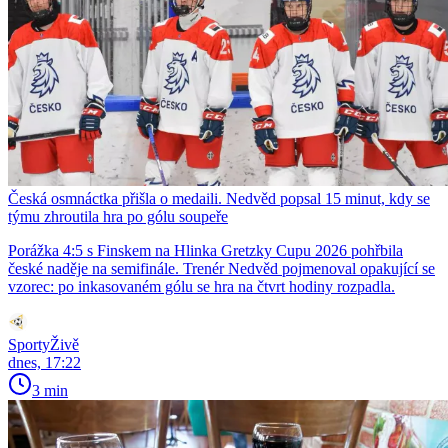
Česká osmnáctka přišla o medaili. Nedvěd popsal 15 minut, kdy se
týmu zhroutila hra po gólu soupeře
Porážka 4:5 s Finskem na Hlinka Gretzky Cupu 2026 pohřbila
české naděje na semifinále. Trenér Nedvěd pojmenoval opakující se
vzorec: po inkasovaném gólu se hra na čtvrt hodiny rozpadla.
SportyŽivě
dnes, 17:22
3 min