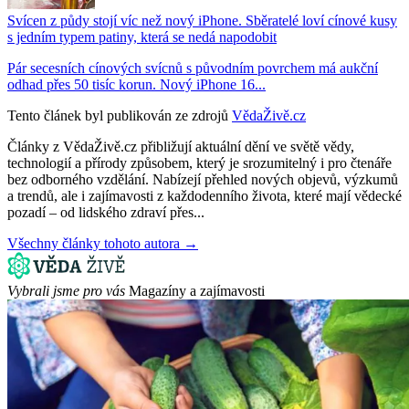
Svícen z půdy stojí víc než nový iPhone. Sběratelé loví cínové kusy
s jedním typem patiny, která se nedá napodobit
Pár secesních cínových svícnů s původním povrchem má aukční
odhad přes 50 tisíc korun. Nový iPhone 16...
Tento článek byl publikován ze zdrojů
VědaŽivě.cz
Články z VědaŽivě.cz přibližují aktuální dění ve světě vědy,
technologií a přírody způsobem, který je srozumitelný i pro čtenáře
bez odborného vzdělání. Nabízejí přehled nových objevů, výzkumů
a trendů, ale i zajímavosti z každodenního života, které mají vědecké
pozadí – od lidského zdraví přes...
Všechny články tohoto autora →
Vybrali jsme pro vás
Magazíny a zajímavosti