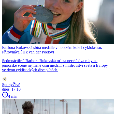
Barbora Bukovská sbírá medaile v horském kole i cyklokrosu.
Přirovnávají ji k van der Poelovi
Sedmnáctiletá Barbora Bukovská má za necelé dva roky na
juniorské scéně nejméně osm medailí z mistrovství světa a Evropy
ve dvou cyklistických disciplínách.
SportyŽivě
dnes, 17:10
4 min