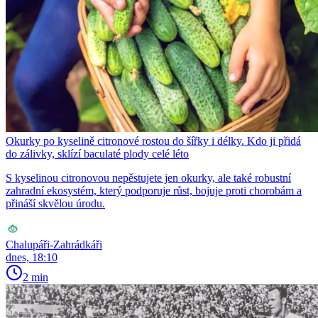
Okurky po kyselině citronové rostou do šířky i délky. Kdo ji přidá
do zálivky, sklízí baculaté plody celé léto
S kyselinou citronovou nepěstujete jen okurky, ale také robustní
zahradní ekosystém, který podporuje růst, bojuje proti chorobám a
přináší skvělou úrodu.
Chalupáři-Zahrádkáři
dnes, 18:10
2 min