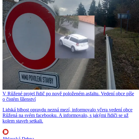
V Růžené projel řidič po nově položeném asfaltu. Vedení obce píše
o čistém šílenství
Lidská blbost opravdu nezná mezí, informovalo včera vedení obce
Růžená na svém facebooku. A informovalo, s jakými řidiči se už
kolem staveb setkali.
Jihlavská Drbna