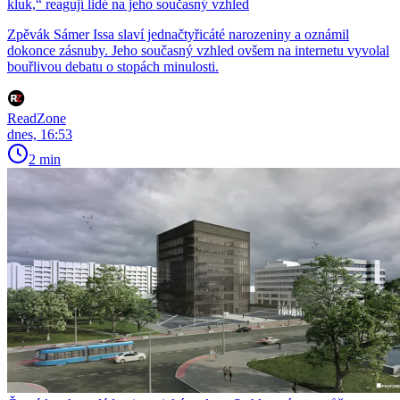
kluk,“ reagují lidé na jeho současný vzhled
Zpěvák Sámer Issa slaví jednačtyřicáté narozeniny a oznámil
dokonce zásnuby. Jeho současný vzhled ovšem na internetu vyvolal
bouřlivou debatu o stopách minulosti.
ReadZone
dnes, 16:53
2 min