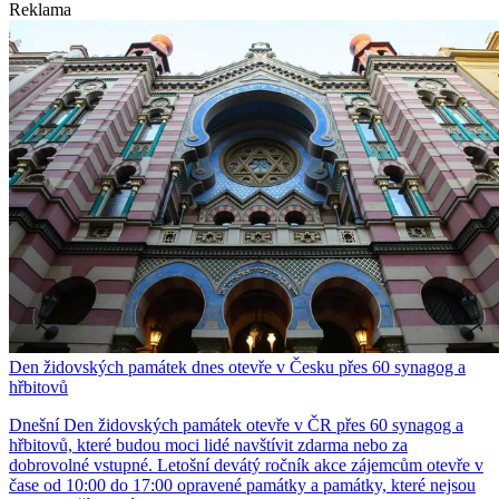
Reklama
Den židovských památek dnes otevře v Česku přes 60 synagog a
hřbitovů
Dnešní Den židovských památek otevře v ČR přes 60 synagog a
hřbitovů, které budou moci lidé navštívit zdarma nebo za
dobrovolné vstupné. Letošní devátý ročník akce zájemcům otevře v
čase od 10:00 do 17:00 opravené památky a památky, které nejsou