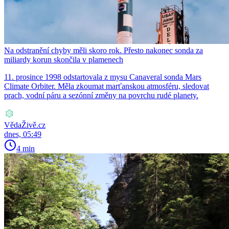
Na odstranění chyby měli skoro rok. Přesto nakonec sonda za
miliardy korun skončila v plamenech
11. prosince 1998 odstartovala z mysu Canaveral sonda Mars
Climate Orbiter. Měla zkoumat marťanskou atmosféru, sledovat
prach, vodní páru a sezónní změny na povrchu rudé planety.
VědaŽivě.cz
dnes, 05:49
4 min