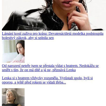
Lámání kostí zaživa pro krásu: Devatenáctiletá modelka podstoupila
bolestivý zákrok, aby si splnila sen
Od narození neteře jsem se přestala vídat s bratrem. Nedokážu se
smířit s tím, že on má dítě a já ne, přiznává Lenka
Lenka si s bratrem vždycky rozuměla. Vyrůstali spolu, byli si
oporou, a ještě před rokem se vídali třeba...