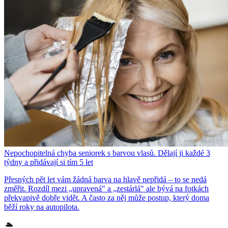
Nepochopitelná chyba seniorek s barvou vlasů. Dělají ji každé 3
týdny a přidávají si tím 5 let
Přesných pět let vám žádná barva na hlavě nepřidá – to se nedá
změřit. Rozdíl mezi „upravená" a „zestárlá" ale bývá na fotkách
překvapivě dobře vidět. A často za něj může postup, který doma
běží roky na autopilota.