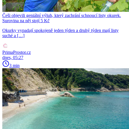
Češi objevili geniální výluh, který zachrání schnoucí listy okurek.
Surovina na něj stojí 5 Kč
Okurky vypadají spokojeně jeden týden a druhý týden mají listy
suché a […]
PrimaProstor.cz
dnes, 05:27
3 min