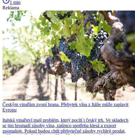
1 min
Reklama
Českým vinařům zvoní hrana. Přebytek vína z Itálie může zaplavit
Evropu
Italská vinařství mají problém, který pocítí i český trh. Ve skladech
se jim hromadí zásoby vína, zatímco spotřeba klesá a export
zpomaluje. Pokud budou chtít přebytečné zásoby rychleji prodat,