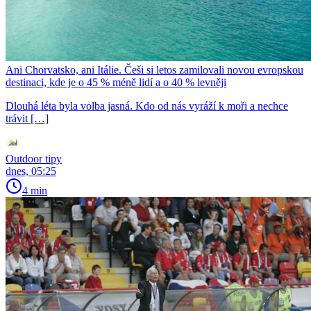
Ani Chorvatsko, ani Itálie. Češi si letos zamilovali novou evropskou
destinaci, kde je o 45 % méně lidí a o 40 % levněji
Dlouhá léta byla volba jasná. Kdo od nás vyráží k moři a nechce
trávit […]
Outdoor tipy
dnes, 05:25
4 min