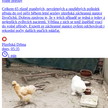
volné přírody
Celkem 65 různě zraněných, nevzletných a opuštěných poštolek
přijala do své péče během letní sezóny plzeňská záchranná stanice
živočichů. Dobrou zprávou je, že v jejich případě se jedná o jedny z
nejlepších zvířecích pacientů. Většina z nich se totiž úspěšně vrací
do volné přírody. Experti ze záchranné stanice ovšem odchovávali i
rekordní počty dalších ptačích mláďat.
Plzeňská Drbna
dnes, 05:35
1 min