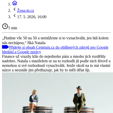
Žena-in.cz
17. 5. 2026, 16:00
5 min
„Platíme vše 50 na 50 a nemůžeme si to vynachválit, jen lidi kolem
nás nechápou,“ říká Nataša
Přidejte si obsah Centrum.cz do oblíbených zdrojů pro Google
hledání a Google zprávy
Finance už vrazily klín do nejednoho páru a mnoho jich rozdělily
nadobro. Nataša s manželem se na to rozhodli jít podle nich férově a
nemohou si své rozhodnutí vynachválit. Jenže okolí na to má vlastní
názor a neustále jim předhazuje, jak by to měli dělat líp.