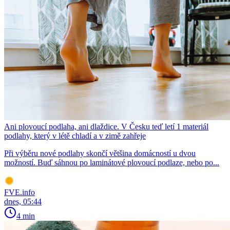
Ani plovoucí podlaha, ani dlaždice. V Česku teď letí 1 materiál
podlahy, který v létě chladí a v zimě zahřeje
Při výběru nové podlahy skončí většina domácností u dvou
možností. Buď sáhnou po laminátové plovoucí podlaze, nebo po...
FVE.info
dnes, 05:44
4 min