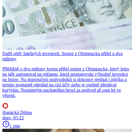
Další oběť falešných investorů. Senior z Olomoucka přišel o dva
miliony
Přibližně o dva miliony korun přišel senior z Olomoucka, který letos
na jaře zareagoval na reklamu, která propagovala výhodné investice
na burze. Na doporučení podvodníků si dokonce sjednal i půjčku a
peníze postupně odesílal na cizí účty nebo je osobně předával
kurýrům. Neznámým pachatelům hrozí za podvod až osm let ve
vězení.
Hanácká Drbna
dnes, 05:22
1 min