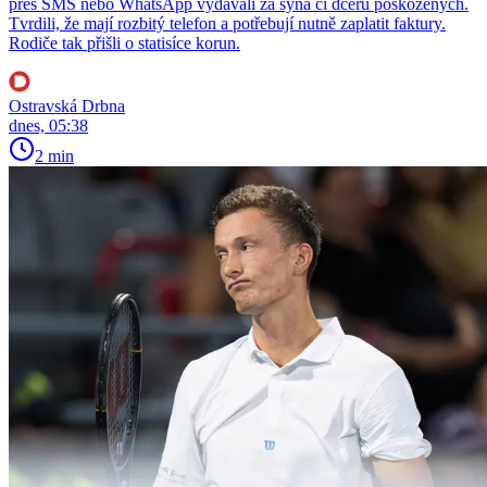
přes SMS nebo WhatsApp vydávali za syna či dceru poškozených.
Tvrdili, že mají rozbitý telefon a potřebují nutně zaplatit faktury.
Rodiče tak přišli o statisíce korun.
Ostravská Drbna
dnes, 05:38
2 min