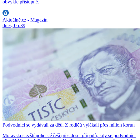
obvykle přístupné.
Aktuálně.cz - Magazín
dnes, 05:39
Podvodníci se vydávali za děti. Z rodičů vylákali přes milion korun
Moravskoslezští policisté řeší přes deset případů, kdy se podvodníci