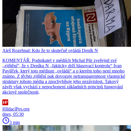
Aleš Rozehnal: Kdo že to skutečně ovládá Deník N
KOMENTÁŘ. Podnikatel v médiích Michal Půr zveřejnil své
„zjištění“, že v Deníku N „fakticky drží hlasovací kontrolu“ Ivan
Pavlíček, který toto médium „ovládá“ a o kterém toho není mnoho
známo. Z těchto zjištění pak dovozuje netransparentnost vlastnické
struktury tohoto média a zpochybňuje jeho nezávislost. Takový
závěr však vychází z nepochopení základních principů fungování
akciové společnosti,
HlídacíPes.org
dnes, 05:30
3 min