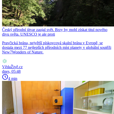
Český přírodní útvar zaujal svět. Brzy by mohl získat titul nového
divu světa. UNESCO je ale proti
Pravčická brána, největší pískovcová skalní brána v Evropě, se
dostala mezi 77 nejlepších přírodních míst planety v globální soutěži
New7Wonders of Nature.
VědaŽivě.cz
dnes, 05:48
4 min