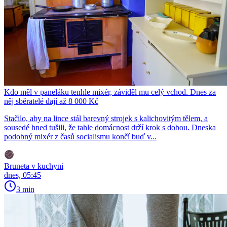
Kdo měl v paneláku tenhle mixér, záviděl mu celý vchod. Dnes za
něj sběratelé dají až 8 000 Kč
Stačilo, aby na lince stál barevný strojek s kalichovitým tělem, a
sousedé hned tušili, že tahle domácnost drží krok s dobou. Dneska
podobný mixér z časů socialismu končí buď v...
Bruneta v kuchyni
dnes, 05:45
3 min