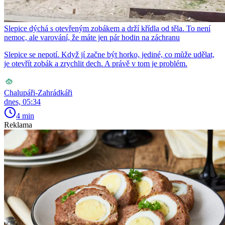
Slepice dýchá s otevřeným zobákem a drží křídla od těla. To není
nemoc, ale varování, že máte jen pár hodin na záchranu
Slepice se nepotí. Když jí začne být horko, jediné, co může udělat,
je otevřít zobák a zrychlit dech. A právě v tom je problém.
Chalupáři-Zahrádkáři
dnes, 05:34
4 min
Reklama