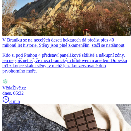
V Braníku se na necelých deseti hektarech dá přečíst přes 40
milionů let historie. Stěny jsou plné zkamenělin, stačí se natáhnout
Kdo si pod Prahou 4 představí panelákové sídliště a nákupní zóny,
ten nejspíš netuší, že mezi branickým hřbitovem a areálem Dobeška
trčí z kopce skalní stěny, v nichž je zakonzervované dno
prvohorního moře.
VědaŽivě.cz
dnes, 05:32
3 min