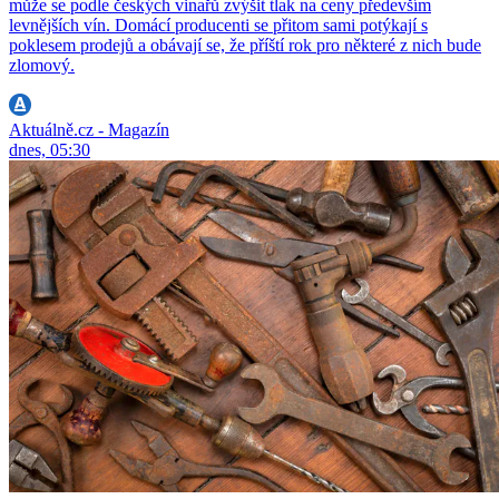
může se podle českých vinařů zvýšit tlak na ceny především
levnějších vín. Domácí producenti se přitom sami potýkají s
poklesem prodejů a obávají se, že příští rok pro některé z nich bude
zlomový.
Aktuálně.cz - Magazín
dnes, 05:30