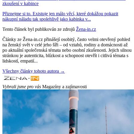
zkoušení v kabince
Přiznejme si to. Existuje jen málo věcí, které dokážou pokazit
nákupní náladu tak spolehlivě jako kabinka v...
Tento článek byl publikován ze zdrojů
Žena-in.cz
Články ze Žena-in.cz přinášejí osobitý, často velmi otevřený pohled
na ženský svět v celé jeho šíři – od vztahů, rodiny a domácnosti až
po aktuální společenská témata nebo osobní zkušenosti. Jejich silnou
stránkou je autenticita, blízkost a schopnost otevřít i citlivá témata s
lidskostí, empatií...
Všechny články tohoto autora →
Vybrali jsme pro vás
Magazíny a zajímavosti