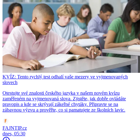
KVÍZ: Tento rychlý test odhalí vaše mezery ve vyjmenovaných
slovech
Otestujte své znalosti českého jazyka v našem novém kvízu
zaměřeném na vyjmenovaná slova. Zjistěte, jak dobře ovládáte
pravopis a kde se skrývají zákeřné chytáky. Připravte se na
zábavnou výzvu a prověřte, co si pamatujete ze školních lavic.
FAJNTIP.cz
dnes, 05:30