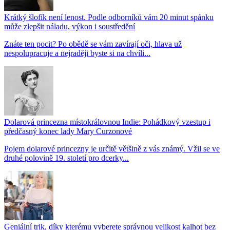
Krátký šlofík není lenost. Podle odborníků vám 20 minut spánku
může zlepšit náladu, výkon i soustředění
Znáte ten pocit? Po obědě se vám zavírají oči, hlava už
nespolupracuje a nejraději byste si na chvíli...
Dolarová princezna místokrálovnou Indie: Pohádkový vzestup i
předčasný konec lady Mary Curzonové
Pojem dolarové princezny je určitě většině z vás známý. Vžil se ve
druhé polovině 19. století pro dcerky...
Geniální trik, díky kterému vyberete správnou velikost kalhot bez