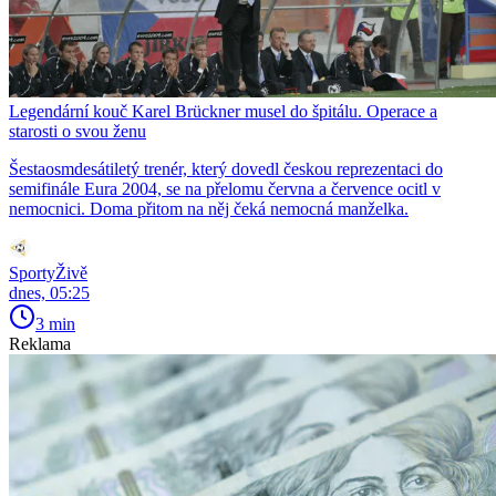
Legendární kouč Karel Brückner musel do špitálu. Operace a
starosti o svou ženu
Šestaosmdesátiletý trenér, který dovedl českou reprezentaci do
semifinále Eura 2004, se na přelomu června a července ocitl v
nemocnici. Doma přitom na něj čeká nemocná manželka.
SportyŽivě
dnes, 05:25
3 min
Reklama