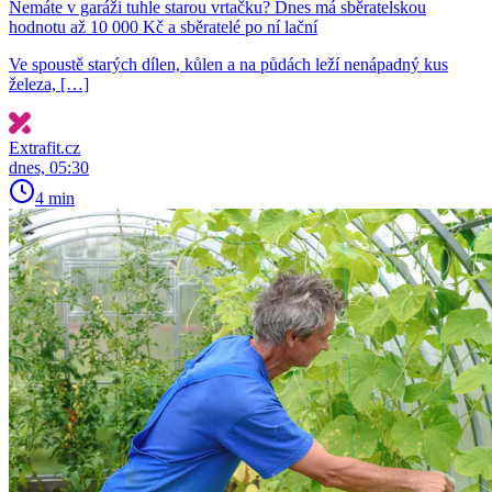
Nemáte v garáži tuhle starou vrtačku? Dnes má sběratelskou
hodnotu až 10 000 Kč a sběratelé po ní lační
Ve spoustě starých dílen, kůlen a na půdách leží nenápadný kus
železa, […]
Extrafit.cz
dnes, 05:30
4 min