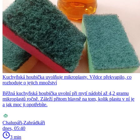
Kuchyňská houbička uvolňuje mikroplasty. Vědce překvapilo, co
rozhoduje o jejich množství
Běžná kuchyňská houbička uvolní při mytí nádobí až 4,2 gramu
mikroplastů ročně. Záleží přitom hlavně na tom, kolik plastu v ní je
a jak moc ji opotřebíte.
Chalupáři-Zahrádkáři
dnes, 05:40
3 min