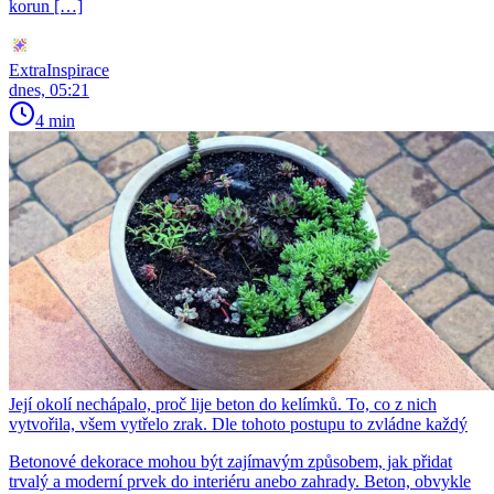
korun […]
ExtraInspirace
dnes, 05:21
4 min
Její okolí nechápalo, proč lije beton do kelímků. To, co z nich
vytvořila, všem vytřelo zrak. Dle tohoto postupu to zvládne každý
Betonové dekorace mohou být zajímavým způsobem, jak přidat
trvalý a moderní prvek do interiéru anebo zahrady. Beton, obvykle