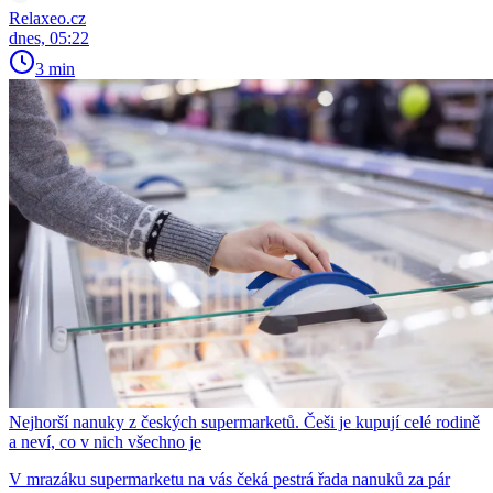
Relaxeo.cz
dnes, 05:22
3 min
Nejhorší nanuky z českých supermarketů. Češi je kupují celé rodině
a neví, co v nich všechno je
V mrazáku supermarketu na vás čeká pestrá řada nanuků za pár