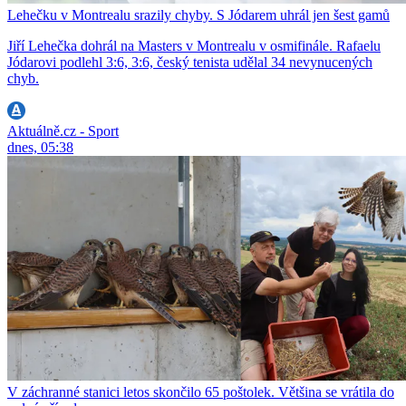
Lehečku v Montrealu srazily chyby. S Jódarem uhrál jen šest gamů
Jiří Lehečka dohrál na Masters v Montrealu v osmifinále. Rafaelu
Jódarovi podlehl 3:6, 3:6, český tenista udělal 34 nevynucených
chyb.
Aktuálně.cz - Sport
dnes, 05:38
V záchranné stanici letos skončilo 65 poštolek. Většina se vrátila do