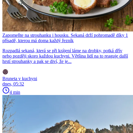
Zapomeňte na strouhanku i housku. Sekaná drží pohromadě díky 1
přísadě, kterou má doma každý řezník
Rozpadlá sekaná, která se při krájení láme na drobky, potká dřív
nebo později skoro každou kuchyni. Většina lidí na to reaguje další
hrstí strouhanky a pak se diví, že je...
Bruneta v kuchyni
dnes, 05:32
4 min