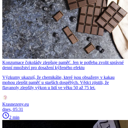
Konzumace čokolády zlepšuje paměť. Jen je potřeba zvolit správné
denní množství pro dosažení kýženého efektu
Výzkumy ukazují, že chemikálie, které jsou obsaženy v kakau
mohou zlepšit paměť u starších dospělých. Vědci zjistili, že
flavanoly zlepšily výkon u lidí ve věku 50 až 75 let.
Krasnezeny.eu
dnes, 05:31
2 min