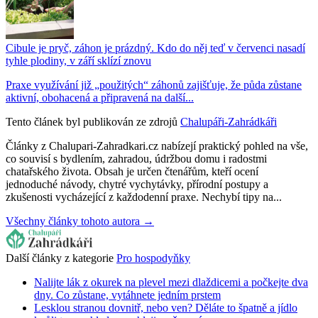
Cibule je pryč, záhon je prázdný. Kdo do něj teď v červenci nasadí
tyhle plodiny, v září sklízí znovu
Praxe využívání již „použitých“ záhonů zajišťuje, že půda zůstane
aktivní, obohacená a připravená na další...
Tento článek byl publikován ze zdrojů
Chalupáři-Zahrádkáři
Články z Chalupari-Zahradkari.cz nabízejí praktický pohled na vše,
co souvisí s bydlením, zahradou, údržbou domu i radostmi
chatařského života. Obsah je určen čtenářům, kteří ocení
jednoduché návody, chytré vychytávky, přírodní postupy a
zkušenosti vycházející z každodenní praxe. Nechybí tipy na...
Všechny články tohoto autora →
Další články z kategorie
Pro hospodyňky
Nalijte lák z okurek na plevel mezi dlaždicemi a počkejte dva
dny. Co zůstane, vytáhnete jedním prstem
Lesklou stranou dovnitř, nebo ven? Děláte to špatně a jídlo