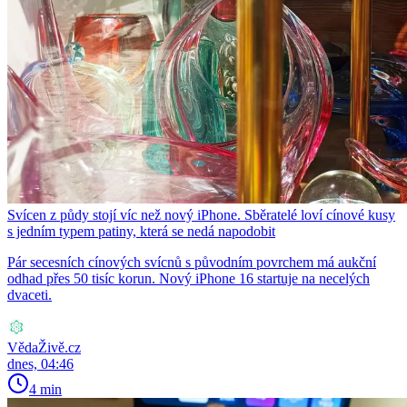
Svícen z půdy stojí víc než nový iPhone. Sběratelé loví cínové kusy
s jedním typem patiny, která se nedá napodobit
Pár secesních cínových svícnů s původním povrchem má aukční
odhad přes 50 tisíc korun. Nový iPhone 16 startuje na necelých
dvaceti.
VědaŽivě.cz
dnes, 04:46
4 min