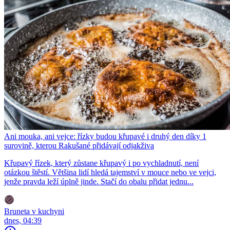
Ani mouka, ani vejce: řízky budou křupavé i druhý den díky 1
surovině, kterou Rakušané přidávají odjakživa
Křupavý řízek, který zůstane křupavý i po vychladnutí, není
otázkou štěstí. Většina lidí hledá tajemství v mouce nebo ve vejci,
jenže pravda leží úplně jinde. Stačí do obalu přidat jednu...
Bruneta v kuchyni
dnes, 04:39