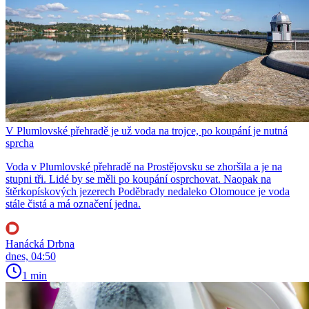
V Plumlovské přehradě je už voda na trojce, po koupání je nutná
sprcha
Voda v Plumlovské přehradě na Prostějovsku se zhoršila a je na
stupni tři. Lidé by se měli po koupání osprchovat. Naopak na
štěrkopískových jezerech Poděbrady nedaleko Olomouce je voda
stále čistá a má označení jedna.
Hanácká Drbna
dnes, 04:50
1 min