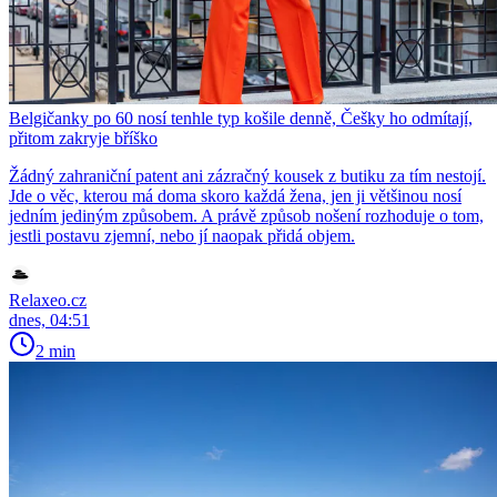
Belgičanky po 60 nosí tenhle typ košile denně, Češky ho odmítají,
přitom zakryje bříško
Žádný zahraniční patent ani zázračný kousek z butiku za tím nestojí.
Jde o věc, kterou má doma skoro každá žena, jen ji většinou nosí
jedním jediným způsobem. A právě způsob nošení rozhoduje o tom,
jestli postavu zjemní, nebo jí naopak přidá objem.
Relaxeo.cz
dnes, 04:51
2 min