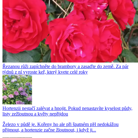
Řezanou růži zapíchněte do brambory a zasaďte do země. Za pár
týdnů z ní vyroste keř, který kvete celé roky
Hortenzii nestačí zalévat a hnojit. Pokud nenastavíte kyselost půdy,
listy zežloutnou a květy nepřijdou
Železo v půdě je. Kořeny ho ale při špatném pH nedokážou
přijmout, a hortenzie začne žloutnout, i když ji...