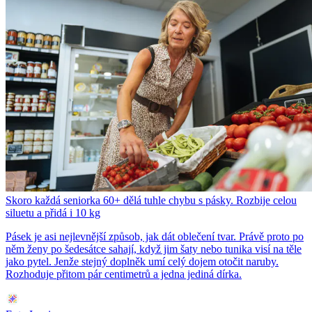
Skoro každá seniorka 60+ dělá tuhle chybu s pásky. Rozbije celou
siluetu a přidá i 10 kg
Pásek je asi nejlevnější způsob, jak dát oblečení tvar. Právě proto po
něm ženy po šedesátce sahají, když jim šaty nebo tunika visí na těle
jako pytel. Jenže stejný doplněk umí celý dojem otočit naruby.
Rozhoduje přitom pár centimetrů a jedna jediná dírka.