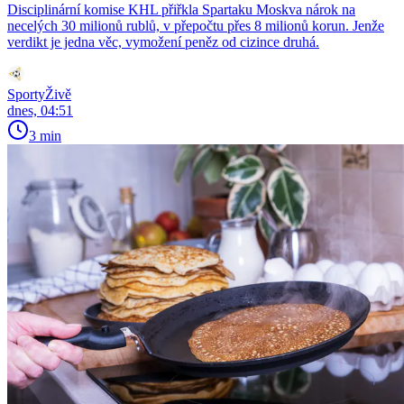
Disciplinární komise KHL přiřkla Spartaku Moskva nárok na
necelých 30 milionů rublů, v přepočtu přes 8 milionů korun. Jenže
verdikt je jedna věc, vymožení peněz od cizince druhá.
SportyŽivě
dnes, 04:51
3 min