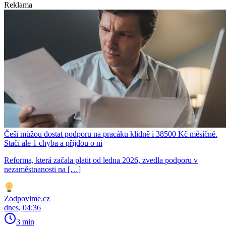
Reklama
Češi můžou dostat podporu na pracáku klidně i 38500 Kč měsíčně.
Stačí ale 1 chyba a přijdou o ni
Reforma, která začala platit od ledna 2026, zvedla podporu v
nezaměstnanosti na […]
Zodpovime.cz
dnes, 04:36
3 min