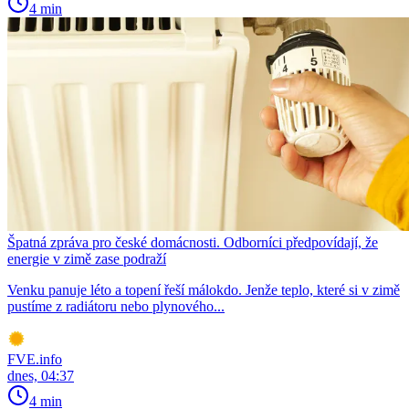
4 min
Špatná zpráva pro české domácnosti. Odborníci předpovídají, že
energie v zimě zase podraží
Venku panuje léto a topení řeší málokdo. Jenže teplo, které si v zimě
pustíme z radiátoru nebo plynového...
FVE.info
dnes, 04:37
4 min