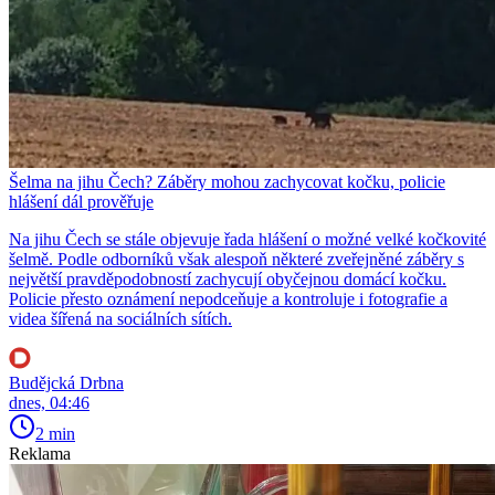
Šelma na jihu Čech? Záběry mohou zachycovat kočku, policie
hlášení dál prověřuje
Na jihu Čech se stále objevuje řada hlášení o možné velké kočkovité
šelmě. Podle odborníků však alespoň některé zveřejněné záběry s
největší pravděpodobností zachycují obyčejnou domácí kočku.
Policie přesto oznámení nepodceňuje a kontroluje i fotografie a
videa šířená na sociálních sítích.
Budějcká Drbna
dnes, 04:46
2 min
Reklama