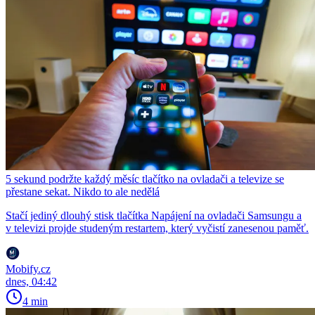
5 sekund podržte každý měsíc tlačítko na ovladači a televize se
přestane sekat. Nikdo to ale nedělá
Stačí jediný dlouhý stisk tlačítka Napájení na ovladači Samsungu a
v televizi projde studeným restartem, který vyčistí zanesenou paměť.
Mobify.cz
dnes, 04:42
4 min