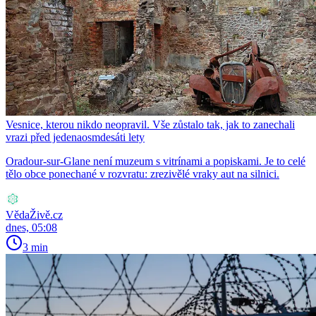
Vesnice, kterou nikdo neopravil. Vše zůstalo tak, jak to zanechali
vrazi před jedenaosmdesáti lety
Oradour-sur-Glane není muzeum s vitrínami a popiskami. Je to celé
tělo obce ponechané v rozvratu: zrezivělé vraky aut na silnici.
VědaŽivě.cz
dnes, 05:08
3 min