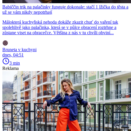
Babiččin trik na palačinky funguje dokonale: stačí 1 lžička do těsta a
už se vám nikdy nepotrhají
Málokterá kuchyňská nehoda dokáže zkazit chuť do vaření tak
spolehlivě jako palačinka, která se v půlce obracení roztrhne a
zůstane viset na obracečce. Většina z nás v tu chvíli obviní...
Bruneta v kuchyni
dnes, 04:51
3 min
Reklama