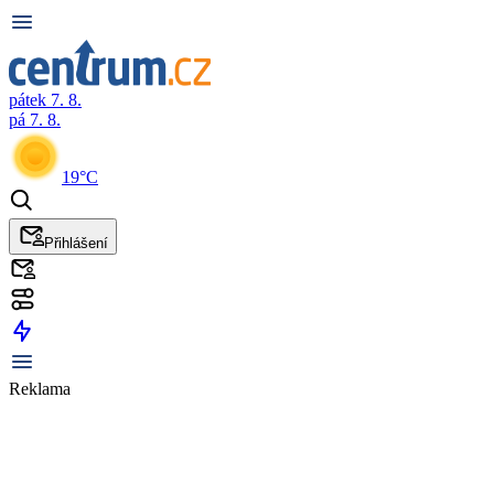
pátek 7. 8.
pá 7. 8.
19°C
Přihlášení
Reklama