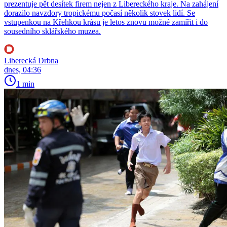
prezentuje pět desítek firem nejen z Libereckého kraje. Na zahájení
dorazilo navzdory tropickému počasí několik stovek lidí. Se
vstupenkou na Křehkou krásu je letos znovu možné zamířit i do
sousedního sklářského muzea.
Liberecká Drbna
dnes, 04:36
1 min