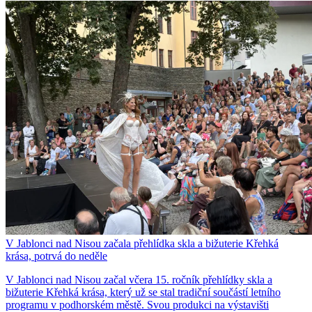
V Jablonci nad Nisou začala přehlídka skla a bižuterie Křehká
krása, potrvá do neděle
V Jablonci nad Nisou začal včera 15. ročník přehlídky skla a
bižuterie Křehká krása, který už se stal tradiční součástí letního
programu v podhorském městě. Svou produkci na výstavišti