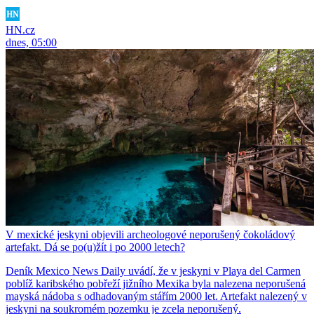
HN.cz
dnes, 05:00
V mexické jeskyni objevili archeologové neporušený čokoládový
artefakt. Dá se po(u)žít i po 2000 letech?
Deník Mexico News Daily uvádí, že v jeskyni v Playa del Carmen
poblíž karibského pobřeží jižního Mexika byla nalezena neporušená
mayská nádoba s odhadovaným stářím 2000 let. Artefakt nalezený v
jeskyni na soukromém pozemku je zcela neporušený.