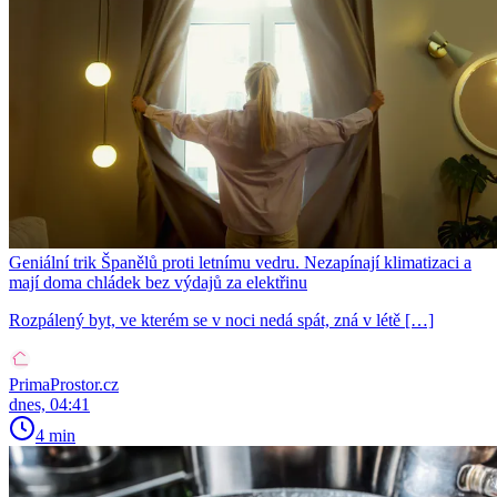
Geniální trik Španělů proti letnímu vedru. Nezapínají klimatizaci a
mají doma chládek bez výdajů za elektřinu
Rozpálený byt, ve kterém se v noci nedá spát, zná v létě […]
PrimaProstor.cz
dnes, 04:41
4 min