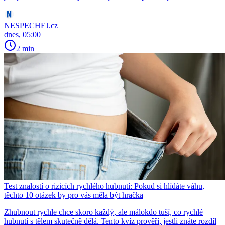
NESPECHEJ.cz
dnes, 05:00
2 min
Test znalostí o rizicích rychlého hubnutí: Pokud si hlídáte váhu,
těchto 10 otázek by pro vás měla být hračka
Zhubnout rychle chce skoro každý, ale málokdo tuší, co rychlé
hubnutí s tělem skutečně dělá. Tento kvíz prověří, jestli znáte rozdíl