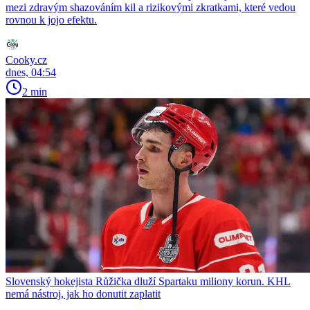
mezi zdravým shazováním kil a rizikovými zkratkami, které vedou
rovnou k jojo efektu.
Cooky.cz
dnes, 04:54
2 min
Slovenský hokejista Růžička dluží Spartaku miliony korun. KHL
nemá nástroj, jak ho donutit zaplatit