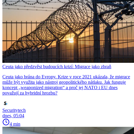
Ceuta jako předzvěst budoucích krizí: Migrace jako zbraň
Ceuta jako brána do Evropy. Krize v roce 2021 ukázala, že migrace
může být využita jako nástroj geopolitického nátlaku. Jak funguje
koncept „weaponized migration“ a proč jej NATO i EU dnes
považují za hybridní hrozbu?
Securitytech
dnes, 05:04
4 min