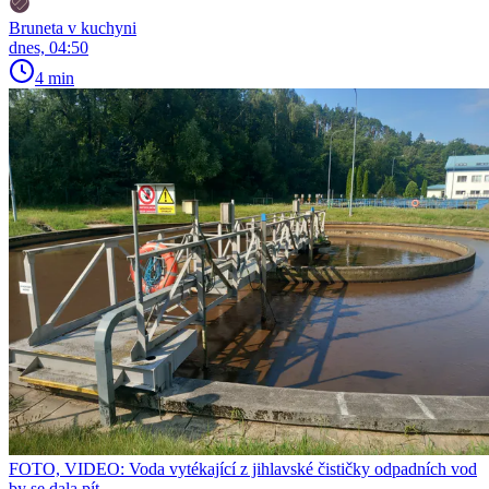
Bruneta v kuchyni
dnes, 04:50
4 min
FOTO, VIDEO: Voda vytékající z jihlavské čističky odpadních vod
by se dala pít