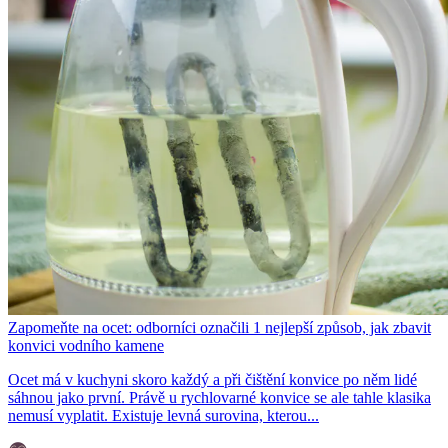
Zapomeňte na ocet: odborníci označili 1 nejlepší způsob, jak zbavit
konvici vodního kamene
Ocet má v kuchyni skoro každý a při čištění konvice po něm lidé
sáhnou jako první. Právě u rychlovarné konvice se ale tahle klasika
nemusí vyplatit. Existuje levná surovina, kterou...