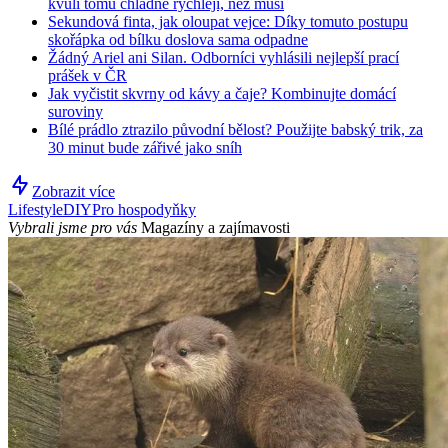
kvůli tomu chladne rychleji, než musí
Sekundová finta, jak oloupat vejce: Díky tomuto postupu
skořápka od bílku doslova sama odpadne
Žádný Ariel ani Silan. Odborníci vyhlásili nejlepší prací
prášek v ČR
Jak vyčistit skvrny od kávy a čaje? Kombinujte domácí
suroviny
Bílé prádlo ztrazilo původní bělost? Použijte babský trik, za
30 minut bude zářivé jako sníh
Zobrazit více
Lifestyle
DIY
Pro hospodyňky
Vybrali jsme pro vás
Magazíny a zajímavosti