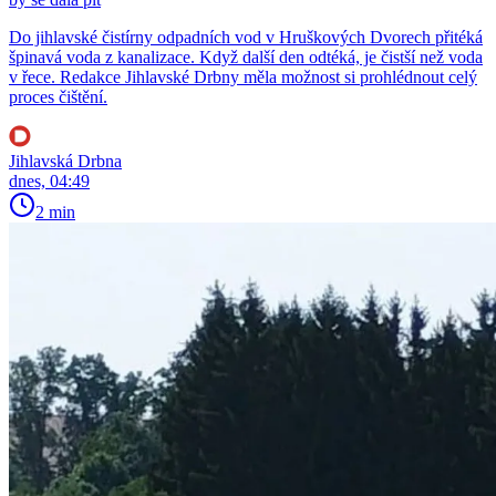
Do jihlavské čistírny odpadních vod v Hruškových Dvorech přitéká
špinavá voda z kanalizace. Když další den odtéká, je čistší než voda
v řece. Redakce Jihlavské Drbny měla možnost si prohlédnout celý
proces čištění.
Jihlavská Drbna
dnes, 04:49
2 min