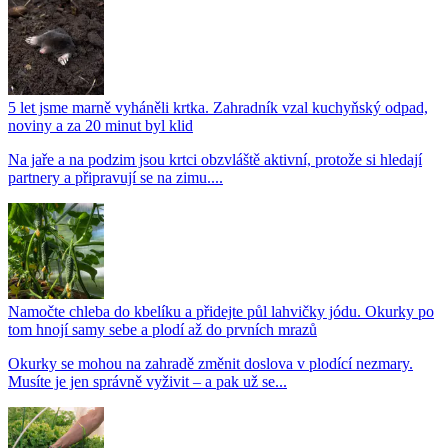
5 let jsme marně vyháněli krtka. Zahradník vzal kuchyňský odpad,
noviny a za 20 minut byl klid
Na jaře a na podzim jsou krtci obzvláště aktivní, protože si hledají
partnery a připravují se na zimu....
Namočte chleba do kbelíku a přidejte půl lahvičky jódu. Okurky po
tom hnojí samy sebe a plodí až do prvních mrazů
Okurky se mohou na zahradě změnit doslova v plodící nezmary.
Musíte je jen správně vyživit – a pak už se...