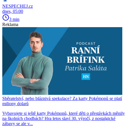
NESPECHEJ.cz
dnes, 05:00
3 min
Reklama
Sběratelství, nebo bláznivá spekulace? Za karty Pokémonů se platí
miliony dolarů
Vybavujete si ještě karty Pokémonů, které děti o přestávkách měnily
na školních chodbách? Hra letos slaví 30. výročí, z nostalgické
zábavy se ale v...