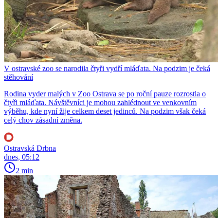
V ostravské zoo se narodila čtyři vydří mláďata. Na podzim je čeká
stěhování
Rodina vyder malých v Zoo Ostrava se po roční pauze rozrostla o
čtyři mláďata. Návštěvníci je mohou zahlédnout ve venkovním
výběhu, kde nyní žije celkem deset jedinců. Na podzim však čeká
celý chov zásadní změna.
Ostravská Drbna
dnes, 05:12
2 min