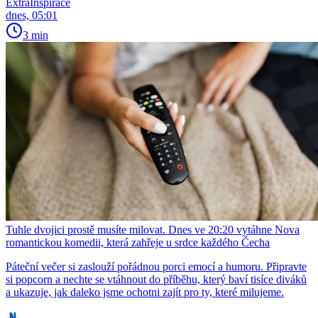
ExtraInspirace
dnes, 05:01
3 min
Tuhle dvojici prostě musíte milovat. Dnes ve 20:20 vytáhne Nova
romantickou komedii, která zahřeje u srdce každého Čecha
Páteční večer si zaslouží pořádnou porci emocí a humoru. Připravte
si popcorn a nechte se vtáhnout do příběhu, který baví tisíce diváků
a ukazuje, jak daleko jsme ochotni zajít pro ty, které milujeme.