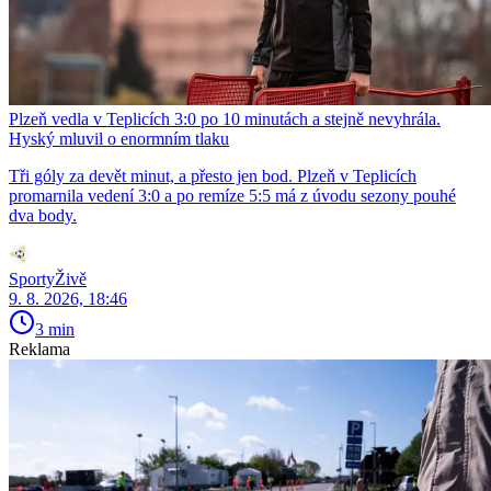
Plzeň vedla v Teplicích 3:0 po 10 minutách a stejně nevyhrála.
Hyský mluvil o enormním tlaku
Tři góly za devět minut, a přesto jen bod. Plzeň v Teplicích
promarnila vedení 3:0 a po remíze 5:5 má z úvodu sezony pouhé
dva body.
SportyŽivě
9. 8. 2026, 18:46
3 min
Reklama