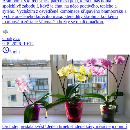
Bramborák s kuřecí směsí patří mezi jídla, která u nás doma
spolehlivě zabodují, když je chuť na něco poctivého, teplého a
sytého. Vycházím z osvědčené kombinace křupavého bramboráku a
rychle opečeného kuřecího masa, které díky škrobu a krátkému
marinování zůstane šťavnaté a hezky se obalí omáčkou.
Cooky.cz
9. 8. 2026, 19:12
3 min
Orchidej přestala kvést? Jeden hrnek studené kávy měsíčně ji donutí