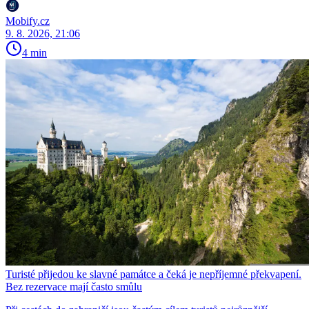
Mobify.cz
9. 8. 2026, 21:06
4 min
Turisté přijedou ke slavné památce a čeká je nepříjemné překvapení.
Bez rezervace mají často smůlu