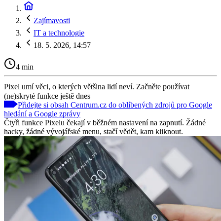
Zajímavosti
IT a technologie
18. 5. 2026, 14:57
4 min
Pixel umí věci, o kterých většina lidí neví. Začněte používat
(ne)skryté funkce ještě dnes
Přidejte si obsah Centrum.cz do oblíbených zdrojů pro Google
hledání a Google zprávy
Čtyři funkce Pixelu čekají v běžném nastavení na zapnutí. Žádné
hacky, žádné vývojářské menu, stačí vědět, kam kliknout.