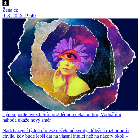
Žena.cz
9. 8. 2026, 19:40
Týden podle hvězd: Štíři prohlédnou nekalou hru, Vodnářům
náhoda ukáže nový směr
Nadcházející týden přinese nečekané zvraty, důležitá rozhodnutí i
chvíle, kdy bude lepší dát na vlastní intuici než na názory okolí –