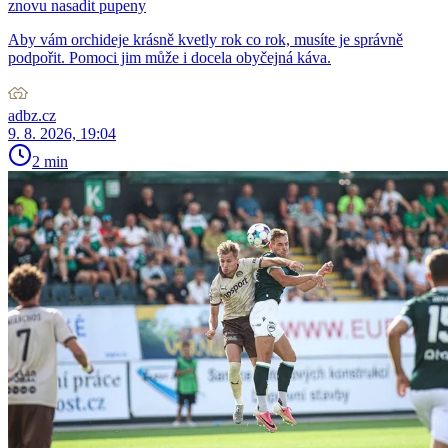
znovu nasadit pupeny
Aby vám orchideje krásně kvetly rok co rok, musíte je správně
podpořit. Pomoci jim může i docela obyčejná káva.
adbz.cz
9. 8. 2026, 19:04
2 min