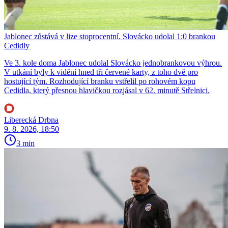
Jablonec zůstává v lize stoprocentní. Slovácko udolal 1:0 brankou
Cedidly
Ve 3. kole doma Jablonec udolal Slovácko jednobrankovou výhrou.
V utkání byly k vidění hned tři červené karty, z toho dvě pro
hostující tým. Rozhodující branku vstřelil po rohovém kopu
Cedidla, který přesnou hlavičkou rozjásal v 62. minutě Střelnici.
Liberecká Drbna
9. 8. 2026, 18:50
3 min