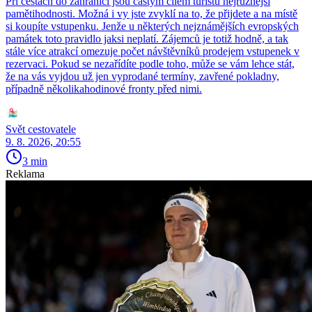
Při cestách do zahraničí jsou častým cílem turistů nejrůznější
pamětihodnosti. Možná i vy jste zvyklí na to, že přijdete a na místě
si koupíte vstupenku. Jenže u některých nejznámějších evropských
památek toto pravidlo jaksi neplatí. Zájemců je totiž hodně, a tak
stále více atrakcí omezuje počet návštěvníků prodejem vstupenek v
rezervaci. Pokud se nezařídíte podle toho, může se vám lehce stát,
že na vás vyjdou už jen vyprodané termíny, zavřené pokladny,
případně několikahodinové fronty před nimi.
Svět cestovatele
9. 8. 2026, 20:55
3 min
Reklama