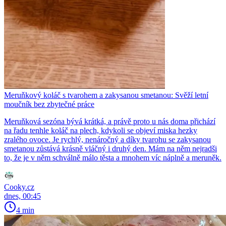
Meruňkový koláč s tvarohem a zakysanou smetanou: Svěží letní
moučník bez zbytečné práce
Meruňková sezóna bývá krátká, a právě proto u nás doma přichází
na řadu tenhle koláč na plech, kdykoli se objeví miska hezky
zralého ovoce. Je rychlý, nenáročný a díky tvarohu se zakysanou
smetanou zůstává krásně vláčný i druhý den. Mám na něm nejradši
to, že je v něm schválně málo těsta a mnohem víc náplně a meruněk.
Cooky.cz
dnes, 00:45
4 min