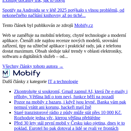
Existuje dočasný trik, jak to obejít
Spotify na Androidu se v létě 2025 potýkalo s vlnou problémů, od
nekonečného načítání knihovny až po tiché...
Tento článek byl publikován ze zdrojů
Mobify.cz
Web se zaměřuje na mobilní telefony, chytré technologie a moderní
aplikace. Čtenáři zde najdou recenze nových modelů, srovnání
zařízení, tipy na užitečné aplikace i praktické rady, jak z telefonu
dostat maximum. Obsah sleduje také trendy v oblasti elektroniky,
softwaru a digitálních služeb – od...
Všechny články tohoto autora →
Další články z kategorie
IT a technologie
Zkontrolujte si soukromí, Gmail zapnul AI, která čte e-maily i
přílohy. Většina lidí o tom neví, funkce běží na pozadí
Pozor na mobily z bazaru, i když jsou levné. Banka vám pak
nemusí vrátit ani korunu, hackeři mají žně
Staré tranzistorové rádio z půdy může stát přes 10 000 Kč.
Rozhoduje jedna věc, kterou většina přehlédne
Před 30 lety stál první mobil v Česku jako ojetina, dnes je to
poklad. Eurotel ho pak dotoval a lidé se rvali ve frontách