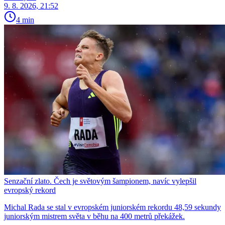
9. 8. 2026, 21:52
4 min
Senzační zlato. Čech je světovým šampionem, navíc vylepšil
evropský rekord
Michal Rada se stal v evropském juniorském rekordu 48,59 sekundy
juniorským mistrem světa v běhu na 400 metrů překážek.