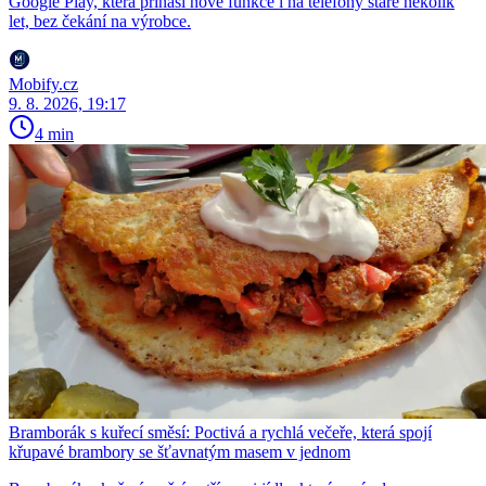
Google Play, která přináší nové funkce i na telefony staré několik
let, bez čekání na výrobce.
Mobify.cz
9. 8. 2026, 19:17
4 min
Bramborák s kuřecí směsí: Poctivá a rychlá večeře, která spojí
křupavé brambory se šťavnatým masem v jednom