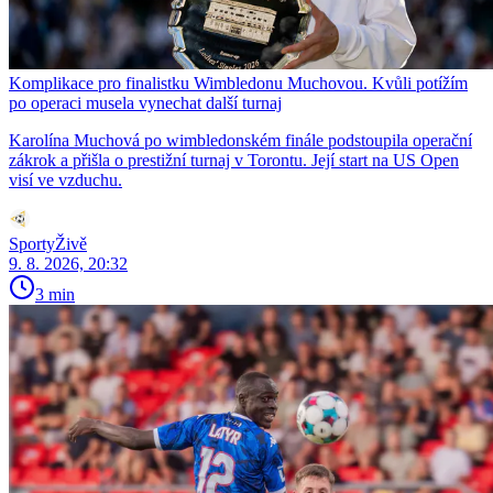
Komplikace pro finalistku Wimbledonu Muchovou. Kvůli potížím
po operaci musela vynechat další turnaj
Karolína Muchová po wimbledonském finále podstoupila operační
zákrok a přišla o prestižní turnaj v Torontu. Její start na US Open
visí ve vzduchu.
SportyŽivě
9. 8. 2026, 20:32
3 min