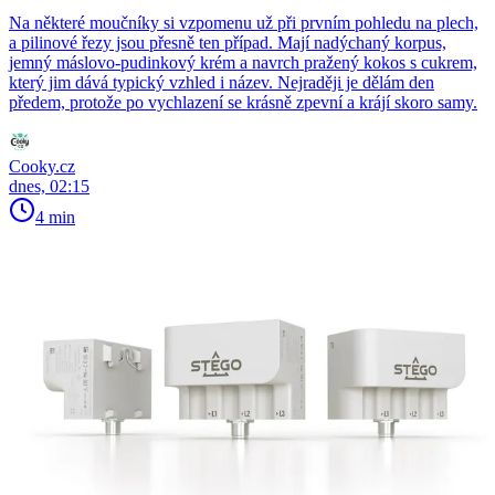
Na některé moučníky si vzpomenu už při prvním pohledu na plech,
a pilinové řezy jsou přesně ten případ. Mají nadýchaný korpus,
jemný máslovo-pudinkový krém a navrch pražený kokos s cukrem,
který jim dává typický vzhled i název. Nejraději je dělám den
předem, protože po vychlazení se krásně zpevní a krájí skoro samy.
Cooky.cz
dnes, 02:15
4 min