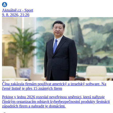
Aktuálně.cz - Sport
9. 8. 2026, 21:26
Čína zakázala firmám používat americký a izraelský software. Na
černé listině je přes 15 známých firem
Peking v lednu 2026 rozeslal neveřejnou směrnici, která nařizuje
čínským organizacím odstavit kyberbezpečnostní produkty šestnácti
západních firem a nahradit je domácími.