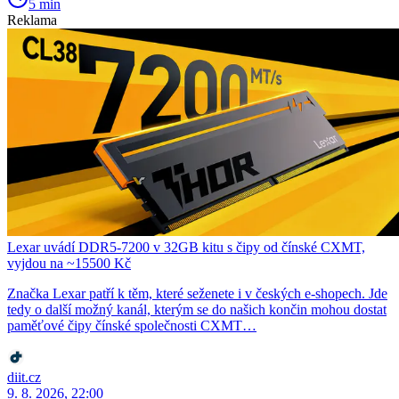
5 min
Reklama
Lexar uvádí DDR5-7200 v 32GB kitu s čipy od čínské CXMT,
vyjdou na ~15500 Kč
Značka Lexar patří k těm, které seženete i v českých e-shopech. Jde
tedy o další možný kanál, kterým se do našich končin mohou dostat
paměťové čipy čínské společnosti CXMT…
diit.cz
9. 8. 2026, 22:00