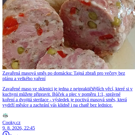
Zavařená masová směs po domácku: Tajná zbraň pro večery bez
plánu a velkého vaření
Zavařené maso ve sklenici je jedna z nejpraktičtějších věcí, které si v
kuchyni můžete připravit. Bůček a plec v poměru 1:1, správné
koření a dvojitá sterilace - výsledek je poctivá masová směs, která
vydrží měsíce a zachrání vás klidně i na chatě bez lednice.
Cooky.cz
9. 8. 2026, 22:45