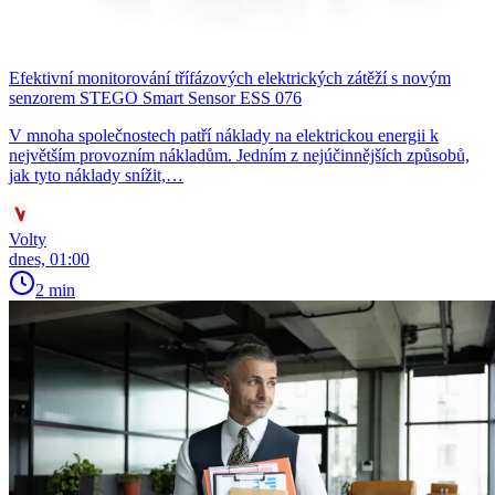
Efektivní monitorování třífázových elektrických zátěží s novým
senzorem STEGO Smart Sensor ESS 076
V mnoha společnostech patří náklady na elektrickou energii k
největším provozním nákladům. Jedním z nejúčinnějších způsobů,
jak tyto náklady snížit,…
Volty
dnes, 01:00
2 min