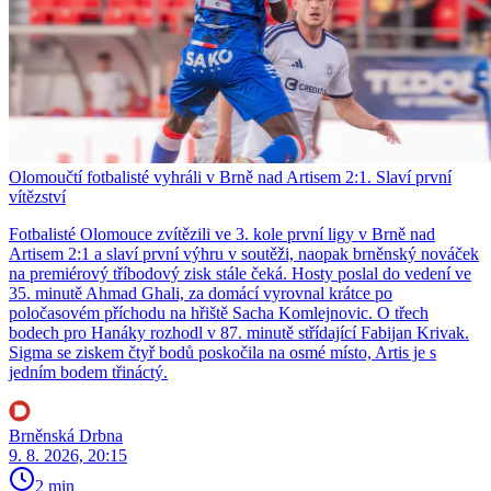
Olomoučtí fotbalisté vyhráli v Brně nad Artisem 2:1. Slaví první
vítězství
Fotbalisté Olomouce zvítězili ve 3. kole první ligy v Brně nad
Artisem 2:1 a slaví první výhru v soutěži, naopak brněnský nováček
na premiérový tříbodový zisk stále čeká. Hosty poslal do vedení ve
35. minutě Ahmad Ghali, za domácí vyrovnal krátce po
poločasovém příchodu na hřiště Sacha Komlejnovic. O třech
bodech pro Hanáky rozhodl v 87. minutě střídající Fabijan Krivak.
Sigma se ziskem čtyř bodů poskočila na osmé místo, Artis je s
jedním bodem třináctý.
Brněnská Drbna
9. 8. 2026, 20:15
2 min