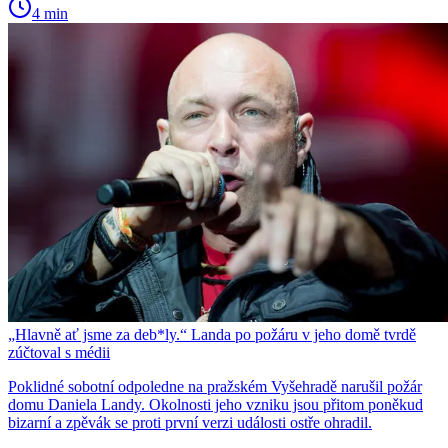
4 min
„Hlavně ať jsme za deb*ly.“ Landa po požáru v jeho domě tvrdě
zúčtoval s médii
Poklidné sobotní odpoledne na pražském Vyšehradě narušil požár
domu Daniela Landy. Okolnosti jeho vzniku jsou přitom poněkud
bizarní a zpěvák se proti první verzi události ostře ohradil.