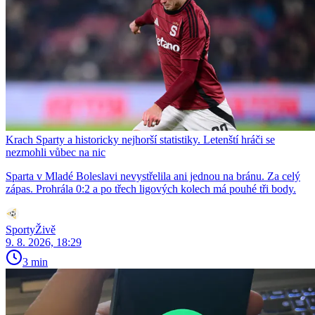
Krach Sparty a historicky nejhorší statistiky. Letenští hráči se
nezmohli vůbec na nic
Sparta v Mladé Boleslavi nevystřelila ani jednou na bránu. Za celý
zápas. Prohrála 0:2 a po třech ligových kolech má pouhé tři body.
SportyŽivě
9. 8. 2026, 18:29
3 min