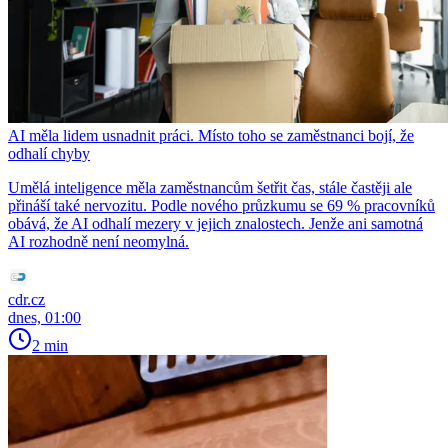
AI měla lidem usnadnit práci. Místo toho se zaměstnanci bojí, že
odhalí chyby
Umělá inteligence měla zaměstnancům šetřit čas, stále častěji ale
přináší také nervozitu. Podle nového průzkumu se 69 % pracovníků
obává, že AI odhalí mezery v jejich znalostech. Jenže ani samotná
AI rozhodně není neomylná.
cdr.cz
dnes, 01:00
2 min