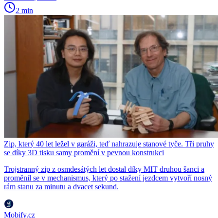
2 min
Zip, který 40 let ležel v garáži, teď nahrazuje stanové tyče. Tři pruhy
se díky 3D tisku samy promění v pevnou konstrukci
Trojstranný zip z osmdesátých let dostal díky MIT druhou šanci a
proměnil se v mechanismus, který po stažení jezdcem vytvoří nosný
rám stanu za minutu a dvacet sekund.
Mobify.cz