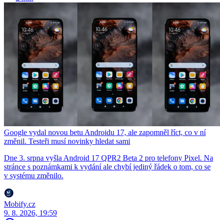
Google vydal novou betu Androidu 17, ale zapomněl říct, co v ní
změnil. Testeři musí novinky hledat sami
Dne 3. srpna vyšla Android 17 QPR2 Beta 2 pro telefony Pixel. Na
stránce s poznámkami k vydání ale chybí jediný řádek o tom, co se
v systému změnilo.
Mobify.cz
9. 8. 2026, 19:59