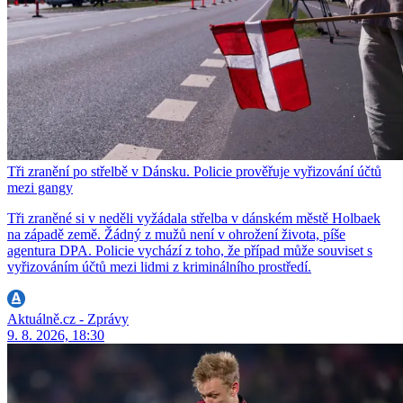
Tři zranění po střelbě v Dánsku. Policie prověřuje vyřizování účtů
mezi gangy
Tři zraněné si v neděli vyžádala střelba v dánském městě Holbaek
na západě země. Žádný z mužů není v ohrožení života, píše
agentura DPA. Policie vychází z toho, že případ může souviset s
vyřizováním účtů mezi lidmi z kriminálního prostředí.
Aktuálně.cz - Zprávy
9. 8. 2026, 18:30