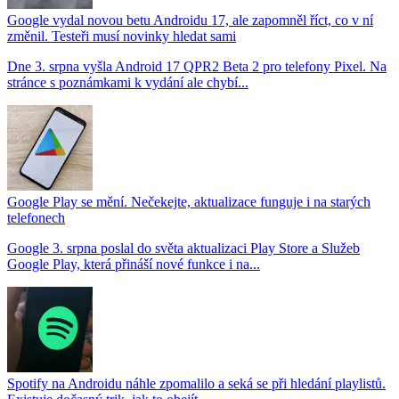
Google vydal novou betu Androidu 17, ale zapomněl říct, co v ní
změnil. Testeři musí novinky hledat sami
Dne 3. srpna vyšla Android 17 QPR2 Beta 2 pro telefony Pixel. Na
stránce s poznámkami k vydání ale chybí...
Google Play se mění. Nečekejte, aktualizace funguje i na starých
telefonech
Google 3. srpna poslal do světa aktualizaci Play Store a Služeb
Google Play, která přináší nové funkce i na...
Spotify na Androidu náhle zpomalilo a seká se při hledání playlistů.