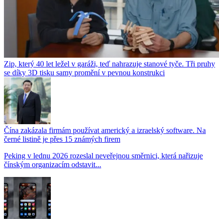
Zip, který 40 let ležel v garáži, teď nahrazuje stanové tyče. Tři pruhy
se díky 3D tisku samy promění v pevnou konstrukci
Čína zakázala firmám používat americký a izraelský software. Na
černé listině je přes 15 známých firem
Peking v lednu 2026 rozeslal neveřejnou směrnici, která nařizuje
čínským organizacím odstavit...