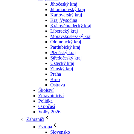
Jihočeský kraj
Jihomoravský kraj
Karlovarský kraj
Kraj Vysočina
Králověhradecký kraj
Liberecký kraj
Moravskoslezský kraj
Olomoucký kraj
Pardubický kraj
Plzeňský kraj
Středočeský kraj
Ústecký kraj
Zlínský kraj
Praha
Brno
Ostrava
Školství
Zdravotnictví
Politika
O počasí
Volby 2026
Zahraničí
Evropa
Slovensko