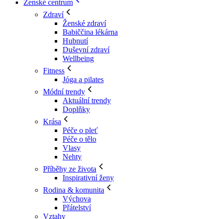
Ženské centrum
Zdraví
Ženské zdraví
Babiččina lékárna
Hubnutí
Duševní zdraví
Wellbeing
Fitness
Jóga a pilates
Módní trendy
Aktuální trendy
Doplňky
Krása
Péče o pleť
Péče o tělo
Vlasy
Nehty
Příběhy ze života
Inspirativní ženy
Rodina & komunita
Výchova
Přátelství
Vztahy