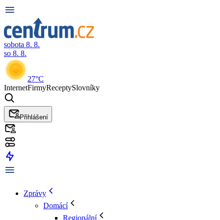
sobota 8. 8.
so 8. 8.
27°C
Internet
Firmy
Recepty
Slovníky
Přihlášení
Zprávy
Domácí
Regionální