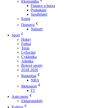
Ekonomika
Finance a burza
Podnikání
Spotřebitel
Krimi
Doprava
Nehody
Sport
Hokej
Fotbal
Tenis
Lyžování
Cyklistika
Atletika
Bojové sporty
ZOH 2026
Basketbal
NBA
Motosport
F1
Auto-moto
Elektromobily
Kultura