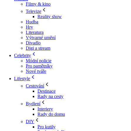
Filmy & kino
Televize
Reality show
Hudba
Hry
Literatura
Výtvarné umění
Divadlo
Digi a stream
Celebrity
Módní policie
Pro pamětníky
Nové tváře
Lifestyle
Cestování
Destinace
Rady na cesty
Bydlení
Interiery
Rady do domu
DIY
Pro kutily