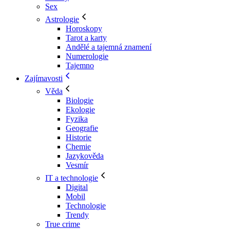
Sex
Astrologie
Horoskopy
Tarot a karty
Andělé a tajemná znamení
Numerologie
Tajemno
Zajímavosti
Věda
Biologie
Ekologie
Fyzika
Geografie
Historie
Chemie
Jazykověda
Vesmír
IT a technologie
Digital
Mobil
Technologie
Trendy
True crime