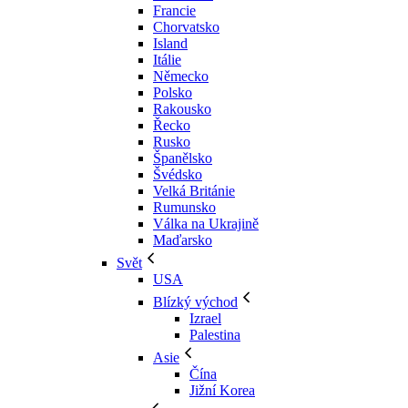
Francie
Chorvatsko
Island
Itálie
Německo
Polsko
Rakousko
Řecko
Rusko
Španělsko
Švédsko
Velká Británie
Rumunsko
Válka na Ukrajině
Maďarsko
Svět
USA
Blízký východ
Izrael
Palestina
Asie
Čína
Jižní Korea