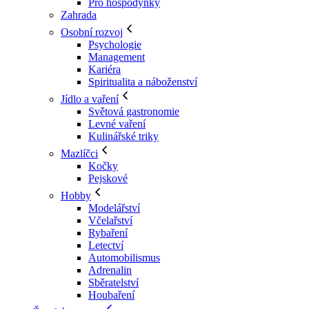
Pro hospodyňky
Zahrada
Osobní rozvoj
Psychologie
Management
Kariéra
Spiritualita a náboženství
Jídlo a vaření
Světová gastronomie
Levné vaření
Kulinářské triky
Mazlíčci
Kočky
Pejskové
Hobby
Modelářství
Včelařství
Rybaření
Letectví
Automobilismus
Adrenalin
Sběratelství
Houbaření