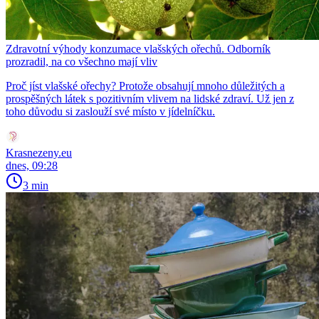
Zdravotní výhody konzumace vlašských ořechů. Odborník
prozradil, na co všechno mají vliv
Proč jíst vlašské ořechy? Protože obsahují mnoho důležitých a
prospěšných látek s pozitivním vlivem na lidské zdraví. Už jen z
toho důvodu si zaslouží své místo v jídelníčku.
Krasnezeny.eu
dnes, 09:28
3 min