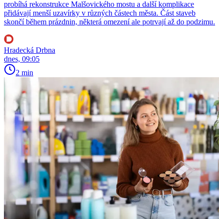
probíhá rekonstrukce Malšovického mostu a další komplikace
přidávají menší uzavírky v různých částech města. Část staveb
skončí během prázdnin, některá omezení ale potrvají až do podzimu.
Hradecká Drbna
dnes, 09:05
2 min