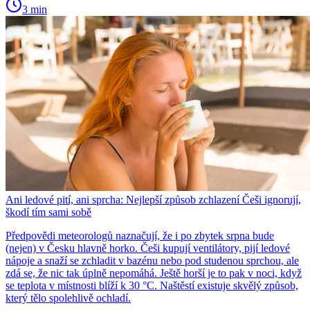
3 min
Ani ledové pití, ani sprcha: Nejlepší způsob zchlazení Češi ignorují,
škodí tím sami sobě
Předpovědi meteorologů naznačují, že i po zbytek srpna bude
(nejen) v Česku hlavně horko. Češi kupují ventilátory, pijí ledové
nápoje a snaží se zchladit v bazénu nebo pod studenou sprchou, ale
zdá se, že nic tak úplně nepomáhá. Ještě horší je to pak v noci, když
se teplota v místnosti blíží k 30 °C. Naštěstí existuje skvělý způsob,
který tělo spolehlivě ochladí.