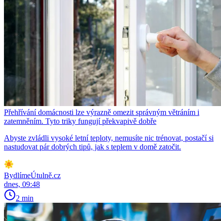
Přehřívání domácnosti lze výrazně omezit správným větráním i
zatemněním. Tyto triky fungují překvapivě dobře
Abyste zvládli vysoké letní teploty, nemusíte nic trénovat, postačí si
nastudovat pár dobrých tipů, jak s teplem v domě zatočit.
BydlímeÚtulně.cz
dnes, 09:48
2 min