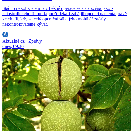
Stačilo několik vteřin a z běžné operace se stala scéna jako z
katastrofického filmu. Japonští lékaři zahájili operaci pacienta právě
ve chvíli, kdy se celý operační sál a jeho mobiliář začaly
nekontrolovatelně kývat.
Aktuálně.cz - Zprávy
dnes, 09:30