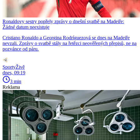
Ronaldovy sestry popřely zprávy o dnešní svatbě na Madeiře:
Žádné datum neexistuje
Cristiano Ronaldo a Georgina Rodríguezová se dnes na Madeiře
nevzali. Zprávy o svatbě stály na řetězci neověřených přepisů, ne na
pozvánce od páru.
SportyŽivě
dnes, 09:19
3 min
Reklama