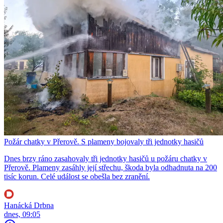
Požár chatky v Přerově. S plameny bojovaly tři jednotky hasičů
Dnes brzy ráno zasahovaly tři jednotky hasičů u požáru chatky v
Přerově. Plameny zasáhly její střechu, škoda byla odhadnuta na 200
tisíc korun. Celé událost se obešla bez zranění.
Hanácká Drbna
dnes, 09:05