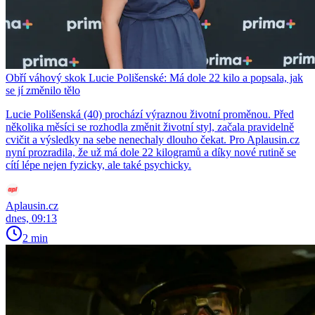
Obří váhový skok Lucie Polišenské: Má dole 22 kilo a popsala, jak
se jí změnilo tělo
Lucie Polišenská (40) prochází výraznou životní proměnou. Před
několika měsíci se rozhodla změnit životní styl, začala pravidelně
cvičit a výsledky na sebe nenechaly dlouho čekat. Pro Aplausin.cz
nyní prozradila, že už má dole 22 kilogramů a díky nové rutině se
cítí lépe nejen fyzicky, ale také psychicky.
Aplausin.cz
dnes, 09:13
2 min