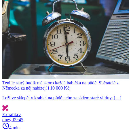
Tenhle starý budík má skoro každá babička na půdě. Sběratelé z
Německa za něj nabízejí i 10 000 Kč
Leží ve sklepě, v krabici na půdě nebo za sklem staré vitríny. […]
Extrafit.cz
dnes, 09:45
4 min