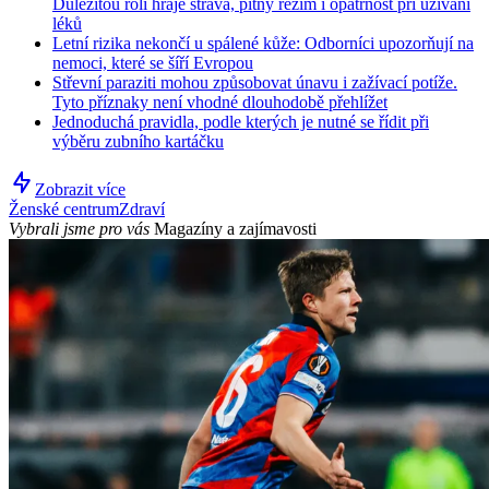
Důležitou roli hraje strava, pitný režim i opatrnost při užívání
léků
Letní rizika nekončí u spálené kůže: Odborníci upozorňují na
nemoci, které se šíří Evropou
Střevní paraziti mohou způsobovat únavu i zažívací potíže.
Tyto příznaky není vhodné dlouhodobě přehlížet
Jednoduchá pravidla, podle kterých je nutné se řídit při
výběru zubního kartáčku
Zobrazit více
Ženské centrum
Zdraví
Vybrali jsme pro vás
Magazíny a zajímavosti