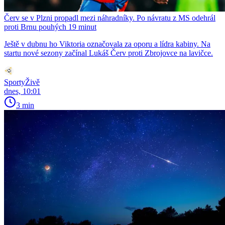
Červ se v Plzni propadl mezi náhradníky. Po návratu z MS odehrál
proti Brnu pouhých 19 minut
Ještě v dubnu ho Viktoria označovala za oporu a lídra kabiny. Na
startu nové sezony začínal Lukáš Červ proti Zbrojovce na lavičce.
SportyŽivě
dnes, 10:01
3 min