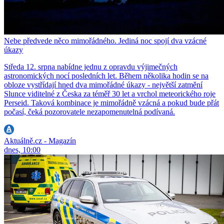
Nebe předvede něco mimořádného. Jediná noc spojí dva vzácné
úkazy
Středa 12. srpna nabídne jednu z opravdu výjimečných
astronomických nocí posledních let. Během několika hodin se na
obloze vystřídají hned dva mimořádné úkazy - největší zatmění
Slunce viditelné z Česka za téměř 30 let a vrchol meteorického roje
Perseid. Taková kombinace je mimořádně vzácná a pokud bude přát
počasí, čeká pozorovatele nezapomenutelná podívaná.
Aktuálně.cz - Magazín
dnes, 10:00