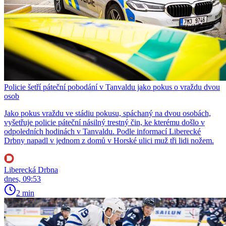
Policie šetří páteční pobodání v Tanvaldu jako pokus o vraždu dvou
osob
Jako pokus vraždu ve stádiu pokusu, spáchaný na dvou osobách,
vyšetřuje policie páteční násilný trestný čin, ke kterému došlo v
odpoledních hodinách v Tanvaldu. Podle informací Liberecké
Drbny napadl v jednom z domů v Horské ulici muž tři lidi nožem.
Liberecká Drbna
dnes, 09:53
2 min