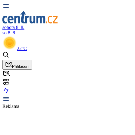
sobota 8. 8.
so 8. 8.
22°C
Přihlášení
Reklama