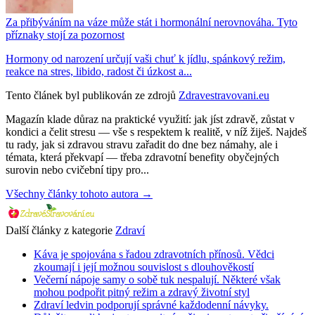
Za přibýváním na váze může stát i hormonální nerovnováha. Tyto
příznaky stojí za pozornost
Hormony od narození určují vaši chuť k jídlu, spánkový režim,
reakce na stres, libido, radost či úzkost a...
Tento článek byl publikován ze zdrojů
Zdravestravovani.eu
Magazín klade důraz na praktické využití: jak jíst zdravě, zůstat v
kondici a čelit stresu — vše s respektem k realitě, v níž žiješ. Najdeš
tu rady, jak si zdravou stravu zařadit do dne bez námahy, ale i
témata, která překvapí — třeba zdravotní benefity obyčejných
surovin nebo cvičební tipy pro...
Všechny články tohoto autora →
Další články z kategorie
Zdraví
Káva je spojována s řadou zdravotních přínosů. Vědci
zkoumají i její možnou souvislost s dlouhověkostí
Večerní nápoje samy o sobě tuk nespalují. Některé však
mohou podpořit pitný režim a zdravý životní styl
Zdraví ledvin podporují správné každodenní návyky.