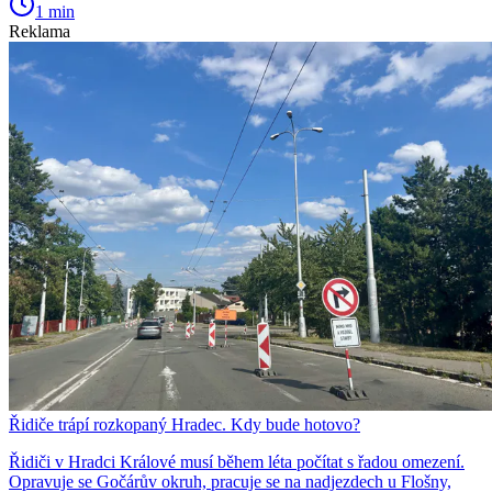
1 min
Reklama
Řidiče trápí rozkopaný Hradec. Kdy bude hotovo?
Řidiči v Hradci Králové musí během léta počítat s řadou omezení.
Opravuje se Gočárův okruh, pracuje se na nadjezdech u Flošny,