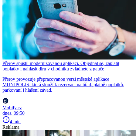
Přerov spustil modernizovanou aplikaci. Objednat se, zaplatit
poplatky i nahlásit díru v chodníku zvládnete z gauče
Přerov provozuje přepracovanou verzi městské aplikace
MUNIPOLIS, která slouží k rezervaci na úřad, platbě poplatků,
parkování i hlášení závad.
Mobify.cz
dnes, 09:50
4 min
Reklama