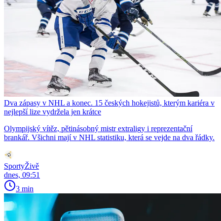
Dva zápasy v NHL a konec. 15 českých hokejistů, kterým kariéra v
nejlepší lize vydržela jen krátce
Olympijský vítěz, pětinásobný mistr extraligy i reprezentační
brankář. Všichni mají v NHL statistiku, která se vejde na dva řádky.
SportyŽivě
dnes, 09:51
3 min