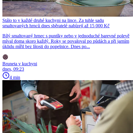
Stálo to v každé druhé kuchyni na lince. Za tuhle sadu
smaltovaných hrnců dnes sběratelé nabízejí až 15 000 Kč
Bílý smaltovaný hrnec s puntíky nebo v jednoduché barevné polevě
míval doma skoro každý. Roky se povaloval po půdách a při jarním
úklidu mířil bez lítosti do popelnice. Dnes po...
Bruneta v kuchyni
dnes, 09:23
4 min