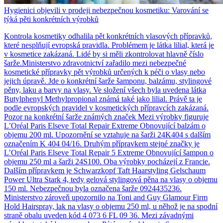
Hygienici objevili v prodeji nebezpečnou kosmetiku: Varování se
týká pěti konkrétních výrobků
Kontrola kosmetiky odhalila pět konkrétních vlasových přípravků,
které nesplňují evropská pravidla. Problémem je látka lilial, která je
v kosmetice zakázaná. Lidé by si měli zkontrolovat hlavně číslo
šarže.Ministerstvo zdravotnictví zařadilo mezi nebezpečné
kosmetické přípravky pět výrobků určených k péči o vlasy nebo
jejich úpravě. Jde o konkrétní šarže šamponu, balzámu, stylingové
pěny, laku a barvy na vlasy. Ve složení všech byla uvedena látka
Butylphenyl Methylpropional známá také jako lilial. Právě ta je
podle evropských pravidel v kosmetických přípravcích zakázaná.
Pozor na konkrétní šarže známých značek Mezi výrobky figuruje
L’Oréal Paris Elseve Total Repair Extreme Obnovující balzám o
objemu 200 ml. Upozornění se vztahuje na šarži 24K404 s dalším
označením K 404 04/16. Druhým přípravkem stejné značky je
L’Oréal Paris Elseve Total Repair 5 Extreme Obnovující šampon o
objemu 250 ml a šarži 24S100. Oba výrobky pocházejí z Francie.
Dalším přípravkem je Schwarzkopf Taft Haarstyling Gelschaum
Power Ultra Stark 4, tedy gelová stylingová pěna na vlasy o objemu
150 ml. Nebezpečnou byla označena šarže 0924435236.
Ministerstvo zároveň upozornilo na Toni and Guy Glamour Firm
Hold Hairspray, lak na vlasy o objemu 250 ml, u něhož je na spodní
straně obalu uveden kód 4 073 6 FL 09 36. Mezi závadnými