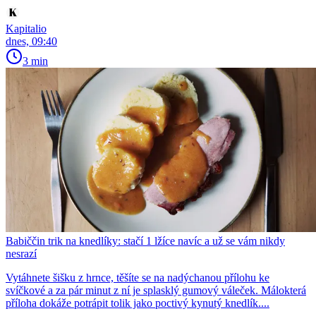
Kapitalio
dnes, 09:40
3 min
Babiččin trik na knedlíky: stačí 1 lžíce navíc a už se vám nikdy
nesrazí
Vytáhnete šišku z hrnce, těšíte se na nadýchanou přílohu ke
svíčkové a za pár minut z ní je splasklý gumový váleček. Málokterá
příloha dokáže potrápit tolik jako poctivý kynutý knedlík....