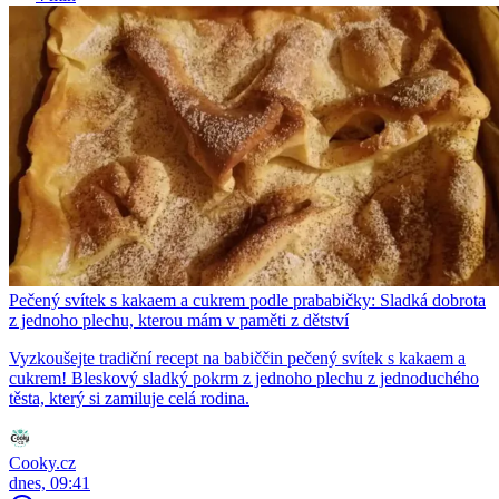
Pečený svítek s kakaem a cukrem podle prababičky: Sladká dobrota
z jednoho plechu, kterou mám v paměti z dětství
Vyzkoušejte tradiční recept na babiččin pečený svítek s kakaem a
cukrem! Bleskový sladký pokrm z jednoho plechu z jednoduchého
těsta, který si zamiluje celá rodina.
Cooky.cz
dnes, 09:41