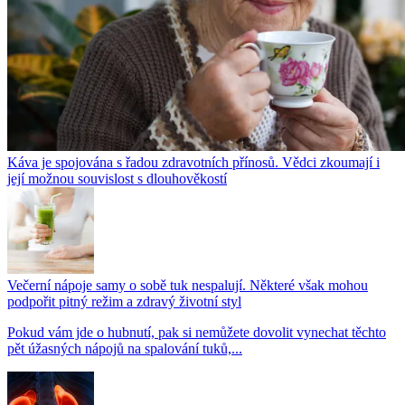
Káva je spojována s řadou zdravotních přínosů. Vědci zkoumají i
její možnou souvislost s dlouhověkostí
Večerní nápoje samy o sobě tuk nespalují. Některé však mohou
podpořit pitný režim a zdravý životní styl
Pokud vám jde o hubnutí, pak si nemůžete dovolit vynechat těchto
pět úžasných nápojů na spalování tuků,...