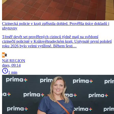
Cizinecká policie v kraji zpřísnila dohled. Prověřila tisíce dokladů i
ubytovny
Téměř devět set prověřených cizinců týdně mají na svědomí
cizinečtí policisté v Královéhradeckém kraji. Uplynulé první pololetí
roku 2026 bylo velmi vytížené. Během šesti…
Náš REGION
dnes, 09:14
1 min