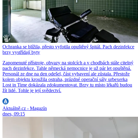
Ochranka se blížila, přesto vyfotila opuštěný špitál. Pach dezinfekce
brzy vystřídají byty
Zapomenuté přístroje, obvazy na stolcích a v chodbách stále citelný
pach dezinfekce. Tahle německá nemocnice je už pár let opuštěná.
Personál ze dne na den odešel, část vybavení ale zůstala. Přestože
kolem objektu kroužila ostraha, prázdné operační sály urbexerka
Lost in Time dokázala zdokumentovat. Brzy tu místo lékařů budou
žít lidé. Tohle je její svědectví.
Aktuálně.cz - Magazín
dnes, 09:15