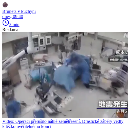
Bruneta v kuchyni
dnes, 09:40
3 min
Reklama
Video: Operaci přerušilo náhlé zemětřesení. Drastické záběry vedly
k těžko uvěřitelnému konci