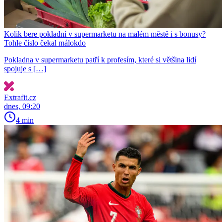
Kolik bere pokladní v supermarketu na malém městě i s bonusy?
Tohle číslo čekal málokdo
Pokladna v supermarketu patří k profesím, které si většina lidí
spojuje s […]
Extrafit.cz
dnes, 09:20
4 min