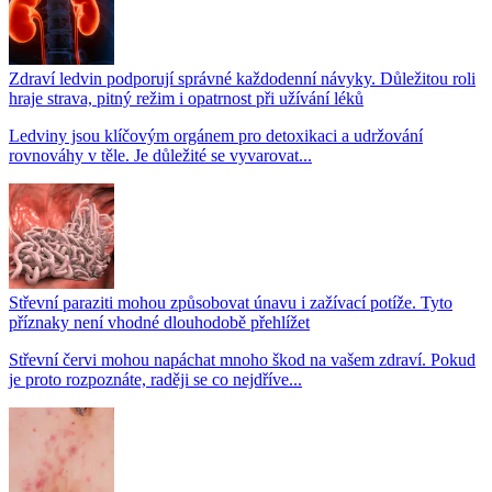
Zdraví ledvin podporují správné každodenní návyky. Důležitou roli
hraje strava, pitný režim i opatrnost při užívání léků
Ledviny jsou klíčovým orgánem pro detoxikaci a udržování
rovnováhy v těle. Je důležité se vyvarovat...
Střevní paraziti mohou způsobovat únavu i zažívací potíže. Tyto
příznaky není vhodné dlouhodobě přehlížet
Střevní červi mohou napáchat mnoho škod na vašem zdraví. Pokud
je proto rozpoznáte, raději se co nejdříve...