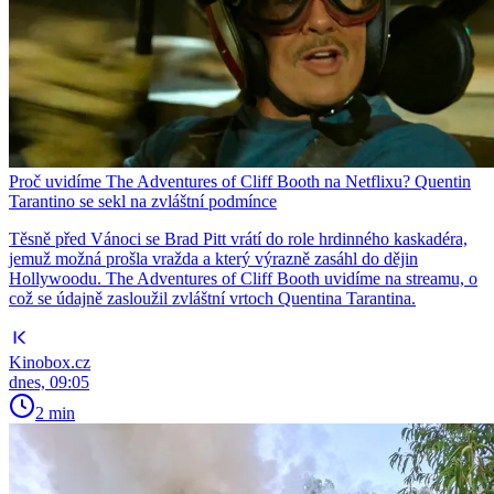
Proč uvidíme The Adventures of Cliff Booth na Netflixu? Quentin
Tarantino se sekl na zvláštní podmínce
Těsně před Vánoci se Brad Pitt vrátí do role hrdinného kaskadéra,
jemuž možná prošla vražda a který výrazně zasáhl do dějin
Hollywoodu. The Adventures of Cliff Booth uvidíme na streamu, o
což se údajně zasloužil zvláštní vrtoch Quentina Tarantina.
Kinobox.cz
dnes, 09:05
2 min