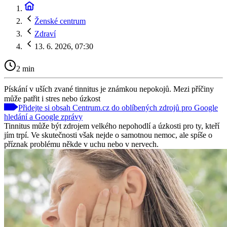
Ženské centrum
Zdraví
13. 6. 2026, 07:30
2 min
Pískání v uších zvané tinnitus je známkou nepokojů. Mezi příčiny
může patřit i stres nebo úzkost
Přidejte si obsah Centrum.cz do oblíbených zdrojů pro Google
hledání a Google zprávy
Tinnitus může být zdrojem velkého nepohodlí a úzkosti pro ty, kteří
jím trpí. Ve skutečnosti však nejde o samotnou nemoc, ale spíše o
příznak problému někde v uchu nebo v nervech.