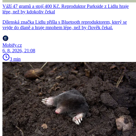
Váží 47 gramů a stojí 400 Kč. Reproduktor Parkside z Lidlu hraje
lépe, než by kdokoliv čekal
Dílenská značka Lidlu přišla s Bluetooth reproduktorem, který se
vejde do dlaně a hraje mnohem lépe, než by člověk čekal.
Mobify.cz
6. 8. 2026, 21:08
3 min