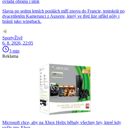
ovládá obranu i útok
Slavia po sedmi letních posilách míří znovu do Francie, tentokrát po
dvacetiletém Kamerunci z Auxerre, který ve třetí lize střílel góly i
bránil jako wingback.
SportyŽivě
6. 8. 2026, 22:05
3 min
Reklama
Microsoft chce, aby na Xbox Helix běhaly všechny hry, které kdy
vyšly pro Xbox