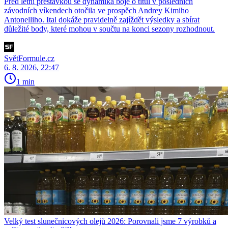
Před letní přestávkou se dynamika boje o titul v posledních
závodních víkendech otočila ve prospěch Andrey Kimiho
Antonelliho. Ital dokáže pravidelně zajíždět výsledky a sbírat
důležité body, které mohou v součtu na konci sezony rozhodnout.
SvětFormule.cz
6. 8. 2026, 22:47
1 min
Velký test slunečnicových olejů 2026: Porovnali jsme 7 výrobků a