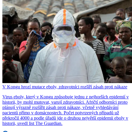
V Kongu hrozí mutace eboly, zdravotníci rozšíří zásah proti nákaze
Virus eboly, který v Kongu způsobuje jednu z nejhorších epidemií v
historii, by mohl mutovat, varují zdravotníci. Afričtí odborníci proto
plánují výrazně rozšířit zásah proti nákaze, včetně vyhledávání
pacientů přímo v domácnostech. Počet potvrzených případů už
překročil 4000 a podle úřadů jde o druhou největší epidemii eboly v
historii, uvedl list The Guardian.