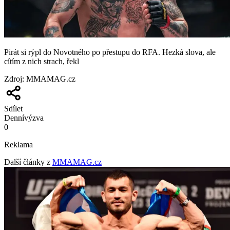
Pirát si rýpl do Novotného po přestupu do RFA. Hezká slova, ale
cítím z nich strach, řekl
Zdroj
:
MMAMAG.cz
Sdílet
Denní
výzva
0
Reklama
Další články z
MMAMAG.cz