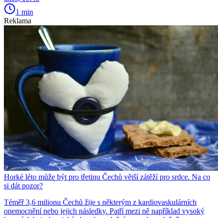
1 min
Reklama
Horké léto může být pro třetinu Čechů větší zátěží pro srdce. Na co
si dát pozor?
Téměř 3,6 milionu Čechů žije s některým z kardiovaskulárních
onemocnění nebo jejich následky. Patří mezi ně například vysoký