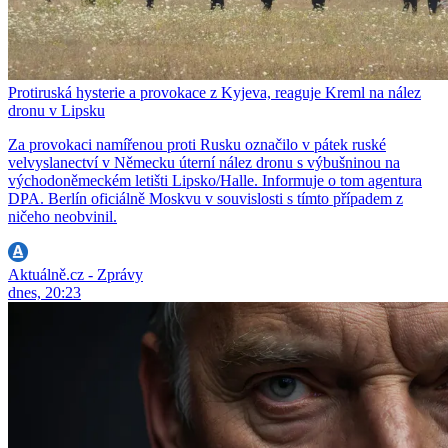
Protiruská hysterie a provokace z Kyjeva, reaguje Kreml na nález
dronu v Lipsku
Za provokaci namířenou proti Rusku označilo v pátek ruské
velvyslanectví v Německu úterní nález dronu s výbušninou na
východoněmeckém letišti Lipsko/Halle. Informuje o tom agentura
DPA. Berlín oficiálně Moskvu v souvislosti s tímto případem z
ničeho neobvinil.
Aktuálně.cz - Zprávy
dnes, 20:23