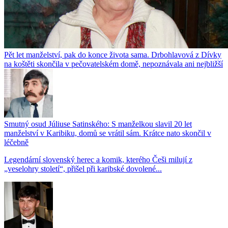
Pět let manželství, pak do konce života sama. Drbohlavová z Dívky
na koštěti skončila v pečovatelském domě, nepoznávala ani nejbližší
Smutný osud Júliuse Satinského: S manželkou slavil 20 let
manželství v Karibiku, domů se vrátil sám. Krátce nato skončil v
léčebně
Legendární slovenský herec a komik, kterého Češi milují z
„veselohry století“, přišel při karibské dovolené...