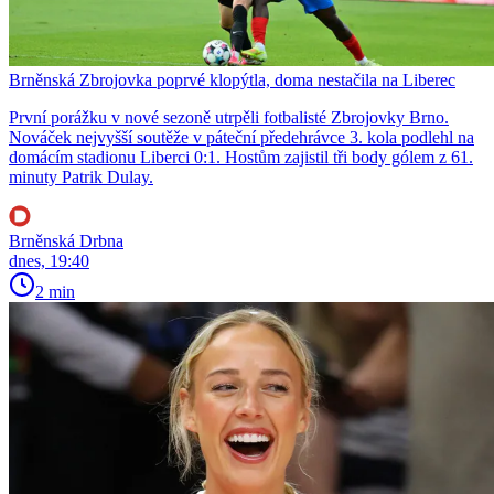
Brněnská Zbrojovka poprvé klopýtla, doma nestačila na Liberec
První porážku v nové sezoně utrpěli fotbalisté Zbrojovky Brno.
Nováček nejvyšší soutěže v páteční předehrávce 3. kola podlehl na
domácím stadionu Liberci 0:1. Hostům zajistil tři body gólem z 61.
minuty Patrik Dulay.
Brněnská Drbna
dnes, 19:40
2 min