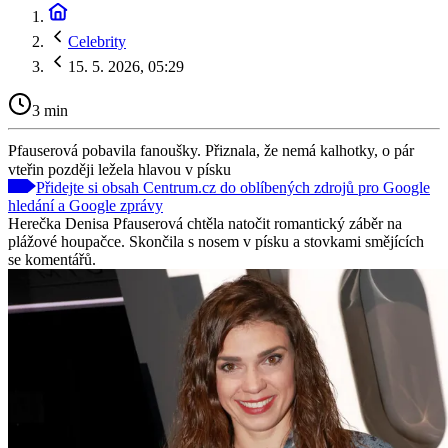
Celebrity
15. 5. 2026, 05:29
3 min
Pfauserová pobavila fanoušky. Přiznala, že nemá kalhotky, o pár
vteřin později ležela hlavou v písku
Přidejte si obsah Centrum.cz do oblíbených zdrojů pro Google
hledání a Google zprávy
Herečka Denisa Pfauserová chtěla natočit romantický záběr na
plážové houpačce. Skončila s nosem v písku a stovkami smějících
se komentářů.