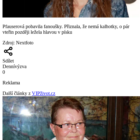
Pfauserová pobavila fanoušky. Přiznala, že nemá kalhotky, o pár
vteřin později ležela hlavou v písku
Zdroj
:
Nextfoto
Sdílet
Denní
výzva
0
Reklama
Další články z
VIPživot.cz