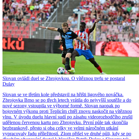
Slovan ovládl duel se Zbrojovkou. O vítěznou trefu se postaral
Dulay
Slovan se ve třetím kole představil na hřišti ligového nováčka.
Zbrojovka Brno se po třech letech vrátila do nejvyšší soutěže a do
nové sezony vstoupila ve výborné formě. Slovan naopak po
bojovném výkonu proti Teplicím chtěl znovu naskočit na vítěznou
vlnu. V úvodu duelu hlavní sudí po zásahu videorozhodčího zrušil
udělenou červenou kartu pro Zbrojovku. První půle tak skončila
bezbrankově, přesto si oba celky ve velmi náročném utkání
vypracovaly řadu příležitostí. Zlom přišel ve druhé půli, kdy se po