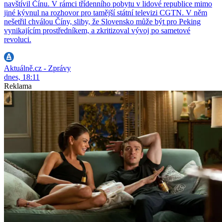
navštívil Čínu. V rámci třídenního pobytu v lidové republice mimo
jiné kývnul na rozhovor pro tamější státní televizi CGTN. V něm
nešetřil chválou Číny, sliby, že Slovensko může být pro Peking
vynikajícím prostředníkem, a zkritizoval vývoj po sametové
revoluci.
Aktuálně.cz - Zprávy
dnes, 18:11
Reklama