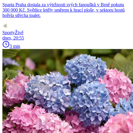
Sparta Praha dostala za výtržnosti svých fanoušků v Brně pokutu
300 000 Kč. Světlice letěly směrem k hrací ploše, v sektoru hostů
hořela střecha toalet.
SportyŽivě
dnes, 20:55
3 min