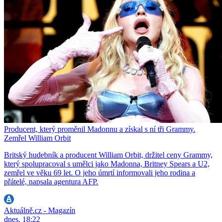
Producent, který proměnil Madonnu a získal s ní tři Grammy.
Zemřel William Orbit
Britský hudebník a producent William Orbit, držitel ceny Grammy,
který spolupracoval s umělci jako Madonna, Britney Spears a U2,
zemřel ve věku 69 let. O jeho úmrtí informovali jeho rodina a
přátelé, napsala agentura AFP.
Aktuálně.cz - Magazín
dnes, 18:22