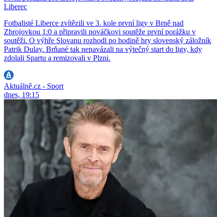
Liberec
Fotbalisté Liberce zvítězili ve 3. kole první ligy v Brně nad
Zbrojovkou 1:0 a připravili nováčkovi soutěže první porážku v
soutěži. O výhře Slovanu rozhodl po hodině hry slovenský záložník
Patrik Dulay. Brňané tak nenavázali na výtečný start do ligy, kdy
zdolali Spartu a remizovali v Plzni.
Aktuálně.cz - Sport
dnes, 19:15