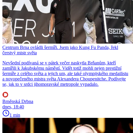
Centrum Brna ovládli šermíři. Jsem jako Kung Fu Panda, řekl
čerstvý mistr světa
Nevšední podívaná se v pátek večer naskytla Brňanům, kteří
zamířili k Jakubskému náměstí. Vidět totiž mohli nejen prestižní
šermíře z celého světa a jejich um, ale také olympijského medailistu
a novopečeného mistra světa Alexandera Choupenitche. Podívejte
se, jak to v srdci jihomoravské metropole vypadalo.
Brněnská Drbna
dnes, 18:40
1 min