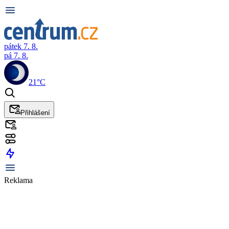
pátek 7. 8.
pá 7. 8.
21°C
Přihlášení
Reklama