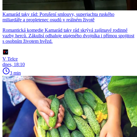
Kamarád taky rád: Porušení smlouvy, superjachta ruského
miliardáře a propletenec osudů v reálném životě
Romantická komedie Kamarád taky rád skrývá zajímavé rodinné
vazby herců. Zákulisí odhaluje utajeného dvojníka i přímou spojitost
s osobním životem hvězd.
V Telce
dnes, 18:10
3 min