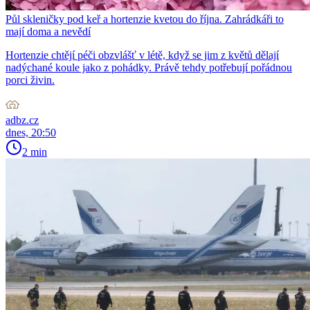
Půl skleničky pod keř a hortenzie kvetou do října. Zahrádkáři to
mají doma a nevědí
Hortenzie chtějí péči obzvlášť v létě, když se jim z květů dělají
nadýchané koule jako z pohádky. Právě tehdy potřebují pořádnou
porci živin.
adbz.cz
dnes, 20:50
2 min