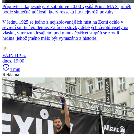
Připravte si kapesníky. V sobotu ve 20:00 vysílá Prima MAX příběh
podle skutečné události, který rozseká i ty nejtvrdší povahy
V lednu 1925 se jedno z nejizolovanějších míst na Zemi ocitlo v
sevření smrtící epidemie. Zatímco stovky dětských životů visely na
vlásku, v mrazu klesajícím pod minus čtyřicet stupňů se zrodil
hrdina, jehož jméno mělo být vymazáno z historie.
FAJNTIP.cz
dnes, 19:00
4 min
Reklama