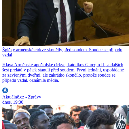
Špičky arménské církve skončily před soudem. Soudce se případu
vzdal
Hlava Arménské apoštolské církve, katolikos Garegin II., a dalších
šest prelátů v pátek stanuli před soudem. První jednání, uspořádané
za zavřenými dveřmi, ale zakrátko skončilo, protože soudce se
případu vzdal, oznámila média.
Aktuálně.cz - Zprávy
dnes, 19:30