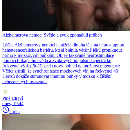
Alzheimerova nemoc: Světlo a zvuk zpomalují průběh
Léčba Alzheimerovy nemoci narážela dlouhá léta na neprostupnou
hematoencefalickou bariéru, která bránila většině léků proniknout
přímo k mozkovým buňkám. Objev takzvané neurostimulace
pomocí blikajícího světla a zvukových impulsů o specifické
frekvenci však přináší zcela nový pohled na možnost regenerace.
Vědci zjistili, že synchronizace mozkových vln na frekvenci 40
Hertzů dokáže stimulovat imunitní buňky v mozku k čištění
nebezpečných usazenin.
Plné zdraví
dnes, 19:44
2 min