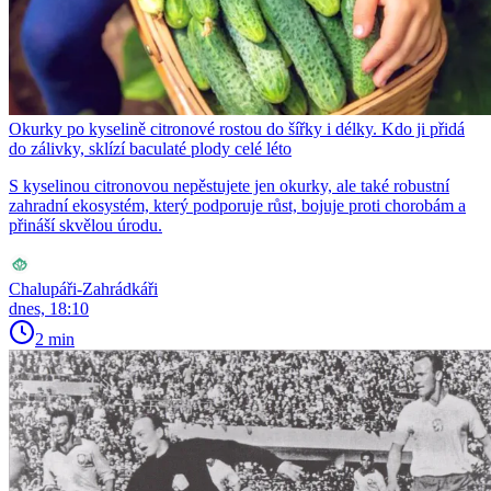
Okurky po kyselině citronové rostou do šířky i délky. Kdo ji přidá
do zálivky, sklízí baculaté plody celé léto
S kyselinou citronovou nepěstujete jen okurky, ale také robustní
zahradní ekosystém, který podporuje růst, bojuje proti chorobám a
přináší skvělou úrodu.
Chalupáři-Zahrádkáři
dnes, 18:10
2 min