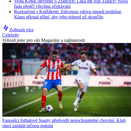
Vojta Kotek otevřeně o Zrádcích: Láká mě role Zrádce! Nová
řada předčí všechna očekávání
Rozloučení s Knížákem: Zdrcenou vdovu museli podpírat,
Klaus přiznal přání, aby jeho trápení už skončilo
Zobrazit více
Celebrity
Vybrali jsme pro vás
Magazíny a zajímavosti
Fanoušci fotbalové Sparty předvedli nepochopitelné chování. Klub
musí zaplatit tučnou pokutu