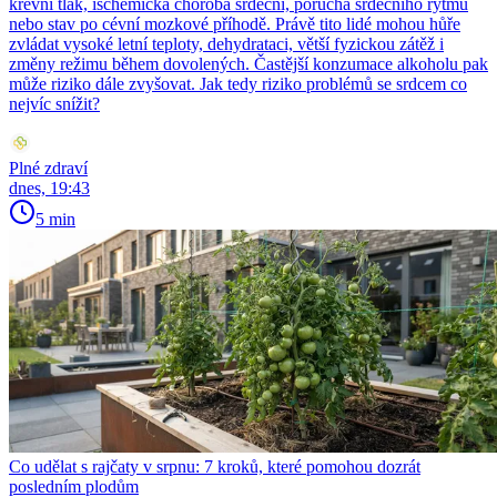
krevní tlak, ischemická choroba srdeční, porucha srdečního rytmu
nebo stav po cévní mozkové příhodě. Právě tito lidé mohou hůře
zvládat vysoké letní teploty, dehydrataci, větší fyzickou zátěž i
změny režimu během dovolených. Častější konzumace alkoholu pak
může riziko dále zvyšovat. Jak tedy riziko problémů se srdcem co
nejvíc snížit?
Plné zdraví
dnes, 19:43
5 min
Co udělat s rajčaty v srpnu: 7 kroků, které pomohou dozrát
posledním plodům