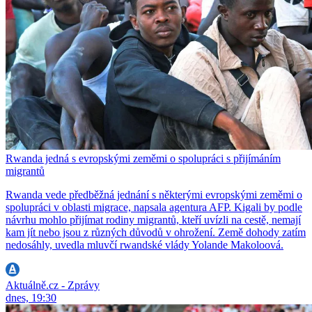
Rwanda jedná s evropskými zeměmi o spolupráci s přijímáním
migrantů
Rwanda vede předběžná jednání s některými evropskými zeměmi o
spolupráci v oblasti migrace, napsala agentura AFP. Kigali by podle
návrhu mohlo přijímat rodiny migrantů, kteří uvízli na cestě, nemají
kam jít nebo jsou z různých důvodů v ohrožení. Země dohody zatím
nedosáhly, uvedla mluvčí rwandské vlády Yolande Makoloová.
Aktuálně.cz - Zprávy
dnes, 19:30