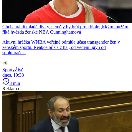
Chci chránit mladé dívky, neměly by hrát proti biologickým mužům,
říká hvězda ženské NBA Cunninghamová
Aktivní hráčka WNBA veřejně odmítla účast transgender žen v
ženském sportu. Reakce přišla z hal, od vedení ligy i od
spoluhráček.
SportyŽivě
dnes, 19:38
3 min
Reklama