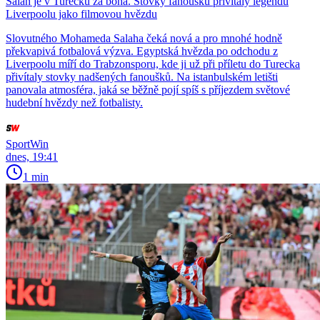
Salah je v Turecku za boha. Stovky fanoušků přivítaly legendu
Liverpoolu jako filmovou hvězdu
Slovutného Mohameda Salaha čeká nová a pro mnohé hodně
překvapivá fotbalová výzva. Egyptská hvězda po odchodu z
Liverpoolu míří do Trabzonsporu, kde ji už při příletu do Turecka
přivítaly stovky nadšených fanoušků. Na istanbulském letišti
panovala atmosféra, jaká se běžně pojí spíš s příjezdem světové
hudební hvězdy než fotbalisty.
SportWin
dnes, 19:41
1 min