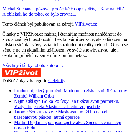
Michal Suchánek pózoval pro české časopisy dřív, než se naučil číst.
A oblékali ho do toho, co bylo zrovna...
Tento článek byl publikován ze zdrojů
VIPživot.cz
Články z VIPŽivot.cz nabízejí čtenářům možnost nahlédnout do
života známých osobností – bez bulvární senzace, ale s důrazem na
lidskou stránku slávy, vztahů i každodenní reality celebrit. Obsah se
věnuje nejen aktuálním událostem ve světě showbyznysu, ale i
osobním příběhům, kariérním zlomům nebo...
Všechny články tohoto autora →
Další články z kategorie
Celebrity
Producent, který proměnil Madonnu a získal s ní tři Grammy.
Zemřel William Orbit
Nejmladší syn Bolka Polívky Jan ukázal svou partnerku.
Vždyť to je celá Vlastička z Dědictví, píší lidé
Jaromír Soukup v krvi: Maskovaní muži ho napadli
basebalovou pálkou, nutná operace
Martin Dejdar a spol. jsou zpět v akci. Specialisté natáčejí
novou řadu