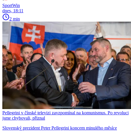
SportWin
dnes, 18:11
2 min
Pellegrini v čínské televizi zavzpomínal na komunismus. Po revoluci
jsme chybovali, přiznal
Slovenský prezident Peter Pellegrini koncem minulého měsíce