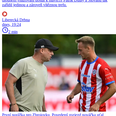
dlouhém vhazování dostal k hlavičce Patrik Dulay a Slovanu tak
zařídil jedinou a zároveň vítěznou trefu.
Liberecká Drbna
dnes, 19:24
2 min
První porážka pro Zbrojovku. Povedený rozjezd nováčka uťal