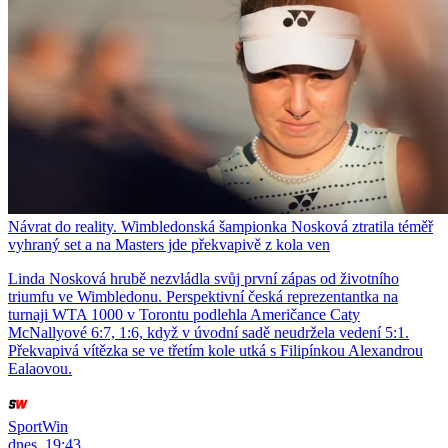
Návrat do reality. Wimbledonská šampionka Nosková ztratila téměř
vyhraný set a na Masters jde překvapivě z kola ven
Linda Nosková hrubě nezvládla svůj první zápas od životního
triumfu ve Wimbledonu. Perspektivní česká reprezentantka na
turnaji WTA 1000 v Torontu podlehla Američance Caty
McNallyové 6:7, 1:6, když v úvodní sadě neudržela vedení 5:1.
Překvapivá vítězka se ve třetím kole utká s Filipínkou Alexandrou
Ealaovou.
SportWin
dnes, 19:43