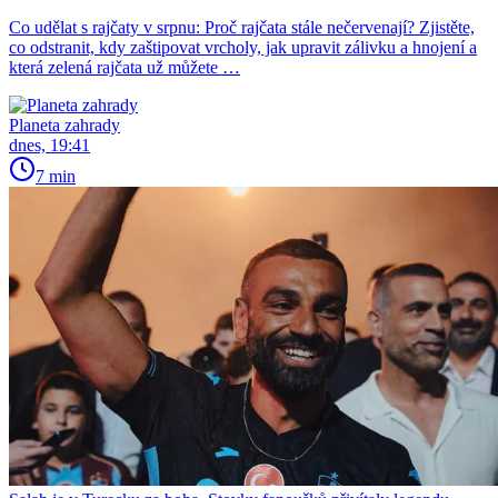
Co udělat s rajčaty v srpnu: Proč rajčata stále nečervenají? Zjistěte,
co odstranit, kdy zaštipovat vrcholy, jak upravit zálivku a hnojení a
která zelená rajčata už můžete …
Planeta zahrady
dnes, 19:41
7 min