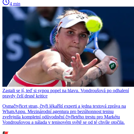
4 min
Zastali se jí, teď si sypou popel na hlavu. Vondroušová po odhalení
pravdy čelí drsné kritice
Osmačtyřicet stran, čtyři lékařští experti a jedna textová zpráva na
WhatsAppu. Mezinárodní agentura pro bezúhonnost tenisu
zveřejnila kompletní odůvodnění čtyřletého trestu pro Markétu
Vondroušovou a nálada v tenisovém světě se od té chvíle otočila.