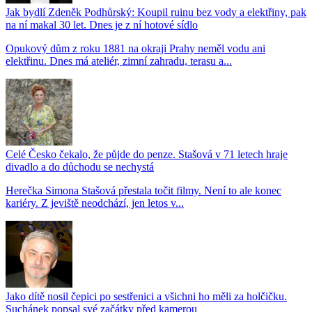
Jak bydlí Zdeněk Podhůrský: Koupil ruinu bez vody a elektřiny, pak
na ní makal 30 let. Dnes je z ní hotové sídlo
Opukový dům z roku 1881 na okraji Prahy neměl vodu ani
elektřinu. Dnes má ateliér, zimní zahradu, terasu a...
Celé Česko čekalo, že půjde do penze. Stašová v 71 letech hraje
divadlo a do důchodu se nechystá
Herečka Simona Stašová přestala točit filmy. Není to ale konec
kariéry. Z jeviště neodchází, jen letos v...
Jako dítě nosil čepici po sestřenici a všichni ho měli za holčičku.
Suchánek popsal své začátky před kamerou