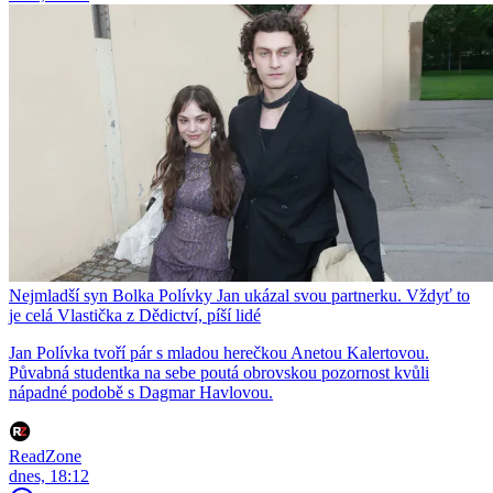
Nejmladší syn Bolka Polívky Jan ukázal svou partnerku. Vždyť to
je celá Vlastička z Dědictví, píší lidé
Jan Polívka tvoří pár s mladou herečkou Anetou Kalertovou.
Půvabná studentka na sebe poutá obrovskou pozornost kvůli
nápadné podobě s Dagmar Havlovou.
ReadZone
dnes, 18:12