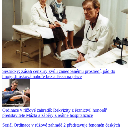
Sestřičky: Zásah cenzury kvůli zanedbanému prostředí, pád do
hnoje, Jirásková nahoře bez a láska na place
Ordinace v růžové zahradě: Rekvizity z řeznictví, honorář
představitele Mázla a záběry z reálné hospitalizace
Seriál Ordinace v růžové zahradě 2 představuje fenomén českých