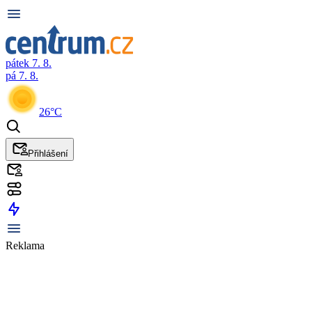
pátek 7. 8.
pá 7. 8.
26°C
Přihlášení
Reklama