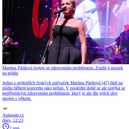
Martina Pártlová bojuje se zdravotním problémem. Zradil ji mozek
na pódiu
Jedna z nejlepších českých zpěvaček Martina Pártlová (47) řádí na
pódiu během koncertu jako tajfun. V poslední době se ale potýká se
nepříjemným zdravotním problémem, který je ale dle jejích slov
spojen s věkem.
Aplausin.cz
dnes, 12:23
2 min