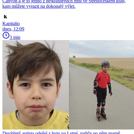
Canyon a je to jedno z nejkrásnějších míst ve Středočeském kraji,
kam můžete vyrazit na dokonalý výlet.
Kapitalio
dnes, 12:09
3 min
Devítiletý autista odešel z bytu na Letné, rodiče po něm marně