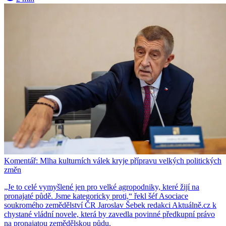
Komentář: Mlha kulturních válek kryje přípravu velkých politických
změn
„Je to celé vymyšlené jen pro velké agropodniky, které žijí na
pronajaté půdě. Jsme kategoricky proti,“ řekl šéf Asociace
soukromého zemědělství ČR Jaroslav Šebek redakci Aktuálně.cz k
chystané vládní novele, která by zavedla povinné předkupní právo
na pronajatou zemědělskou půdu.