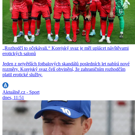
„Rozhodčí to očekávali.“ Korejský svaz je měl uplácet návštěvami
erotických salonů
Jeden z největších fotbalových skandálů posledních let nabírá nové
rozměry. Korejský svaz čelí obvinění, že zahraničním rozhodčím
platil erotické služby.
Aktuálně.cz - Sport
dnes, 11:51