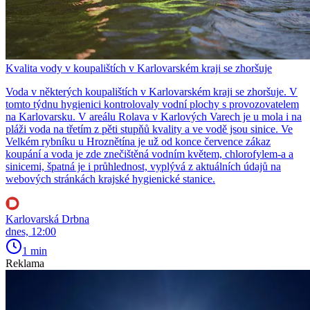
Kvalita vody v koupalištích v Karlovarském kraji se zhoršuje
Voda v některých koupalištích v Karlovarském kraji se zhoršuje. V
tomto týdnu hygienici kontrolovaly vodní plochy s provozovatelem
na Karlovarsku. V areálu Rolava v Karlových Varech je u mola i na
pláži voda na třetím z pěti stupňů kvality a ve vodě jsou sinice. Ve
Velkém rybníku u Hroznětína je už od konce července zákaz
koupání a voda je zde znečištěná vodním květem, chlorofylem-a a
sinicemi, špatná je i průhlednost, vyplývá z aktuálních údajů na
webových stránkách krajské hygienické stanice.
Karlovarská Drbna
dnes, 12:00
1 min
Reklama