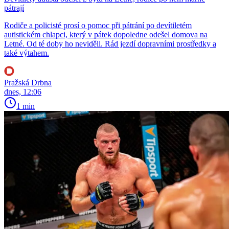
pátrají
Rodiče a policisté prosí o pomoc při pátrání po devítiletém
autistickém chlapci, který v pátek dopoledne odešel domova na
Letné. Od té doby ho neviděli. Rád jezdí dopravními prostředky a
také výtahem.
Pražská Drbna
dnes, 12:06
1 min