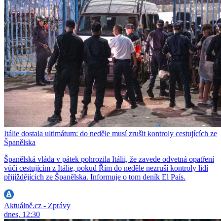
Itálie dostala ultimátum: do neděle musí zrušit kontroly cestujících ze
Španělska
Španělská vláda v pátek pohrozila Itálii, že zavede odvetná opatření
vůči cestujícím z Itálie, pokud Řím do neděle nezruší kontroly lidí
přijíždějících ze Španělska. Informuje o tom deník El País.
Aktuálně.cz - Zprávy
dnes, 12:30