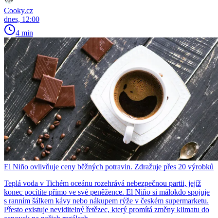
Cooky.cz
dnes, 12:00
4 min
El Niño ovlivňuje ceny běžných potravin. Zdražuje přes 20 výrobků
Teplá voda v Tichém oceánu rozehrává nebezpečnou partii, jejíž
konec pocítíte přímo ve své peněžence. El Niño si málokdo spojuje
s ranním šálkem kávy nebo nákupem rýže v českém supermarketu.
Přesto existuje neviditelný řetězec, který promítá změny klimatu do