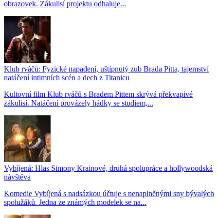
obrazovek. Zákulisí projektu odhaluje...
Klub rváčů: Fyzické napadení, uštípnutý zub Brada Pitta, tajemství
natáčení intimních scén a dech z Titanicu
Kultovní film Klub rváčů s Bradem Pittem skrývá překvapivé
zákulisí. Natáčení provázely hádky se studiem,...
Vybíjená: Hlas Simony Krainové, druhá spolupráce a hollywoodská
návštěva
Komedie Vybíjená s nadsázkou účtuje s nenaplněnými sny bývalých
spolužáků. Jedna ze známých modelek se na...