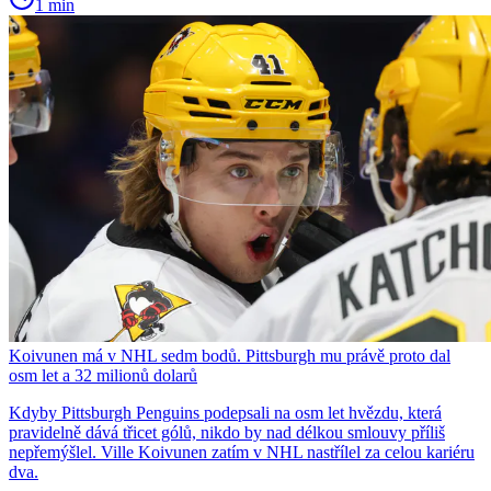
1 min
Koivunen má v NHL sedm bodů. Pittsburgh mu právě proto dal
osm let a 32 milionů dolarů
Kdyby Pittsburgh Penguins podepsali na osm let hvězdu, která
pravidelně dává třicet gólů, nikdo by nad délkou smlouvy příliš
nepřemýšlel. Ville Koivunen zatím v NHL nastřílel za celou kariéru
dva.