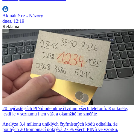
Aktuálně.cz - Názory
dnes, 12:19
Reklama
20 nejčastějších PINů odemkne čtvrtinu všech telefonů. Koukněte,
jestli je v seznamu i ten váš, a okamžitě ho změňte
Analýza 3,4 milionu uniklých čtyřmístných kódů odhalila, že
pouhých 20 kombinací pokrývá 27 % všech PINů ve vzorku.