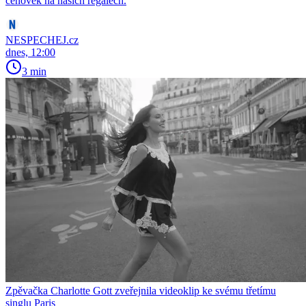
cenovek na našich regálech.
NESPECHEJ.cz
dnes, 12:00
3 min
Zpěvačka Charlotte Gott zveřejnila videoklip ke svému třetímu
singlu Paris