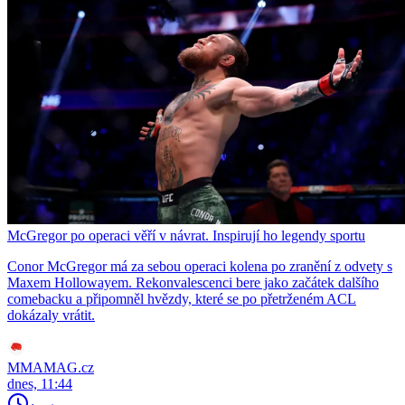
McGregor po operaci věří v návrat. Inspirují ho legendy sportu
Conor McGregor má za sebou operaci kolena po zranění z odvety s
Maxem Hollowayem. Rekonvalescenci bere jako začátek dalšího
comebacku a připomněl hvězdy, které se po přetrženém ACL
dokázaly vrátit.
MMAMAG.cz
dnes, 11:44