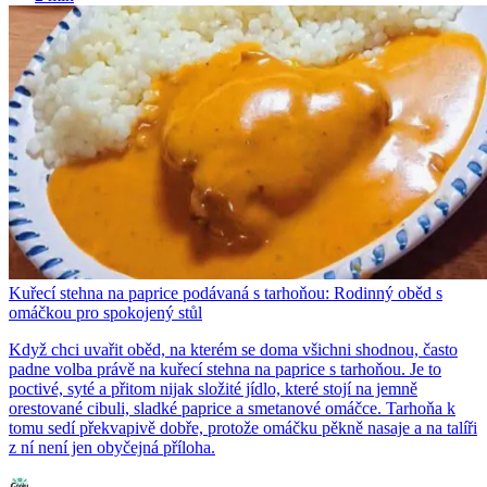
Kuřecí stehna na paprice podávaná s tarhoňou: Rodinný oběd s
omáčkou pro spokojený stůl
Když chci uvařit oběd, na kterém se doma všichni shodnou, často
padne volba právě na kuřecí stehna na paprice s tarhoňou. Je to
poctivé, syté a přitom nijak složité jídlo, které stojí na jemně
orestované cibuli, sladké paprice a smetanové omáčce. Tarhoňa k
tomu sedí překvapivě dobře, protože omáčku pěkně nasaje a na talíři
z ní není jen obyčejná příloha.