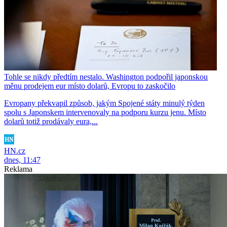
Tohle se nikdy předtím nestalo. Washington podpořil japonskou
měnu prodejem eur místo dolarů, Evropu to zaskočilo
Evropany překvapil způsob, jakým Spojené státy minulý týden
spolu s Japonskem intervenovaly na podporu kurzu jenu. Místo
dolarů totiž prodávaly eura,...
HN.cz
dnes, 11:47
Reklama