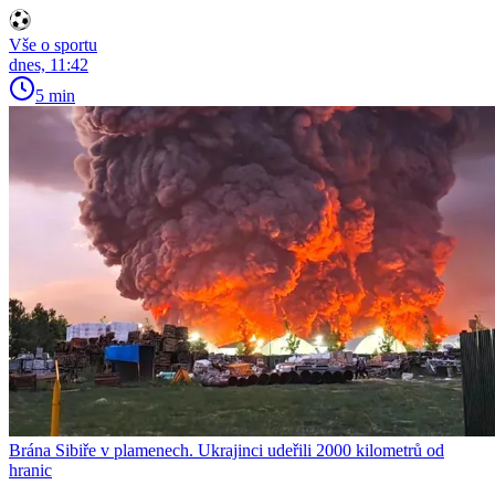
Vše o sportu
dnes, 11:42
5 min
Brána Sibiře v plamenech. Ukrajinci udeřili 2000 kilometrů od
hranic