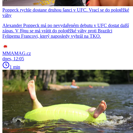
Poppeck rychle dostane druhou šanci v UFC. Vrací se do polotěžké
váhy
Alexander Poppeck má po nevydařeném debutu v UFC dostat další
zápas. V říjnu se má vrátit do polotěžké váhy proti Brazilci
Felipemu Francovi, který naposledy vyhrál na TKO.
MMAMAG.cz
dnes, 12:05
1 min