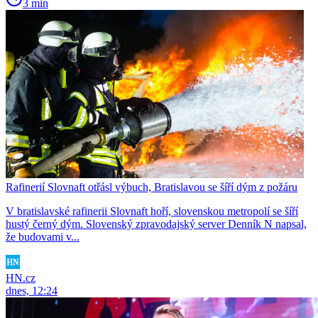
3 min
Rafinerií Slovnaft otřásl výbuch, Bratislavou se šíří dým z požáru
V bratislavské rafinerii Slovnaft hoří, slovenskou metropolí se šíří
hustý černý dým. Slovenský zpravodajský server Denník N napsal,
že budovami v...
HN.cz
dnes, 12:24