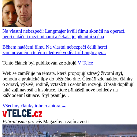
Na vlastní nebezpečí: Langmajer kvůli filmu skončil na operaci,
herci natáčeli mezi minami a čekala je pikantní scéna
Během natáčení filmu Na vlastní nebezpečí čelili herci
zaminovanému terénu i ledové vodě. Jiří Langmajer...
Tento článek byl publikován ze zdrojů
V Telce
Web se zaměřuje na témata, která propojují zdravý životní styl,
pohodu a praktické tipy do běžného dne. Čtenáři zde najdou články
o zdraví, výživě, rodině, vztazích i osobním rozvoji. Obsah doplňují
také zajímavosti a inspirace, které přinášejí nové pohledy na
každodenní situace. Styl psaní je...
Všechny články tohoto autora →
Vybrali jsme pro vás
Magazíny a zajímavosti