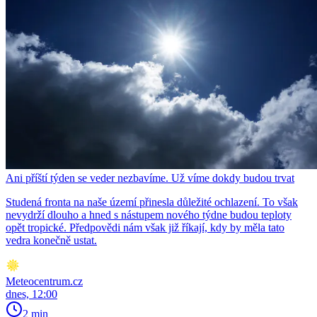
Ani příští týden se veder nezbavíme. Už víme dokdy budou trvat
Studená fronta na naše území přinesla důležité ochlazení. To však
nevydrží dlouho a hned s nástupem nového týdne budou teploty
opět tropické. Předpovědi nám však již říkají, kdy by měla tato
vedra konečně ustat.
Meteocentrum.cz
dnes, 12:00
2 min