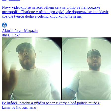
Nový videoklip se natáčel během června přímo ve francouzské
metropoli a Charlotte v něm nejen zpívá, ale doprovází se i na klavír,
což dle tvůrců dodává celému klipu komornější ráz.
Aktuálně.cz - Magazín
dnes, 11:57
Po krádeži batohu a výběru peněz z karty hledá policie muže z
kamerového záznamu