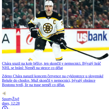
Chára srazil na kole běžce, ten skončil v nemocnici. Bývalý hráč
NHL se brání: Neměl na stezce co dělat
Zdeno Chára narazil koncem července na cyklostezce u slovenské
Beluše do chodce. Muž skončil v nemocnici, bývalý obránce
Bostonu tvrdí, že na trase neměl co dělat.
SportyŽivě
dnes, 12:28