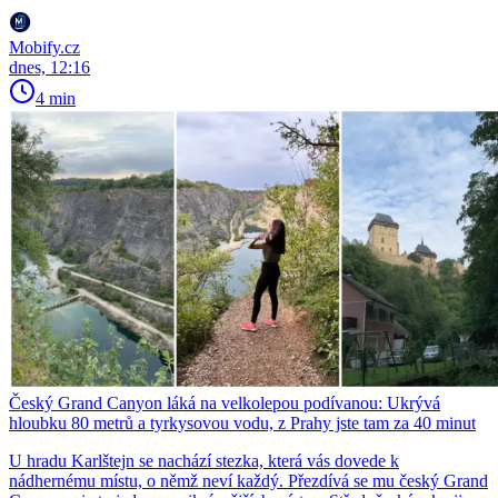
Mobify.cz
dnes, 12:16
4 min
Český Grand Canyon láká na velkolepou podívanou: Ukrývá
hloubku 80 metrů a tyrkysovou vodu, z Prahy jste tam za 40 minut
U hradu Karlštejn se nachází stezka, která vás dovede k
nádhernému místu, o němž neví každý. Přezdívá se mu český Grand