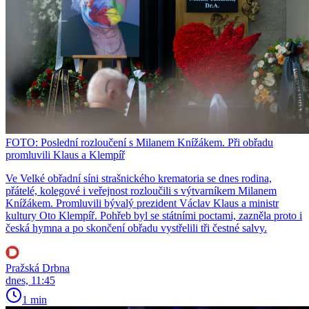
FOTO: Poslední rozloučení s Milanem Knížákem. Při obřadu
promluvili Klaus a Klempíř
Ve Velké obřadní síni strašnického krematoria se dnes rodina,
přátelé, kolegové i veřejnost rozloučili s výtvarníkem Milanem
Knížákem. Promluvili bývalý prezident Václav Klaus a ministr
kultury Oto Klempíř. Pohřeb byl se státními poctami, zazněla proto i
česká hymna a po skončení obřadu vystřelili tři čestné salvy.
Pražská Drbna
dnes, 11:45
1 min