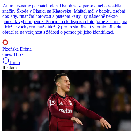
Zatím neznámý pachatel odcizil batoh ze zaparkovaného vozidla
značky Škoda v Plánici na Klatovsku. Majitel měl v batohu osobní
doklady, finanční hotovost a platební karty. Ty následně někdo
použil k výběru peněz. Policie má k dispozici fotografie z kamer, na
nichž je zachycen muž důležitý pro trestní řízení v tomto případu, a
obrací se na veřejnost s žádostí o pomoc při jeho identifikaci.
Plzeňská Drbna
dnes, 11:57
1 min
Reklama