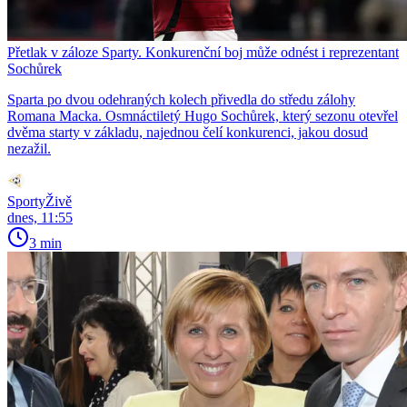
Přetlak v záloze Sparty. Konkurenční boj může odnést i reprezentant
Sochůrek
Sparta po dvou odehraných kolech přivedla do středu zálohy
Romana Macka. Osmnáctiletý Hugo Sochůrek, který sezonu otevřel
dvěma starty v základu, najednou čelí konkurenci, jakou dosud
nezažil.
SportyŽivě
dnes, 11:55
3 min