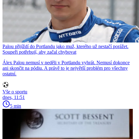
Palou přijíždí do Portlandu jako muž, kterého už nestačí porážet.
Soupeři potřebují, aby začal chybovat
Álex Palou nemusí v neděli v Portlandu vyhrát. Nemusí dokonce
ani skončit na pódiu. A právě to je největší problém pro všechny
ostatní.
Vše o sportu
dnes, 11:51
5 min