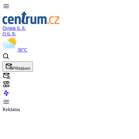
čtvrtek 6. 8.
čt 6. 8.
30°C
Přihlášení
Reklama