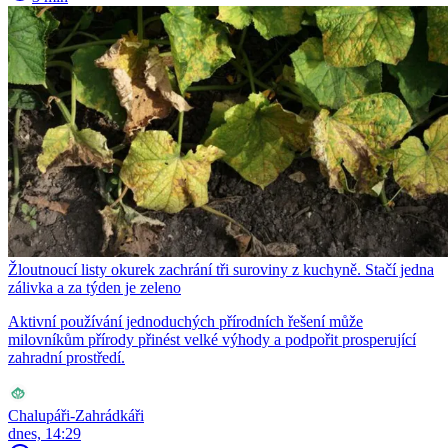
Žloutnoucí listy okurek zachrání tři suroviny z kuchyně. Stačí jedna
zálivka a za týden je zeleno
Aktivní používání jednoduchých přírodních řešení může
milovníkům přírody přinést velké výhody a podpořit prosperující
zahradní prostředí.
Chalupáři-Zahrádkáři
dnes, 14:29