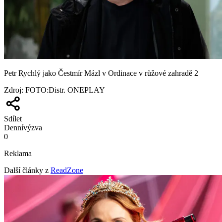
Petr Rychlý jako Čestmír Mázl v Ordinace v růžové zahradě 2
Zdroj
:
FOTO:Distr. ONEPLAY
Sdílet
Denní
výzva
0
Reklama
Další články z
ReadZone