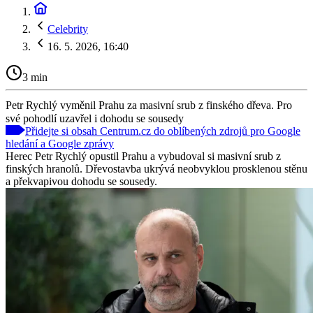
Celebrity
16. 5. 2026, 16:40
3 min
Petr Rychlý vyměnil Prahu za masivní srub z finského dřeva. Pro
své pohodlí uzavřel i dohodu se sousedy
Přidejte si obsah Centrum.cz do oblíbených zdrojů pro Google
hledání a Google zprávy
Herec Petr Rychlý opustil Prahu a vybudoval si masivní srub z
finských hranolů. Dřevostavba ukrývá neobvyklou prosklenou stěnu
a překvapivou dohodu se sousedy.