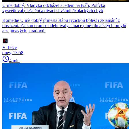
U mě dobrý: Vladyka odcházel s ledem na tváři, Polívka
vysvětloval plešatění a diváci si všimli školáckých chyb
Komedie U mě dobrý přinesla štábu fyzickou bolest i zklamání z
obsazení. Za kamerou se odehrávaly situace plné filmařských omylů
a zajímavých paradoxů.
V Telce
dnes, 13:58
4 min