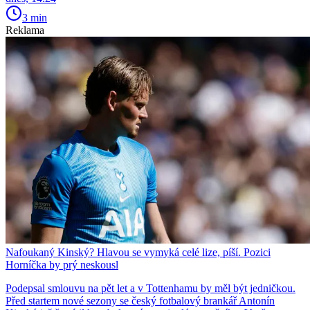
3 min
Reklama
Nafoukaný Kinský? Hlavou se vymyká celé lize, píší. Pozici
Horníčka by prý neskousl
Podepsal smlouvu na pět let a v Tottenhamu by měl být jedničkou.
Před startem nové sezony se český fotbalový brankář Antonín