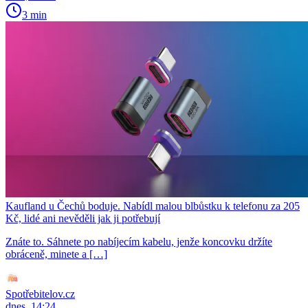
3 min
Kaufland u Čechů boduje. Nabídl malou blbůstku k telefonu za 205
Kč, lidé ani nevěděli jak ji potřebují
Znáte to. Sáhnete po nabíjecím kabelu, jenže koncovku držíte
obráceně, minete a […]
Spotřebitelov.cz
dnes, 14:24