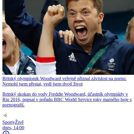
Britský olympionik Woodward veřejně přiznal závislost na pornu:
Nemohl jsem přestat, vedl jsem dvojí život
Britský skokan do vody Freddie Woodward, účastník olympiády v
Riu 2016, popsal v pořadu BBC World Service roky marného boje s
pornografií.
SportyŽivě
dnes, 14:00