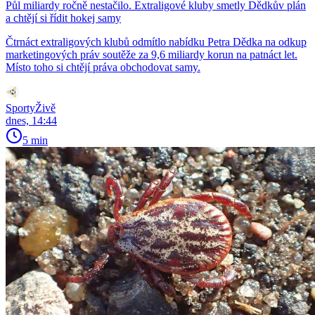
Půl miliardy ročně nestačilo. Extraligové kluby smetly Dědkův plán
a chtějí si řídit hokej samy
Čtrnáct extraligových klubů odmítlo nabídku Petra Dědka na odkup
marketingových práv soutěže za 9,6 miliardy korun na patnáct let.
Místo toho si chtějí práva obchodovat samy.
SportyŽivě
dnes, 14:44
5 min