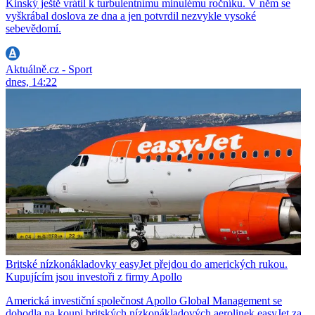
Kinský ještě vrátil k turbulentnímu minulému ročníku. V něm se
vyškrábal doslova ze dna a jen potvrdil nezvykle vysoké
sebevědomí.
Aktuálně.cz - Sport
dnes, 14:22
Britské nízkonákladovky easyJet přejdou do amerických rukou.
Kupujícím jsou investoři z firmy Apollo
Americká investiční společnost Apollo Global Management se
dohodla na koupi britských nízkonákladových aerolinek easyJet za