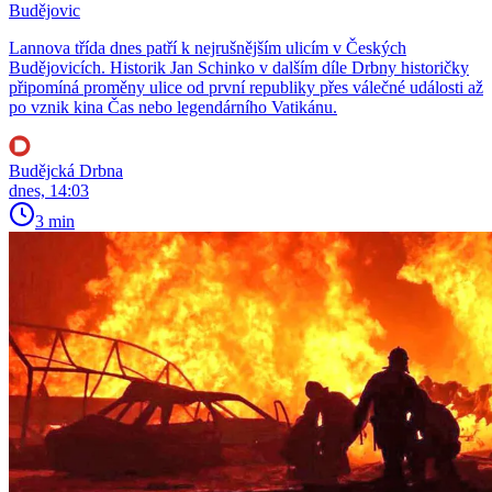
Budějovic
Lannova třída dnes patří k nejrušnějším ulicím v Českých
Budějovicích. Historik Jan Schinko v dalším díle Drbny historičky
připomíná proměny ulice od první republiky přes válečné události až
po vznik kina Čas nebo legendárního Vatikánu.
Budějcká Drbna
dnes, 14:03
3 min