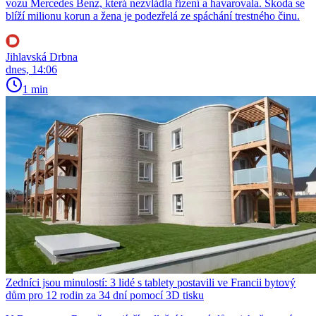
vozu Mercedes Benz, která nezvládla řízení a havarovala. Škoda se
blíží milionu korun a žena je podezřelá ze spáchání trestného činu.
Jihlavská Drbna
dnes, 14:06
1 min
Zedníci jsou minulostí: 3 lidé s tablety postavili ve Francii bytový
dům pro 12 rodin za 34 dní pomocí 3D tisku