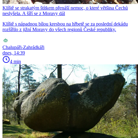
Klíště se strakatým štítkem přenáší nemoc, o které většina Čechů
neslyšela. A šíří se z Moravy dál
Klíště s nápadnou bílou kresbou na hřbetě se za poslední dekádu
rozšířilo z jižní Moravy do všech regionů České republiky.
Chalupáři-Zahrádkáři
dnes, 14:39
4 min