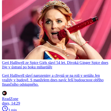
Geri Halliwell ze Spice Girls slaví 54 let. Divoká Ginger Spice dnes
žije v ústraní po boku miliardáře
Geri Halliwell slaví narozeniny a chystá se na roli v seriálu Jen
vraždy v budově. S manželem dnes navíc řeší budoucnost obřího
finančního odstupného.
ReadZone
dnes, 14:29
3 min