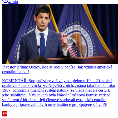
4 min
Investor Brůna: Ostrov, kde se rodily peníze. Jak vznikla americká
centrální banka?
KOMENTÁŘ. Spojené státy zažívaly na přelomu 19. a 20. století
opakované bankovní krize. Největší z nich, známá jako Panika roku
1907, ochromila finanční systém natolik, že vláda hledala cestu k
jeho stabilizaci. Výsledkem byla Národní měnová komise vedená
senátorem Aldrichem. Její členové studovali evropské centrální
banky a připravovali návrh nové instituce pro Spojené státy. Při