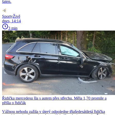
šaten.
SportyŽivě
dnes, 14:14
3 min
Řidička mercedesu šla s autem přes střechu. Měla 1,70 promile a
přišla o řidičák
Vážnou nehodu zažila v úterý odpoledne třiašedesátiletá řidička