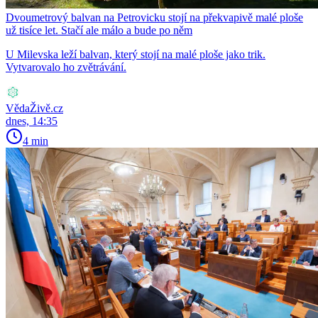
Dvoumetrový balvan na Petrovicku stojí na překvapivě malé ploše
už tisíce let. Stačí ale málo a bude po něm
U Milevska leží balvan, který stojí na malé ploše jako trik.
Vytvarovalo ho zvětrávání.
VědaŽivě.cz
dnes, 14:35
4 min