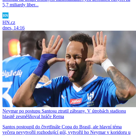
5,7 miliardy liber...
HN.cz
dnes, 14:16
Neymar po postupu Santosu ztratil zábrany. V útrobách stadionu
hlasitě zesměšňoval hráče Rema
Santos postoupil do čtvrtfinále Copa do Brasil, ale hlavní téma
večera nevytvořil rozhodující gól, vytvořil ho Neymar v koridoru u