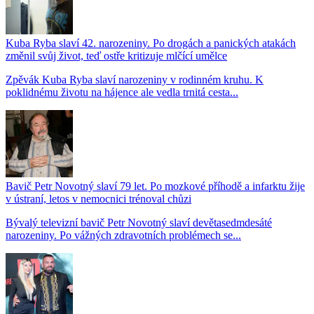
Kuba Ryba slaví 42. narozeniny. Po drogách a panických atakách
změnil svůj život, teď ostře kritizuje mlčící umělce
Zpěvák Kuba Ryba slaví narozeniny v rodinném kruhu. K
poklidnému životu na hájence ale vedla trnitá cesta...
Bavič Petr Novotný slaví 79 let. Po mozkové příhodě a infarktu žije
v ústraní, letos v nemocnici trénoval chůzi
Bývalý televizní bavič Petr Novotný slaví devětasedmdesáté
narozeniny. Po vážných zdravotních problémech se...