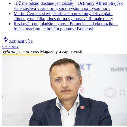
„Už mě odsud dostane jen zázrak.“ Ochrnutý Alfred Strejček
stále zůstává v sanatoriu, sní o výstupu na Lysou horu
Martin Čermák slaví pětatřicáté narozeniny. Dříve platil
alimenty na dálku, dnes doma vychovává tři malé dcery
Rezková o nejmladším synovi: Po nocích skládá muziku a
frká si marjánu, je bohém po tátovi Brabcovi
Zobrazit více
Celebrity
Vybrali jsme pro vás
Magazíny a zajímavosti