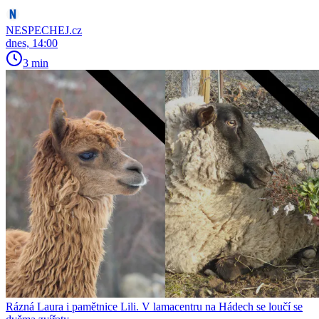
NESPECHEJ.cz
dnes, 14:00
3 min
Rázná Laura i pamětnice Lili. V lamacentru na Hádech se loučí se