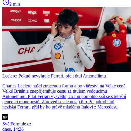
2 min
Leclerc: Pokud nevyhraje Ferrari, přeji titul Antonellimu
Charles Leclerc našel ztracenou formu a po vítězství na Velké ceně
Velké Británie znepříjemňuje cestu za titulem vedoucímu
Antonellimu. Pilot Ferrari vysvětlil, co mu pomohlo sžít se s letošní
generací monopostů. Zároveň se ale netají tím, že pokud titul
nezíská Ferrari, přál by ho právě mladému Italovi z Mercedesu.
SvětFormule.cz
dnes, 14:26