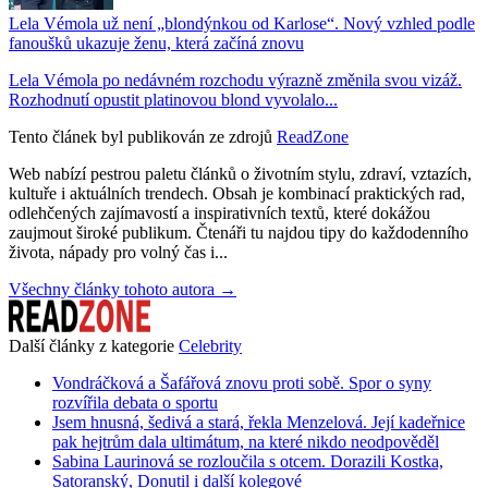
Lela Vémola už není „blondýnkou od Karlose“. Nový vzhled podle
fanoušků ukazuje ženu, která začíná znovu
Lela Vémola po nedávném rozchodu výrazně změnila svou vizáž.
Rozhodnutí opustit platinovou blond vyvolalo...
Tento článek byl publikován ze zdrojů
ReadZone
Web nabízí pestrou paletu článků o životním stylu, zdraví, vztazích,
kultuře i aktuálních trendech. Obsah je kombinací praktických rad,
odlehčených zajímavostí a inspirativních textů, které dokážou
zaujmout široké publikum. Čtenáři tu najdou tipy do každodenního
života, nápady pro volný čas i...
Všechny články tohoto autora →
Další články z kategorie
Celebrity
Vondráčková a Šafářová znovu proti sobě. Spor o syny
rozvířila debata o sportu
Jsem hnusná, šedivá a stará, řekla Menzelová. Její kadeřnice
pak hejtrům dala ultimátum, na které nikdo neodpověděl
Sabina Laurinová se rozloučila s otcem. Dorazili Kostka,
Satoranský, Donutil i další kolegové