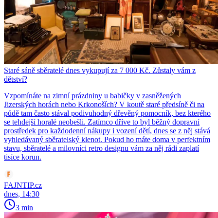
Staré sáně sběratelé dnes vykupují za 7 000 Kč. Zůstaly vám z
dětství?
Vzpomínáte na zimní prázdniny u babičky v zasněžených
Jizerských horách nebo Krkonoších? V koutě staré předsíně či na
půdě tam často stával podivuhodný dřevěný pomocník, bez kterého
se tehdejší horalé neobešli. Zatímco dříve to byl běžný dopravní
prostředek pro každodenní nákupy i vození dětí, dnes se z něj stává
vyhledávaný sběratelský klenot. Pokud ho máte doma v perfektním
stavu, sběratelé a milovníci retro designu vám za něj rádi zaplatí
tisíce korun.
FAJNTIP.cz
dnes, 14:30
3 min