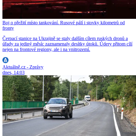
Boj o přežití místo tankování. Rusové pálí i stovky kilometrů od
fronty
Čerpací stanice na Ukrajině se staly dalším cílem ruských dronů a
úřady za jediný měsíc zaznamenaly desítky útoků. Údery přitom cílí
nejen na frontové regiony, ale i na vnitrozemí.
Aktuálně.cz - Zprávy
dnes, 14:03