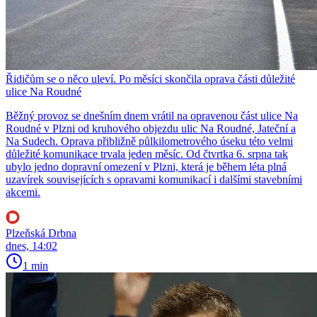
Řidičům se o něco uleví. Po měsíci skončila oprava části důležité
ulice Na Roudné
Běžný provoz se dnešním dnem vrátil na opravenou část ulice Na
Roudné v Plzni od kruhového objezdu ulic Na Roudné, Jateční a
Na Sudech. Oprava přibližně půlkilometrového úseku této velmi
důležité komunikace trvala jeden měsíc. Od čtvrtka 6. srpna tak
ubylo jedno dopravní omezení v Plzni, která je během léta plná
uzavírek souvisejících s opravami komunikací i dalšími stavebními
akcemi.
Plzeňská Drbna
dnes, 14:02
1 min