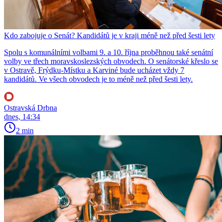
Kdo zabojuje o Senát? Kandidátů je v kraji méně než před šesti lety
Spolu s komunálními volbami 9. a 10. října proběhnou také senátní
volby ve třech moravskoslezských obvodech. O senátorské křeslo se
v Ostravě, Frýdku-Místku a Karviné bude ucházet vždy 7
kandidátů. Ve všech obvodech je to méně než před šesti lety.
Ostravská Drbna
dnes, 14:34
2 min