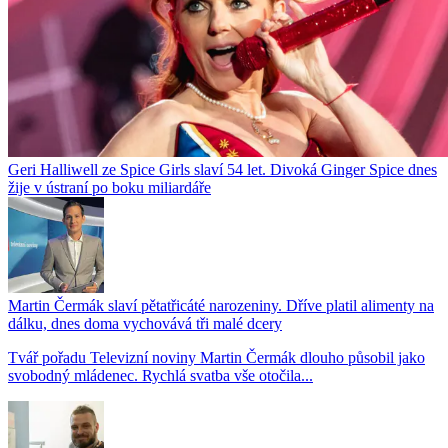
Geri Halliwell ze Spice Girls slaví 54 let. Divoká Ginger Spice dnes
žije v ústraní po boku miliardáře
Martin Čermák slaví pětatřicáté narozeniny. Dříve platil alimenty na
dálku, dnes doma vychovává tři malé dcery
Tvář pořadu Televizní noviny Martin Čermák dlouho působil jako
svobodný mládenec. Rychlá svatba vše otočila...