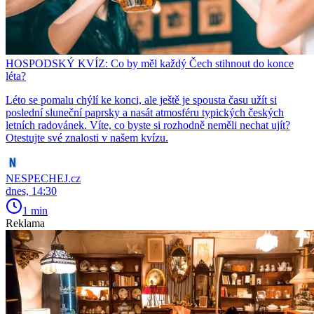
HOSPODSKÝ KVÍZ: Co by měl každý Čech stihnout do konce
léta?
Léto se pomalu chýlí ke konci, ale ještě je spousta času užít si
poslední sluneční paprsky a nasát atmosféru typických českých
letních radovánek. Víte, co byste si rozhodně neměli nechat ujít?
Otestujte své znalosti v našem kvízu.
NESPECHEJ.cz
dnes, 14:30
1 min
Reklama