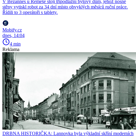
V Bezannes u Remeše stojí třípodlažní bytový dům, jehož nosné
stěny vytiskl robot za 34 dní místo obvyklých měsíců ruční práce.
Řídili to 3 operátoři s tablety.
Mobify.cz
dnes, 14:04
4 min
Reklama
DRBNA HISTORIČKA: Lannovka byla výkladní skříní moderních