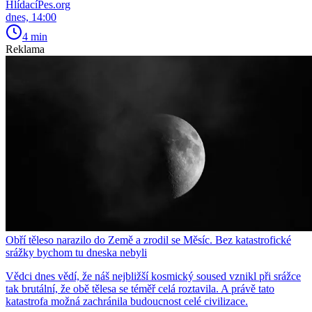
HlídacíPes.org
dnes, 14:00
4 min
Reklama
Obří těleso narazilo do Země a zrodil se Měsíc. Bez katastrofické
srážky bychom tu dneska nebyli
Vědci dnes vědí, že náš nejbližší kosmický soused vznikl při srážce
tak brutální, že obě tělesa se téměř celá roztavila. A právě tato
katastrofa možná zachránila budoucnost celé civilizace.