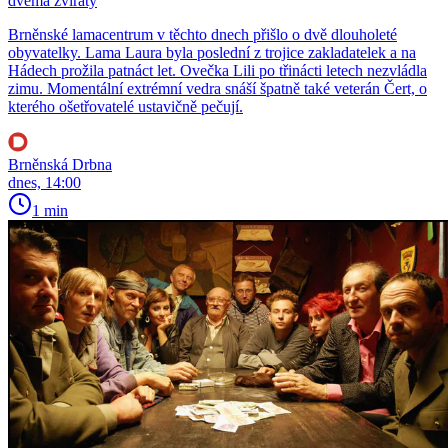
dvěma zvířaty
Brněnské lamacentrum v těchto dnech přišlo o dvě dlouholeté
obyvatelky. Lama Laura byla poslední z trojice zakladatelek a na
Hádech prožila patnáct let. Ovečka Lili po třinácti letech nezvládla
zimu. Momentální extrémní vedra snáší špatně také veterán Čert, o
kterého ošetřovatelé ustavičně pečují.
Brněnská Drbna
dnes, 14:00
1 min