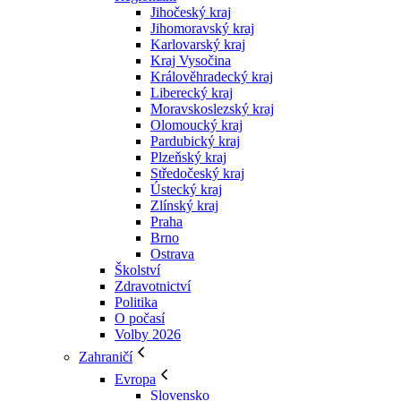
Jihočeský kraj
Jihomoravský kraj
Karlovarský kraj
Kraj Vysočina
Králověhradecký kraj
Liberecký kraj
Moravskoslezský kraj
Olomoucký kraj
Pardubický kraj
Plzeňský kraj
Středočeský kraj
Ústecký kraj
Zlínský kraj
Praha
Brno
Ostrava
Školství
Zdravotnictví
Politika
O počasí
Volby 2026
Zahraničí
Evropa
Slovensko