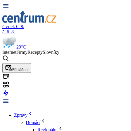
čtvrtek 6. 8.
čt 6. 8.
29°C
Internet
Firmy
Recepty
Slovníky
Přihlášení
Zprávy
Domácí
Regionální