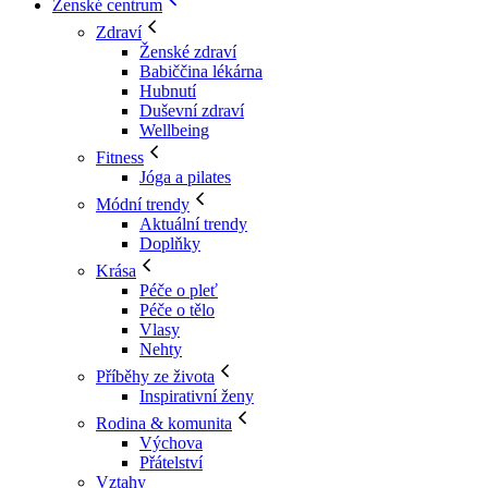
Ženské centrum
Zdraví
Ženské zdraví
Babiččina lékárna
Hubnutí
Duševní zdraví
Wellbeing
Fitness
Jóga a pilates
Módní trendy
Aktuální trendy
Doplňky
Krása
Péče o pleť
Péče o tělo
Vlasy
Nehty
Příběhy ze života
Inspirativní ženy
Rodina & komunita
Výchova
Přátelství
Vztahy