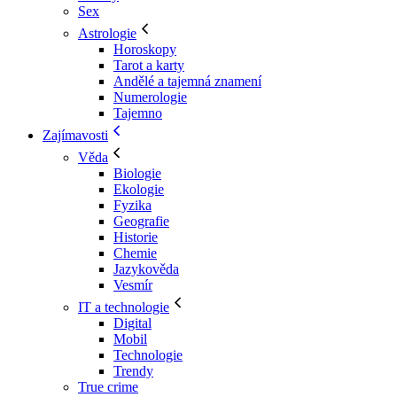
Sex
Astrologie
Horoskopy
Tarot a karty
Andělé a tajemná znamení
Numerologie
Tajemno
Zajímavosti
Věda
Biologie
Ekologie
Fyzika
Geografie
Historie
Chemie
Jazykověda
Vesmír
IT a technologie
Digital
Mobil
Technologie
Trendy
True crime