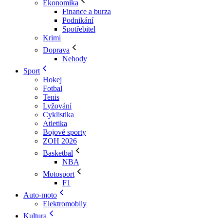
Ekonomika
Finance a burza
Podnikání
Spotřebitel
Krimi
Doprava
Nehody
Sport
Hokej
Fotbal
Tenis
Lyžování
Cyklistika
Atletika
Bojové sporty
ZOH 2026
Basketbal
NBA
Motosport
F1
Auto-moto
Elektromobily
Kultura