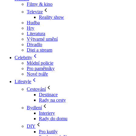
Filmy & kino
Televize
Reality show
Hudba
Hry
Literatura
Výtvarné umění
Divadlo
Digi a stream
Celebrity
Módní policie
Pro pamětníky
Nové tváře
Lifestyle
Cestování
Destinace
Rady na cesty
Bydlení
Interiery
Rady do domu
DIY
Pro kutily