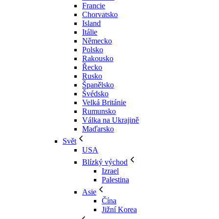
Francie
Chorvatsko
Island
Itálie
Německo
Polsko
Rakousko
Řecko
Rusko
Španělsko
Švédsko
Velká Británie
Rumunsko
Válka na Ukrajině
Maďarsko
Svět
USA
Blízký východ
Izrael
Palestina
Asie
Čína
Jižní Korea