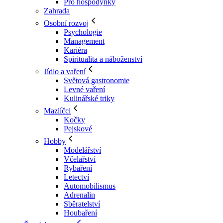
Pro hospodyňky
Zahrada
Osobní rozvoj
Psychologie
Management
Kariéra
Spiritualita a náboženství
Jídlo a vaření
Světová gastronomie
Levné vaření
Kulinářské triky
Mazlíčci
Kočky
Pejskové
Hobby
Modelářství
Včelařství
Rybaření
Letectví
Automobilismus
Adrenalin
Sběratelství
Houbaření