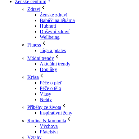
Ženské centrum
Zdraví
Ženské zdraví
Babiččina lékárna
Hubnutí
Duševní zdraví
Wellbeing
Fitness
Jóga a pilates
Módní trendy
Aktuální trendy
Doplňky
Krása
Péče o pleť
Péče o tělo
Vlasy
Nehty
Příběhy ze života
Inspirativní ženy
Rodina & komunita
Výchova
Přátelství
Vztahy