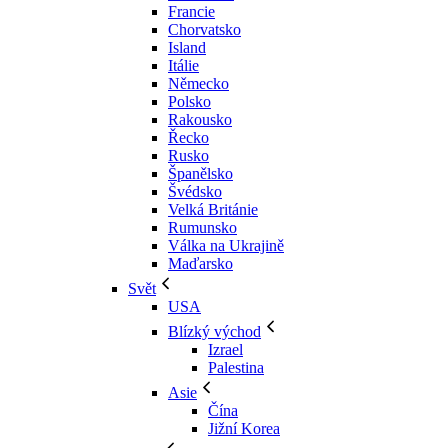
Francie
Chorvatsko
Island
Itálie
Německo
Polsko
Rakousko
Řecko
Rusko
Španělsko
Švédsko
Velká Británie
Rumunsko
Válka na Ukrajině
Maďarsko
Svět
USA
Blízký východ
Izrael
Palestina
Asie
Čína
Jižní Korea