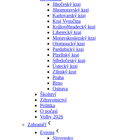
Jihočeský kraj
Jihomoravský kraj
Karlovarský kraj
Kraj Vysočina
Králověhradecký kraj
Liberecký kraj
Moravskoslezský kraj
Olomoucký kraj
Pardubický kraj
Plzeňský kraj
Středočeský kraj
Ústecký kraj
Zlínský kraj
Praha
Brno
Ostrava
Školství
Zdravotnictví
Politika
O počasí
Volby 2026
Zahraničí
Evropa
Slovensko