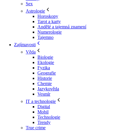
Sex
Astrologie
Horoskopy
Tarot a karty
Andělé a tajemná znamení
Numerologie
Tajemno
Zajímavosti
Věda
Biologie
Ekologie
Fyzika
Geografie
Historie
Chemie
Jazykověda
Vesmír
IT a technologie
Digital
Mobil
Technologie
Trendy
True crime