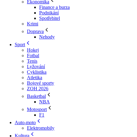
Ekonomika
Finance a burza
Podnikání
Spotřebitel
Krimi
Doprava
Nehody
Sport
Hokej
Fotbal
Tenis
Lyžování
Cyklistika
Atletika
Bojové sporty
ZOH 2026
Basketbal
NBA
Motosport
F1
Auto-moto
Elektromobily
Kultura