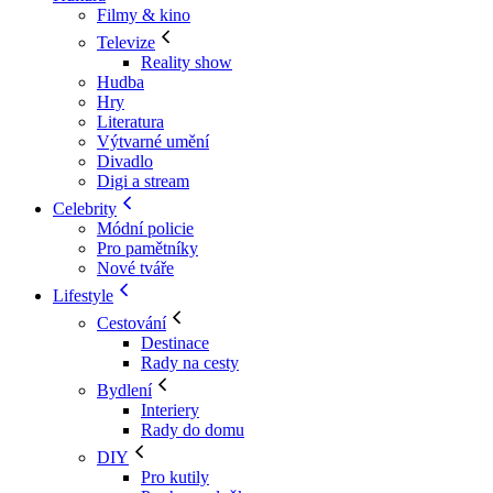
Filmy & kino
Televize
Reality show
Hudba
Hry
Literatura
Výtvarné umění
Divadlo
Digi a stream
Celebrity
Módní policie
Pro pamětníky
Nové tváře
Lifestyle
Cestování
Destinace
Rady na cesty
Bydlení
Interiery
Rady do domu
DIY
Pro kutily