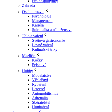
Pro hospodyňky
Zahrada
Osobní rozvoj
Psychologie
Management
Kariéra
Spiritualita a náboženství
Jídlo a vaření
Světová gastronomie
Levné vaření
Kulinářské triky
Mazlíčci
Kočky
Pejskové
Hobby
Modelářství
Včelařství
Rybaření
Letectví
Automobilismus
Adrenalin
Sběratelství
Houbaření