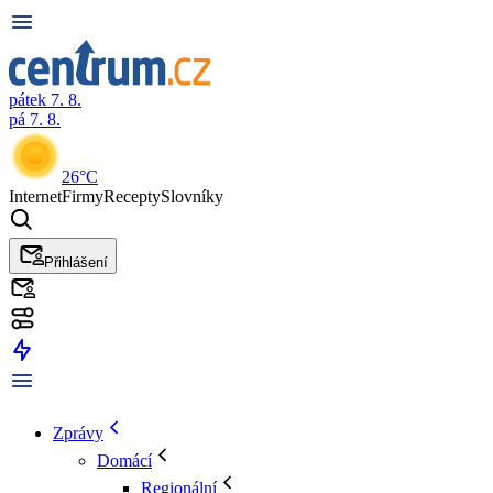
pátek 7. 8.
pá 7. 8.
26°C
Internet
Firmy
Recepty
Slovníky
Přihlášení
Zprávy
Domácí
Regionální