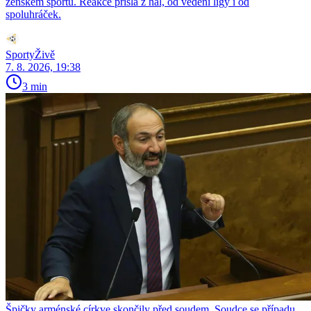
ženském sportu. Reakce přišla z hal, od vedení ligy i od
spoluhráček.
SportyŽivě
7. 8. 2026, 19:38
3 min
Špičky arménské církve skončily před soudem. Soudce se případu