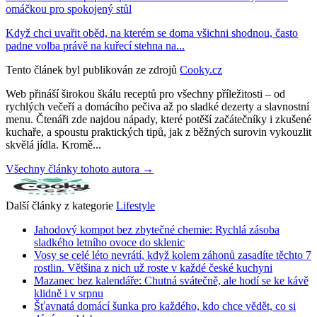
omáčkou pro spokojený stůl
Když chci uvařit oběd, na kterém se doma všichni shodnou, často
padne volba právě na kuřecí stehna na...
Tento článek byl publikován ze zdrojů
Cooky.cz
Web přináší širokou škálu receptů pro všechny příležitosti – od
rychlých večeří a domácího pečiva až po sladké dezerty a slavnostní
menu. Čtenáři zde najdou nápady, které potěší začátečníky i zkušené
kuchaře, a spoustu praktických tipů, jak z běžných surovin vykouzlit
skvělá jídla. Kromě...
Všechny články tohoto autora →
Další články z kategorie
Lifestyle
Jahodový kompot bez zbytečné chemie: Rychlá zásoba
sladkého letního ovoce do sklenic
Vosy se celé léto nevrátí, když kolem záhonů zasadíte těchto 7
rostlin. Většina z nich už roste v každé české kuchyni
Mazanec bez kalendáře: Chutná svátečně, ale hodí se ke kávě
klidně i v srpnu
Šťavnatá domácí šunka pro každého, kdo chce vědět, co si