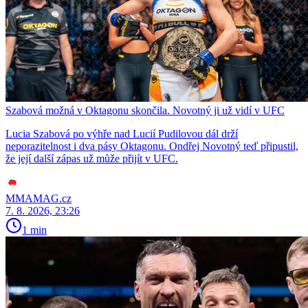
Szabová možná v Oktagonu skončila. Novotný ji už vidí v UFC
Lucia Szabová po výhře nad Lucií Pudilovou dál drží
neporazitelnost i dva pásy Oktagonu. Ondřej Novotný teď připustil,
že její další zápas už může přijít v UFC.
MMAMAG.cz
7. 8. 2026, 23:26
1 min