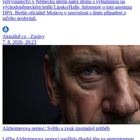
velvyslanectví v Německu úterní nález dronu s výbušninou na
východoněmeckém letišti Lipsko/Halle. Informuje o tom agentura
DPA. Berlín oficiálně Moskvu v souvislosti s tímto případem z
ničeho neobvinil.
Aktuálně.cz - Zprávy
7. 8. 2026, 20:23
Alzheimerova nemoc: Světlo a zvuk zpomalují průběh
Léčba Alzheimerovy nemoci narážela dlouhá léta na neprostupnou