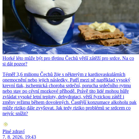
Horké léto může být pro třetinu Čechů větší zátěží pro srdce. Na co
si dát pozor?
Téměř 3,6 milionu Čechů žije s některým z kardiovaskulárních
onemocnění nebo jejich následky. Patří mezi ně například vysoký
krevní tlak, ischemická choroba srdeční, porucha srdečního rytmu
nebo stav po cévní mozkové příhodě. Právě tito lidé mohou hůře
zvládat vysoké letní teploty, dehydrataci, větší fyzickou zátěž i
změny režimu během dovolených. Častější konzumace alkoholu pak
může riziko dále zvyšovat. Jak tedy riziko problémů se srdcem co
nejvíc snížit?
Plné zdraví
7. 8. 2026, 19:43