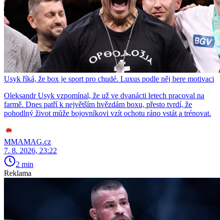
Usyk říká, že box je sport pro chudé. Luxus podle něj bere motivaci
Oleksandr Usyk vzpomínal, že už ve dvanácti letech pracoval na
farmě. Dnes patří k největším hvězdám boxu, přesto tvrdí, že
pohodlný život může bojovníkovi vzít ochotu ráno vstát a trénovat.
MMAMAG.cz
7. 8. 2026, 23:22
2 min
Reklama