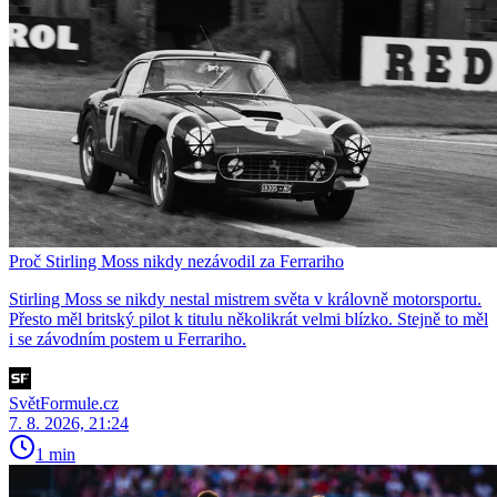
Proč Stirling Moss nikdy nezávodil za Ferrariho
Stirling Moss se nikdy nestal mistrem světa v královně motorsportu.
Přesto měl britský pilot k titulu několikrát velmi blízko. Stejně to měl
i se závodním postem u Ferrariho.
SvětFormule.cz
7. 8. 2026, 21:24
1 min