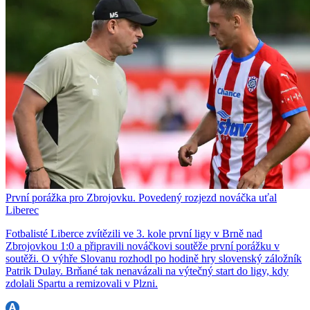
První porážka pro Zbrojovku. Povedený rozjezd nováčka uťal
Liberec
Fotbalisté Liberce zvítězili ve 3. kole první ligy v Brně nad
Zbrojovkou 1:0 a připravili nováčkovi soutěže první porážku v
soutěži. O výhře Slovanu rozhodl po hodině hry slovenský záložník
Patrik Dulay. Brňané tak nenavázali na výtečný start do ligy, kdy
zdolali Spartu a remizovali v Plzni.