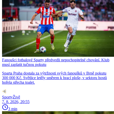
Fanoušci fotbalové Sparty předvedli nepochopitelné chování. Klub
musí zaplatit tučnou pokutu
Sparta Praha dostala za výtržnosti svých fanoušků v Brně pokutu
300 000 Kč. Světlice letěly směrem k hrací ploše, v sektoru hostů
hořela střecha toalet.
SportyŽivě
7. 8. 2026, 20:55
3 min