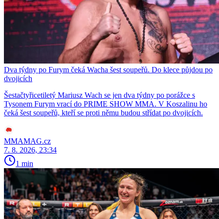
Dva týdny po Furym čeká Wacha šest soupeřů. Do klece půjdou po
dvojicích
Šestačtyřicetiletý Mariusz Wach se jen dva týdny po porážce s
Tysonem Furym vrací do PRIME SHOW MMA. V Koszalinu ho
čeká šest soupeřů, kteří se proti němu budou střídat po dvojicích.
MMAMAG.cz
7. 8. 2026, 23:34
1 min