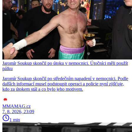
Jaromír Soukup skončil po útoku v nemocnici. Útočníci měli použít
pálku
Jaromír Soukup skončil po středečním napadení v nemocnici. Podle
dalších informací musel podstoupit operaci a policie nyní zjišťuje,
kdo za útokem stál a co bylo jeho motivem.
MMAMAG.cz
7. 8. 2026, 23:09
1 min