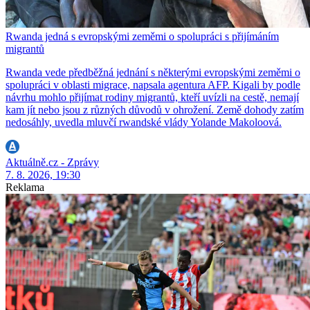
Rwanda jedná s evropskými zeměmi o spolupráci s přijímáním
migrantů
Rwanda vede předběžná jednání s některými evropskými zeměmi o
spolupráci v oblasti migrace, napsala agentura AFP. Kigali by podle
návrhu mohlo přijímat rodiny migrantů, kteří uvízli na cestě, nemají
kam jít nebo jsou z různých důvodů v ohrožení. Země dohody zatím
nedosáhly, uvedla mluvčí rwandské vlády Yolande Makoloová.
Aktuálně.cz - Zprávy
7. 8. 2026, 19:30
Reklama