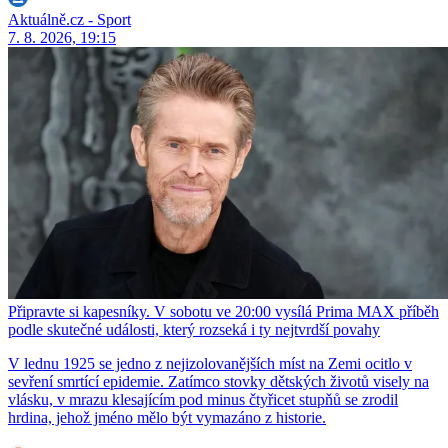
Aktuálně.cz - Sport
7. 8. 2026, 19:15
Připravte si kapesníky. V sobotu ve 20:00 vysílá Prima MAX příběh
podle skutečné události, který rozseká i ty nejtvrdší povahy
V lednu 1925 se jedno z nejizolovanějších míst na Zemi ocitlo v
sevření smrtící epidemie. Zatímco stovky dětských životů visely na
vlásku, v mrazu klesajícím pod minus čtyřicet stupňů se zrodil
hrdina, jehož jméno mělo být vymazáno z historie.