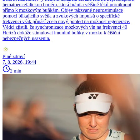
hematoencefalickou bariéru, která bránila většině léků proniknout
přímo k mozkovým buňkám. Objev takzvané neurostimulace
pomocí blikajícího světla a zvukových impulsů o specifické
frekvenci však přináší zcela nový pohled na možnost regenerace.
Vědci zjistili, že synchronizace mozkových vln na frekvenci 40
Hertzů dokáže stimulovat imunitní buňky v mozku k čištění
nebezpečných usazenin.
Plné zdraví
7. 8. 2026, 19:44
2 min