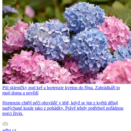
Půl skleničky pod keř a hortenzie kvetou do října. Zahrádkáři to
mají doma a nevědí
Hortenzie chtějí péči obzvlášť v létě, když se jim z květů dělají
nadýchané koule jako z pohádky. Právě tehdy potřebují pořádnou
porci živin.
adbz.cz