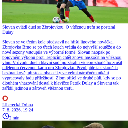
Slovan ovládl duel se Zbrojovkou. O vítěznou trefu se postaral
Dulay
Slovan se ve třetím kole představil na hřišti ligového nováčka.
Zbrojovka Brno se po třech letech vrátila do nejvyšší soutěže a do
nové sezony vstoupila ve výborné formě. Slovan naopak po
bojovném výkonu proti Teplicím chtěl znovu naskočit na vítěznou
vlnu. V úvodu duelu hlavní sudí po zásahu videorozhodčího zrušil
udělenou červenou kartu pro Zbrojovku. První půle tak skončila
bezbrankově, přesto si oba celky ve velmi náročném utkání
vypracovaly řadu příležitostí. Zlom přišel ve druhé půli, kdy se po
dlouhém vhazování dostal k hlavičce Patrik Dulay a Slovanu tak
zařídil jedinou a zároveň vítěznou trefu.
Liberecká Drbna
7. 8. 2026, 19:24
2 min