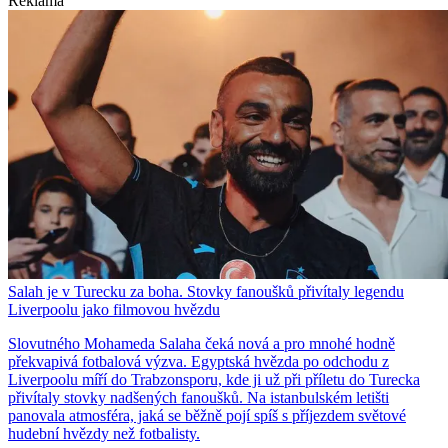
Reklama
Salah je v Turecku za boha. Stovky fanoušků přivítaly legendu
Liverpoolu jako filmovou hvězdu
Slovutného Mohameda Salaha čeká nová a pro mnohé hodně
překvapivá fotbalová výzva. Egyptská hvězda po odchodu z
Liverpoolu míří do Trabzonsporu, kde ji už při příletu do Turecka
přivítaly stovky nadšených fanoušků. Na istanbulském letišti
panovala atmosféra, jaká se běžně pojí spíš s příjezdem světové
hudební hvězdy než fotbalisty.