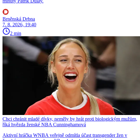
minuty Patrik Dulay.
Brněnská Drbna
7. 8. 2026, 19:40
2 min
Chci chránit mladé dívky, neměly by hrát proti biologickým mužům,
říká hvězda ženské NBA Cunninghamová
Aktivní hráčka WNBA veřejně odmítla účast transgender žen v