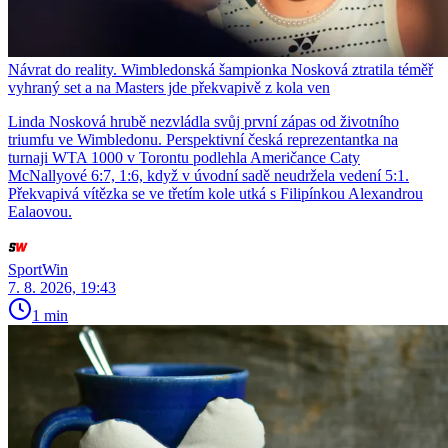
Návrat do reality. Wimbledonská šampionka Nosková ztratila téměř
vyhraný set a na Masters jde překvapivě z kola ven
Linda Nosková hrubě nezvládla svůj první zápas od životního
triumfu ve Wimbledonu. Perspektivní česká reprezentantka na
turnaji WTA 1000 v Torontu podlehla Američance Caty
McNallyové 6:7, 1:6, když v úvodní sadě neudržela vedení 5:1.
Překvapivá vítězka se ve třetím kole utká s Filipínkou Alexandrou
Ealaovou.
SportWin
7. 8. 2026, 19:43
1 min