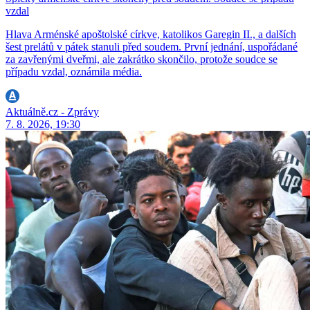
vzdal
Hlava Arménské apoštolské církve, katolikos Garegin II., a dalších
šest prelátů v pátek stanuli před soudem. První jednání, uspořádané
za zavřenými dveřmi, ale zakrátko skončilo, protože soudce se
případu vzdal, oznámila média.
Aktuálně.cz - Zprávy
7. 8. 2026, 19:30