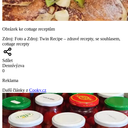
Obrázek ke cottage receptům
Zdroj
:
Foto a Zdroj: Twin Recipe – zdravé recepty, se souhlasem,
cottage recepty
Sdílet
Denní
výzva
0
Reklama
Další články z
Cooky.cz