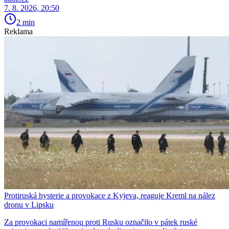
7. 8. 2026, 20:50
2 min
Reklama
Protiruská hysterie a provokace z Kyjeva, reaguje Kreml na nález
dronu v Lipsku
Za provokaci namířenou proti Rusku označilo v pátek ruské