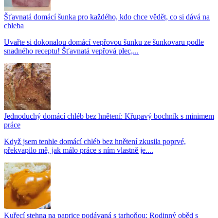
Šťavnatá domácí šunka pro každého, kdo chce vědět, co si dává na
chleba
Uvařte si dokonalou domácí vepřovou šunku ze šunkovaru podle
snadného receptu! Šťavnatá vepřová plec,...
Jednoduchý domácí chléb bez hnětení: Křupavý bochník s minimem
práce
Když jsem tenhle domácí chléb bez hnětení zkusila poprvé,
překvapilo mě, jak málo práce s ním vlastně je....
Kuřecí stehna na paprice podávaná s tarhoňou: Rodinný oběd s