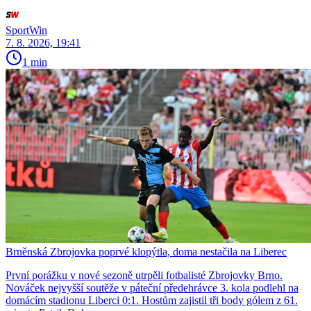
SportWin
7. 8. 2026, 19:41
1 min
Brněnská Zbrojovka poprvé klopýtla, doma nestačila na Liberec
První porážku v nové sezoně utrpěli fotbalisté Zbrojovky Brno.
Nováček nejvyšší soutěže v páteční předehrávce 3. kola podlehl na
domácím stadionu Liberci 0:1. Hostům zajistil tři body gólem z 61.