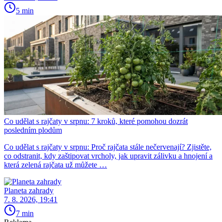
5 min
Co udělat s rajčaty v srpnu: 7 kroků, které pomohou dozrát
posledním plodům
Co udělat s rajčaty v srpnu: Proč rajčata stále nečervenají? Zjistěte,
co odstranit, kdy zaštipovat vrcholy, jak upravit zálivku a hnojení a
která zelená rajčata už můžete …
Planeta zahrady
7. 8. 2026, 19:41
7 min