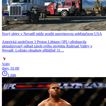
Nový objev v Nevadě může posílit surovinovou soběstačnost USA
Americká společnost 3 Proton Lithium (3PL) představila
aktualizovaný odhad zásob svého projektu Railroad Valley v
Nevadě. Ložisko obsahuje přibližně 31…
Volty
dnes, 01:00
1 min