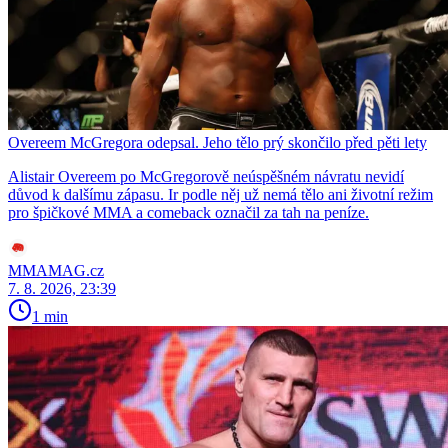
Overeem McGregora odepsal. Jeho tělo prý skončilo před pěti lety
Alistair Overeem po McGregorově neúspěšném návratu nevidí
důvod k dalšímu zápasu. Ir podle něj už nemá tělo ani životní režim
pro špičkové MMA a comeback označil za tah na peníze.
MMAMAG.cz
7. 8. 2026, 23:39
1 min