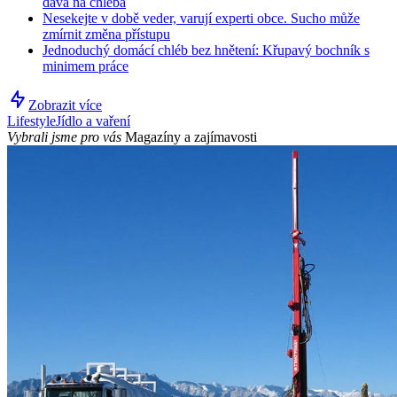
dává na chleba
Nesekejte v době veder, varují experti obce. Sucho může
zmírnit změna přístupu
Jednoduchý domácí chléb bez hnětení: Křupavý bochník s
minimem práce
Zobrazit více
Lifestyle
Jídlo a vaření
Vybrali jsme pro vás
Magazíny a zajímavosti