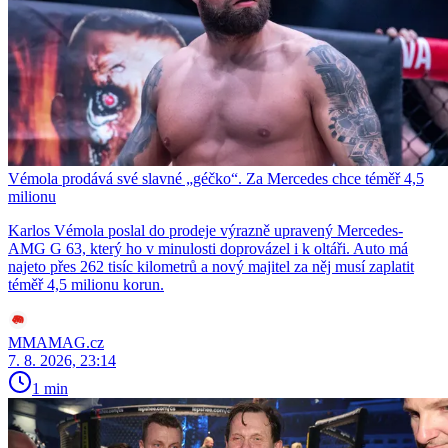
Vémola prodává své slavné „géčko“. Za Mercedes chce téměř 4,5
milionu
Karlos Vémola poslal do prodeje výrazně upravený Mercedes-
AMG G 63, který ho v minulosti doprovázel i k oltáři. Auto má
najeto přes 262 tisíc kilometrů a nový majitel za něj musí zaplatit
téměř 4,5 milionu korun.
MMAMAG.cz
7. 8. 2026, 23:14
1 min