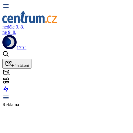
neděle 9. 8.
ne 9. 8.
17°C
Přihlášení
Reklama