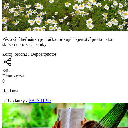
Pěstování heřmánku je hračka: Šokující tajemství pro bohatou
sklizeň i pro začátečníky
Zdroj
:
oroch2 / Depositphotos
Sdílet
Denní
výzva
0
Reklama
Další články z
FAJNTIP.cz