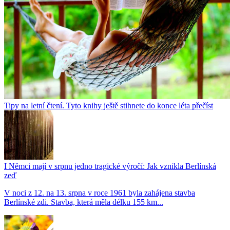
Tipy na letní čtení. Tyto knihy ještě stihnete do konce léta přečíst
I Němci mají v srpnu jedno tragické výročí: Jak vznikla Berlínská
zeď
V noci z 12. na 13. srpna v roce 1961 byla zahájena stavba
Berlínské zdi. Stavba, která měla délku 155 km...