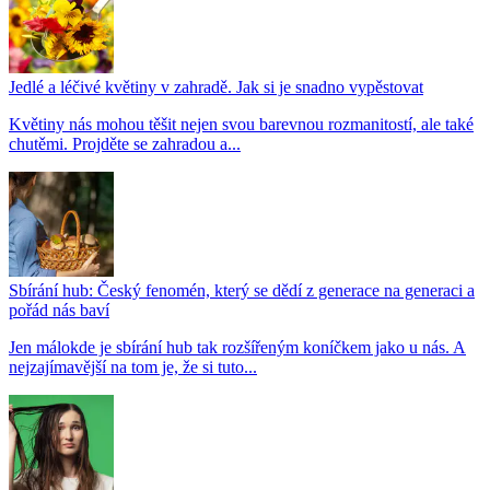
Jedlé a léčivé květiny v zahradě. Jak si je snadno vypěstovat
Květiny nás mohou těšit nejen svou barevnou rozmanitostí, ale také
chutěmi. Projděte se zahradou a...
Sbírání hub: Český fenomén, který se dědí z generace na generaci a
pořád nás baví
Jen málokde je sbírání hub tak rozšířeným koníčkem jako u nás. A
nejzajímavější na tom je, že si tuto...