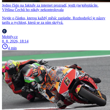
Jedno číslo na faktuře za internet prozradí, jestli (ne)přeplácíte.
Většina Čechů ho nikdy nekontrolovala
Nejde o částku, kterou každý měsíc zaplatíte. Rozhodující je název
tarifu a rychlost, která se za ním skrývá.
Mobify.cz
8. 8. 2026, 18:14
4 min