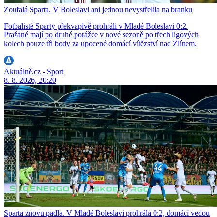
Zoufalá Sparta. V Boleslavi ani jednou nevystřelila na branku
Fotbalisté Sparty překvapivě prohráli v Mladé Boleslavi 0:2.
Pražané mají po druhé porážce v nové sezoně po třech ligových
kolech pouze tři body za upocené domácí vítězství nad Zlínem.
Aktuálně.cz - Sport
8. 8. 2026, 20:20
Sparta znovu padla. V Mladé Boleslavi prohrála 0:2, domácí vedou