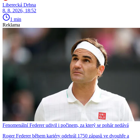
Liberecká Drbna
8. 8. 2026, 18:52
1 min
Reklama
Fenomenální Federer udivil i počinem, za který se pohár nedává
Roger Federer během kariéry odehrál 1750 zápasů ve dvouhře a