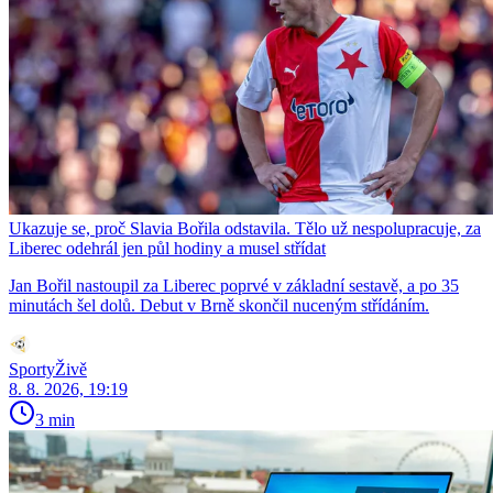
Ukazuje se, proč Slavia Bořila odstavila. Tělo už nespolupracuje, za
Liberec odehrál jen půl hodiny a musel střídat
Jan Bořil nastoupil za Liberec poprvé v základní sestavě, a po 35
minutách šel dolů. Debut v Brně skončil nuceným střídáním.
SportyŽivě
8. 8. 2026, 19:19
3 min