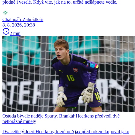
plodné i veselé. Když víte, jak na to, určitě nešlápnete vedle.
Chalupáři-Zahrádkáři
8. 8. 2026, 20:38
2 min
Ostuda bývalé naděje Sparty. Brankář Heerkens předvedl dvě
nehorázné minely
Dvacetiletý Joeri Heerkens, kterého Ajax před rokem kupoval jako