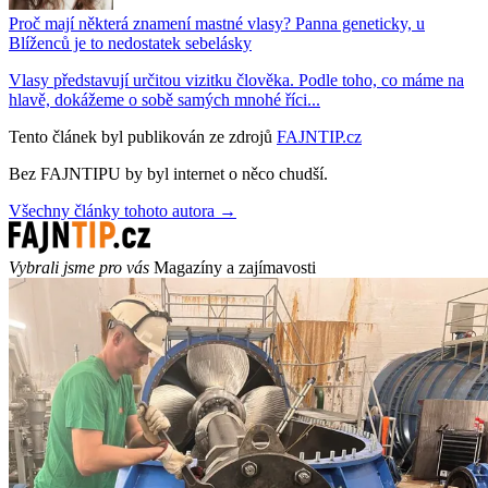
Proč mají některá znamení mastné vlasy? Panna geneticky, u
Blíženců je to nedostatek sebelásky
Vlasy představují určitou vizitku člověka. Podle toho, co máme na
hlavě, dokážeme o sobě samých mnohé říci...
Tento článek byl publikován ze zdrojů
FAJNTIP.cz
Bez FAJNTIPU by byl internet o něco chudší.
Všechny články tohoto autora →
Vybrali jsme pro vás
Magazíny a zajímavosti