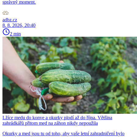
správný moment.
adbz.cz
8. 8. 2026, 20:40
2 min
Lžíce medu do konve a okurky plodí až do října. Většina
zahrádkářů přitom med na záhon nikdy nepoužila
Okurky a med jsou tu od toho, aby vaše letní zahradničení bylo