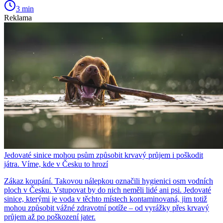
3 min
Reklama
Jedovaté sinice mohou psům způsobit krvavý průjem i poškodit
játra. Víme, kde v Česku to hrozí
Zákaz koupání. Takovou nálepkou označili hygienici osm vodních
ploch v Česku. Vstupovat by do nich neměli lidé ani psi. Jedovaté
sinice, kterými je voda v těchto místech kontaminovaná, jim totiž
mohou způsobit vážné zdravotní potíže – od vyrážky přes krvavý
průjem až po poškození jater.