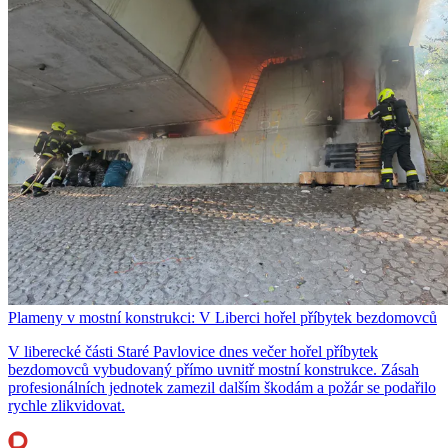
Plameny v mostní konstrukci: V Liberci hořel příbytek bezdomovců
V liberecké části Staré Pavlovice dnes večer hořel příbytek
bezdomovců vybudovaný přímo uvnitř mostní konstrukce. Zásah
profesionálních jednotek zamezil dalším škodám a požár se podařilo
rychle zlikvidovat.