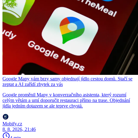
Google Mapy vám brzy samy objednají jídlo cestou domů. Stačí se
zeptat a AI zařídí zbytek za vás
Google proměnil Mapy v konverzačního asistenta, který rozumí
celým větám a umí doporučit restauraci přímo na trase. Objednání
jídla jedním dotazem se ale teprve chystá.
Mobify.cz
8. 8. 2026, 21:46
4 min