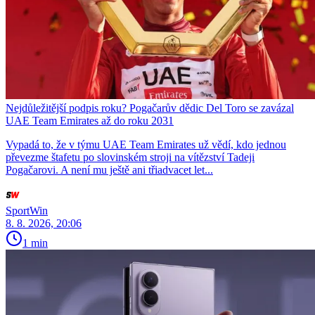
Nejdůležitější podpis roku? Pogačarův dědic Del Toro se zavázal
UAE Team Emirates až do roku 2031
Vypadá to, že v týmu UAE Team Emirates už vědí, kdo jednou
převezme štafetu po slovinském stroji na vítězství Tadeji
Pogačarovi. A není mu ještě ani třiadvacet let...
SportWin
8. 8. 2026, 20:06
1 min