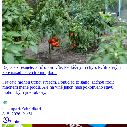
Rajčata stresujete, aniž o tom víte. Pět běžných chyb, kvůli kterým
keře nasadí sotva třetinu plodů
I rajčata mohou utrpět stresem. Pokud se to stane, začnou rodit
mnohem méně plodů. Ale na vině jejich neuspokojivého stavu
mohou být i jiné faktory.
Chalupáři-Zahrádkáři
8. 8. 2026, 21:51
2 min