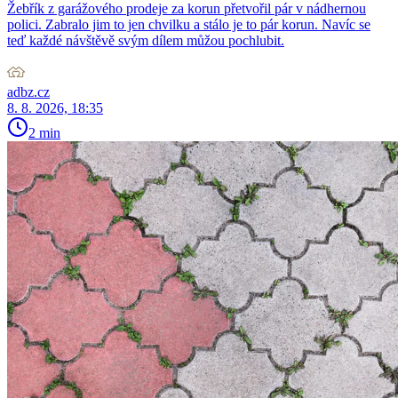
Žebřík z garážového prodeje za korun přetvořil pár v nádhernou
polici. Zabralo jim to jen chvilku a stálo je to pár korun. Navíc se
teď každé návštěvě svým dílem můžou pochlubit.
adbz.cz
8. 8. 2026, 18:35
2 min