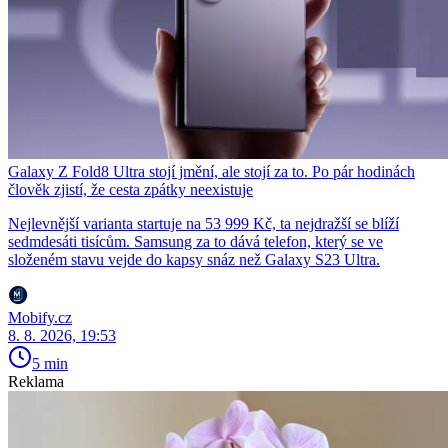
Galaxy Z Fold8 Ultra stojí jmění, ale stojí za to. Po pár hodinách
člověk zjistí, že cesta zpátky neexistuje
Nejlevnější varianta startuje na 53 999 Kč, ta nejdražší se blíží
sedmdesáti tisícům. Samsung za to dává telefon, který se ve
složeném stavu vejde do kapsy snáz než Galaxy S23 Ultra.
Mobify.cz
8. 8. 2026, 19:53
5 min
Reklama