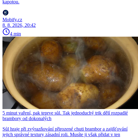
kapotou.
Mobify.cz
8. 8. 2026, 20:42
4 min
5 minut vaření, pak teprve sůl. Tak jednoduchý trik dělí rozpadlé
brambory od dokonalých
Sůl hraje při zvýrazňování přirozené chuti brambor a zajišťování
jejich správné textury zásadní roli. Musíte ji však přidat v ten