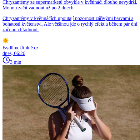
Chryzantémy ze supermarketů obvykle v květináči dlouho nevydrží.
Mohou začít vadnout už po 2 dnech
Chryzantémy v květináčích upoutají pozornost zářivými barvami a
bohatostí květenství. Ale většinou jde o rychlý efekt a během pár dní
začnou chřadnout.
BydlímeÚtulně.cz
dnes, 06:26
3 min