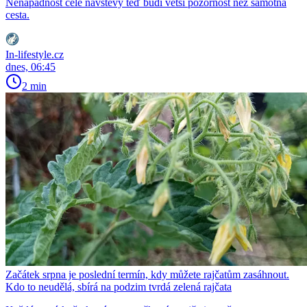
Nenápadnost celé návštěvy teď budí větší pozornost než samotná
cesta.
In-lifestyle.cz
dnes, 06:45
2 min
Začátek srpna je poslední termín, kdy můžete rajčatům zasáhnout.
Kdo to neudělá, sbírá na podzim tvrdá zelená rajčata