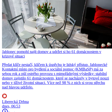
Jablonec pomohl najít domov a udržet si ho 61 domácnostem v
krizové situaci
Předat klíče nestačí, klíčem k úspěchu je lidský přístup. Jablonecké
Kontaktní místo pro bydlení a sociální pomoc (KMBaSP) má za
sebou rok a půl ostrého provozu s mimořádnými výsledky: stabilní
domov zajistilo 61 domácnostem, které se nacházely v bytové nouzi
nebo v tíživé životní situaci. Více než 98 % z nich si svou střechu
nad hlavou udrželo.
Liberecká Drbna
dnes, 06:53