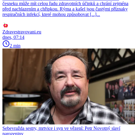
česneku může mít celou řadu zdravotních účinků a chrání zejména
před nachlazením a chřipkou. Rýma a kašel jsou častými příznaky
respiračních infekcí, které mohou způsobovat [...]...
Zdravestravovani.eu
dnes, 07:14
2 min
Sebevražda sestry, mrtvice i syn ve vězení: Petr Novotný slaví
narozeniny