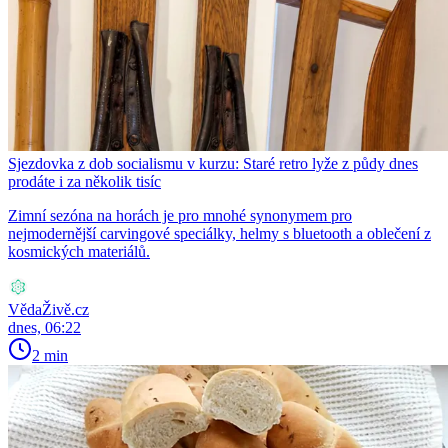
Sjezdovka z dob socialismu v kurzu: Staré retro lyže z půdy dnes
prodáte i za několik tisíc
Zimní sezóna na horách je pro mnohé synonymem pro
nejmodernější carvingové speciálky, helmy s bluetooth a oblečení z
kosmických materiálů.
VědaŽivě.cz
dnes, 06:22
2 min