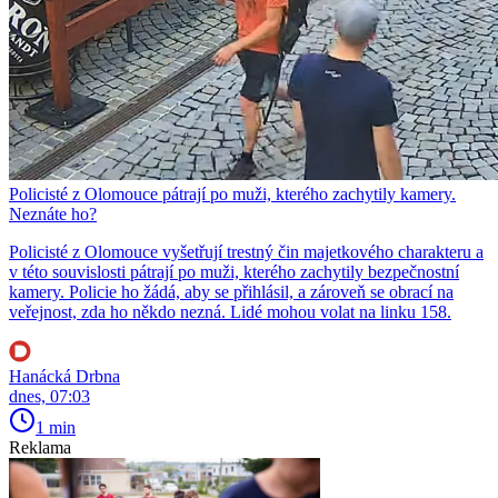
Policisté z Olomouce pátrají po muži, kterého zachytily kamery.
Neznáte ho?
Policisté z Olomouce vyšetřují trestný čin majetkového charakteru a
v této souvislosti pátrají po muži, kterého zachytily bezpečnostní
kamery. Policie ho žádá, aby se přihlásil, a zároveň se obrací na
veřejnost, zda ho někdo nezná. Lidé mohou volat na linku 158.
Hanácká Drbna
dnes, 07:03
1 min
Reklama