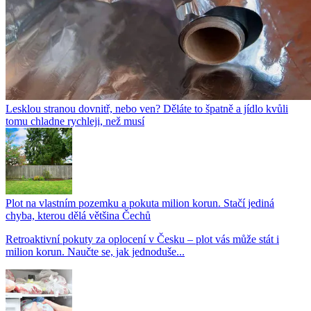
Lesklou stranou dovnitř, nebo ven? Děláte to špatně a jídlo kvůli
tomu chladne rychleji, než musí
Plot na vlastním pozemku a pokuta milion korun. Stačí jediná
chyba, kterou dělá většina Čechů
Retroaktivní pokuty za oplocení v Česku – plot vás může stát i
milion korun. Naučte se, jak jednoduše...