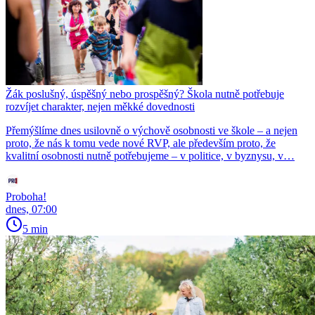
Žák poslušný, úspěšný nebo prospěšný? Škola nutně potřebuje
rozvíjet charakter, nejen měkké dovednosti
Přemýšlíme dnes usilovně o výchově osobnosti ve škole – a nejen
proto, že nás k tomu vede nové RVP, ale především proto, že
kvalitní osobnosti nutně potřebujeme – v politice, v byznysu, v…
Proboha!
dnes, 07:00
5 min