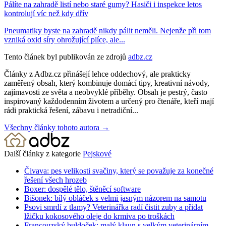
Pálíte na zahradě listí nebo staré gumy? Hasiči i inspekce letos
kontrolují víc než kdy dřív
Pneumatiky byste na zahradě nikdy pálit neměli. Nejenže při tom
vzniká oxid síry ohrožující plíce, ale...
Tento článek byl publikován ze zdrojů
adbz.cz
Články z Adbz.cz přinášejí lehce oddechový, ale prakticky
zaměřený obsah, který kombinuje domácí tipy, kreativní návody,
zajímavosti ze světa a neobvyklé příběhy. Obsah je pestrý, často
inspirovaný každodenním životem a určený pro čtenáře, kteří mají
rádi praktická řešení, zábavu i netradiční...
Všechny články tohoto autora →
Další články z kategorie
Pejskové
Čivava: pes velikosti svačiny, který se považuje za konečné
řešení všech hrozeb
Boxer: dospělé tělo, štěněcí software
Bišonek: bílý obláček s velmi jasným názorem na samotu
Psovi smrdí z tlamy? Veterinářka radí čistit zuby a přidat
lžičku kokosového oleje do krmiva po troškách
Francouzský buldoček: malý klaun s velkým veterinárním