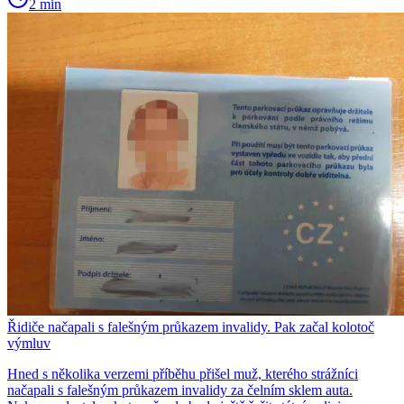
2 min
Řidiče načapali s falešným průkazem invalidy. Pak začal kolotoč
výmluv
Hned s několika verzemi příběhu přišel muž, kterého strážníci
načapali s falešným průkazem invalidy za čelním sklem auta.