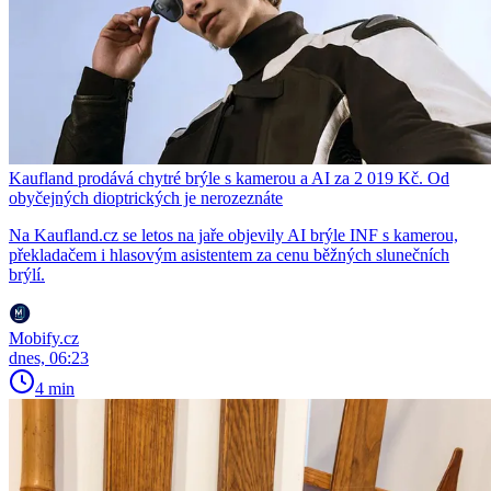
Kaufland prodává chytré brýle s kamerou a AI za 2 019 Kč. Od
obyčejných dioptrických je nerozeznáte
Na Kaufland.cz se letos na jaře objevily AI brýle INF s kamerou,
překladačem i hlasovým asistentem za cenu běžných slunečních
brýlí.
Mobify.cz
dnes, 06:23
4 min