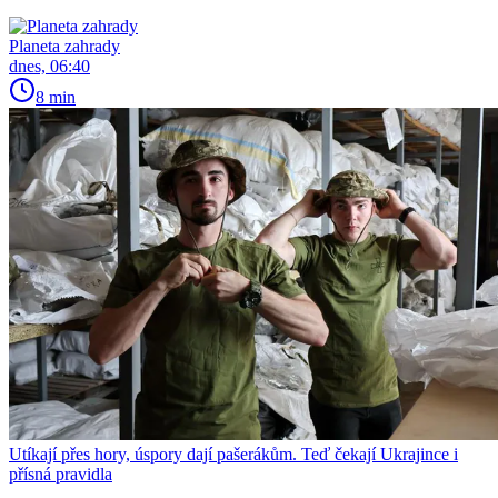
Planeta zahrady
dnes, 06:40
8 min
Utíkají přes hory, úspory dají pašerákům. Teď čekají Ukrajince i
přísná pravidla