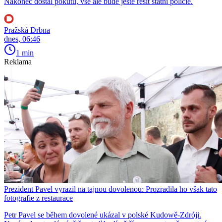
Nakonec dostal pokutu, vše ale bude ještě řešit státní policie.
Pražská Drbna
dnes, 06:46
1 min
Reklama
Prezident Pavel vyrazil na tajnou dovolenou: Prozradila ho však tato
fotografie z restaurace
Petr Pavel se během dovolené ukázal v polské Kudowě-Zdróji.