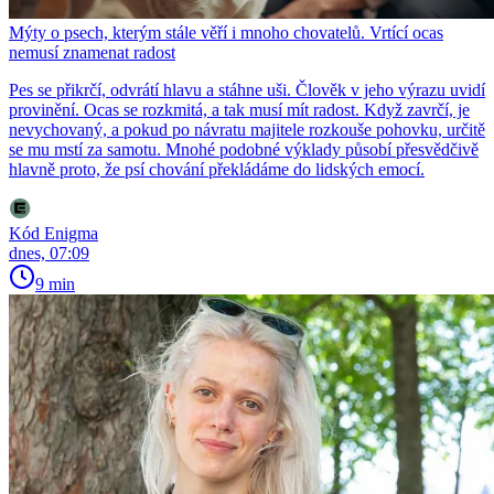
Mýty o psech, kterým stále věří i mnoho chovatelů. Vrtící ocas
nemusí znamenat radost
Pes se přikrčí, odvrátí hlavu a stáhne uši. Člověk v jeho výrazu uvidí
provinění. Ocas se rozkmitá, a tak musí mít radost. Když zavrčí, je
nevychovaný, a pokud po návratu majitele rozkouše pohovku, určitě
se mu mstí za samotu. Mnohé podobné výklady působí přesvědčivě
hlavně proto, že psí chování překládáme do lidských emocí.
Kód Enigma
dnes, 07:09
9 min