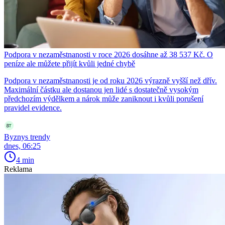
Podpora v nezaměstnanosti v roce 2026 dosáhne až 38 537 Kč. O
peníze ale můžete přijít kvůli jedné chybě
Podpora v nezaměstnanosti je od roku 2026 výrazně vyšší než dřív.
Maximální částku ale dostanou jen lidé s dostatečně vysokým
předchozím výdělkem a nárok může zaniknout i kvůli porušení
pravidel evidence.
Byznys trendy
dnes, 06:25
4 min
Reklama