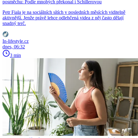
posměchu: Podle mnohých překonal i Schillerovou
Petr Fiala je na sociálních sítích v posledních měsících viditelně
aktivnější. Jenže právě lehce odlehčená videa z něj často dělají
snadný terč.
In-lifestyle.cz
dnes, 06:32
3 min