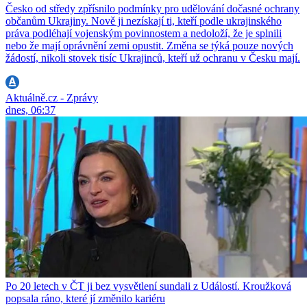
Česko od středy zpřísnilo podmínky pro udělování dočasné ochrany
občanům Ukrajiny. Nově ji nezískají ti, kteří podle ukrajinského
práva podléhají vojenským povinnostem a nedoloží, že je splnili
nebo že mají oprávnění zemi opustit. Změna se týká pouze nových
žádostí, nikoli stovek tisíc Ukrajinců, kteří už ochranu v Česku mají.
Aktuálně.cz - Zprávy
dnes, 06:37
Po 20 letech v ČT ji bez vysvětlení sundali z Událostí. Kroužková
popsala ráno, které jí změnilo kariéru