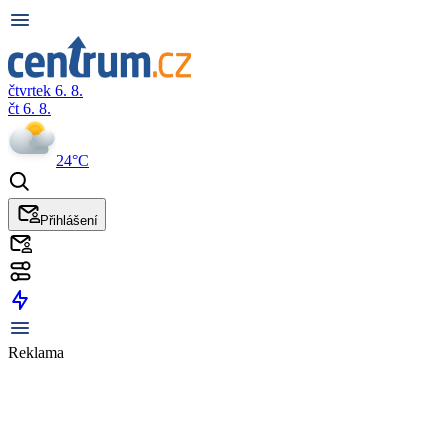
čtvrtek 6. 8.
čt 6. 8.
24°C
Přihlášení
Reklama