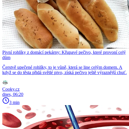
Pivní rohlíky z domácí pekárny: Křupavé pečivo, které provoní celý
dům
Čerstvě upečené rohlíky, to je vůně, která se line celým domem. A
když se do těsta přidá světlé pivo, získá pečivo ještě výraznější chuť.
Cooky.cz
dnes, 06:20
3 min