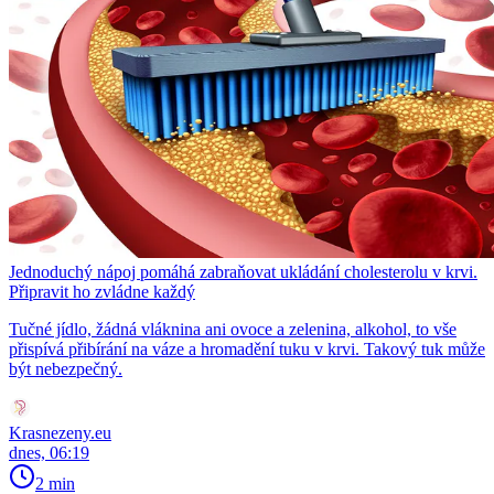
Jednoduchý nápoj pomáhá zabraňovat ukládání cholesterolu v krvi.
Připravit ho zvládne každý
Tučné jídlo, žádná vláknina ani ovoce a zelenina, alkohol, to vše
přispívá přibírání na váze a hromadění tuku v krvi. Takový tuk může
být nebezpečný.
Krasnezeny.eu
dnes, 06:19
2 min