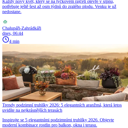
Každý nový květ, který se na tyčkovém rajčeti otevře v srpnu,
potřebuje ještě šest až osm týdnů do zralého plodu. Venku je už
nedostane.
Chalupáři-Zahrádkáři
dnes, 06:44
4 min
Trendy podzimní truhlíky 2026: 5 elegantních aranžmá, která letos
uvidíte na nejkrásnějších terasách
Inspirujte se 5 elegantními podzimními truhlíky 2026. Objevte
moderní kombinace rostlin pro balkon, okna i terasu.