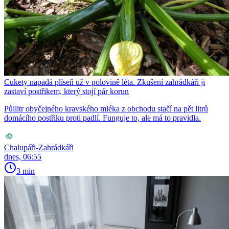
Cukety napadá plíseň už v polovině léta. Zkušení zahrádkáři ji
zastaví postřikem, který stojí pár korun
Půllitr obyčejného kravského mléka z obchodu stačí na pět litrů
domácího postřiku proti padlí. Funguje to, ale má to pravidla.
Chalupáři-Zahrádkáři
dnes, 06:55
3 min