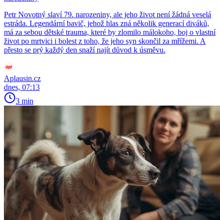
Petr Novotný slaví 79. narozeniny, ale jeho život není žádná veselá
estráda. Legendární bavič, jehož hlas zná několik generací diváků,
má za sebou dětské trauma, které by zlomilo málokoho, boj o vlastní
život po mrtvici i bolest z toho, že jeho syn skončil za mřížemi. A
přesto se prý každý den snaží najít důvod k úsměvu.
Aplausin.cz
dnes, 07:13
3 min