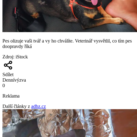
Pes olizuje vaši tvář a vy ho chválíte. Veterinář vysvětlil, co tím pes
doopravdy říká
Zdroj
:
iStock
Sdílet
Denní
výzva
0
Reklama
Další články z
adbz.cz