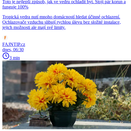
Toto je nejlepší způsob, jak ve vedru ochladit byt. Stojí pár korun a
funguje 100%
Tropická vedra nutí mnoho domácností hledat účinné ochlazení.
Ochlazovače vzduchu slibují rychlou úlevu bez složité instalace,
jejich možnosti ale mají své limity.
FAJNTIP.cz
dnes, 06:30
3 min