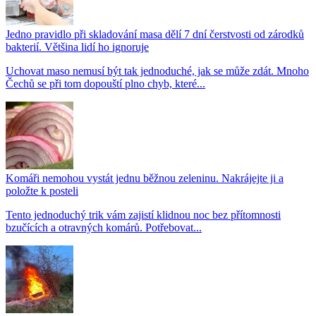
Jedno pravidlo při skladování masa dělí 7 dní čerstvosti od zárodků
bakterií. Většina lidí ho ignoruje
Uchovat maso nemusí být tak jednoduché, jak se může zdát. Mnoho
Čechů se při tom dopouští plno chyb, které...
Komáři nemohou vystát jednu běžnou zeleninu. Nakrájejte ji a
položte k posteli
Tento jednoduchý trik vám zajistí klidnou noc bez přítomnosti
bzučících a otravných komárů. Potřebovat...