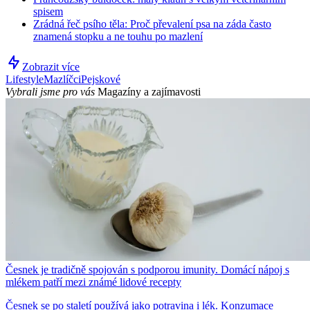
spisem
Zrádná řeč psího těla: Proč převalení psa na záda často
znamená stopku a ne touhu po mazlení
Zobrazit více
Lifestyle
Mazlíčci
Pejskové
Vybrali jsme pro vás
Magazíny a zajímavosti
Česnek je tradičně spojován s podporou imunity. Domácí nápoj s
mlékem patří mezi známé lidové recepty
Česnek se po staletí používá jako potravina i lék. Konzumace