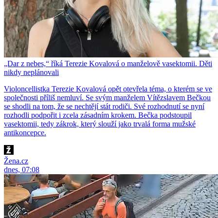
„Dar z nebes,“ říká Terezie Kovalová o manželově vasektomii. Děti
nikdy neplánovali
Violoncellistka Terezie Kovalová opět otevřela téma, o kterém se ve
společnosti příliš nemluví. Se svým manželem Vítězslavem Bečkou
se shodli na tom, že se nechtějí stát rodiči. Své rozhodnutí se nyní
rozhodli podpořit i zcela zásadním krokem. Bečka podstoupil
vasektomii, tedy zákrok, který slouží jako trvalá forma mužské
antikoncepce.
Žena.cz
dnes, 07:08