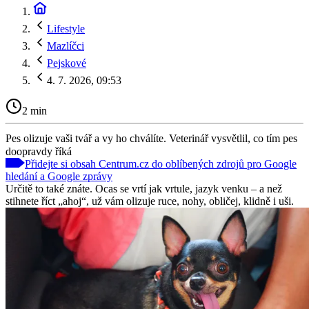
Lifestyle
Mazlíčci
Pejskové
4. 7. 2026, 09:53
2 min
Pes olizuje vaši tvář a vy ho chválíte. Veterinář vysvětlil, co tím pes
doopravdy říká
Přidejte si obsah Centrum.cz do oblíbených zdrojů pro Google
hledání a Google zprávy
Určitě to také znáte. Ocas se vrtí jak vrtule, jazyk venku – a než
stihnete říct „ahoj“, už vám olizuje ruce, nohy, obličej, klidně i uši.