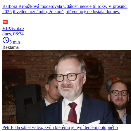
Barbora Kroužková moderovala Události necelé tři roky. V prosinci
2025 jí vedení oznámilo, že končí, důvod prý nedostala dodnes.
VIPživot.cz
dnes, 06:34
3 min
Reklama
Petr Fiala sdílel video, kvůli kterému je nyní terčem potupného