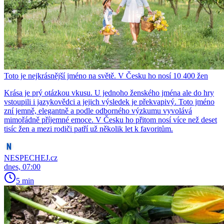
Toto je nejkrásnější jméno na světě. V Česku ho nosí 10 400 žen
Krása je prý otázkou vkusu. U jednoho ženského jména ale do hry
vstoupili i jazykovědci a jejich výsledek je překvapivý. Toto jméno
zní jemně, elegantně a podle odborného výzkumu vyvolává
mimořádně příjemné emoce. V Česku ho přitom nosí více než deset
tisíc žen a mezi rodiči patří už několik let k favoritům.
NESPECHEJ.cz
dnes, 07:00
5 min