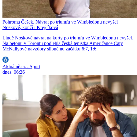
Pohroma Češek. Návrat po triumfu ve Wimbledonu nevyšel
Noskové, končí i Krejčíková
Lindě Noskové návrat na kurty po triumfu ve Wimbledonu nevyšel.
Na betonu v Torontu podlehla česká tenistka Američance Caty
McNallyové navzdory slibnému začátku 6:7, 1:6.
Aktuálně.cz - Sport
dnes, 06:26