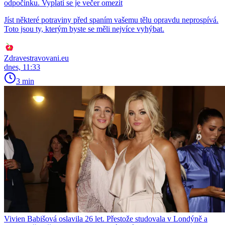
odpočinku. Vyplatí se je večer omezit
Jíst některé potraviny před spaním vašemu tělu opravdu neprospívá.
Toto jsou ty, kterým byste se měli nejvíce vyhýbat.
Zdravestravovani.eu
dnes, 11:33
3 min
Vivien Babišová oslavila 26 let. Přestože studovala v Londýně a