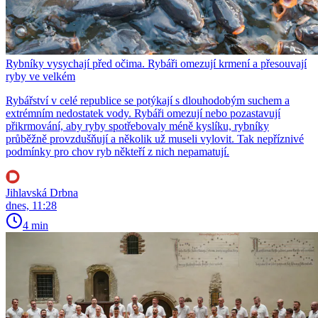
Rybníky vysychají před očima. Rybáři omezují krmení a přesouvají
ryby ve velkém
Rybářství v celé republice se potýkají s dlouhodobým suchem a
extrémním nedostatek vody. Rybáři omezují nebo pozastavují
přikrmování, aby ryby spotřebovaly méně kyslíku, rybníky
průběžně provzdušňují a několik už museli vylovit. Tak nepříznivé
podmínky pro chov ryb někteří z nich nepamatují.
Jihlavská Drbna
dnes, 11:28
4 min