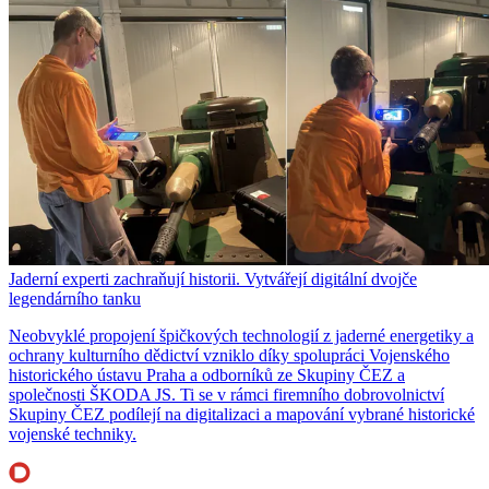
Jaderní experti zachraňují historii. Vytvářejí digitální dvojče
legendárního tanku
Neobvyklé propojení špičkových technologií z jaderné energetiky a
ochrany kulturního dědictví vzniklo díky spolupráci Vojenského
historického ústavu Praha a odborníků ze Skupiny ČEZ a
společnosti ŠKODA JS. Ti se v rámci firemního dobrovolnictví
Skupiny ČEZ podílejí na digitalizaci a mapování vybrané historické
vojenské techniky.