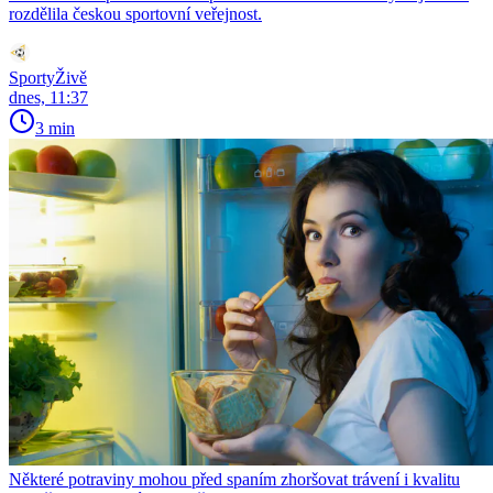
rozdělila českou sportovní veřejnost.
SportyŽivě
dnes, 11:37
3 min
Některé potraviny mohou před spaním zhoršovat trávení i kvalitu