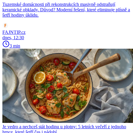
Tuzemské domácnosti při rekonstrukcích masivně odstraňují
keramické obklady. Důvod? Moderní řešení, které eliminuje plísně a
šetří hodiny úklidu.
FAJNTIP.cz
dnes, 12:30
3 min
Je vedro a nechceš stát hodinu u plotny: 5 letních večeří z jednoho
hrnce, které šetří čas i nádobí