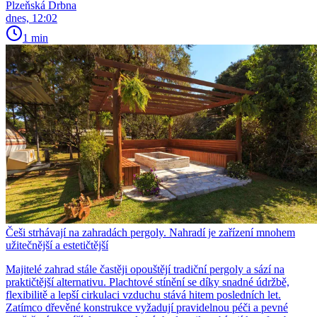
Plzeňská Drbna
dnes, 12:02
1 min
Češi strhávají na zahradách pergoly. Nahradí je zařízení mnohem
užitečnější a estetičtější
Majitelé zahrad stále častěji opouštějí tradiční pergoly a sází na
praktičtější alternativu. Plachtové stínění se díky snadné údržbě,
flexibilitě a lepší cirkulaci vzduchu stává hitem posledních let.
Zatímco dřevěné konstrukce vyžadují pravidelnou péči a pevné