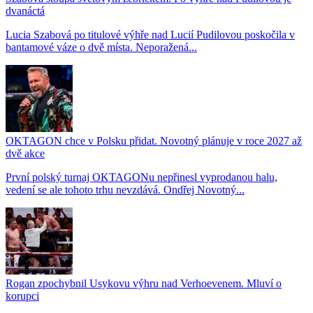
dvanáctá
Lucia Szabová po titulové výhře nad Lucií Pudilovou poskočila v
bantamové váze o dvě místa. Neporažená...
OKTAGON chce v Polsku přidat. Novotný plánuje v roce 2027 až
dvě akce
První polský turnaj OKTAGONu nepřinesl vyprodanou halu,
vedení se ale tohoto trhu nevzdává. Ondřej Novotný...
Rogan zpochybnil Usykovu výhru nad Verhoevenem. Mluví o
korupci