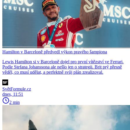
Hamilton v Barceloně předvedl výkon pravého šampiona
Lewis Hamilton si v Barceloně dojel pro první vítězství ve Ferrari.
Podle Stefana Johanssona ale nešlo jen o strategii. Brit prý přesně
věděl, co musí udělat, a perfektně svůj plán zrealizoval.
SvětFormule.cz
dnes, 11:51
2 min