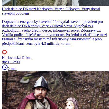
Úsek dálnice D6 mezi Karlovými Vary a Olšovými Vraty dostal
stavební povolení
Dopravní a energetický stavební úřad vydal stavební povolení pro
úsek dálnice D6 Karlovy Vary - Olšová Vrata. Vyplývá to z
rozhodnutí na jeho úřední desce, informoval server Zdopravy.cz.
Verdikt podle něj ještě není pravomocný. Poslední úsek dálnice mezi
Prahou a lázeňským městem má být dlouhý osm kilometrů a jeho
předpokládaná cena byla 4,3 miliardy korun.
Karlovarská Drbna
dnes, 12:00
2 min