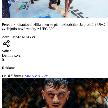
Pereira knokautoval Hilla a ten se ptal rozhodčího: Já prohrál? UFC
zveřejnilo nové záběry z UFC 300
Zdroj
:
MMAMAG.cz
Sdílet
Denní
výzva
0
Reklama
Další články z
MMAMAG.cz