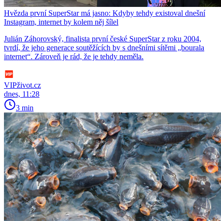
Hvězda první SuperStar má jasno: Kdyby tehdy existoval dnešní
Instagram, internet by kolem něj šílel
Julián Záhorovský, finalista první české SuperStar z roku 2004,
tvrdí, že jeho generace soutěžících by s dnešními sítěmi „bourala
internet“. Zároveň je rád, že je tehdy neměla.
VIPživot.cz
dnes, 11:28
3 min