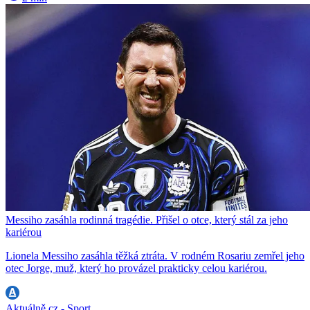
Messiho zasáhla rodinná tragédie. Přišel o otce, který stál za jeho
kariérou
Lionela Messiho zasáhla těžká ztráta. V rodném Rosariu zemřel jeho
otec Jorge, muž, který ho provázel prakticky celou kariérou.
Aktuálně.cz - Sport