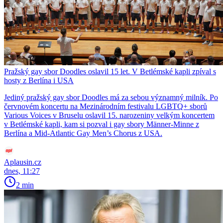
Pražský gay sbor Doodles oslavil 15 let. V Betlémské kapli zpíval s
hosty z Berlína i USA
Jediný pražský gay sbor Doodles má za sebou významný milník. Po
červnovém koncertu na Mezinárodním festivalu LGBTQ+ sborů
Various Voices v Bruselu oslavil 15. narozeniny velkým koncertem
v Betlémské kapli, kam si pozval i gay sbory Männer-Minne z
Berlína a Mid-Atlantic Gay Men’s Chorus z USA.
Aplausin.cz
dnes, 11:27
2 min