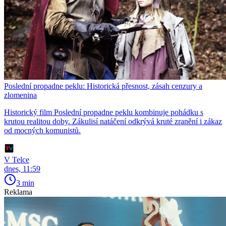
Poslední propadne peklu: Historická přesnost, zásah cenzury a
zlomenina
Historický film Poslední propadne peklu kombinuje pohádku s
krutou realitou doby. Zákulisí natáčení odkrývá kruté zranění i zákaz
od mocných komunistů.
V Telce
dnes, 11:59
3 min
Reklama