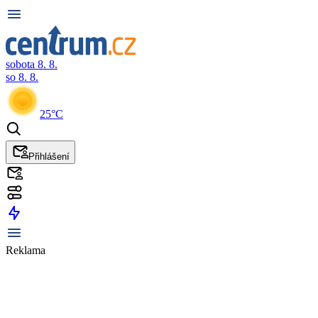
sobota 8. 8.
so 8. 8.
25°C
Přihlášení
Reklama