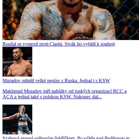
Roušal se vymezil proti Clashi. Sivák ho vybídl k souboji
Muradov odmítl velké peníze z Ruska. Jednal i s KSW
Makhmud Muradov měl nabídky od ruských organizací RCC a
ACA a jednal také s polskou KSW. Nakonec dal...
Szabová stoupá světovým žebříčkem. Po výhře nad Pudilovou je