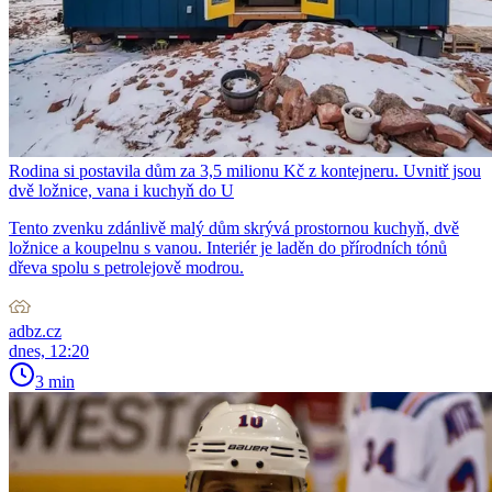
Rodina si postavila dům za 3,5 milionu Kč z kontejneru. Uvnitř jsou
dvě ložnice, vana i kuchyň do U
Tento zvenku zdánlivě malý dům skrývá prostornou kuchyň, dvě
ložnice a koupelnu s vanou. Interiér je laděn do přírodních tónů
dřeva spolu s petrolejově modrou.
adbz.cz
dnes, 12:20
3 min