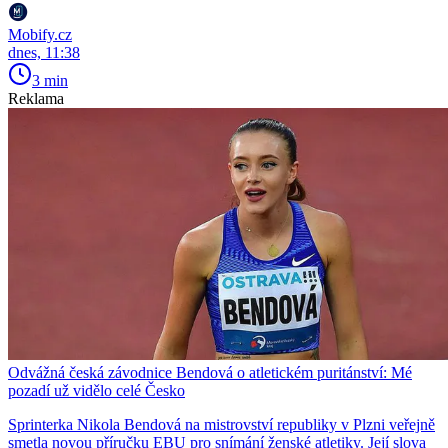
Mobify.cz
dnes, 11:38
3 min
Reklama
Odvážná česká závodnice Bendová o atletickém puritánství: Mé
pozadí už vidělo celé Česko
Sprinterka Nikola Bendová na mistrovství republiky v Plzni veřejně
smetla novou příručku EBU pro snímání ženské atletiky. Její slova