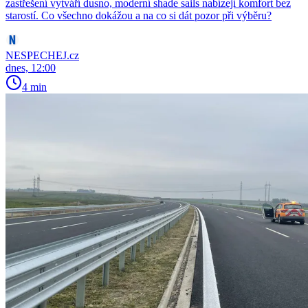
zastřešení vytváří dusno, moderní shade sails nabízejí komfort bez
starostí. Co všechno dokážou a na co si dát pozor při výběru?
NESPECHEJ.cz
dnes, 12:00
4 min