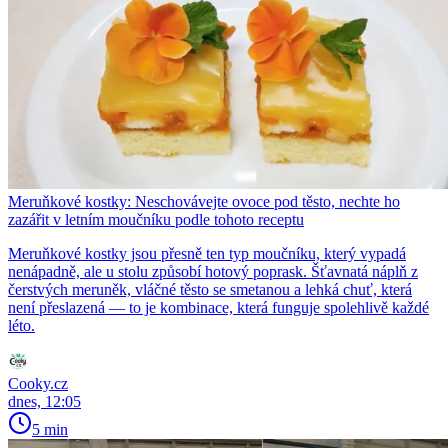
Meruňkové kostky: Neschovávejte ovoce pod těsto, nechte ho
zazářit v letním moučníku podle tohoto receptu
Meruňkové kostky jsou přesně ten typ moučníku, který vypadá
nenápadně, ale u stolu způsobí hotový poprask. Šťavnatá náplň z
čerstvých meruněk, vláčné těsto se smetanou a lehká chuť, která
není přeslazená — to je kombinace, která funguje spolehlivě každé
léto.
Cooky.cz
dnes, 12:05
5 min