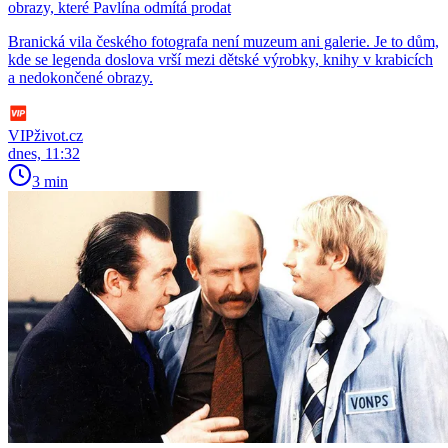
obrazy, které Pavlína odmítá prodat
Branická vila českého fotografa není muzeum ani galerie. Je to dům,
kde se legenda doslova vrší mezi dětské výrobky, knihy v krabicích
a nedokončené obrazy.
VIPživot.cz
dnes, 11:32
3 min