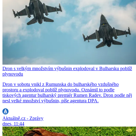
Dron s velkým množstvím výbušnin explodoval v Bulharsku poblíž
plynovodu
Dron v sobotu vnikl z Rumunska do bulharského vzdušného
prostoru a explodoval poblíž plynovodu. Oznámil to podle
tiskových agentur bulharský premiér Rumen Radev. Dron podle něj
nesl velké množství výbušnin, píše agentura DPA.
Aktuálně.cz - Zprávy
dnes, 11:44