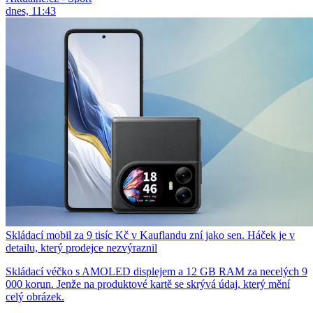
dnes, 11:43
Skládací mobil za 9 tisíc Kč v Kauflandu zní jako sen. Háček je v
detailu, který prodejce nezvýraznil
Skládací véčko s AMOLED displejem a 12 GB RAM za necelých 9
000 korun. Jenže na produktové kartě se skrývá údaj, který mění
celý obrázek.