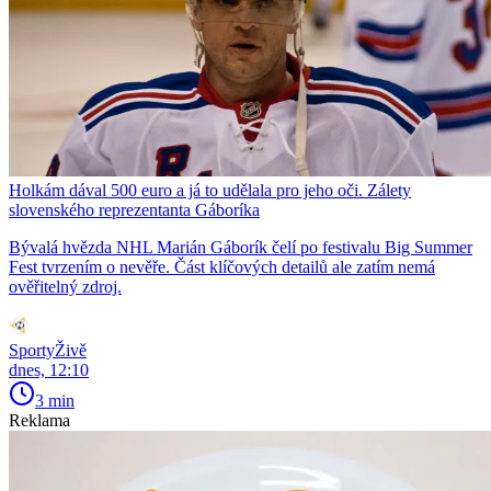
Holkám dával 500 euro a já to udělala pro jeho oči. Zálety
slovenského reprezentanta Gáboríka
Bývalá hvězda NHL Marián Gáborík čelí po festivalu Big Summer
Fest tvrzením o nevěře. Část klíčových detailů ale zatím nemá
ověřitelný zdroj.
SportyŽivě
dnes, 12:10
3 min
Reklama