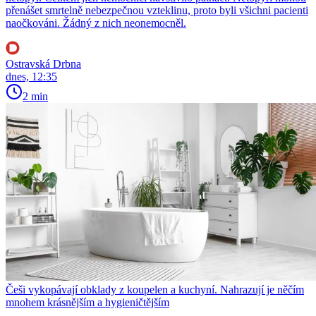
přenášet smrtelně nebezpečnou vzteklinu, proto byli všichni pacienti
naočkováni. Žádný z nich neonemocněl.
Ostravská Drbna
dnes, 12:35
2 min
Češi vykopávají obklady z koupelen a kuchyní. Nahrazují je něčím
mnohem krásnějším a hygieničtějším