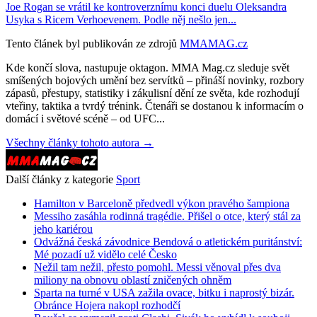
Joe Rogan se vrátil ke kontroverznímu konci duelu Oleksandra
Usyka s Ricem Verhoevenem. Podle něj nešlo jen...
Tento článek byl publikován ze zdrojů
MMAMAG.cz
Kde končí slova, nastupuje oktagon. MMA Mag.cz sleduje svět
smíšených bojových umění bez servítků – přináší novinky, rozbory
zápasů, přestupy, statistiky i zákulisní dění ze světa, kde rozhodují
vteřiny, taktika a tvrdý trénink. Čtenáři se dostanou k informacím o
domácí i světové scéně – od UFC...
Všechny články tohoto autora →
Další články z kategorie
Sport
Hamilton v Barceloně předvedl výkon pravého šampiona
Messiho zasáhla rodinná tragédie. Přišel o otce, který stál za
jeho kariérou
Odvážná česká závodnice Bendová o atletickém puritánství:
Mé pozadí už vidělo celé Česko
Nežil tam nežil, přesto pomohl. Messi věnoval přes dva
miliony na obnovu oblastí zničených ohněm
Sparta na turné v USA zažila ovace, bitku i naprostý bizár.
Obránce Hojera nakopl rozhodčí