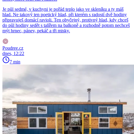
Je půl sedmé, v kuchyni je pořád teplo jako ve skleníku a ty máš
hlad. Ne takový ten poetický hlad, při kterém s radostí dvě hodiny
připravuješ domácí ravioli. Ten obyčejný, protivný hlad, kdy chceš
do půl hodiny sedět s talířem na balkoně a rozhodně potom nechceš
mýt hrnec, pánev, pekáč a tři misky.
Poudree.cz
dnes, 12:22
7 min