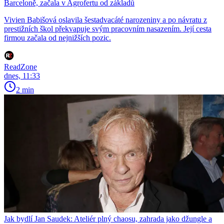
Barceloně, začala v Agrofertu od základů
Vivien Babišová oslavila šestadvacáté narozeniny a po návratu z
prestižních škol překvapuje svým pracovním nasazením. Její cesta
firmou začala od nejnižších pozic.
ReadZone
dnes, 11:33
2 min
Jak bydlí Jan Saudek: Ateliér plný chaosu, zahrada jako džungle a