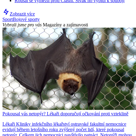
Roušal se vymezil proti Clashi. Sivák ho vybídl k souboji
Zobrazit více
Sport
Bojové sporty
Vybrali jsme pro vás
Magazíny a zajímavosti
Pokousal vás netopýr? Lékaři doporučují očkování proti vzteklině
Lékaři Kliniky infekčního lékařství ostravské fakultní nemocnice
evidují během letošního roku zvýšený počet lidí, které pokousal
netopýr. Celkem jich nemocnici navštívilo patnáct. Netopýři mohou