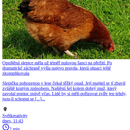
Opuštěná slepice měla už téměř nulovou šanci na přežití. Po
dramatické záchraně vyšla najevo pravda, která situaci ještě
zkomplikovala
Slepičku pohozenou v lese čekal těžký osud. Její majitel se jí zbavil
zvláště krutým způsobem. Naštěstí šel kolem dobrý muž, který
zavolal pomoc právě včas. Lidé by si měli pořizovat zvíře jen tehdy,
jsou-li schopni se [...]...
Světkreativity
dnes, 11:43
2 min