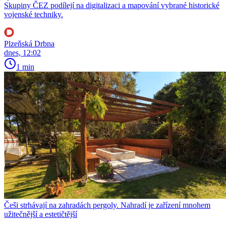
Skupiny ČEZ podílejí na digitalizaci a mapování vybrané historické
vojenské techniky.
Plzeňská Drbna
dnes, 12:02
1 min
Češi strhávají na zahradách pergoly. Nahradí je zařízení mnohem
užitečnější a estetičtější