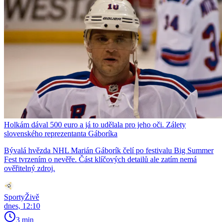
Holkám dával 500 euro a já to udělala pro jeho oči. Zálety
slovenského reprezentanta Gáboríka
Bývalá hvězda NHL Marián Gáborík čelí po festivalu Big Summer
Fest tvrzením o nevěře. Část klíčových detailů ale zatím nemá
ověřitelný zdroj.
SportyŽivě
dnes, 12:10
3 min