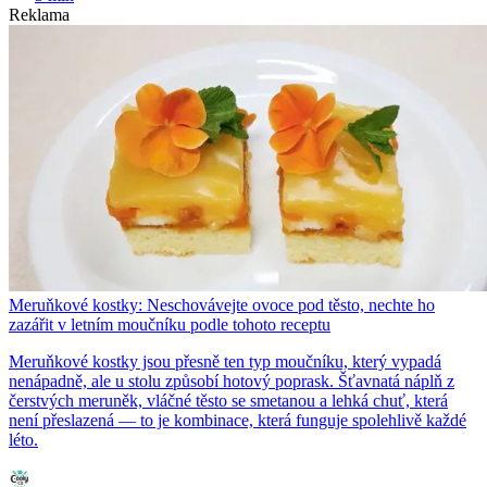
Reklama
Meruňkové kostky: Neschovávejte ovoce pod těsto, nechte ho
zazářit v letním moučníku podle tohoto receptu
Meruňkové kostky jsou přesně ten typ moučníku, který vypadá
nenápadně, ale u stolu způsobí hotový poprask. Šťavnatá náplň z
čerstvých meruněk, vláčné těsto se smetanou a lehká chuť, která
není přeslazená — to je kombinace, která funguje spolehlivě každé
léto.