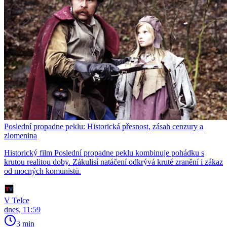
Poslední propadne peklu: Historická přesnost, zásah cenzury a
zlomenina
Historický film Poslední propadne peklu kombinuje pohádku s
krutou realitou doby. Zákulisí natáčení odkrývá kruté zranění i zákaz
od mocných komunistů.
V Telce
dnes, 11:59
3 min