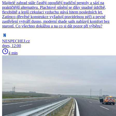
Majitelé zahrad stále častěji opouštějí tradiční pergoly a sází na
praktičtější alternativu. Plachtové stínění se díky snadné údržbě,
flexibilitě a lepší cirkulaci vzduchu stává hitem posledních let.
Zatímco dřevěné konstrukce vyžadují pravidelnou péči a pevné
zastřešení vytváří dusno, moderní shade sails nabízejí komfort bez
starostí. Co všechno dokážou a na co si dát pozor při výběru?
NESPECHEJ.cz
dnes, 12:00
4 min