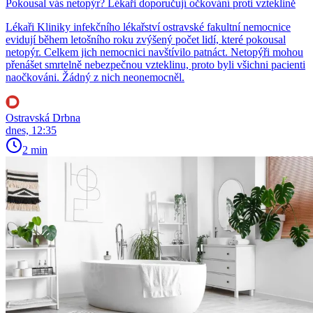
Pokousal vás netopýr? Lékaři doporučují očkování proti vzteklině
Lékaři Kliniky infekčního lékařství ostravské fakultní nemocnice
evidují během letošního roku zvýšený počet lidí, které pokousal
netopýr. Celkem jich nemocnici navštívilo patnáct. Netopýři mohou
přenášet smrtelně nebezpečnou vzteklinu, proto byli všichni pacienti
naočkováni. Žádný z nich neonemocněl.
Ostravská Drbna
dnes, 12:35
2 min