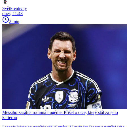
Světkreativity
dnes, 11:43
2 min
Messiho zasáhla rodinná tragédie. Přišel o otce, který stál za jeho
kariérou