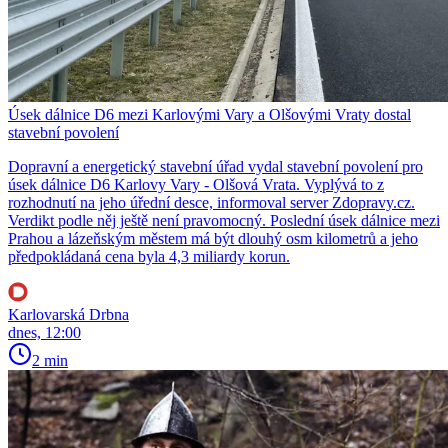
Úsek dálnice D6 mezi Karlovými Vary a Olšovými Vraty dostal
stavební povolení
Dopravní a energetický stavební úřad vydal stavební povolení pro
úsek dálnice D6 Karlovy Vary - Olšová Vrata. Vyplývá to z
rozhodnutí na jeho úřední desce, informoval server Zdopravy.cz.
Verdikt podle něj ještě není pravomocný. Poslední úsek dálnice mezi
Prahou a lázeňským městem má být dlouhý osm kilometrů a jeho
předpokládaná cena byla 4,3 miliardy korun.
Karlovarská Drbna
dnes, 12:00
2 min