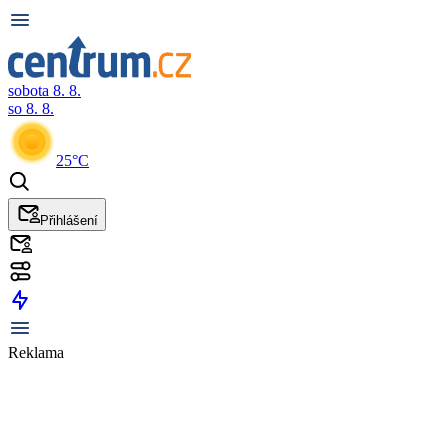
sobota 8. 8.
so 8. 8.
25°C
Přihlášení
Reklama