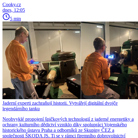
Cooky.cz
dnes, 12:05
5 min
Jaderní experti zachraňují historii. Vytvářejí digitální dvojče
legendárního tanku
Neobvyklé propojení špičkových technologií z jaderné energetiky a
ochrany kulturního dědictví vzniklo díky spolupráci Vojenského
historického ústavu Praha a odborníků ze Skupiny ČEZ a
společnosti ŠKODA JS. Ti se v rámci firemního dobrovolnictví