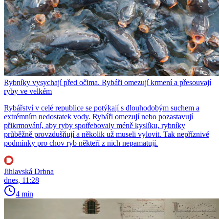
Rybníky vysychají před očima. Rybáři omezují krmení a přesouvají
ryby ve velkém
Rybářství v celé republice se potýkají s dlouhodobým suchem a
extrémním nedostatek vody. Rybáři omezují nebo pozastavují
přikrmování, aby ryby spotřebovaly méně kyslíku, rybníky
průběžně provzdušňují a několik už museli vylovit. Tak nepříznivé
podmínky pro chov ryb někteří z nich nepamatují.
Jihlavská Drbna
dnes, 11:28
4 min