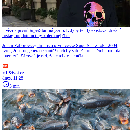
Hvězda první SuperStar má jasno: Kdyby tehdy existoval dnešní
Instagram, internet by kolem něj šílel
Julián Záhorovský, finalista první české SuperStar z roku 2004,
tvrdí, že jeho generace soutěžících by s dnešními sítěmi „bourala
internet“. Zároveň je rád, že je tehdy neměla.
VIPživot.cz
dnes, 11:28
3 min