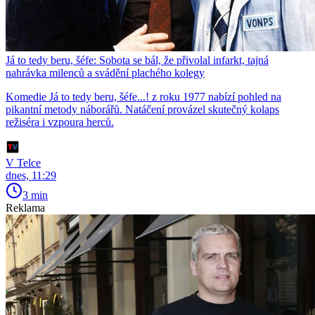
Já to tedy beru, šéfe: Sobota se bál, že přivolal infarkt, tajná
nahrávka milenců a svádění plachého kolegy
Komedie Já to tedy beru, šéfe...! z roku 1977 nabízí pohled na
pikantní metody náborářů. Natáčení provázel skutečný kolaps
režiséra i vzpoura herců.
V Telce
dnes, 11:29
3 min
Reklama