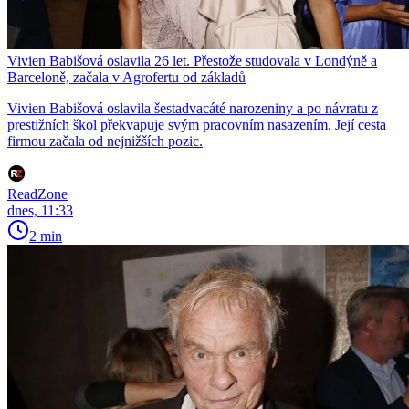
Vivien Babišová oslavila 26 let. Přestože studovala v Londýně a
Barceloně, začala v Agrofertu od základů
Vivien Babišová oslavila šestadvacáté narozeniny a po návratu z
prestižních škol překvapuje svým pracovním nasazením. Její cesta
firmou začala od nejnižších pozic.
ReadZone
dnes, 11:33
2 min