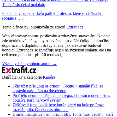
Tohle číslo čekal málokdo
Pokladna v supermarketu patří k profesím, které si většina lidí
spojuje s […]
Tento článek byl publikován ze zdrojů
Extrafit.cz
Web věnovaný sportu, posilování a zdravému stravování. Najdete
zde tréninkové plány, tipy na cvičení pro začátečníky i pokročilé,
doporučení k doplňkům stravy a rady, jak efektivně budovat
kondici. Extrafit.cz se zaměřuje nejen na fyzickou stránku, ale i na
celkovou pohodu – přináší motivaci,...
Všechny články tohoto autora →
Další články z kategorie
Kariéra
Tělo už ti píše „out of office“. Těchto 7 signálů říká, že
opravdu nastal čas na dovolenou
Proč tělo neumí odlišit mail od tygra: i dnešní moderní stres
používá starý nervový systém
Zjišťovali jsme, kolik bere kurýr, který na kole po Praze
rozváží jídlo. Částka nás ohromila
Umělá inteligence mění práci i trhy. Tohle musí vědět ti, kteří