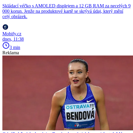
Skládací véčko s AMOLED displejem a 12 GB RAM za necelých 9
000 korun. Jenže na produktové kartě se skrývá údaj, který mění
celý obrázek.
Mobify.cz
dnes, 11:38
3 min
Reklama