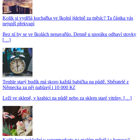
Kolik si vydělá kuchařka ve školní jídelně za měsíc? Ta částka vás
nejspíš překvapí
Bez ní by se ve školách nenavařilo. Denně u sporáku odbaví stovky
[…]
Tenhle starý budík má skoro každá babička na půdě. Sběratelé z
Německa za něj nabízejí i 10 000 Kč
Leží ve sklepě, v krabici na půdě nebo za sklem staré vitríny. […]
Kolik bere pokladní v supermarketu na malém městě i s bonusy?