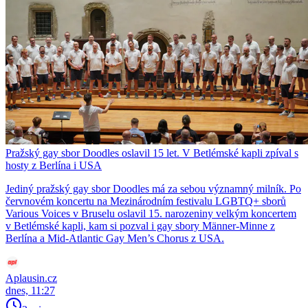
Pražský gay sbor Doodles oslavil 15 let. V Betlémské kapli zpíval s
hosty z Berlína i USA
Jediný pražský gay sbor Doodles má za sebou významný milník. Po
červnovém koncertu na Mezinárodním festivalu LGBTQ+ sborů
Various Voices v Bruselu oslavil 15. narozeniny velkým koncertem
v Betlémské kapli, kam si pozval i gay sbory Männer-Minne z
Berlína a Mid-Atlantic Gay Men’s Chorus z USA.
Aplausin.cz
dnes, 11:27