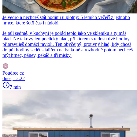
Je vedro a nechceš stát hodinu u plotny: 5 letních večeří z jednoho
hrnce, které šetří čas i nádobí
Je půl sedmé, v kuchyni je pořád teplo jako ve skleníku a ty máš
hlad. Ne takový ten poetický hlad, při kterém s radostí dvě hodiny
připravuješ domácí ravioli. Ten obyčejný, protivný hlad, kdy chceš
do půl hodiny sedět s talířem na balkoně a rozhodně potom nechceš
mýt hrnec, pánev, pekáč a tři misky.
Poudree.cz
dnes, 12:22
7 min