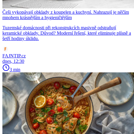
Češi vykopávají obklady z koupelen a kuchyní. Nahrazují je něčím
mnohem krásnějším a hygieničtějším
Tuzemské domácnosti při rekonstrukcích masivně odstraňují
keramické obklady. Důvod? Moderní řešení, které eliminuje plísně a
šetří hodiny úklidu.
FAJNTIP.cz
dnes, 12:30
3 min