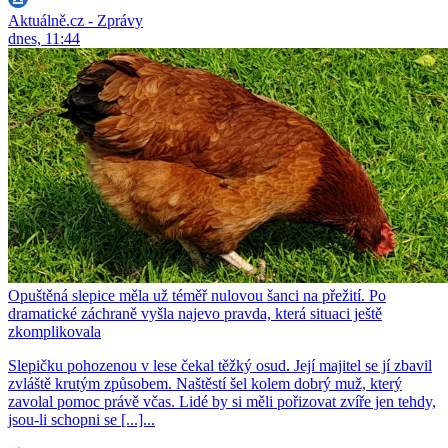
Aktuálně.cz - Zprávy
dnes, 11:44
Opuštěná slepice měla už téměř nulovou šanci na přežití. Po
dramatické záchraně vyšla najevo pravda, která situaci ještě
zkomplikovala
Slepičku pohozenou v lese čekal těžký osud. Její majitel se jí zbavil
zvláště krutým způsobem. Naštěstí šel kolem dobrý muž, který
zavolal pomoc právě včas. Lidé by si měli pořizovat zvíře jen tehdy,
jsou-li schopni se [...]...