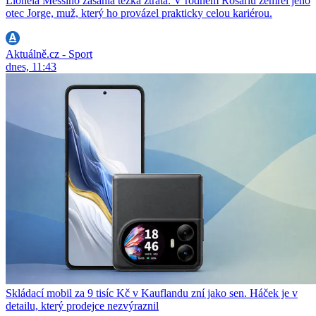
Lionela Messiho zasáhla těžká ztráta. V rodném Rosariu zemřel jeho
otec Jorge, muž, který ho provázel prakticky celou kariérou.
Aktuálně.cz - Sport
dnes, 11:43
Skládací mobil za 9 tisíc Kč v Kauflandu zní jako sen. Háček je v
detailu, který prodejce nezvýraznil