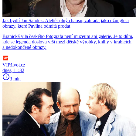
Jak bydlí Jan Saudek: Ateliér plný chaosu, zahrada jako džungle a
obrazy, které Pavlína odmítá prodat
Branická vila českého fotografa není muzeum ani galerie. Je to dům,
kde se legenda doslova vrší mezi dětské výrobky, knihy v krabicích
a nedokončené obrazy.
VIPživot.cz
dnes, 11:32
3 min