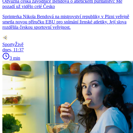
Odvážná česká závodnice Bendová o atletickém puritánství: Mé
pozadí už vidělo celé Česko
Sprinterka Nikola Bendová na mistrovství republiky v Plzni veřejně
smetla novou příručku EBU pro snímání ženské atletiky. Její slova
rozdělila českou sportovní veřejnost.
SportyŽivě
dnes, 11:37
3 min