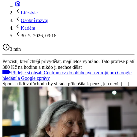
Lifestyle
Osobní rozvoj
Kariéra
30. 5. 2026, 09:16
3 min
Penzisti, kteří chtějí přivydělat, mají letos vyhráno. Tato profese platí
380 Kč na hodinu a nikdo ji nechce dělat
Přidejte si obsah Centrum.cz do oblíbených zdrojů pro Google
hledání a Google zprávy
Spousta lidí v důchodu by si ráda přilepšila k penzi, jen neví, […]