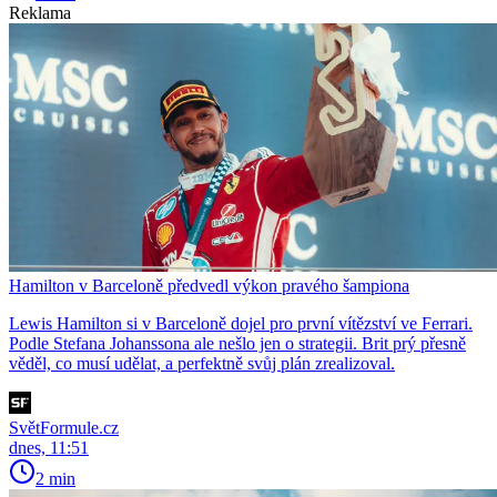
Reklama
Hamilton v Barceloně předvedl výkon pravého šampiona
Lewis Hamilton si v Barceloně dojel pro první vítězství ve Ferrari.
Podle Stefana Johanssona ale nešlo jen o strategii. Brit prý přesně
věděl, co musí udělat, a perfektně svůj plán zrealizoval.
SvětFormule.cz
dnes, 11:51
2 min