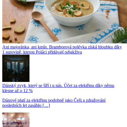
Ani majoránka, ani kmín. Bramborová polévka získá hloubku díky
1 surovině, kterou Poláci přidávají odjakživa
Dánský zvyk, který se šíří i u nás. Účet za elektřinu díky němu
klesne až o 12 %
Dánové platí za elektřinu podobně jako Češi a zdražování
posledních let zasáhlo […]