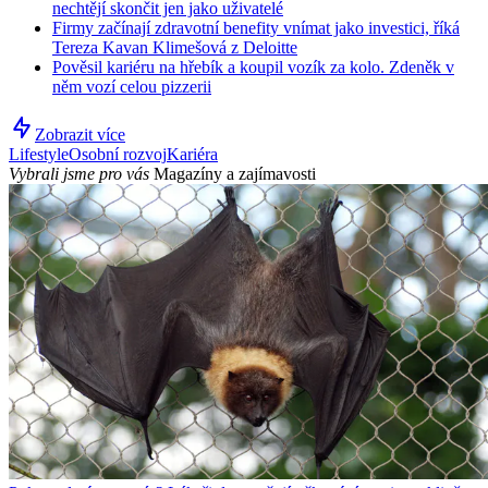
nechtějí skončit jen jako uživatelé
Firmy začínají zdravotní benefity vnímat jako investici, říká
Tereza Kavan Klimešová z Deloitte
Pověsil kariéru na hřebík a koupil vozík za kolo. Zdeněk v
něm vozí celou pizzerii
Zobrazit více
Lifestyle
Osobní rozvoj
Kariéra
Vybrali jsme pro vás
Magazíny a zajímavosti