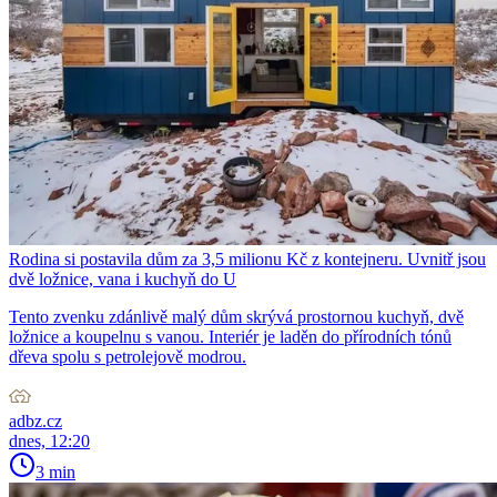
Rodina si postavila dům za 3,5 milionu Kč z kontejneru. Uvnitř jsou
dvě ložnice, vana i kuchyň do U
Tento zvenku zdánlivě malý dům skrývá prostornou kuchyň, dvě
ložnice a koupelnu s vanou. Interiér je laděn do přírodních tónů
dřeva spolu s petrolejově modrou.
adbz.cz
dnes, 12:20
3 min