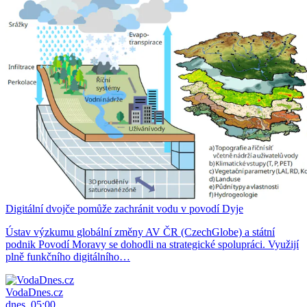
Digitální dvojče pomůže zachránit vodu v povodí Dyje
Ústav výzkumu globální změny AV ČR (CzechGlobe) a státní
podnik Povodí Moravy se dohodli na strategické spolupráci. Využijí
plně funkčního digitálního…
VodaDnes.cz
dnes, 05:00