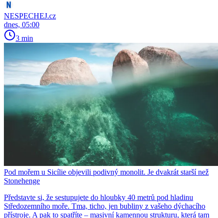
NESPECHEJ.cz
dnes, 05:00
3 min
Pod mořem u Sicílie objevili podivný monolit. Je dvakrát starší než
Stonehenge
Představte si, že sestupujete do hloubky 40 metrů pod hladinu
Středozemního moře. Tma, ticho, jen bubliny z vašeho dýchacího
přístroje. A pak to spatříte – masivní kamennou strukturu, která tam