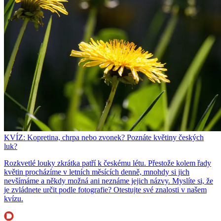
KVÍZ: Kopretina, chrpa nebo zvonek? Poznáte květiny českých
luk?
Rozkvetlé louky zkrátka patří k českému létu. Přestože kolem řady
květin procházíme v letních měsících denně, mnohdy si jich
nevšímáme a někdy možná ani neznáme jejich názvy. Myslíte si, že
je zvládnete určit podle fotografie? Otestujte své znalosti v našem
kvízu.