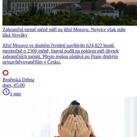
Zahraniční turisté méně míří na jižní Moravu. Nejvíce však stále
láká Slováky
Jižní Moravu ve druhém čtvrtletí navštívilo 624 822 hostů,
meziročně o 2300 méně, hlavní podíl na poklesu měl úbytek
zahraničních turistů. Přesto region zůstává po Praze druhým
nejnavštěvovanějším v Česku.
Brněnská Drbna
dnes, 05:00
1 min