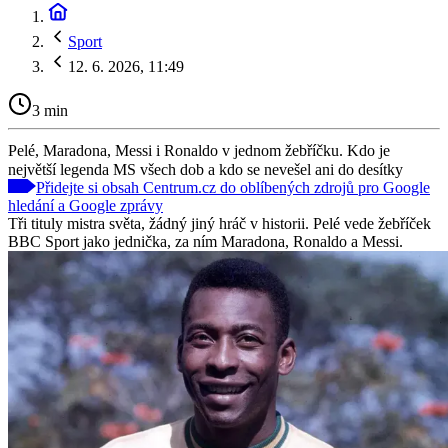
Sport
12. 6. 2026, 11:49
3 min
Pelé, Maradona, Messi i Ronaldo v jednom žebříčku. Kdo je
největší legenda MS všech dob a kdo se nevešel ani do desítky
Přidejte si obsah Centrum.cz do oblíbených zdrojů pro Google
hledání a Google zprávy
Tři tituly mistra světa, žádný jiný hráč v historii. Pelé vede žebříček
BBC Sport jako jednička, za ním Maradona, Ronaldo a Messi.