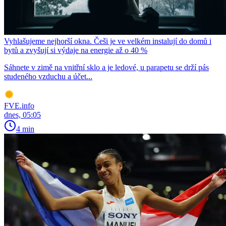
Vyhlašujeme nejhorší okna. Češi je ve velkém instalují do domů i
bytů a zvyšují si výdaje na energie až o 40 %
Sáhnete v zimě na vnitřní sklo a je ledové, u parapetu se drží pás
studeného vzduchu a účet...
FVE.info
dnes, 05:05
4 min