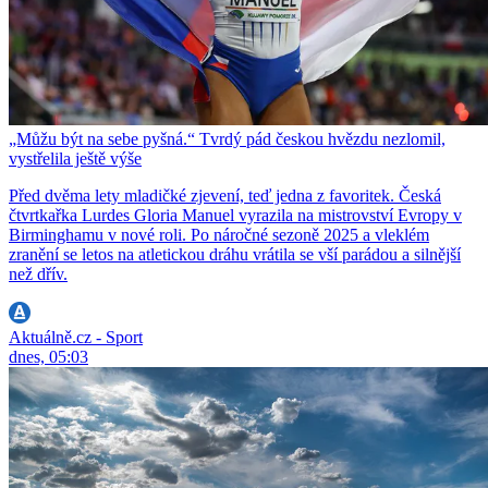
„Můžu být na sebe pyšná.“ Tvrdý pád českou hvězdu nezlomil,
vystřelila ještě výše
Před dvěma lety mladičké zjevení, teď jedna z favoritek. Česká
čtvrtkařka Lurdes Gloria Manuel vyrazila na mistrovství Evropy v
Birminghamu v nové roli. Po náročné sezoně 2025 a vleklém
zranění se letos na atletickou dráhu vrátila se vší parádou a silnější
než dřív.
Aktuálně.cz - Sport
dnes, 05:03