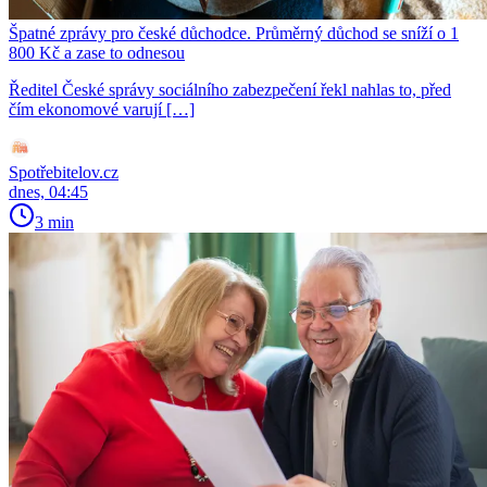
Špatné zprávy pro české důchodce. Průměrný důchod se sníží o 1
800 Kč a zase to odnesou
Ředitel České správy sociálního zabezpečení řekl nahlas to, před
čím ekonomové varují […]
Spotřebitelov.cz
dnes, 04:45
3 min