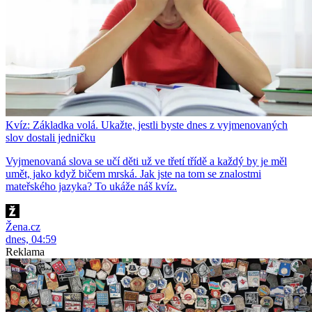
Kvíz: Základka volá. Ukažte, jestli byste dnes z vyjmenovaných
slov dostali jedničku
Vyjmenovaná slova se učí děti už ve třetí třídě a každý by je měl
umět, jako když bičem mrská. Jak jste na tom se znalostmi
mateřského jazyka? To ukáže náš kvíz.
Žena.cz
dnes, 04:59
Reklama