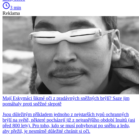
3 min
Reklama
Mají Eskymáci šikmé oči z pradávných sněžných brýlí? Saze jim
pomáhaly proti sněžné slepotě
Jsou důležitým příkladem jednoho z nejstarších typů ochranných
brýlí na světě, některé pocházejí již z nejranějšího období Inuitů (asi
před 800 lety). Pro toho, kdo se musí pohybovat po sněhu a ledu,
aby přežil, je nesmírně důležité chránit si oči.