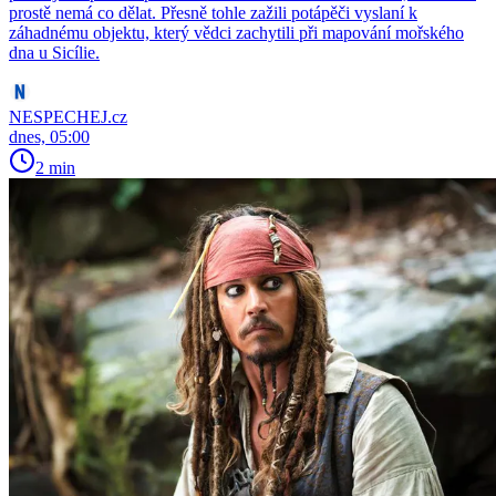
prostě nemá co dělat. Přesně tohle zažili potápěči vyslaní k
záhadnému objektu, který vědci zachytili při mapování mořského
dna u Sicílie.
NESPECHEJ.cz
dnes, 05:00
2 min