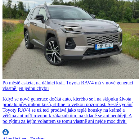
Po městě asketa, na dálnici král. Toyota RAV4 má v nové generaci
vlastně jen jednu chybu
Když se nové generace dočká auto, kterého se i na sklonku života
prodalo přes milion kusů, strhne to velkou pozornost. Šesté vydání
Toyoty RAV4 se už teď prodává jako teplé housky na krámě a
většina aut míří rovnou k zákazníkům, na skladě se ani neohřejí. A
po týdnu za jejím volantem se tomu vlastně ani nejde moc divit.