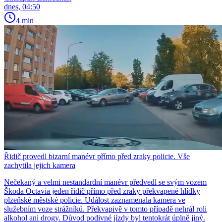
dnes, 04:50
4 min
Řidič provedl bizarní manévr přímo před zraky policie. Vše
zachytila jejich kamera
Nečekaný a velmi nestandardní manévr předvedl se svým vozem
Škoda Octavia jeden řidič přímo před zraky překvapené hlídky
plzeňské městské policie. Událost zaznamenala kamera ve
služebním voze strážníků. Překvapivě v tomto případě nehrál roli
alkohol ani drogy. Důvod podivné jízdy byl tentokrát úplně jiný.