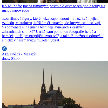
KVÍZ: Znáte jména filmových postav? Zkuste to jen podle fotky a s
malou nápovědou
Jsou filmové figury, které nelze zapomenout – ať už kvůli jejich
vzhledu, charakteru, hláškám či situacím, do kterých se dostávají.
Vzpomenete si na jména těch nejslavnějších z českých i
zahraničních snímků? Určitě vám pomohou fotografie herců a
hereček, kteří jim propůjčili svou tvář, a také tři možnosti odpovědí,
z nichž v našem kvízu můžete vybírat.
Aktuálně.cz - Magazín
dnes, 05:00