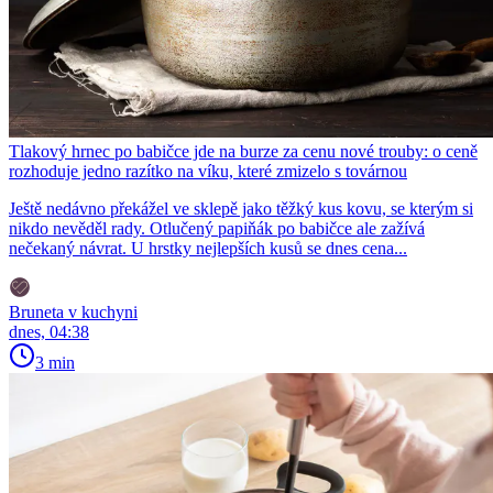
Tlakový hrnec po babičce jde na burze za cenu nové trouby: o ceně
rozhoduje jedno razítko na víku, které zmizelo s továrnou
Ještě nedávno překážel ve sklepě jako těžký kus kovu, se kterým si
nikdo nevěděl rady. Otlučený papiňák po babičce ale zažívá
nečekaný návrat. U hrstky nejlepších kusů se dnes cena...
Bruneta v kuchyni
dnes, 04:38
3 min