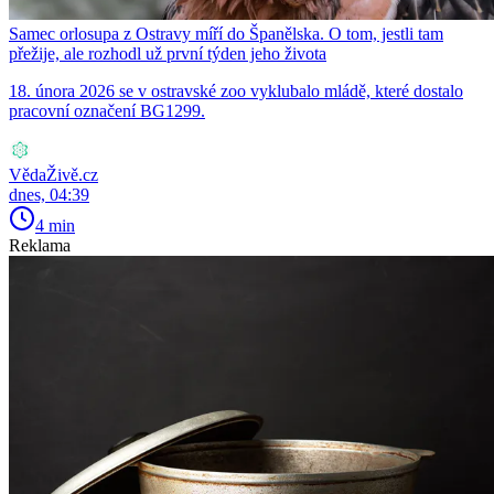
Samec orlosupa z Ostravy míří do Španělska. O tom, jestli tam
přežije, ale rozhodl už první týden jeho života
18. února 2026 se v ostravské zoo vyklubalo mládě, které dostalo
pracovní označení BG1299.
VědaŽivě.cz
dnes, 04:39
4 min
Reklama