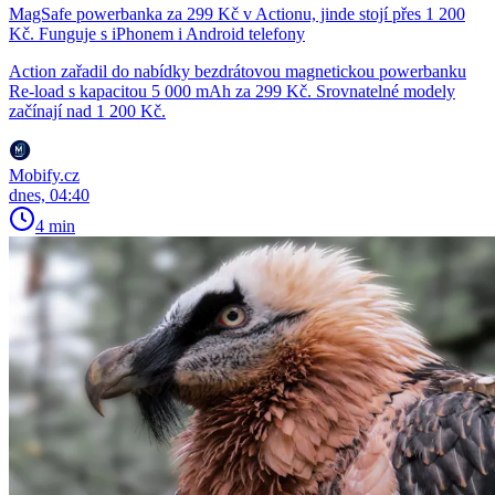
MagSafe powerbanka za 299 Kč v Actionu, jinde stojí přes 1 200
Kč. Funguje s iPhonem i Android telefony
Action zařadil do nabídky bezdrátovou magnetickou powerbanku
Re-load s kapacitou 5 000 mAh za 299 Kč. Srovnatelné modely
začínají nad 1 200 Kč.
Mobify.cz
dnes, 04:40
4 min