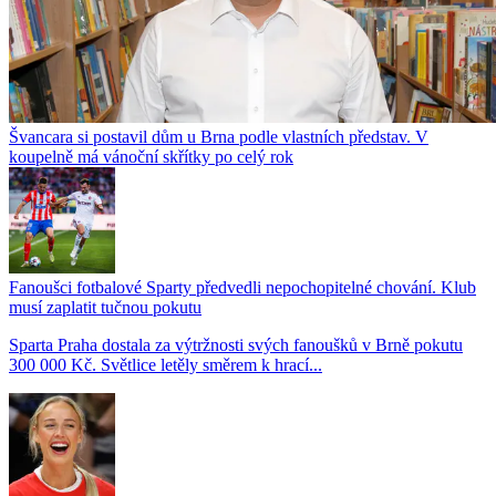
Švancara si postavil dům u Brna podle vlastních představ. V
koupelně má vánoční skřítky po celý rok
Fanoušci fotbalové Sparty předvedli nepochopitelné chování. Klub
musí zaplatit tučnou pokutu
Sparta Praha dostala za výtržnosti svých fanoušků v Brně pokutu
300 000 Kč. Světlice letěly směrem k hrací...