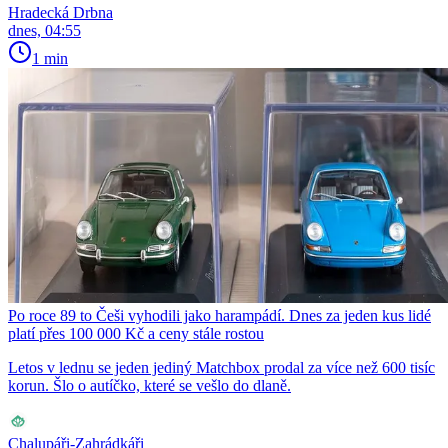
Hradecká Drbna
dnes, 04:55
1 min
Po roce 89 to Češi vyhodili jako harampádí. Dnes za jeden kus lidé
platí přes 100 000 Kč a ceny stále rostou
Letos v lednu se jeden jediný Matchbox prodal za více než 600 tisíc
korun. Šlo o autíčko, které se vešlo do dlaně.
Chalupáři-Zahrádkáři