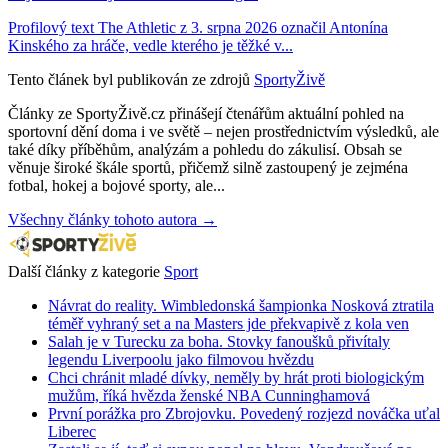
Profilový text The Athletic z 3. srpna 2026 označil Antonína
Kinského za hráče, vedle kterého je těžké v...
Tento článek byl publikován ze zdrojů
SportyŽivě
Články ze SportyŽivě.cz přinášejí čtenářům aktuální pohled na
sportovní dění doma i ve světě – nejen prostřednictvím výsledků, ale
také díky příběhům, analýzám a pohledu do zákulisí. Obsah se
věnuje široké škále sportů, přičemž silně zastoupený je zejména
fotbal, hokej a bojové sporty, ale...
Všechny články tohoto autora →
Další články z kategorie
Sport
Návrat do reality. Wimbledonská šampionka Nosková ztratila
téměř vyhraný set a na Masters jde překvapivě z kola ven
Salah je v Turecku za boha. Stovky fanoušků přivítaly
legendu Liverpoolu jako filmovou hvězdu
Chci chránit mladé dívky, neměly by hrát proti biologickým
mužům, říká hvězda ženské NBA Cunninghamová
První porážka pro Zbrojovku. Povedený rozjezd nováčka uťal
Liberec