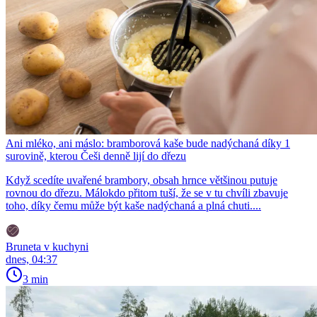
Ani mléko, ani máslo: bramborová kaše bude nadýchaná díky 1
surovině, kterou Češi denně lijí do dřezu
Když scedíte uvařené brambory, obsah hrnce většinou putuje
rovnou do dřezu. Málokdo přitom tuší, že se v tu chvíli zbavuje
toho, díky čemu může být kaše nadýchaná a plná chuti....
Bruneta v kuchyni
dnes, 04:37
3 min