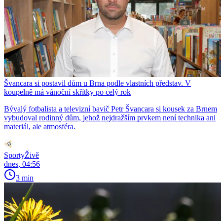
Švancara si postavil dům u Brna podle vlastních představ. V
koupelně má vánoční skřítky po celý rok
Bývalý fotbalista a televizní bavič Petr Švancara si kousek za Brnem
vybudoval rodinný dům, jehož nejdražším prvkem není technika ani
materiál, ale atmosféra.
SportyŽivě
dnes, 04:56
3 min