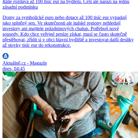
Itálie rozdává až 100 tisíc eur na bydlení. Češi ale narazí na jednu
zásadní podmínku
Domy za symbolické euro nebo dotace až 100 tisíc eur vypadají
jako splněný sen. Ve skutečnosti ale italské regiony nehledají
investory ani majitele prázdninových chalup. Potřebují nové
sousedy. Kdo chce veřejné peníze získat, musí se často skutečně
přestěhovat, zřídit si v obci hlavní bydliště a investovat další desítky
až stovky tisíc eur do rekonstrukce.
Aktuálně.cz - Magazín
dnes, 04:45