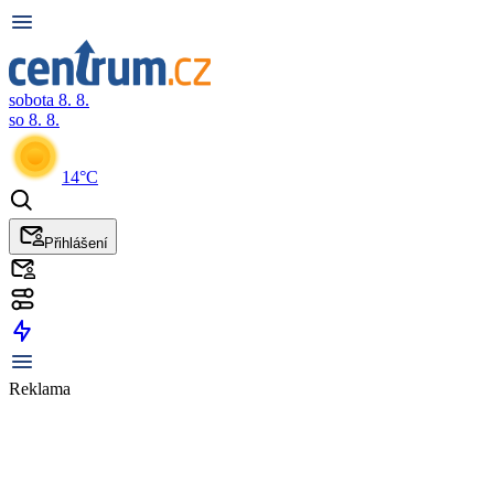
sobota 8. 8.
so 8. 8.
14°C
Přihlášení
Reklama