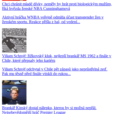
Chci chránit mladé dívky, neměly by hrát proti biologickým mužům,
říká hvězda ženské NBA Cunninghamová
Aktivní hráčka WNBA veřejně odmítla účast transgender žen v
ženském sportu. Reakce přišla z hal, od vedení...
Viliam Schrojf: žižkovský kluk, nejlepší brankář MS 1962 a finále v
Chile, které přepsaly jeho kariéru
Viliam Schrojf odchytal v Chile pět zápasů jako neprůstřelná zeď.
Pak mu těsně před finále vtiskli do rukou...
Brankář Kinský dostal nálepku, kterou by si možná nepřál.
Nejsebevědomější hráč Premier League