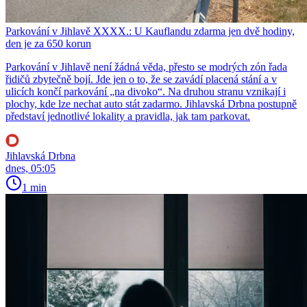
Parkování v Jihlavě XXXX.: U Kauflandu zdarma jen dvě hodiny,
den je za 650 korun
Parkování v Jihlavě není žádná věda, přesto se modrých zón řada
řidičů zbytečně bojí. Jde jen o to, že se zavádí placená stání a v
ulicích končí parkování „na divoko“. Na druhou stranu vznikají i
plochy, kde lze nechat auto stát zadarmo. Jihlavská Drbna postupně
představí jednotlivé lokality a pravidla, jak tam parkovat.
Jihlavská Drbna
dnes, 05:05
1 min