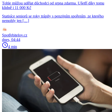
Tohle můžou udělat důchodci od srpna zdarma. Ušetří díky tomu
klidně i 11 000 Kč
Statisíce seniorů se roky trápily s penzijním spořením, ze kterého
nemohly jen […]
Spotřebitelov.cz
dnes, 04:44
4 min