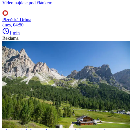
Video najdete pod článkem.
Plzeňská Drbna
dnes, 04:50
1 min
Reklama