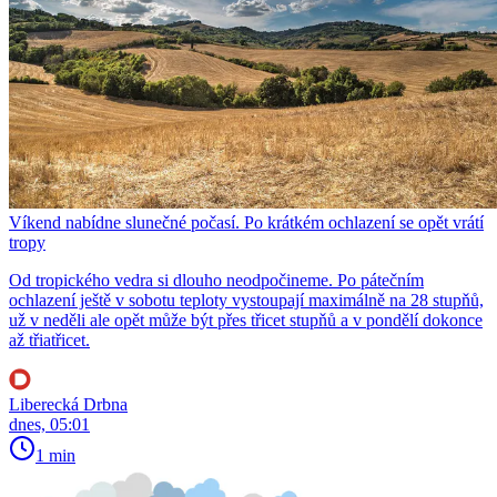
Víkend nabídne slunečné počasí. Po krátkém ochlazení se opět vrátí
tropy
Od tropického vedra si dlouho neodpočineme. Po pátečním
ochlazení ještě v sobotu teploty vystoupají maximálně na 28 stupňů,
už v neděli ale opět může být přes třicet stupňů a v pondělí dokonce
až třiatřicet.
Liberecká Drbna
dnes, 05:01
1 min