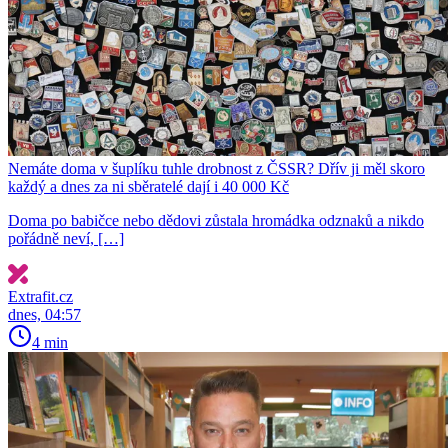
Nemáte doma v šuplíku tuhle drobnost z ČSSR? Dřív ji měl skoro
každý a dnes za ni sběratelé dají i 40 000 Kč
Doma po babičce nebo dědovi zůstala hromádka odznaků a nikdo
pořádně neví, […]
Extrafit.cz
dnes, 04:57
4 min