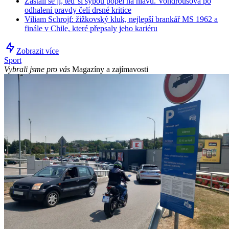
Zastali se jí, teď si sypou popel na hlavu. Vondroušová po
odhalení pravdy čelí drsné kritice
Viliam Schrojf: žižkovský kluk, nejlepší brankář MS 1962 a
finále v Chile, které přepsaly jeho kariéru
Zobrazit více
Sport
Vybrali jsme pro vás
Magazíny a zajímavosti