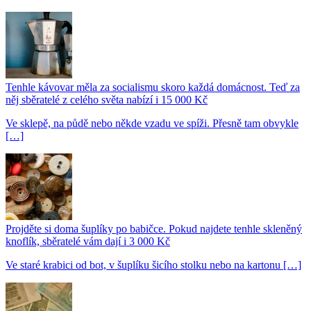
Tenhle kávovar měla za socialismu skoro každá domácnost. Teď za
něj sběratelé z celého světa nabízí i 15 000 Kč
Ve sklepě, na půdě nebo někde vzadu ve spíži. Přesně tam obvykle
[…]
Projděte si doma šuplíky po babičce. Pokud najdete tenhle skleněný
knoflík, sběratelé vám dají i 3 000 Kč
Ve staré krabici od bot, v šuplíku šicího stolku nebo na kartonu […]