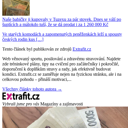
Naše babičky ji kupovaly v Tuzexu za pár stovek. Dnes se válí po
šuplících a málokdo tuší, že se dá prodat i za 1 260 000 Kč
Ve starých komodách a zapomenutých peněženkách leží u spousty
českých rodin kus […]
Tento článek byl publikován ze zdrojů
Extrafit.cz
Web věnovaný sportu, posilování a zdravému stravování. Najdete
zde tréninkové plány, tipy na cvičení pro začátečníky i pokročilé,
doporučení k doplňkům stravy a rady, jak efektivně budovat
kondici. Extrafit.cz se zaměřuje nejen na fyzickou stránku, ale i na
celkovou pohodu – přináší motivaci,...
Všechny články tohoto autora →
Vybrali jsme pro vás
Magazíny a zajímavosti