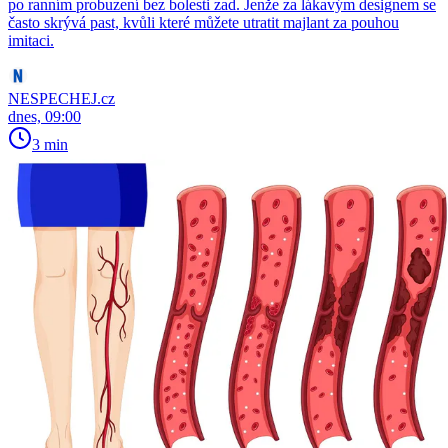
po ranním probuzení bez bolesti zad. Jenže za lákavým designem se
často skrývá past, kvůli které můžete utratit majlant za pouhou
imitaci.
NESPECHEJ.cz
dnes, 09:00
3 min