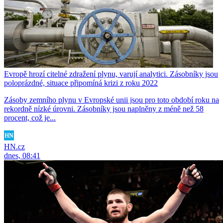
Evropě hrozí citelné zdražení plynu, varují analytici. Zásobníky jsou
poloprázdné, situace připomíná krizi z roku 2022
Zásoby zemního plynu v Evropské unii jsou pro toto období roku na
rekordně nízké úrovni. Zásobníky jsou naplněny z méně než 58
procent, což je...
HN.cz
dnes, 08:41