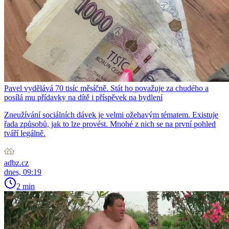
Pavel vydělává 70 tisíc měsíčně. Stát ho považuje za chudého a
posílá mu přídavky na dítě i příspěvek na bydlení
Zneužívání sociálních dávek je velmi ožehavým tématem. Existuje
řada způsobů, jak to lze provést. Mnohé z nich se na první pohled
tváří legálně.
adbz.cz
dnes, 09:19
2 min