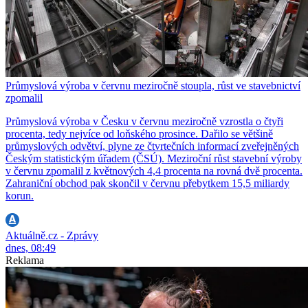
Průmyslová výroba v červnu meziročně stoupla, růst ve stavebnictví
zpomalil
Průmyslová výroba v Česku v červnu meziročně vzrostla o čtyři
procenta, tedy nejvíce od loňského prosince. Dařilo se většině
průmyslových odvětví, plyne ze čtvrtečních informací zveřejněných
Českým statistickým úřadem (ČSÚ). Meziroční růst stavební výroby
v červnu zpomalil z květnových 4,4 procenta na rovná dvě procenta.
Zahraniční obchod pak skončil v červnu přebytkem 15,5 miliardy
korun.
Aktuálně.cz - Zprávy
dnes, 08:49
Reklama