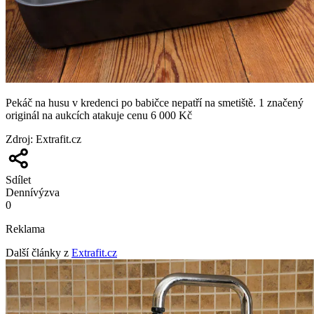
Pekáč na husu v kredenci po babičce nepatří na smetiště. 1 značený
originál na aukcích atakuje cenu 6 000 Kč
Zdroj
:
Extrafit.cz
Sdílet
Denní
výzva
0
Reklama
Další články z
Extrafit.cz