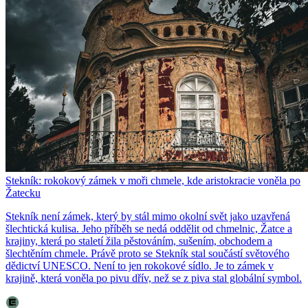
Stekník: rokokový zámek v moři chmele, kde aristokracie voněla po
Žatecku
Stekník není zámek, který by stál mimo okolní svět jako uzavřená
šlechtická kulisa. Jeho příběh se nedá oddělit od chmelnic, Žatce a
krajiny, která po staletí žila pěstováním, sušením, obchodem a
šlechtěním chmele. Právě proto se Stekník stal součástí světového
dědictví UNESCO. Není to jen rokokové sídlo. Je to zámek v
krajině, která voněla po pivu dřív, než se z piva stal globální symbol.