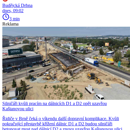
Budějcká Drbna
dnes, 09:02
3 min
Reklama
Silničáři kvůli pracím na dálnicích D1 a D2 opět uzavřou
Kaštanovou ulici
Řidiče v Brně čeká o víkendu další dopravní komplikace. Kvůli
pokračující přestavbě křížení dálnic D1 a D2 budou silničáři
betonovat most nad dálnicí D2 a znovu uzavřou Kaštanovou ulici.