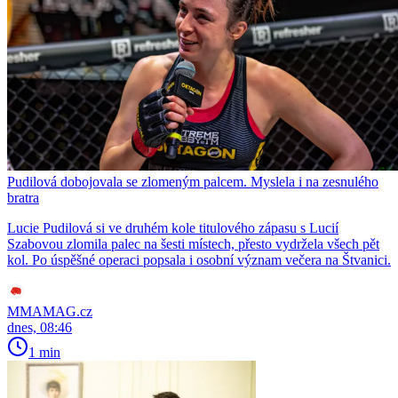
Pudilová dobojovala se zlomeným palcem. Myslela i na zesnulého
bratra
Lucie Pudilová si ve druhém kole titulového zápasu s Lucií
Szabovou zlomila palec na šesti místech, přesto vydržela všech pět
kol. Po úspěšné operaci popsala i osobní význam večera na Štvanici.
MMAMAG.cz
dnes, 08:46
1 min