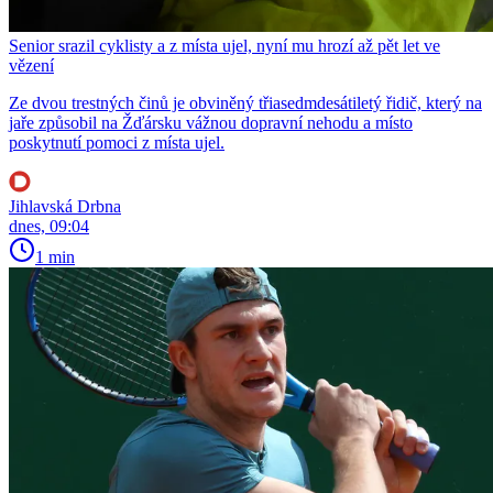
Senior srazil cyklisty a z místa ujel, nyní mu hrozí až pět let ve
vězení
Ze dvou trestných činů je obviněný třiasedmdesátiletý řidič, který na
jaře způsobil na Žďársku vážnou dopravní nehodu a místo
poskytnutí pomoci z místa ujel.
Jihlavská Drbna
dnes, 09:04
1 min