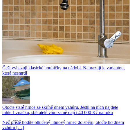
Češi vyhazují klasické houbičky na nádobí. Nahrazují je variantou,
která nesmrdí
Otočte staré hrnce ze skříně dnem vzhůru. Jestli na nich najdete
tuhle 1 značku, sběratelé vám za ně dají i 40 000 Kč na ruku
Než příště hodíte otlučený litinový hrnec do sběru, otočte ho dnem
vzhůru […]