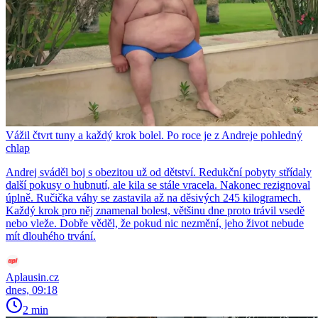
Vážil čtvrt tuny a každý krok bolel. Po roce je z Andreje pohledný
chlap
Andrej sváděl boj s obezitou už od dětství. Redukční pobyty střídaly
další pokusy o hubnutí, ale kila se stále vracela. Nakonec rezignoval
úplně. Ručička váhy se zastavila až na děsivých 245 kilogramech.
Každý krok pro něj znamenal bolest, většinu dne proto trávil vsedě
nebo vleže. Dobře věděl, že pokud nic nezmění, jeho život nebude
mít dlouhého trvání.
Aplausin.cz
dnes, 09:18
2 min