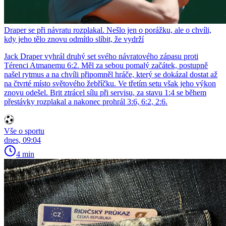
Draper se při návratu rozplakal. Nešlo jen o porážku, ale o chvíli,
kdy jeho tělo znovu odmítlo slíbit, že vydrží
Jack Draper vyhrál druhý set svého návratového zápasu proti
Térenci Atmanemu 6:2. Měl za sebou pomalý začátek, postupně
našel rytmus a na chvíli připomněl hráče, který se dokázal dostat až
na čtvrté místo světového žebříčku. Ve třetím setu však jeho výkon
znovu odešel. Brit ztrácel sílu při servisu, za stavu 1:4 se během
přestávky rozplakal a nakonec prohrál 3:6, 6:2, 2:6.
Vše o sportu
dnes, 09:04
4 min