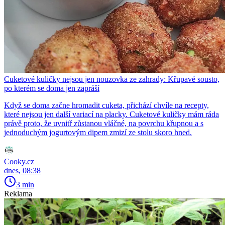
Cuketové kuličky nejsou jen nouzovka ze zahrady: Křupavé sousto,
po kterém se doma jen zapráší
Když se doma začne hromadit cuketa, přichází chvíle na recepty,
které nejsou jen další variací na placky. Cuketové kuličky mám ráda
právě proto, že uvnitř zůstanou vláčné, na povrchu křupnou a s
jednoduchým jogurtovým dipem zmizí ze stolu skoro hned.
Cooky.cz
dnes, 08:38
3 min
Reklama