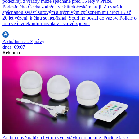
podezírají z vraždy muže spáchané před 15 lety v Praze.
Podezřelého Čecha zadrželi ve Středočeském kraji. Za vraždu
spáchanou zvlášť surovým a trýznivým způsobem mu hrozí 15 až
20 let vězení, k činu se nepřiznal. Soud ho poslal do vazby. Policie o
tom ve čtvrtek informovala v tiskové zprávě.
Aktuálně.cz - Zprávy
dnes, 09:07
Reklama
Action nově nabízí chytrou vychytávku do pokoje. Pocit je jak z