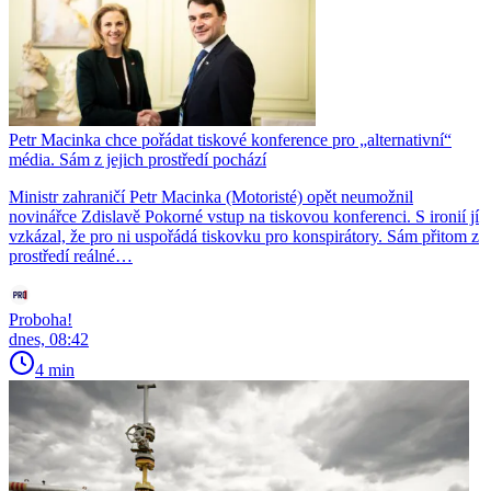
Petr Macinka chce pořádat tiskové konference pro „alternativní“
média. Sám z jejich prostředí pochází
Ministr zahraničí Petr Macinka (Motoristé) opět neumožnil
novinářce Zdislavě Pokorné vstup na tiskovou konferenci. S ironií jí
vzkázal, že pro ni uspořádá tiskovku pro konspirátory. Sám přitom z
prostředí reálné…
Proboha!
dnes, 08:42
4 min