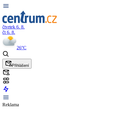
čtvrtek 6. 8.
čt 6. 8.
26°C
Přihlášení
Reklama