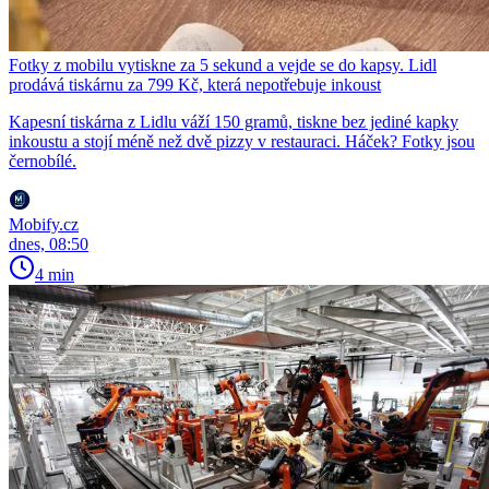
Fotky z mobilu vytiskne za 5 sekund a vejde se do kapsy. Lidl
prodává tiskárnu za 799 Kč, která nepotřebuje inkoust
Kapesní tiskárna z Lidlu váží 150 gramů, tiskne bez jediné kapky
inkoustu a stojí méně než dvě pizzy v restauraci. Háček? Fotky jsou
černobílé.
Mobify.cz
dnes, 08:50
4 min