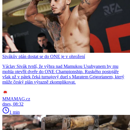
Sivákův plán dostat se do ONE je v ohrožení
Václav Sivák tvrdí, že výhra nad Mamukou Usubyanem by mu
mohla otevřít dveře do ONE Championship. Ruského postojáře
však už v pátek čeká turnajový duel s Maratem Grigorianem, který
může český plán výrazně zkomplikovat.
MMAMAG.cz
dnes, 08:32
1 min