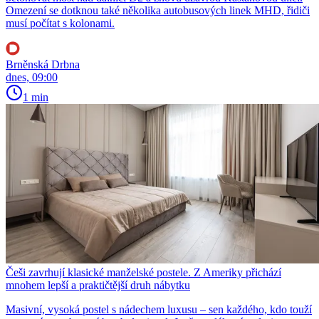
Omezení se dotknou také několika autobusových linek MHD, řidiči
musí počítat s kolonami.
Brněnská Drbna
dnes, 09:00
1 min
Češi zavrhují klasické manželské postele. Z Ameriky přichází
mnohem lepší a praktičtější druh nábytku
Masivní, vysoká postel s nádechem luxusu – sen každého, kdo touží