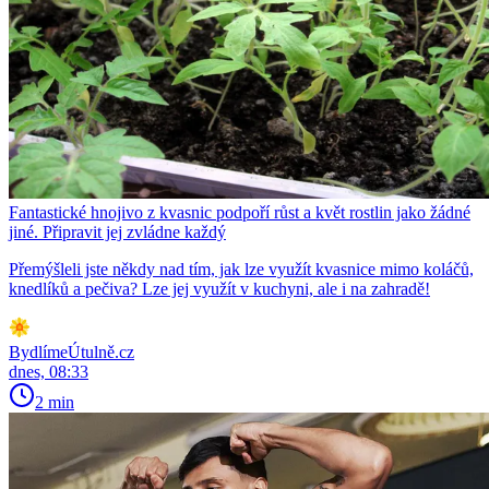
Fantastické hnojivo z kvasnic podpoří růst a květ rostlin jako žádné
jiné. Připravit jej zvládne každý
Přemýšleli jste někdy nad tím, jak lze využít kvasnice mimo koláčů,
knedlíků a pečiva? Lze jej využít v kuchyni, ale i na zahradě!
BydlímeÚtulně.cz
dnes, 08:33
2 min