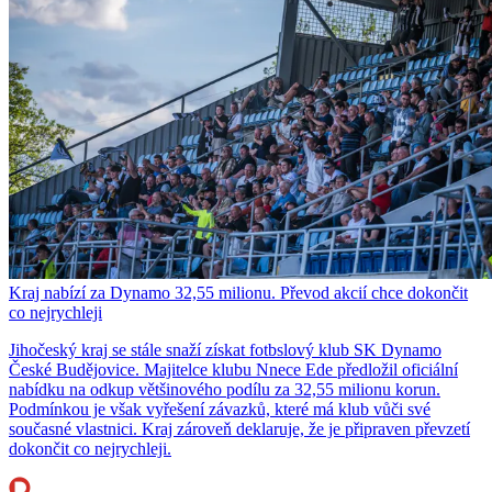
Kraj nabízí za Dynamo 32,55 milionu. Převod akcií chce dokončit
co nejrychleji
Jihočeský kraj se stále snaží získat fotbslový klub SK Dynamo
České Budějovice. Majitelce klubu Nnece Ede předložil oficiální
nabídku na odkup většinového podílu za 32,55 milionu korun.
Podmínkou je však vyřešení závazků, které má klub vůči své
současné vlastnici. Kraj zároveň deklaruje, že je připraven převzetí
dokončit co nejrychleji.