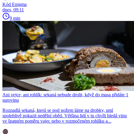
Kód Enigma
dnes, 09:11
9 min
Ani vejce, ani rohlík: sekaná nebude drolit, když do masa přidáte 1
surovinu
Rozpadlá sekaná, která se pod nožem láme na drobky, umí
spolehlivě pokazit nedělní oběd. Většina lidí v tu chvíli hledá vinu
ve špatném poměru vajec nebo v rozmočeném rohlíku a...