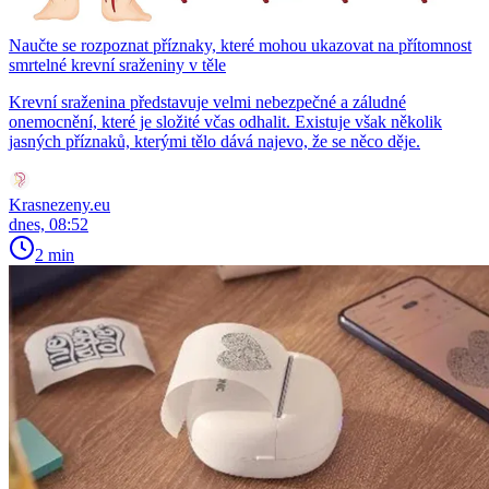
Naučte se rozpoznat příznaky, které mohou ukazovat na přítomnost
smrtelné krevní sraženiny v těle
Krevní sraženina představuje velmi nebezpečné a záludné
onemocnění, které je složité včas odhalit. Existuje však několik
jasných příznaků, kterými tělo dává najevo, že se něco děje.
Krasnezeny.eu
dnes, 08:52
2 min