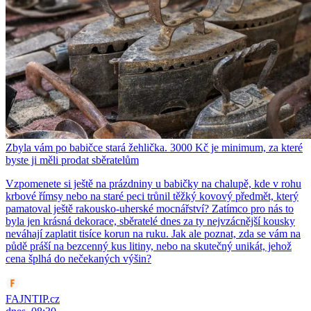
Zbyla vám po babičce stará žehlička. 3000 Kč je minimum, za které
byste ji měli prodat sběratelům
Vzpomenete si ještě na prázdniny u babičky na chalupě, kde v rohu
krbové římsy nebo na staré peci trůnil těžký kovový předmět, který
pamatoval ještě rakousko-uherské mocnářství? Zatímco pro nás to
byla jen krásná dekorace, sběratelé dnes za ty nejvzácnější kousky
neváhají zaplatit tisíce korun na ruku. Jak ale poznat, zda se vám na
půdě práší na bezcenný kus litiny, nebo na skutečný unikát, jehož
cena šplhá do nečekaných výšin?
FAJNTIP.cz