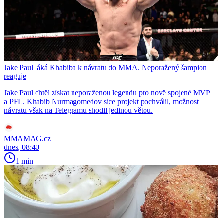
Jake Paul láká Khabiba k návratu do MMA. Neporažený šampion
reaguje
Jake Paul chtěl získat neporaženou legendu pro nově spojené MVP
a PFL. Khabib Nurmagomedov sice projekt pochválil, možnost
návratu však na Telegramu shodil jedinou větou.
MMAMAG.cz
dnes, 08:40
1 min