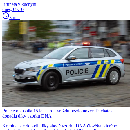
Bruneta v kuchyni
dnes, 09:10
3 min
Policie objasnila 15 let starou vraždu bezdomovce. Pachatele
dopadla díky vzorku DNA
Kriminalisté dopadli díky shodě vzorku DNA člověka, kterého