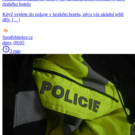
drahého hotelu
Když vejdete do pokoje v hezkém hotelu, něco vás uklidní ještě
dřív, […]
Spotřebitelov.cz
dnes, 09:05
3 min