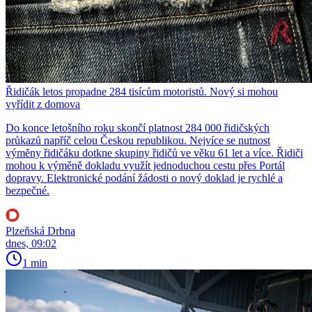
Řidičák letos propadne 284 tisícům motoristů. Nový si mohou
vyřídit z domova
Do konce letošního roku skončí platnost 284 000 řidičských
průkazů napříč celou Českou republikou. Nejvíce se nutnost
výměny řidičáku dotkne skupiny řidičů ve věku 61 let a více. Řidiči
mohou k výměně dokladu využít jednoduchou cestu přes Portál
dopravy. Elektronické podání žádosti o nový doklad je rychlé a
bezpečné.
Plzeňská Drbna
dnes, 09:02
1 min