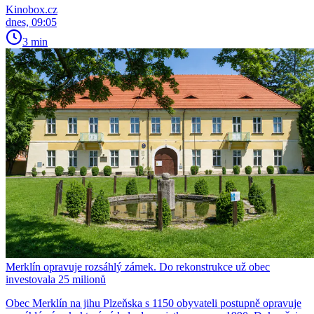
Kinobox.cz
dnes, 09:05
3 min
Merklín opravuje rozsáhlý zámek. Do rekonstrukce už obec
investovala 25 milionů
Obec Merklín na jihu Plzeňska s 1150 obyvateli postupně opravuje