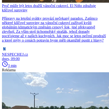
Proč může být letos dražší vánoční cukroví. El Niño zdražuje
klíčové suroviny
Přípravy na letošní svátky provází nečekaný paradox. Zatímco
některé klíčové suroviny na vánoční cukroví zažívají kvůli
globálním klimatickým změnám cenový šok, jiné překvapivě
zlevňují. Za vším stojí tichomořský strašák, jehož dopady
pociťujeme až v našich kuchyních. Jak moc se letos pečení prodraží
a které mýty o cenách potravin byste měli okamžitě pustit z hlavy?
NESPECHEJ.cz
dnes, 09:00
3 min
Reklama