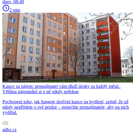
dnes, 08:49
2 min
Kauce za nájem: pronajímatel vám dluží úroky za každý měsíc.
Většina nájemníků si o ně nikdy neřekne
Pochopení toho, jak funguje úročení kauce na bydlení, zajistí, že už
nikdy nepřijdete o své peníze – nenechte pronajímatele, aby na nich
vydělal.
adbz.cz