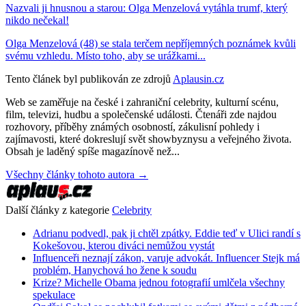
Nazvali ji hnusnou a starou: Olga Menzelová vytáhla trumf, který
nikdo nečekal!
Olga Menzelová (48) se stala terčem nepříjemných poznámek kvůli
svému vzhledu. Místo toho, aby se urážkami...
Tento článek byl publikován ze zdrojů
Aplausin.cz
Web se zaměřuje na české i zahraniční celebrity, kulturní scénu,
film, televizi, hudbu a společenské události. Čtenáři zde najdou
rozhovory, příběhy známých osobností, zákulisní pohledy i
zajímavosti, které dokreslují svět showbyznysu a veřejného života.
Obsah je laděný spíše magazínově než...
Všechny články tohoto autora →
Další články z kategorie
Celebrity
Adrianu podvedl, pak ji chtěl zpátky. Eddie teď v Ulici randí s
Kokešovou, kterou diváci nemůžou vystát
Influenceři neznají zákon, varuje advokát. Influencer Stejk má
problém, Hanychová ho žene k soudu
Krize? Michelle Obama jednou fotografií umlčela všechny
spekulace