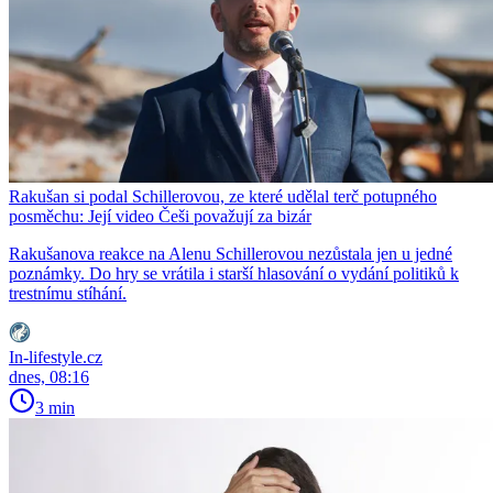
Rakušan si podal Schillerovou, ze které udělal terč potupného
posměchu: Její video Češi považují za bizár
Rakušanova reakce na Alenu Schillerovou nezůstala jen u jedné
poznámky. Do hry se vrátila i starší hlasování o vydání politiků k
trestnímu stíhání.
In-lifestyle.cz
dnes, 08:16
3 min