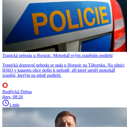
Tragická nehoda u Horusic. Motorkář svým zraněním podlehl
Tragická dopravní nehoda se stala u Horusic na Táborsku. Na silnici
II/603 v katastru obce došlo k nehodě, při které utrpěl motorkář
zranění, kterým na místě podlehl.
Budějcká Drbna
dnes, 08:26
1 min