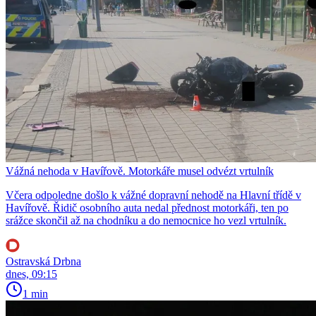
Vážná nehoda v Havířově. Motorkáře musel odvézt vrtulník
Včera odpoledne došlo k vážné dopravní nehodě na Hlavní třídě v
Havířově. Řidič osobního auta nedal přednost motorkáři, ten po
srážce skončil až na chodníku a do nemocnice ho vezl vrtulník.
Ostravská Drbna
dnes, 09:15
1 min