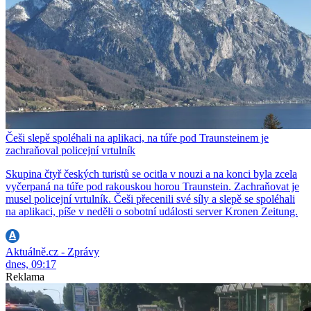
Češi slepě spoléhali na aplikaci, na túře pod Traunsteinem je
zachraňoval policejní vrtulník
Skupina čtyř českých turistů se ocitla v nouzi a na konci byla zcela
vyčerpaná na túře pod rakouskou horou Traunstein. Zachraňovat je
musel policejní vrtulník. Češi přecenili své síly a slepě se spoléhali
na aplikaci, píše v neděli o sobotní události server Kronen Zeitung.
Aktuálně.cz - Zprávy
dnes, 09:17
Reklama