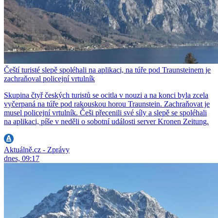
Čeští turisté slepě spoléhali na aplikaci, na túře pod Traunsteinem je
zachraňoval policejní vrtulník
Skupina čtyř českých turistů se ocitla v nouzi a na konci byla zcela
vyčerpaná na túře pod rakouskou horou Traunstein. Zachraňovat je
musel policejní vrtulník. Češi přecenili své síly a slepě se spoléhali
na aplikaci, píše v neděli o sobotní události server Kronen Zeitung.
Aktuálně.cz - Zprávy
dnes, 09:17