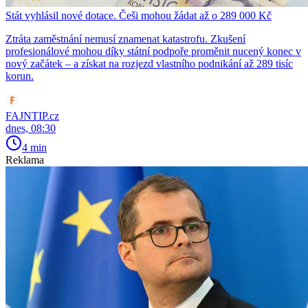
Stát vyhlásil nové dotace. Češi mohou žádat až o 289 000 Kč
Ztráta zaměstnání nemusí znamenat katastrofu. Zkušení
profesionálové mohou díky státní podpoře proměnit nucený konec v
nový začátek – a získat na rozjezd vlastního podnikání až 289 tisíc
korun.
FAJNTIP.cz
dnes, 08:30
4 min
Reklama