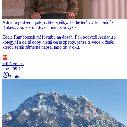
Adrianu podvedl, pak ji chtěl zpátky. Eddie teď v Ulici randí s
Kokešovou, kterou diváci nemůžou vystát
Eddie Rambousek měl svatbu na dosah. Pak podvedl Adrianu s
kolegyní a od té doby hledá cestu zpátky, jenže ta vede k ženě,
kterou seriál záměrně napsal jako trn v oku.
VIPživot.cz
dnes, 09:17
2 min