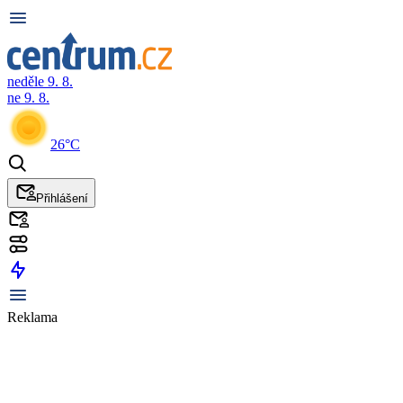
neděle 9. 8.
ne 9. 8.
26°C
Přihlášení
Reklama