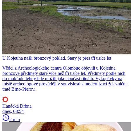
U Kojetína našli bronzový poklad. Starý je přes tři tisíce let
Vědci z Archeologického centra Olomouc objevili u Kojetína
bronzové předměty staré více než tři tisíce let. Předměty podle nich
do mokřadu tehdy lidé uložili jako součást rituálů. Vykopávky na
místě archeologové provádějí v souvislosti s modernizací železniční
tratě Brno-Přerov.
Hanácká Drbna
dnes, 08:54
2 min