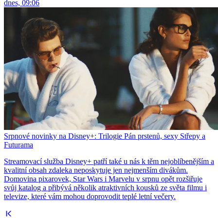
dnes, 09:06
Srpnové novinky na Disney+: Trilogie Pán prstenů, sexy Střepy a
Futurama
Streamovací služba Disney+ patří také u nás k těm nejoblíbenějším a
kvalitní obsah zdaleka neposkytuje jen nejmenším divákům.
Domovina pixarovek, Star Wars i Marvelu v srpnu opět rozšiřuje
svůj katalog a přibývá několik atraktivních kousků ze světa filmu i
televize, které vám mohou doprovodit teplé letní večery.