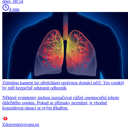
dnes, 08:54
4 min
Zubnímu kameni lze předcházet správnou domácí péčí. Ten vzniklý
by měl bezpečně odstranit odborník
Některé symptomy mohou naznačovat vážné onemocnění tohoto
důležitého orgánu. Pokud se příznaky nezmírní, je vhodné
konzultovat situaci se svým lékařem.
Zdravestravovani.eu