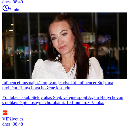
dnes, 08:49
2 min
Influenceři neznají zákon, varuje advokát. Influencer Stejk má
problém, Hanychová ho žene k soudu
Youtuber Jakub Steklý alias Stejk veřejně spojil Agátu Hanychovou
s pohlavně přenosnými chorobami. Teď mu hrozí žaloba.
VIPživot.cz
dnes, 08:48