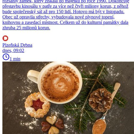
rozsáhlý zámek, který získala do majetku po roce 1990. Dokončuje
přestavbu kinosálu v patře za více než čtyři miliony korun, z něhož
bude společenský sál až pro 150 lidí. Hotovo má být v listopadu.
Obec už opravila střechy, vybudovala nové plynové topení,
knihovnu a zasedací místnost. Celkem už do kulturní památky dala
zhruba 25 milionů korun.
Plzeňská Drbna
dnes, 09:02
1 min