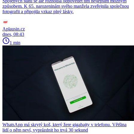
Spojených států se ale rozhodla odpovědět tím nejlepším možným
způsobem. K 65. narozeninám svého manžela zveřejnila společnou
fotografii a připojila vzkaz plný lásky.
Aplausin.cz
dnes, 08:43
1 min
WhatsApp má skrytý koš, který žere gigabajty v telefonu. Většina
lidí o něm neví, vyprázdnit ho trvá 30 sekund