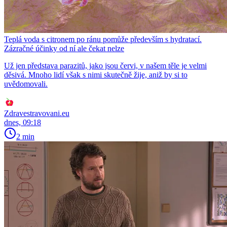
Teplá voda s citronem po ránu pomůže především s hydratací.
Zázračné účinky od ní ale čekat nelze
Už jen představa parazitů, jako jsou červi, v našem těle je velmi
děsivá. Mnoho lidí však s nimi skutečně žije, aniž by si to
uvědomovali.
Zdravestravovani.eu
dnes, 09:18
2 min