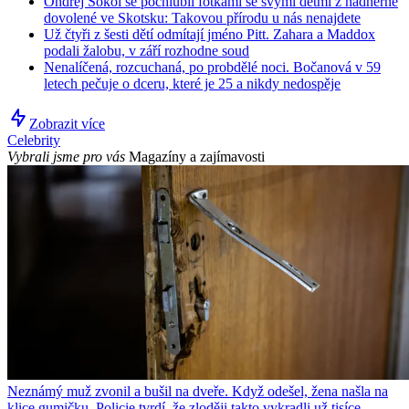
Ondřej Sokol se pochlubil fotkami se svými dětmi z nádherné
dovolené ve Skotsku: Takovou přírodu u nás nenajdete
Už čtyři z šesti dětí odmítají jméno Pitt. Zahara a Maddox
podali žalobu, v září rozhodne soud
Nenalíčená, rozcuchaná, po probdělé noci. Bočanová v 59
letech pečuje o dceru, které je 25 a nikdy nedospěje
Zobrazit více
Celebrity
Vybrali jsme pro vás
Magazíny a zajímavosti
Neznámý muž zvonil a bušil na dveře. Když odešel, žena našla na
klice gumičku. Policie tvrdí, že zloději takto vykradli už tisíce