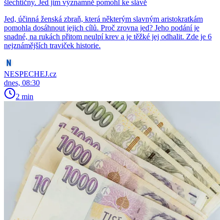
šlechtičny. Jed jim významně pomohl ke slávě
Jed, účinná ženská zbraň, která některým slavným aristokratkám
pomohla dosáhnout jejich cílů. Proč zrovna jed? Jeho podání je
snadné, na rukách přitom neulpí krev a je těžké jej odhalit. Zde je 6
nejznámějších traviček historie.
NESPECHEJ.cz
dnes, 08:30
2 min