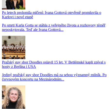
Po letech prolomila mlčení: Ivana Gottová otevřeně promluvila o
Karlovi i nové etapě
Po smrti Karla Gotta se stáhla z veřejného života a rozhovory téměř
neposkytovala. Teď ale Ivana Gottová...
Pražský gay sbor Doodles oslavil 15 let. V Betlémské kapli zpíval s
hosty z Berlína i USA
Jediný pražský gay sbor Doodles má za sebou významný milník. Po
červnovém koncertu na Mezinárodním...