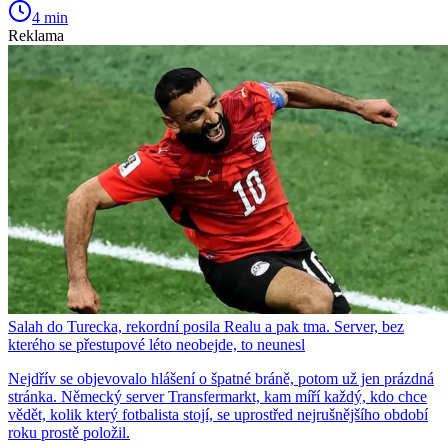
4 min
Reklama
Salah do Turecka, rekordní posila Realu a pak tma. Server, bez
kterého se přestupové léto neobejde, to neunesl
Nejdřív se objevovalo hlášení o špatné bráně, potom už jen prázdná
stránka. Německý server Transfermarkt, kam míří každý, kdo chce
vědět, kolik který fotbalista stojí, se uprostřed nejrušnějšího období
roku prostě položil.