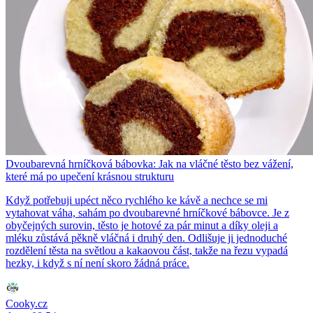
Dvoubarevná hrníčková bábovka: Jak na vláčné těsto bez vážení,
které má po upečení krásnou strukturu
Když potřebuji upéct něco rychlého ke kávě a nechce se mi
vytahovat váha, sahám po dvoubarevné hrníčkové bábovce. Je z
obyčejných surovin, těsto je hotové za pár minut a díky oleji a
mléku zůstává pěkně vláčná i druhý den. Odlišuje ji jednoduché
rozdělení těsta na světlou a kakaovou část, takže na řezu vypadá
hezky, i když s ní není skoro žádná práce.
Cooky.cz