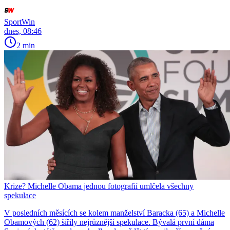
SportWin
dnes, 08:46
2 min
Krize? Michelle Obama jednou fotografií umlčela všechny
spekulace
V posledních měsících se kolem manželství Baracka (65) a Michelle
Obamových (62) šířily nejrůznější spekulace. Bývalá první dáma