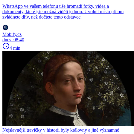
WhatsApp ve vašem telefonu tiše hromadí fotky, videa a
dokumenty, které jste možná viděli jednou. Uvolnit místo přitom
zvládnete dřív, než dočtete tento odstavec.
Mobify.cz
dnes, 08:40
4 min
Nejslavnější travičky v historii byly královny a jiné významné