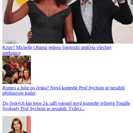
Krize? Michelle Obama jednou fotografií umlčela všechny
spekulace
Romeo a Julie po česku? Nová komedie Proč bychom se nezabili
představuje trailer
Do českých kin letos 24. září vstoupí nová komedie režiséra Tomáše
Svobody Proč bychom se nezabili. Tvůrci...