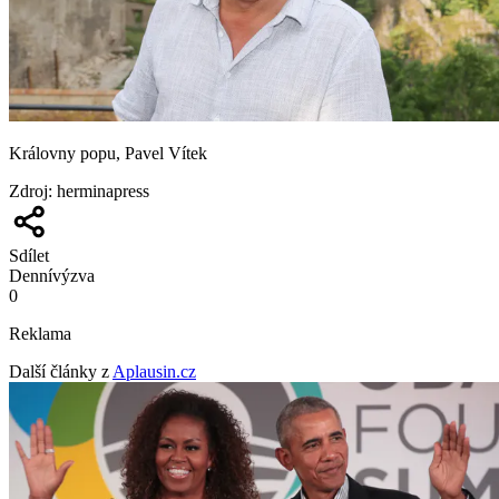
Královny popu, Pavel Vítek
Zdroj
:
herminapress
Sdílet
Denní
výzva
0
Reklama
Další články z
Aplausin.cz