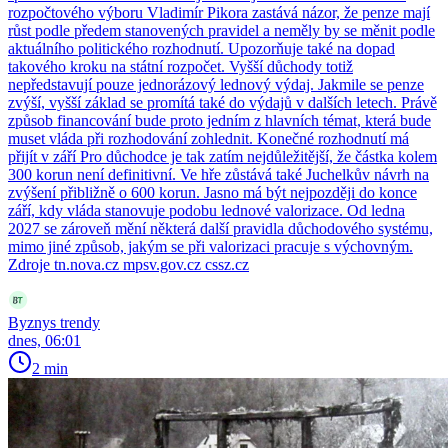
rozpočtového výboru Vladimír Pikora zastává názor, že penze mají
růst podle předem stanovených pravidel a neměly by se měnit podle
aktuálního politického rozhodnutí. Upozorňuje také na dopad
takového kroku na státní rozpočet. Vyšší důchody totiž
nepředstavují pouze jednorázový lednový výdaj. Jakmile se penze
zvýší, vyšší základ se promítá také do výdajů v dalších letech. Právě
způsob financování bude proto jedním z hlavních témat, která bude
muset vláda při rozhodování zohlednit. Konečné rozhodnutí má
přijít v září Pro důchodce je tak zatím nejdůležitější, že částka kolem
300 korun není definitivní. Ve hře zůstává také Juchelkův návrh na
zvýšení přibližně o 600 korun. Jasno má být nejpozději do konce
září, kdy vláda stanovuje podobu lednové valorizace. Od ledna
2027 se zároveň mění některá další pravidla důchodového systému,
mimo jiné způsob, jakým se při valorizaci pracuje s výchovným.
Zdroje tn.nova.cz mpsv.gov.cz cssz.cz
Byznys trendy
dnes, 06:01
2 min