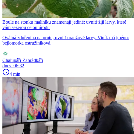
Boule na stonku maliníku znamenají jediné: uvnitř žijí larvy, které
vám sežerou celou úrodu
Oválná zduřenina na prutu, uvnitř oranžové larvy. Viník má jméno:
bejlomorka ostružiníková.
Chalupáři-Zahrádkáři
dnes, 06:32
4 min