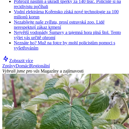
Pohrozil násilím a ukradl šperky za 140 tisíc. Policisté si na
recidivistu počíhali
Vodní elektrárna Kořensko získá nové technologie za 100
milionů korun
Nezabíjejte naše zvířata, prosí ostravská zoo. Lidé
nerespektují zákaz krmení
Největší vodopády Šumavy a tajemná hora plná štol. Tento
výlet vás určitě ohromí
Neznáte ho? Muž na fotce by mohl policistům pomoci s
vyšetřováním
Zobrazit více
Zprávy
Domácí
Regionální
Vybrali jsme pro vás
Magazíny a zajímavosti