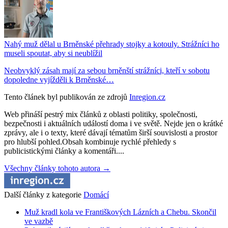
Nahý muž dělal u Brněnské přehrady stojky a kotouly. Strážníci ho
museli spoutat, aby si neublížil
Neobvyklý zásah mají za sebou brněnští strážníci, kteří v sobotu
dopoledne vyjížděli k Brněnské…
Tento článek byl publikován ze zdrojů
Inregion.cz
Web přináší pestrý mix článků z oblasti politiky, společnosti,
bezpečnosti i aktuálních událostí doma i ve světě. Nejde jen o krátké
zprávy, ale i o texty, které dávají tématům širší souvislosti a prostor
pro hlubší pohled.Obsah kombinuje rychlé přehledy s
publicistickými články a komentáři....
Všechny články tohoto autora →
Další články z kategorie
Domácí
Muž kradl kola ve Františkových Lázních a Chebu. Skončil
ve vazbě