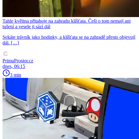
Tahle květina přitahuje na zahradu klíšťata. Češi o tom nemají ani
tušení a vesele ji sází dál
Sekáte trávník jako hodinky, a klíšťata se na zahradě přesto objevují
dál. […]
PrimaProstor.cz
dnes, 06:15
3 min