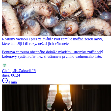
Rostliny vadnou i přes zalévání? Pod zemí je možná žerou larvy,
které tam žijí i tři roky, než si jich všimnete
Ponrava chrousta obecného dokáže mladému stromku zničit celý
kořenový systém dřív, než si všimnete prvního vadnoucího listu.
Chalupáři-Zahrádkáři
dnes, 06:24
4 min