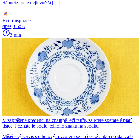
Sáhnete po té nejlevnější […]
ExtraInspirace
dnes, 05:55
3 min
V zaprášené kredenci na chalupě leží talíře, za které sběratelé platí
tisíce. Poznáte je podle jednoho znaku na spodku
Míšeňský servis s cibulovým vzorem se na české aukci prodal za 9