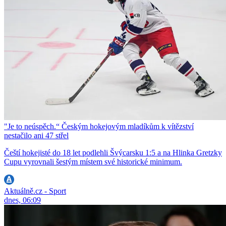
"Je to neúspěch.“ Českým hokejovým mladíkům k vítězství
nestačilo ani 47 střel
Čeští hokejisté do 18 let podlehli Švýcarsku 1:5 a na Hlinka Gretzky
Cupu vyrovnali šestým místem své historické minimum.
Aktuálně.cz - Sport
dnes, 06:09