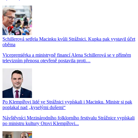
Schillerová setřela Macinku kvůli Strážnici. Kupka pak vystavil účet
oběma
Vicepremiérka a ministryně financí Alena Schillerová se v přímém
televizním přenosu otevřeně postavila proti…
Po Klempířovi lidé ve Strážnici vypískali i Macinku. Ministr si pak
poplakal nad „kyselými dušemi“
Návštěvníci Mezinárodního folklorního festivalu Strážnice vypískali
po ministru kultury Otovi Klempířovi...