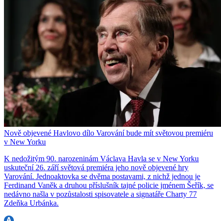
Nově objevené Havlovo dílo Varování bude mít světovou premiéru
v New Yorku
K nedožitým 90. narozeninám Václava Havla se v New Yorku
uskuteční 26. září světová premiéra jeho nově objevené hry
Varování. Jednoaktovka se dvěma postavami, z nichž jednou je
Ferdinand Vaněk a druhou příslušník tajné policie jménem Šeřík, se
nedávno našla v pozůstalosti spisovatele a signatáře Charty 77
Zdeňka Urbánka.