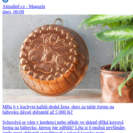
Aktuálně.cz - Magazín
dnes, 06:08
Měla ji v kuchyni každá druhá žena, dnes za tuhle formu na
bábovku dávají sběratelé až 5 000 Kč
Schovává se vám v kredenci nebo někde ve sklepě těžká kovová
forma na bábovku, kterou jste zdědili? Léta si jí možná nevšímáte,
jenže mezi sběrateli starožitností o takové kousky roste...