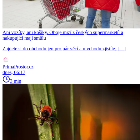
Ani vozíky, ani košíky. Oboje mizí z českých supermarketů a
nakupující mají smůlu
Zajdete si do obchodu jen pro pár věcí a u vchodu zjistíte, […]
PrimaProstor.cz
dnes, 06:17
3 min