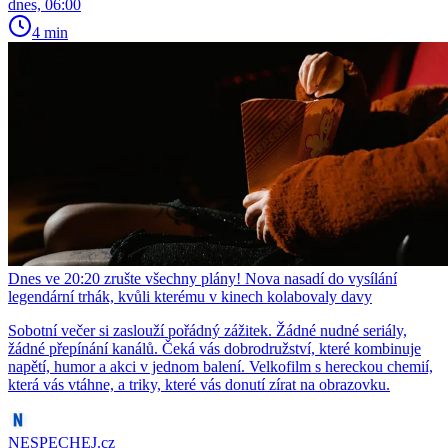
dnes, 06:00
4 min
Dnes ve 20:20 zrušte všechny plány! Nova nasadí do vysílání
legendární trhák, kvůli kterému v kinech kolabovaly davy
Sobotní večer si zaslouží pořádný zážitek. Žádné nudné seriály,
žádné přepínání kanálů. Čeká vás dobrodružství, které kombinuje
napětí, humor a akci v jednom balení. Velkofilm s hereckou chemií,
která vás vtáhne, a triky, které vás donutí zírat na obrazovku.
NESPECHEJ.cz