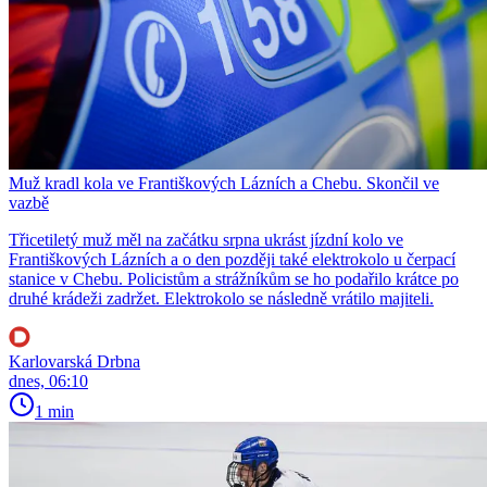
Muž kradl kola ve Františkových Lázních a Chebu. Skončil ve
vazbě
Třicetiletý muž měl na začátku srpna ukrást jízdní kolo ve
Františkových Lázních a o den později také elektrokolo u čerpací
stanice v Chebu. Policistům a strážníkům se ho podařilo krátce po
druhé krádeži zadržet. Elektrokolo se následně vrátilo majiteli.
Karlovarská Drbna
dnes, 06:10
1 min