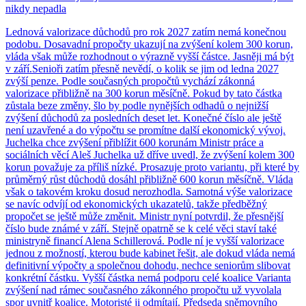
nikdy nepadla
Lednová valorizace důchodů pro rok 2027 zatím nemá konečnou
podobu. Dosavadní propočty ukazují na zvýšení kolem 300 korun,
vláda však může rozhodnout o výrazně vyšší částce. Jasněji má být
v září.Senioři zatím přesně nevědí, o kolik se jim od ledna 2027
zvýší penze. Podle současných propočtů vychází zákonná
valorizace přibližně na 300 korun měsíčně. Pokud by tato částka
zůstala beze změny, šlo by podle nynějších odhadů o nejnižší
zvýšení důchodů za posledních deset let. Konečné číslo ale ještě
není uzavřené a do výpočtu se promítne další ekonomický vývoj.
Juchelka chce zvýšení přiblížit 600 korunám Ministr práce a
sociálních věcí Aleš Juchelka už dříve uvedl, že zvýšení kolem 300
korun považuje za příliš nízké. Prosazuje proto variantu, při které by
průměrný růst důchodů dosáhl přibližně 600 korun měsíčně. Vláda
však o takovém kroku dosud nerozhodla. Samotná výše valorizace
se navíc odvíjí od ekonomických ukazatelů, takže předběžný
propočet se ještě může změnit. Ministr nyní potvrdil, že přesnější
číslo bude známé v září. Stejně opatrně se k celé věci staví také
ministryně financí Alena Schillerová. Podle ní je vyšší valorizace
jednou z možností, kterou bude kabinet řešit, ale dokud vláda nemá
definitivní výpočty a společnou dohodu, nechce seniorům slibovat
konkrétní částku. Vyšší částka nemá podporu celé koalice Varianta
zvýšení nad rámec současného zákonného propočtu už vyvolala
spor uvnitř koalice. Motoristé ji odmítají. Předseda sněmovního