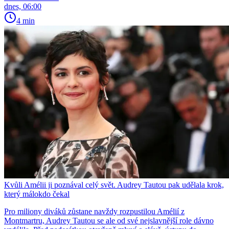
dnes, 06:00
4 min
Kvůli Amélii ji poznával celý svět. Audrey Tautou pak udělala krok,
který málokdo čekal
Pro miliony diváků zůstane navždy rozpustilou Amélií z
Montmartru, Audrey Tautou se ale od své nejslavnější role dávno