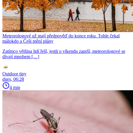
Meteorologové už mají předpověď do konce roku. Tohle čekal
málokdo a Češi mění plány
Zatímco většina lidí řeší, jestli o víkendu zaprší, meteorologové se
dívají mnohem […]
Outdoor tipy
dnes, 06:28
4 min