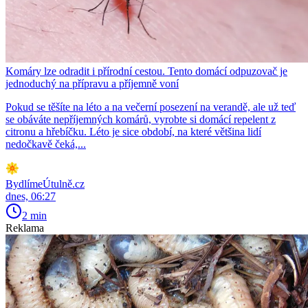
Komáry lze odradit i přírodní cestou. Tento domácí odpuzovač je
jednoduchý na přípravu a příjemně voní
Pokud se těšíte na léto a na večerní posezení na verandě, ale už teď
se obáváte nepříjemných komárů, vyrobte si domácí repelent z
citronu a hřebíčku. Léto je sice období, na které většina lidí
nedočkavě čeká,...
BydlímeÚtulně.cz
dnes, 06:27
2 min
Reklama