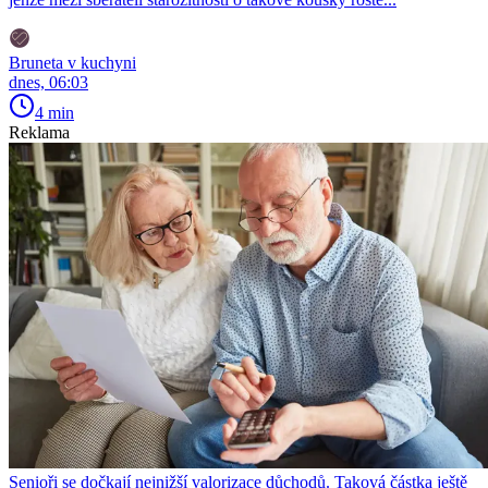
Bruneta v kuchyni
dnes, 06:03
4 min
Reklama
Senioři se dočkají nejnižší valorizace důchodů. Taková částka ještě