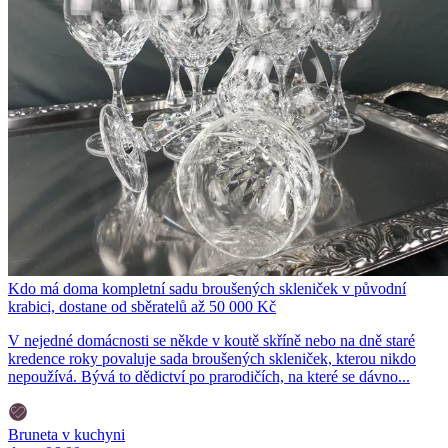
Kdo má doma kompletní sadu broušených skleniček v původní
krabici, dostane od sběratelů až 50 000 Kč
V nejedné domácnosti se někde v koutě skříně nebo na dně staré
kredence roky povaluje sada broušených skleniček, kterou nikdo
nepoužívá. Bývá to dědictví po prarodičích, na které se dávno...
Bruneta v kuchyni