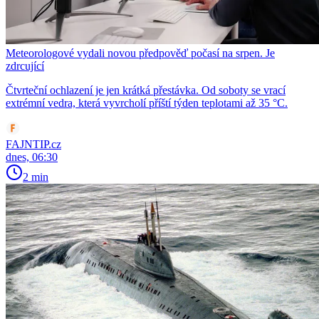
Meteorologové vydali novou předpověď počasí na srpen. Je
zdrcující
Čtvrteční ochlazení je jen krátká přestávka. Od soboty se vrací
extrémní vedra, která vyvrcholí příští týden teplotami až 35 °C.
FAJNTIP.cz
dnes, 06:30
2 min