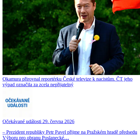
Okamura přirovnal reportérku České televize k nacistům. ČT jeho
výpad označila za zcela nepřijatelný
Očekávané události 29. června 2026
– Prezident republiky Petr Pavel přijme na Pražském hradě předsedu
Výboru pro obranu Poslanecké…