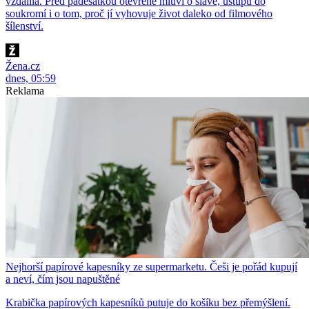
vzdálila. Před padesátkou otevřeně mluví o slávě, ústupu do
soukromí i o tom, proč jí vyhovuje život daleko od filmového
šílenství.
Žena.cz
dnes, 05:59
Reklama
Nejhorší papírové kapesníky ze supermarketu. Češi je pořád kupují
a neví, čím jsou napuštěné
Krabička papírových kapesníků putuje do košíku bez přemýšlení.