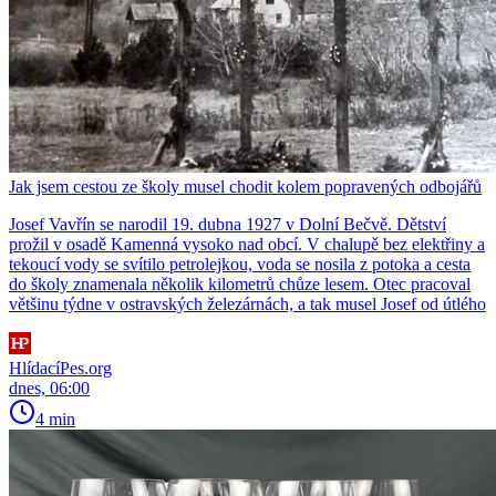
Jak jsem cestou ze školy musel chodit kolem popravených odbojářů
Josef Vavřín se narodil 19. dubna 1927 v Dolní Bečvě. Dětství
prožil v osadě Kamenná vysoko nad obcí. V chalupě bez elektřiny a
tekoucí vody se svítilo petrolejkou, voda se nosila z potoka a cesta
do školy znamenala několik kilometrů chůze lesem. Otec pracoval
většinu týdne v ostravských železárnách, a tak musel Josef od útlého
HlídacíPes.org
dnes, 06:00
4 min