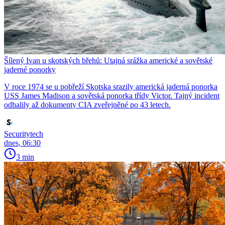
Šílený Ivan u skotských břehů: Utajná srážka americké a sovětské
jaderné ponorky
V roce 1974 se u pobřeží Skotska srazily americká jaderná ponorka
USS James Madison a sovětská ponorka třídy Victor. Tajný incident
odhalily až dokumenty CIA zveřejněné po 43 letech.
Securitytech
dnes, 06:30
3 min