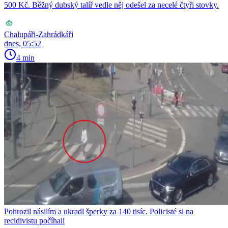
500 Kč. Běžný dubský talíř vedle něj odešel za necelé čtyři stovky.
Chalupáři-Zahrádkáři
dnes, 05:52
4 min
Pohrozil násilím a ukradl šperky za 140 tisíc. Policisté si na
recidivistu počíhali