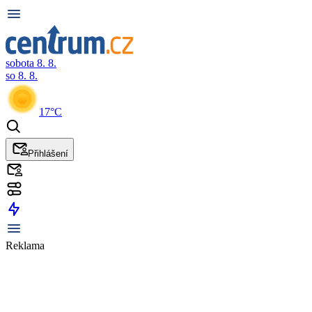
sobota 8. 8.
so 8. 8.
17°C
Přihlášení
Reklama