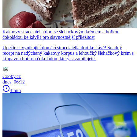
Kakaový stracciatella dort se šlehačkovým krémem a hořkou
čokoládou ke kávě i pro slavnostnější příležitost
Upečte si vynikající domácí stracciatella dort ke kávě! Snadný
recept na nadýchaný kakaový korpus a lehoučký šlehačkový krém s
křupavou hořkou čokoládou, který si zamilujete.
Cooky.cz
dnes, 06:12
3 min