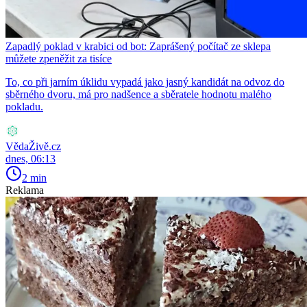
Zapadlý poklad v krabici od bot: Zaprášený počítač ze sklepa
můžete zpeněžit za tisíce
To, co při jarním úklidu vypadá jako jasný kandidát na odvoz do
sběrného dvoru, má pro nadšence a sběratele hodnotu malého
pokladu.
VědaŽivě.cz
dnes, 06:13
2 min
Reklama