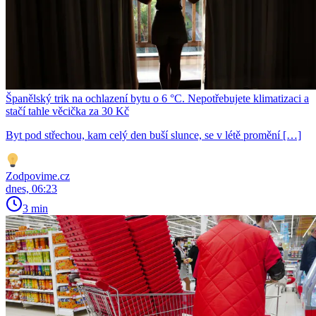
Španělský trik na ochlazení bytu o 6 °C. Nepotřebujete klimatizaci a
stačí tahle věcička za 30 Kč
Byt pod střechou, kam celý den buší slunce, se v létě promění […]
Zodpovime.cz
dnes, 06:23
3 min