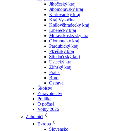
Jihočeský kraj
Jihomoravský kraj
Karlovarský kraj
Kraj Vysočina
Králověhradecký kraj
Liberecký kraj
Moravskoslezský kraj
Olomoucký kraj
Pardubický kraj
Plzeňský kraj
Středočeský kraj
Ústecký kraj
Zlínský kraj
Praha
Brno
Ostrava
Školství
Zdravotnictví
Politika
O počasí
Volby 2026
Zahraničí
Evropa
Slovensko