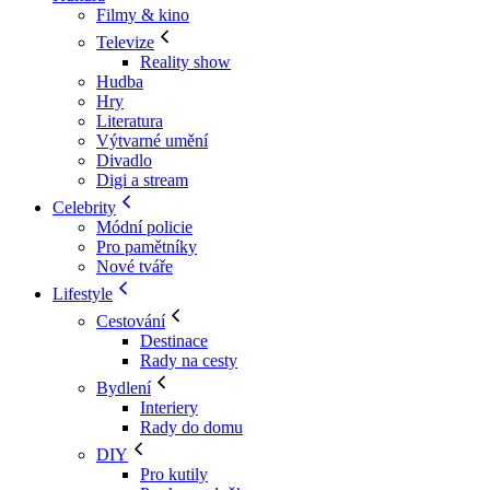
Filmy & kino
Televize
Reality show
Hudba
Hry
Literatura
Výtvarné umění
Divadlo
Digi a stream
Celebrity
Módní policie
Pro pamětníky
Nové tváře
Lifestyle
Cestování
Destinace
Rady na cesty
Bydlení
Interiery
Rady do domu
DIY
Pro kutily