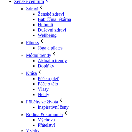
Ženské centrum
Zdraví
Ženské zdraví
Babiččina lékárna
Hubnutí
Duševní zdraví
Wellbeing
Fitness
Jóga a pilates
Módní trendy
Aktuální trendy
Doplňky
Krása
Péče o pleť
Péče o tělo
Vlasy
Nehty
Příběhy ze života
Inspirativní ženy
Rodina & komunita
Výchova
Přátelství
Vztahy