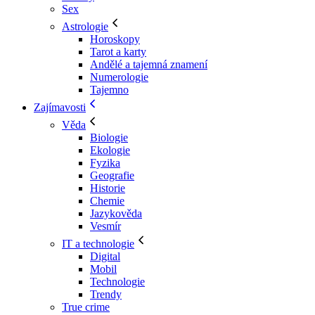
Sex
Astrologie
Horoskopy
Tarot a karty
Andělé a tajemná znamení
Numerologie
Tajemno
Zajímavosti
Věda
Biologie
Ekologie
Fyzika
Geografie
Historie
Chemie
Jazykověda
Vesmír
IT a technologie
Digital
Mobil
Technologie
Trendy
True crime