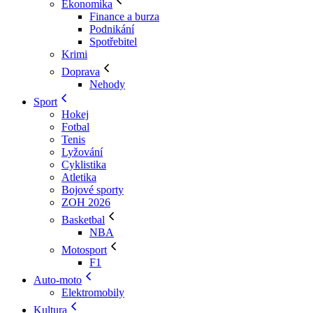
Ekonomika
Finance a burza
Podnikání
Spotřebitel
Krimi
Doprava
Nehody
Sport
Hokej
Fotbal
Tenis
Lyžování
Cyklistika
Atletika
Bojové sporty
ZOH 2026
Basketbal
NBA
Motosport
F1
Auto-moto
Elektromobily
Kultura