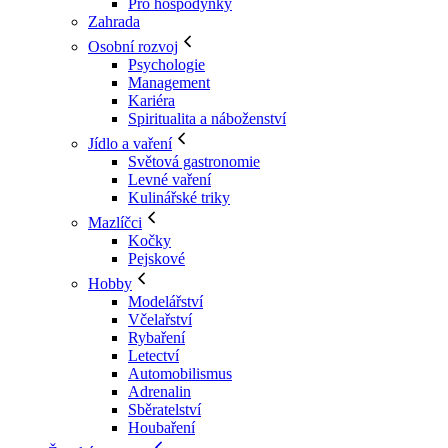
Pro hospodyňky
Zahrada
Osobní rozvoj
Psychologie
Management
Kariéra
Spiritualita a náboženství
Jídlo a vaření
Světová gastronomie
Levné vaření
Kulinářské triky
Mazlíčci
Kočky
Pejskové
Hobby
Modelářství
Včelařství
Rybaření
Letectví
Automobilismus
Adrenalin
Sběratelství
Houbaření