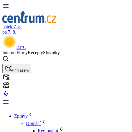
pátek 7. 8.
pá 7. 8.
23°C
Internet
Firmy
Recepty
Slovníky
Přihlášení
Zprávy
Domácí
Regionální