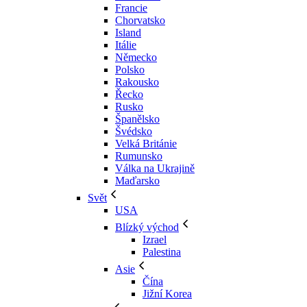
Francie
Chorvatsko
Island
Itálie
Německo
Polsko
Rakousko
Řecko
Rusko
Španělsko
Švédsko
Velká Británie
Rumunsko
Válka na Ukrajině
Maďarsko
Svět
USA
Blízký východ
Izrael
Palestina
Asie
Čína
Jižní Korea