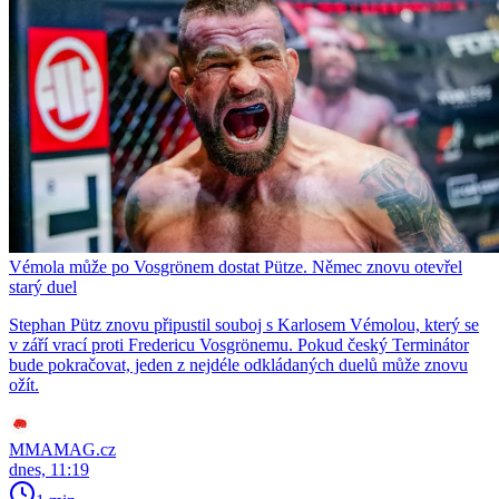
Vémola může po Vosgrönem dostat Pütze. Němec znovu otevřel
starý duel
Stephan Pütz znovu připustil souboj s Karlosem Vémolou, který se
v září vrací proti Fredericu Vosgrönemu. Pokud český Terminátor
bude pokračovat, jeden z nejdéle odkládaných duelů může znovu
ožít.
MMAMAG.cz
dnes, 11:19