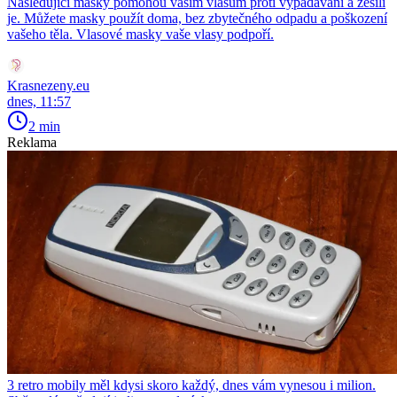
Následující masky pomohou vašim vlasům proti vypadávání a zesílí
je. Můžete masky použít doma, bez zbytečného odpadu a poškození
vašeho těla. Vlasové masky vaše vlasy podpoří.
Krasnezeny.eu
dnes, 11:57
2 min
Reklama
3 retro mobily měl kdysi skoro každý, dnes vám vynesou i milion.