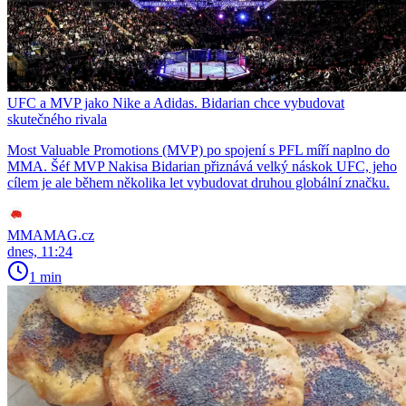
UFC a MVP jako Nike a Adidas. Bidarian chce vybudovat
skutečného rivala
Most Valuable Promotions (MVP) po spojení s PFL míří naplno do
MMA. Šéf MVP Nakisa Bidarian přiznává velký náskok UFC, jeho
cílem je ale během několika let vybudovat druhou globální značku.
MMAMAG.cz
dnes, 11:24
1 min