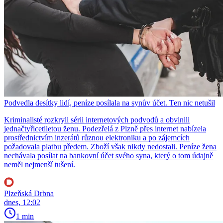
Podvedla desítky lidí, peníze posílala na synův účet. Ten nic netušil
Kriminalisté rozkryli sérii internetových podvodů a obvinili
jednačtyřicetiletou ženu. Podezřelá z Plzně přes internet nabízela
prostřednictvím inzerátů různou elektroniku a po zájemcích
požadovala platbu předem. Zboží však nikdy nedostali. Peníze žena
nechávala posílat na bankovní účet svého syna, který o tom údajně
neměl nejmenší tušení.
Plzeňská Drbna
dnes, 12:02
1 min