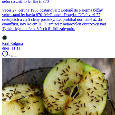
nebo co zničilo let Itavia 870
Večer 27. června 1980 odstartoval z Boloně do Palerma běžný
vnitrostátní let Itavia 870. McDonnell Douglas DC-9 vezl 77
cestujících a čtyři členy posádky. Let probíhal normálně až do
okamžiku, kdy kolem 20:59 zmizel z radarových obrazovek nad
Tyrhénským mořem. Všech 81 lidí zahynulo.
Kód Enigma
dnes, 11:11
7 min