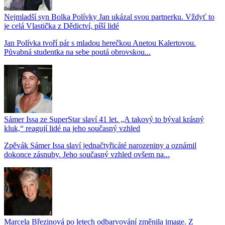
Nejmladší syn Bolka Polívky Jan ukázal svou partnerku. Vždyť to
je celá Vlastička z Dědictví, píší lidé
Jan Polívka tvoří pár s mladou herečkou Anetou Kalertovou.
Půvabná studentka na sebe poutá obrovskou...
Sámer Issa ze SuperStar slaví 41 let. „A takový to býval krásný
kluk,“ reagují lidé na jeho současný vzhled
Zpěvák Sámer Issa slaví jednačtyřicáté narozeniny a oznámil
dokonce zásnuby. Jeho současný vzhled ovšem na...
Marcela Březinová po letech odbarvování změnila image. Z