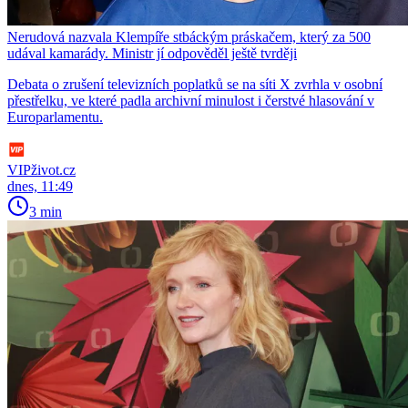
Nerudová nazvala Klempíře stbáckým práskačem, který za 500
udával kamarády. Ministr jí odpověděl ještě tvrději
Debata o zrušení televizních poplatků se na síti X zvrhla v osobní
přestřelku, ve které padla archivní minulost i čerstvé hlasování v
Europarlamentu.
VIPživot.cz
dnes, 11:49
3 min