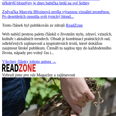
někdejší blondýny je dnes babička hrdá na své šediny
Zpěvačka Marcela Březinová prošla výraznou vizuální proměnou.
Po desetiletích opustila svůj typický blond...
Tento článek byl publikován ze zdrojů
ReadZone
Web nabízí pestrou paletu článků o životním stylu, zdraví, vztazích,
kultuře i aktuálních trendech. Obsah je kombinací praktických rad,
odlehčených zajímavostí a inspirativních textů, které dokážou
zaujmout široké publikum. Čtenáři tu najdou tipy do každodenního
života, nápady pro volný čas i...
Všechny články tohoto autora →
Vybrali jsme pro vás
Magazíny a zajímavosti