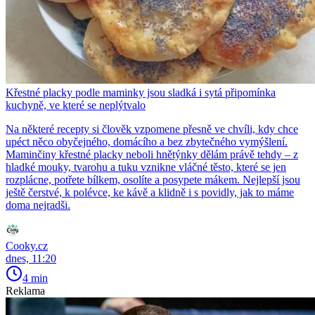
Křestné placky podle maminky jsou sladká i sytá připomínka
kuchyně, ve které se neplýtvalo
Na některé recepty si člověk vzpomene přesně ve chvíli, kdy chce
upéct něco obyčejného, domácího a bez zbytečného vymýšlení.
Maminčiny křestné placky neboli hnětýnky dělám právě tehdy – z
hladké mouky, tvarohu a tuku vznikne vláčné těsto, které se jen
rozplácne, potřete bílkem, osolíte a posypete mákem. Nejlepší jsou
ještě čerstvé, k polévce, ke kávě a klidně i s povidly, jak to máme
doma nejradši.
Cooky.cz
dnes, 11:20
4 min
Reklama