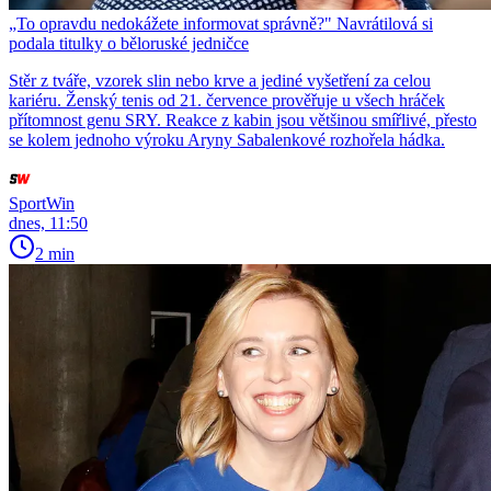
„To opravdu nedokážete informovat správně?" Navrátilová si
podala titulky o běloruské jedničce
Stěr z tváře, vzorek slin nebo krve a jediné vyšetření za celou
kariéru. Ženský tenis od 21. července prověřuje u všech hráček
přítomnost genu SRY. Reakce z kabin jsou většinou smířlivé, přesto
se kolem jednoho výroku Aryny Sabalenkové rozhořela hádka.
SportWin
dnes, 11:50
2 min