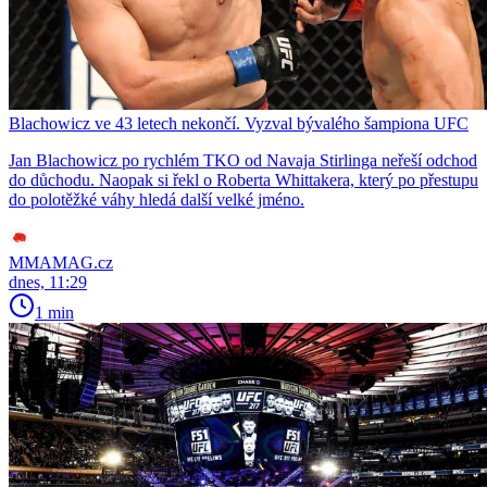
Blachowicz ve 43 letech nekončí. Vyzval bývalého šampiona UFC
Jan Blachowicz po rychlém TKO od Navaja Stirlinga neřeší odchod
do důchodu. Naopak si řekl o Roberta Whittakera, který po přestupu
do polotěžké váhy hledá další velké jméno.
MMAMAG.cz
dnes, 11:29
1 min