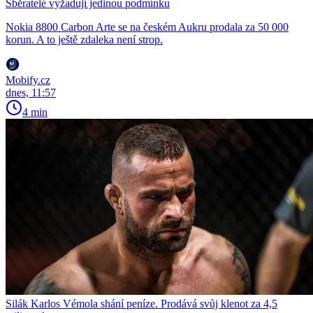
Sběratelé vyžadují jedinou podmínku
Nokia 8800 Carbon Arte se na českém Aukru prodala za 50 000
korun. A to ještě zdaleka není strop.
Mobify.cz
dnes, 11:57
4 min
Silák Karlos Vémola shání peníze. Prodává svůj klenot za 4,5