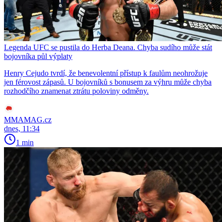
Legenda UFC se pustila do Herba Deana. Chyba sudího může stát
bojovníka půl výplaty
Henry Cejudo tvrdí, že benevolentní přístup k faulům neohrožuje
jen férovost zápasů. U bojovníků s bonusem za výhru může chyba
rozhodčího znamenat ztrátu poloviny odměny.
MMAMAG.cz
dnes, 11:34
1 min