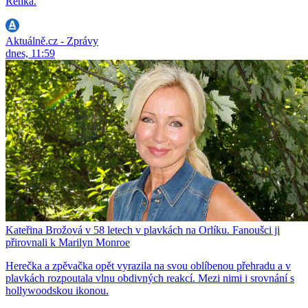
Řehka.
Aktuálně.cz - Zprávy
dnes, 11:59
Kateřina Brožová v 58 letech v plavkách na Orlíku. Fanoušci ji
přirovnali k Marilyn Monroe
Herečka a zpěvačka opět vyrazila na svou oblíbenou přehradu a v
plavkách rozpoutala vlnu obdivných reakcí. Mezi nimi i srovnání s
hollywoodskou ikonou.