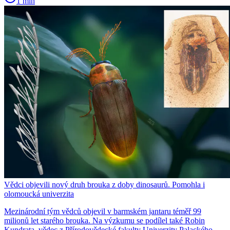
1 min
Vědci objevili nový druh brouka z doby dinosaurů. Pomohla i
olomoucká univerzita
Mezinárodní tým vědců objevil v barmském jantaru téměř 99
milionů let starého brouka. Na výzkumu se podílel také Robin
Kundrata, vědec z Přírodovědecké fakulty Univerzity Palackého.