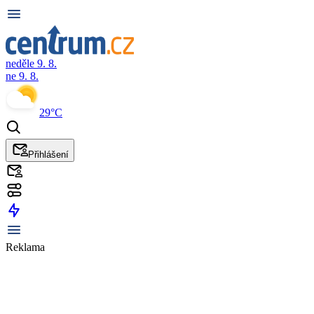
neděle 9. 8.
ne 9. 8.
29°C
Přihlášení
Reklama