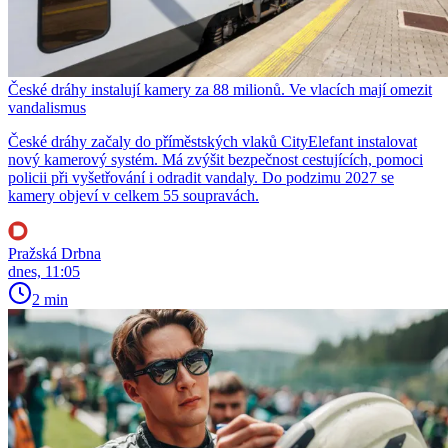
České dráhy instalují kamery za 88 milionů. Ve vlacích mají omezit
vandalismus
České dráhy začaly do příměstských vlaků CityElefant instalovat
nový kamerový systém. Má zvýšit bezpečnost cestujících, pomoci
policii při vyšetřování i odradit vandaly. Do podzimu 2027 se
kamery objeví v celkem 55 soupravách.
Pražská Drbna
dnes, 11:05
2 min