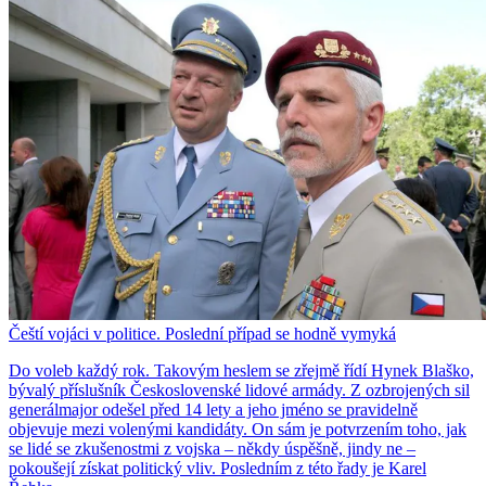
Čeští vojáci v politice. Poslední případ se hodně vymyká
Do voleb každý rok. Takovým heslem se zřejmě řídí Hynek Blaško,
bývalý příslušník Československé lidové armády. Z ozbrojených sil
generálmajor odešel před 14 lety a jeho jméno se pravidelně
objevuje mezi volenými kandidáty. On sám je potvrzením toho, jak
se lidé se zkušenostmi z vojska – někdy úspěšně, jindy ne –
pokoušejí získat politický vliv. Posledním z této řady je Karel