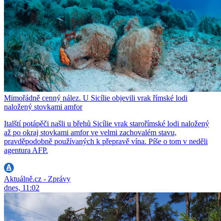
Mimořádně cenný nález. U Sicílie objevili vrak římské lodi
naložený stovkami amfor
Italští potápěči našli u břehů Sicílie vrak starořímské lodi naložený
až po okraj stovkami amfor ve velmi zachovalém stavu,
pravděpodobně používaných k přepravě vína. Píše o tom v neděli
agentura AFP.
Aktuálně.cz - Zprávy
dnes, 11:02