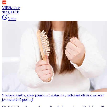
VIPživot.cz
dnes, 11:58
3 min
Vlasové masky, které pomohou zastavit vypadávání vlasů a zároveň
je dostatečně posilují