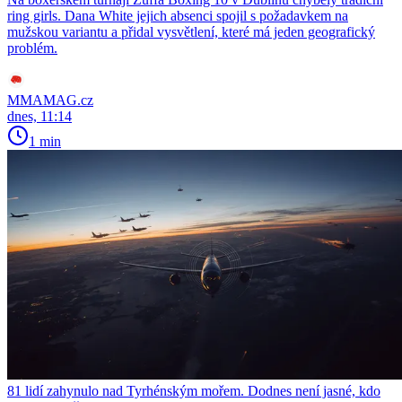
ring girls. Dana White jejich absenci spojil s požadavkem na
mužskou variantu a přidal vysvětlení, které má jeden geografický
problém.
MMAMAG.cz
dnes, 11:14
1 min
81 lidí zahynulo nad Tyrhénským mořem. Dodnes není jasné, kdo