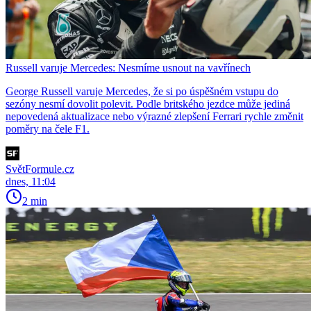
Russell varuje Mercedes: Nesmíme usnout na vavřínech
George Russell varuje Mercedes, že si po úspěšném vstupu do
sezóny nesmí dovolit polevit. Podle britského jezdce může jediná
nepovedená aktualizace nebo výrazné zlepšení Ferrari rychle změnit
poměry na čele F1.
SvětFormule.cz
dnes, 11:04
2 min