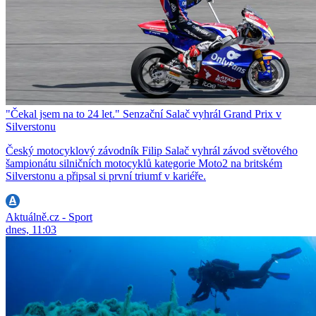
"Čekal jsem na to 24 let." Senzační Salač vyhrál Grand Prix v
Silverstonu
Český motocyklový závodník Filip Salač vyhrál závod světového
šampionátu silničních motocyklů kategorie Moto2 na britském
Silverstonu a připsal si první triumf v kariéře.
Aktuálně.cz - Sport
dnes, 11:03