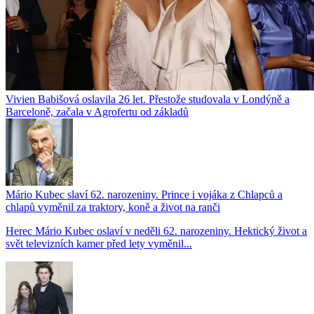
Vivien Babišová oslavila 26 let. Přestože studovala v Londýně a
Barceloně, začala v Agrofertu od základů
Mário Kubec slaví 62. narozeniny. Prince i vojáka z Chlapců a
chlapů vyměnil za traktory, koně a život na ranči
Herec Mário Kubec oslaví v neděli 62. narozeniny. Hektický život a
svět televizních kamer před lety vyměnil...