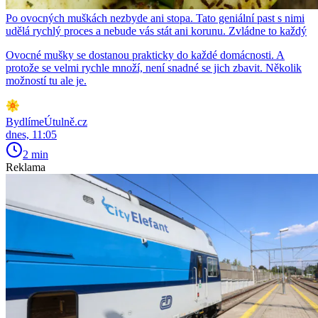
Po ovocných muškách nezbyde ani stopa. Tato geniální past s nimi
udělá rychlý proces a nebude vás stát ani korunu. Zvládne to každý
Ovocné mušky se dostanou prakticky do každé domácnosti. A
protože se velmi rychle množí, není snadné se jich zbavit. Několik
možností tu ale je.
BydlímeÚtulně.cz
dnes, 11:05
2 min
Reklama