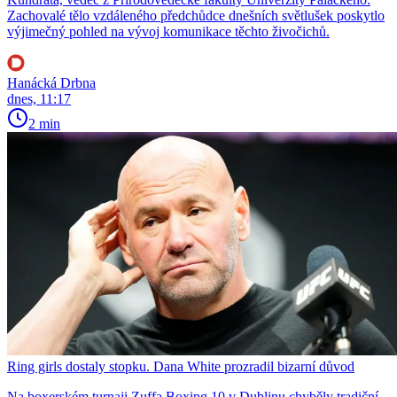
Zachovalé tělo vzdáleného předchůdce dnešních světlušek poskytlo
výjimečný pohled na vývoj komunikace těchto živočichů.
Hanácká Drbna
dnes, 11:17
2 min
Ring girls dostaly stopku. Dana White prozradil bizarní důvod
Na boxerském turnaji Zuffa Boxing 10 v Dublinu chyběly tradiční