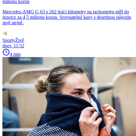
milionu korun
Mercedes-AMG G 63 s 262 tisíci kilometry na tachometru míří do
inzerce za 4,5 milionu korun. Srovnatelné kusy s desetinou nájezdu
stojí stejně.
SportyŽivě
dnes, 11:52
4 min