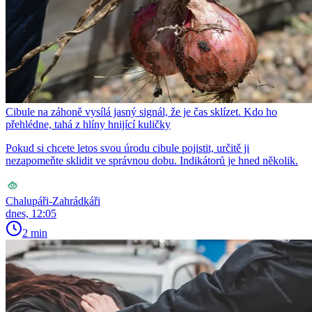
Cibule na záhoně vysílá jasný signál, že je čas sklízet. Kdo ho
přehlédne, tahá z hlíny hnijící kuličky
Pokud si chcete letos svou úrodu cibule pojistit, určitě ji
nezapomeňte sklidit ve správnou dobu. Indikátorů je hned několik.
Chalupáři-Zahrádkáři
dnes, 12:05
2 min