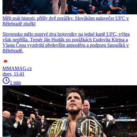
Měli psát historii, přišly dvě porážky. Slovákům galavečer UFC v
Bělehradě zhořkl
Slovensko mělo poprvé dva bojovníky na jedné kartě UFC, výhra
však nepřišla. Trenér Ján Hudák po porážkách Ľudovíta Kleina a
Vlasta Čepa vyzdvihl především atmosféru a podporu fanoušků v
Bělehradě.
MMAMAG.cz
dnes, 11:41
1 min