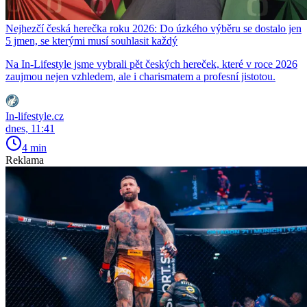
Nejhezčí česká herečka roku 2026: Do úzkého výběru se dostalo jen
5 jmen, se kterými musí souhlasit každý
Na In-Lifestyle jsme vybrali pět českých hereček, které v roce 2026
zaujmou nejen vzhledem, ale i charismatem a profesní jistotou.
In-lifestyle.cz
dnes, 11:41
4 min
Reklama