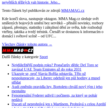
největších těžkých vah historie. Jeho...
Tento článek byl publikován ze zdrojů
MMAMAG.cz
Kde končí slova, nastupuje oktagon. MMA Mag.cz sleduje svět
smíšených bojových umění bez servítků – přináší novinky, rozbory
zápasů, přestupy, statistiky i zákulisní dění ze světa, kde rozhodují
vteřiny, taktika a tvrdý trénink. Čtenáři se dostanou k informacím o
domácí i světové scéně – od UFC...
Všechny články tohoto autora →
Další články z kategorie
Sport
Nejdůležitější podpis roku? Pogačarův dědic Del Toro se
zavázal UAE Team Emirates až do roku 2031
Ukazuje se, proč Slavia Bořila odstavila. Tělo už
nespolupracuje, za Liberec odehrál jen půl hodiny a musel
střídat
Audi změnilo pravidla hry. Bortoleto chválí nový tým i jeho
mentalitu
Fenomenální Federer udivil i počinem, za který se pohár
nedává
Ducati už neprohrává jen s Martínem. Prohrává s celou Aprilií