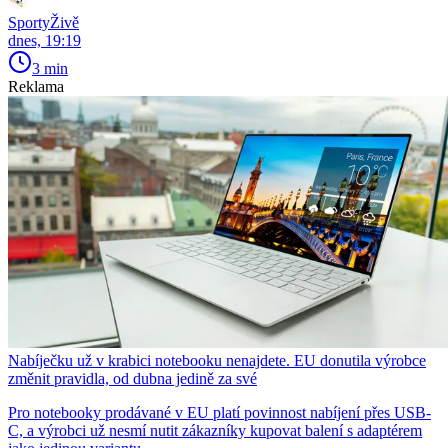
SportyŽivě
dnes, 19:19
3 min
Reklama
Nabíječku už v krabici notebooku nenajdete. EU donutila výrobce
změnit pravidla, od dubna jedině za své
Pro notebooky prodávané v EU platí povinnost nabíjení přes USB-
C, a výrobci už nesmí nutit zákazníky kupovat balení s adaptérem