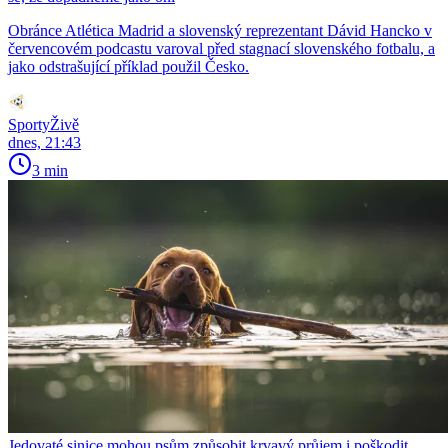
Obránce Atlética Madrid a slovenský reprezentant Dávid Hancko v
červencovém podcastu varoval před stagnací slovenského fotbalu, a
jako odstrašující příklad použil Česko.
SportyŽivě
dnes, 21:43
3 min
Jedovaté sinice mohou psům způsobit krvavý průjem i poškodit