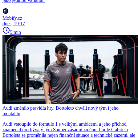
jako jedinou variantu.
Mobify.cz
dnes, 19:17
5 min
Audi změnilo pravidla hry. Bortoleto chválí nový tým i jeho
mentalitu
Audi vstoupilo do formule 1 s velkými ambicemi a jeho příchod
znamenal pro bývalý tým Sauber zásadní změnu. Podle Gabriela
Bortoleta se proměnila nejen finanční situace a technické zázemí, ale