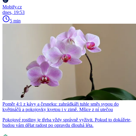
Mobify.cz
dnes, 19:53
5 min
Poměr 4:1 z kávy a česneku: zahrádkáři tuhle směs sypou do
květináčů a pokojovky kvetou i v zimě. Mšice z ní utečou
Pokojové rostliny je třeba vždy správně vyživit. Pokud to dokážete,
budou vám dělat radost po opravdu dlouhá léta.