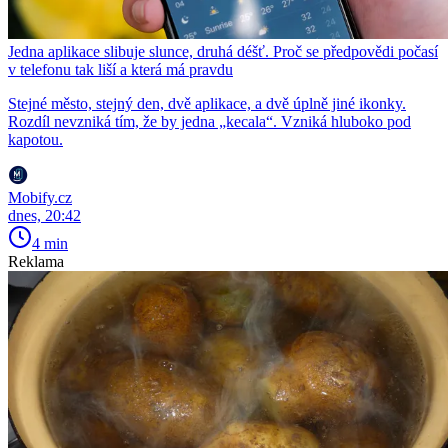
Jedna aplikace slibuje slunce, druhá déšť. Proč se předpovědi počasí
v telefonu tak liší a která má pravdu
Stejné město, stejný den, dvě aplikace, a dvě úplně jiné ikonky.
Rozdíl nevzniká tím, že by jedna „kecala“. Vzniká hluboko pod
kapotou.
Mobify.cz
dnes, 20:42
4 min
Reklama