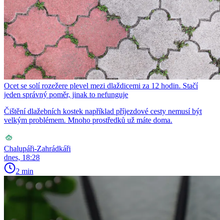
Ocet se solí rozežere plevel mezi dlaždicemi za 12 hodin. Stačí
jeden správný poměr, jinak to nefunguje
Čištění dlažebních kostek například příjezdové cesty nemusí být
velkým problémem. Mnoho prostředků už máte doma.
Chalupáři-Zahrádkáři
dnes, 18:28
2 min