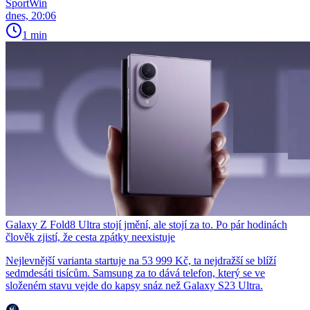
SportWin
dnes, 20:06
1 min
Galaxy Z Fold8 Ultra stojí jmění, ale stojí za to. Po pár hodinách
člověk zjistí, že cesta zpátky neexistuje
Nejlevnější varianta startuje na 53 999 Kč, ta nejdražší se blíží
sedmdesáti tisícům. Samsung za to dává telefon, který se ve
složeném stavu vejde do kapsy snáz než Galaxy S23 Ultra.