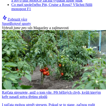
a boj o titul MotoGP začíná vypadat úplně jinak
Co mají společného Pitt, Cruise a Rossi? Všichni řídili
monopost F1
Zobrazit více
Sport
Bojové sporty
Vybrali jsme pro vás
Magazíny a zajímavosti
Rajčata stresujete, aniž o tom víte. Pět běžných chyb, kvůli kterým
keře nasadí sotva třetinu plodů
I rajčata mohou utrpět stresem. Pokud se to stane, začnou rodit