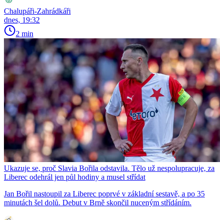
Chalupáři-Zahrádkáři
dnes, 19:32
2 min
Ukazuje se, proč Slavia Bořila odstavila. Tělo už nespolupracuje, za
Liberec odehrál jen půl hodiny a musel střídat
Jan Bořil nastoupil za Liberec poprvé v základní sestavě, a po 35
minutách šel dolů. Debut v Brně skončil nuceným střídáním.