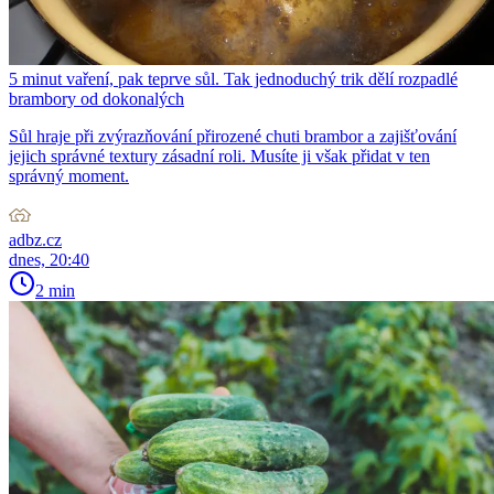
5 minut vaření, pak teprve sůl. Tak jednoduchý trik dělí rozpadlé
brambory od dokonalých
Sůl hraje při zvýrazňování přirozené chuti brambor a zajišťování
jejich správné textury zásadní roli. Musíte ji však přidat v ten
správný moment.
adbz.cz
dnes, 20:40
2 min