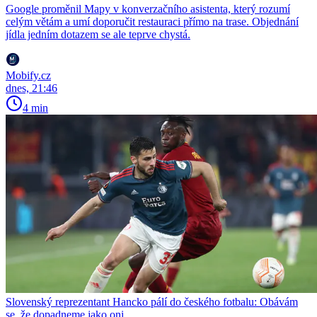
Google proměnil Mapy v konverzačního asistenta, který rozumí
celým větám a umí doporučit restauraci přímo na trase. Objednání
jídla jedním dotazem se ale teprve chystá.
Mobify.cz
dnes, 21:46
4 min
Slovenský reprezentant Hancko pálí do českého fotbalu: Obávám
se, že dopadneme jako oni