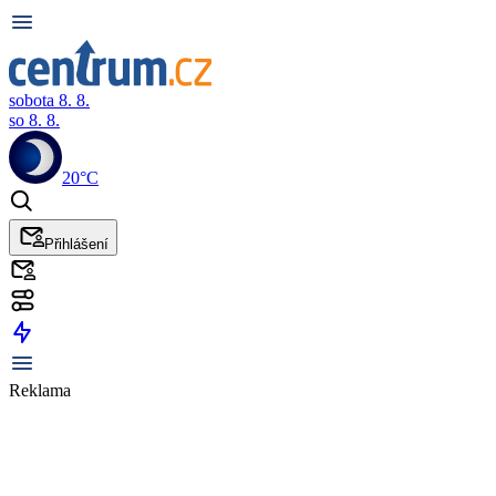
sobota 8. 8.
so 8. 8.
20°C
Přihlášení
Reklama