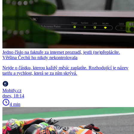
Jedno číslo na faktuře za internet prozradí, jestli (ne)přeplácíte.
Většina Čechů ho nikdy nekontrolovala
Nejde o částku, kterou každý měsíc zaplatíte. Rozhodující je název
tarifu a rychlost, která se za ním skrývá.
Mobify.cz
dnes, 18:14
4 min