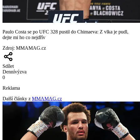
Paulo Costa se po UFC 328 pustil do Chimaeva: Z vlka je pudl,
dejte mi ho co nejdřív
Zdroj
:
MMAMAG.cz
Sdílet
Denní
výzva
0
Reklama
Další články z
MMAMAG.cz