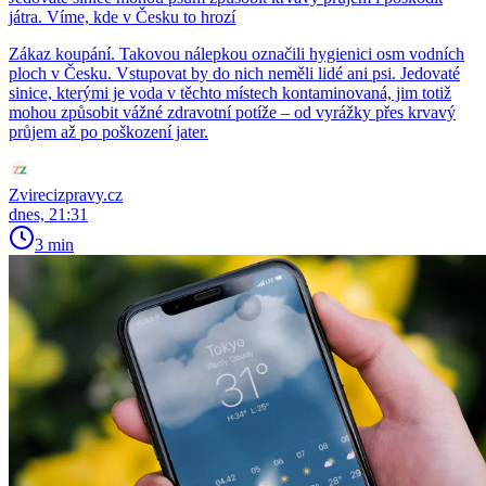
játra. Víme, kde v Česku to hrozí
Zákaz koupání. Takovou nálepkou označili hygienici osm vodních
ploch v Česku. Vstupovat by do nich neměli lidé ani psi. Jedovaté
sinice, kterými je voda v těchto místech kontaminovaná, jim totiž
mohou způsobit vážné zdravotní potíže – od vyrážky přes krvavý
průjem až po poškození jater.
Zvirecizpravy.cz
dnes, 21:31
3 min