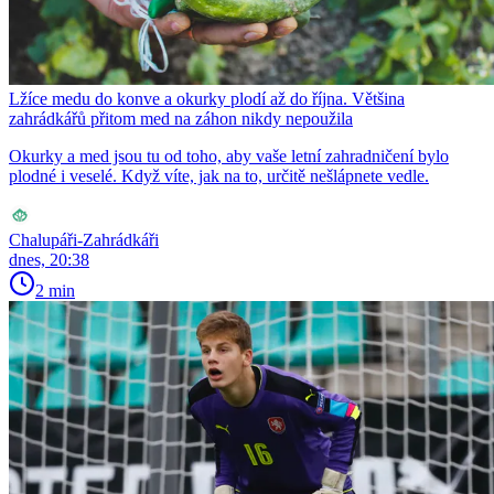
Lžíce medu do konve a okurky plodí až do října. Většina
zahrádkářů přitom med na záhon nikdy nepoužila
Okurky a med jsou tu od toho, aby vaše letní zahradničení bylo
plodné i veselé. Když víte, jak na to, určitě nešlápnete vedle.
Chalupáři-Zahrádkáři
dnes, 20:38
2 min