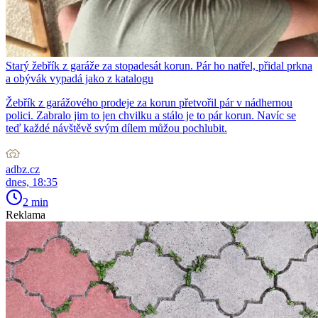
Starý žebřík z garáže za stopadesát korun. Pár ho natřel, přidal prkna
a obývák vypadá jako z katalogu
Žebřík z garážového prodeje za korun přetvořil pár v nádhernou
polici. Zabralo jim to jen chvilku a stálo je to pár korun. Navíc se
teď každé návštěvě svým dílem můžou pochlubit.
adbz.cz
dnes, 18:35
2 min
Reklama