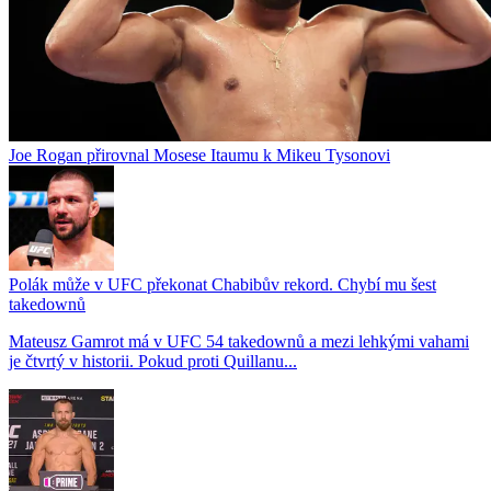
Joe Rogan přirovnal Mosese Itaumu k Mikeu Tysonovi
Polák může v UFC překonat Chabibův rekord. Chybí mu šest
takedownů
Mateusz Gamrot má v UFC 54 takedownů a mezi lehkými vahami
je čtvrtý v historii. Pokud proti Quillanu...