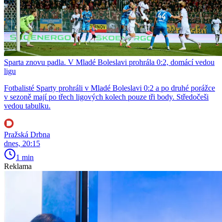
Sparta znovu padla. V Mladé Boleslavi prohrála 0:2, domácí vedou
ligu
Fotbalisté Sparty prohráli v Mladé Boleslavi 0:2 a po druhé porážce
v sezoně mají po třech ligových kolech pouze tři body. Středočeši
vedou tabulku.
Pražská Drbna
dnes, 20:15
1 min
Reklama