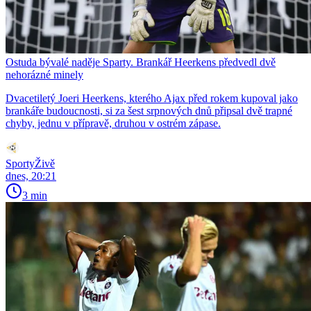
Ostuda bývalé naděje Sparty. Brankář Heerkens předvedl dvě
nehorázné minely
Dvacetiletý Joeri Heerkens, kterého Ajax před rokem kupoval jako
brankáře budoucnosti, si za šest srpnových dnů připsal dvě trapné
chyby, jednu v přípravě, druhou v ostrém zápase.
SportyŽivě
dnes, 20:21
3 min