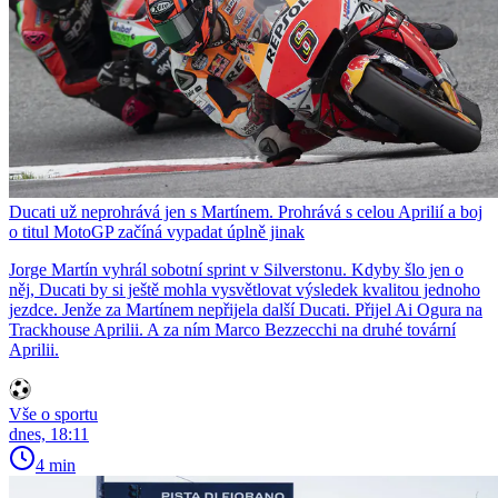
Ducati už neprohrává jen s Martínem. Prohrává s celou Aprilií a boj
o titul MotoGP začíná vypadat úplně jinak
Jorge Martín vyhrál sobotní sprint v Silverstonu. Kdyby šlo jen o
něj, Ducati by si ještě mohla vysvětlovat výsledek kvalitou jednoho
jezdce. Jenže za Martínem nepřijela další Ducati. Přijel Ai Ogura na
Trackhouse Aprilii. A za ním Marco Bezzecchi na druhé tovární
Aprilii.
Vše o sportu
dnes, 18:11
4 min