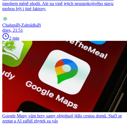
mnohem méně plodů. Ale na vině jejich neuspokojivého stavu
mohou být i jiné faktory.
Chalupáři-Zahrádkáři
dnes, 21:51
2 min
Google Mapy vám brzy samy objednají jídlo cestou domů. Stačí se
zeptat a AI zařídí zbytek za vás