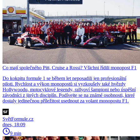
Co mají společného Pitt, Cruise a Rossi? Všichni řídili monopost F1
Do kokpitu formule 1 se během let neposadili jen profesionální
piloti. Rychlost a výkon monopostů si vyzkoušely také hvězdy
Hollywoodu, motocyklové legendy, rallyoví šampioni nebo úspěšní
závodníci z jiných disciplín. Podívejte se na známé osobnosti, které
dostaly jedinečnou příležitost usednout za volant monopostu F1.
SvětFormule.cz
dnes, 18:09
9 min