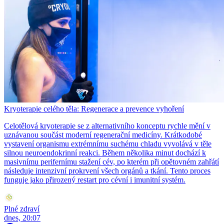
Kryoterapie celého těla: Regenerace a prevence vyhoření
Celotělová kryoterapie se z alternativního konceptu rychle mění v
uznávanou součást moderní regenerační medicíny. Krátkodobé
vystavení organismu extrémnímu suchému chladu vyvolává v těle
silnou neuroendokrinní reakci. Během několika minut dochází k
masivnímu perifernímu stažení cév, po kterém při opětovném zahřátí
následuje intenzivní prokrvení všech orgánů a tkání. Tento proces
funguje jako přirozený restart pro cévní i imunitní systém.
Plné zdraví
dnes, 20:07