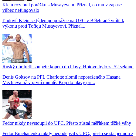
Klein rozebral porážku s Musayevem. Přiznal, co mu v zápase
vůbec nefungovalo
Ľudovít Klein se týden po porážce na UFC v Bělehradě vrátil k
výkonu proti Tofiqu Musayevovi. Přiznal...
Ruský obr trefil soupeře kopem do hlavy. Hotovo bylo za 52 sekund
Denis Goltsov na PFL Charlotte zlomil neporaženého Hasana
Mezhieva už v první minutě. Kop do hlavy při...
Fedor nikdy nevstoupil do UFC. Přesto zůstal měřítkem těžké váhy
Fedor Emelianenko nikdy nepodepsal s UFC, přesto se stal jednou z