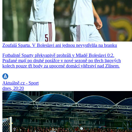
Zoufalá Sparta. V Boleslavi ani jednou nevystřelila na branku
Fotbalisté Sparty překvapivě prohráli v Mladé Boleslavi 0:2.
Pražané mají po druhé porážce v nové sezoně po třech ligových
kolech pouze tři body za upocené domácí vítězství nad Zlínem.
Aktuálně.cz - Sport
dnes, 20:20