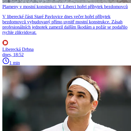
Plameny v mostní konstrukci: V Liberci hořel příbytek bezdomovců
V liberecké části Staré Pavlovice dnes večer hořel příbytek
bezdomovců vybudovaný přímo uvnitř mostní konstrukce. Zásah
profesionálních jednotek zamezil dalším škodám a požár se podařilo
rychle zlikvidovat.
Liberecká Drbna
dnes, 18:52
1 min