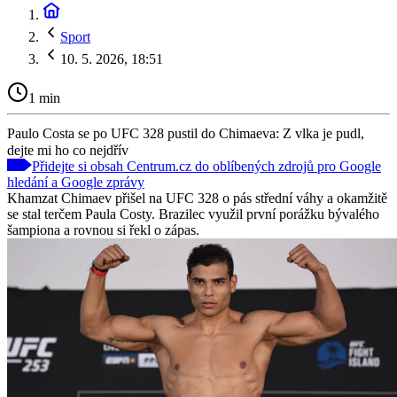
Sport
10. 5. 2026, 18:51
1 min
Paulo Costa se po UFC 328 pustil do Chimaeva: Z vlka je pudl,
dejte mi ho co nejdřív
Přidejte si obsah Centrum.cz do oblíbených zdrojů pro Google
hledání a Google zprávy
Khamzat Chimaev přišel na UFC 328 o pás střední váhy a okamžitě
se stal terčem Paula Costy. Brazilec využil první porážku bývalého
šampiona a rovnou si řekl o zápas.