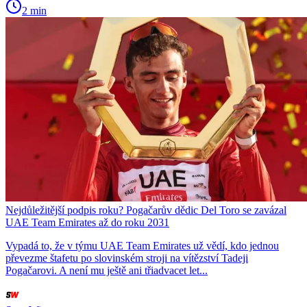
2 min
Nejdůležitější podpis roku? Pogačarův dědic Del Toro se zavázal
UAE Team Emirates až do roku 2031
Vypadá to, že v týmu UAE Team Emirates už vědí, kdo jednou
převezme štafetu po slovinském stroji na vítězství Tadeji
Pogačarovi. A není mu ještě ani třiadvacet let...