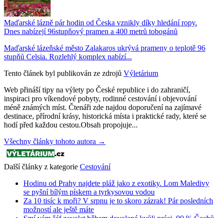
Maďarské lázně pár hodin od Česka vznikly díky hledání ropy.
Dnes nabízejí 96stupňový pramen a 400 metrů tobogánů
Maďarské lázeňské město Zalakaros ukrývá prameny o teplotě 96
stupňů Celsia. Rozlehlý komplex nabízí...
Tento článek byl publikován ze zdrojů
Výletárium
Web přináší tipy na výlety po České republice i do zahraničí,
inspiraci pro víkendové pobyty, rodinné cestování i objevování
méně známých míst. Čtenáři zde najdou doporučení na zajímavé
destinace, přírodní krásy, historická místa i praktické rady, které se
hodí před každou cestou.Obsah propojuje...
Všechny články tohoto autora →
Další články z kategorie
Cestování
Hodinu od Prahy najdete pláž jako z exotiky. Lom Maledivy
se pyšní bílým pískem a tyrkysovou vodou
Za 10 tisíc k moři? V srpnu je to skoro zázrak! Pár posledních
možností ale ještě máte