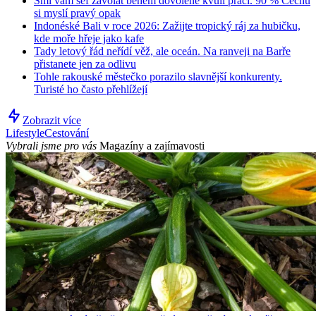
Smí vám šéf zavolat během dovolené kvůli práci. 90 % Čechů
si myslí pravý opak
Indonéské Bali v roce 2026: Zažijte tropický ráj za hubičku,
kde moře hřeje jako kafe
Tady letový řád neřídí věž, ale oceán. Na ranveji na Barře
přistanete jen za odlivu
Tohle rakouské městečko porazilo slavnější konkurenty.
Turisté ho často přehlížejí
Zobrazit více
Lifestyle
Cestování
Vybrali jsme pro vás
Magazíny a zajímavosti