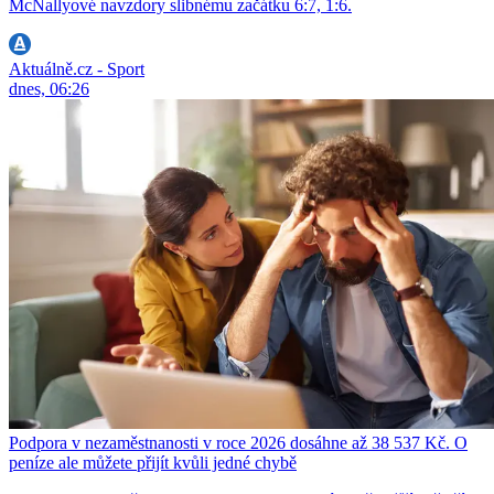
McNallyové navzdory slibnému začátku 6:7, 1:6.
Aktuálně.cz - Sport
dnes, 06:26
Podpora v nezaměstnanosti v roce 2026 dosáhne až 38 537 Kč. O
peníze ale můžete přijít kvůli jedné chybě