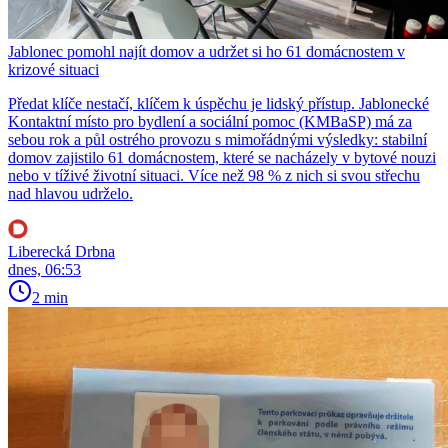
Jablonec pomohl najít domov a udržet si ho 61 domácnostem v
krizové situaci
Předat klíče nestačí, klíčem k úspěchu je lidský přístup. Jablonecké
Kontaktní místo pro bydlení a sociální pomoc (KMBaSP) má za
sebou rok a půl ostrého provozu s mimořádnými výsledky: stabilní
domov zajistilo 61 domácnostem, které se nacházely v bytové nouzi
nebo v tíživé životní situaci. Více než 98 % z nich si svou střechu
nad hlavou udrželo.
Liberecká Drbna
dnes, 06:53
2 min