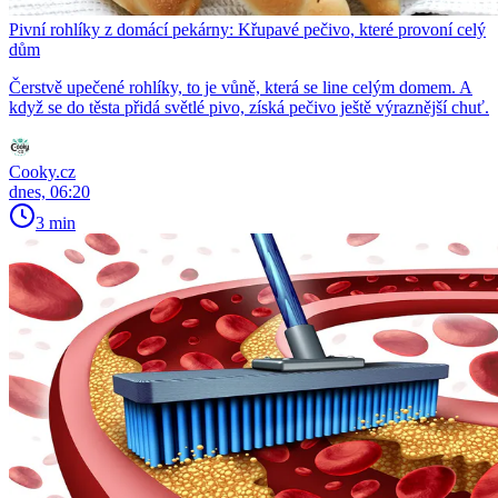
Pivní rohlíky z domácí pekárny: Křupavé pečivo, které provoní celý
dům
Čerstvě upečené rohlíky, to je vůně, která se line celým domem. A
když se do těsta přidá světlé pivo, získá pečivo ještě výraznější chuť.
Cooky.cz
dnes, 06:20
3 min