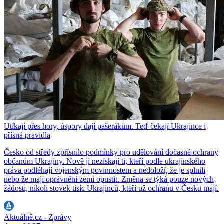
Utíkají přes hory, úspory dají pašerákům. Teď čekají Ukrajince i
přísná pravidla
Česko od středy zpřísnilo podmínky pro udělování dočasné ochrany
občanům Ukrajiny. Nově ji nezískají ti, kteří podle ukrajinského
práva podléhají vojenským povinnostem a nedoloží, že je splnili
nebo že mají oprávnění zemi opustit. Změna se týká pouze nových
žádostí, nikoli stovek tisíc Ukrajinců, kteří už ochranu v Česku mají.
Aktuálně.cz - Zprávy