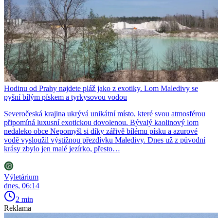
Hodinu od Prahy najdete pláž jako z exotiky. Lom Maledivy se
pyšní bílým pískem a tyrkysovou vodou
Severočeská krajina ukrývá unikátní místo, které svou atmosférou
připomíná luxusní exotickou dovolenou. Bývalý kaolinový lom
nedaleko obce Nepomyšl si díky zářivě bílému písku a azurové
vodě vysloužil výstižnou přezdívku Maledivy. Dnes už z původní
krásy zbylo jen malé jezírko, přesto…
Výletárium
dnes, 06:14
2 min
Reklama