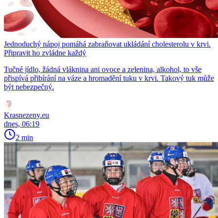
Jednoduchý nápoj pomáhá zabraňovat ukládání cholesterolu v krvi.
Připravit ho zvládne každý
Tučné jídlo, žádná vláknina ani ovoce a zelenina, alkohol, to vše
přispívá přibírání na váze a hromadění tuku v krvi. Takový tuk může
být nebezpečný.
Krasnezeny.eu
dnes, 06:19
2 min