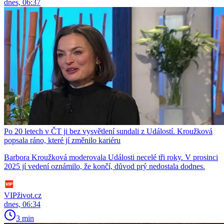
dnes, 06:37
Po 20 letech v ČT ji bez vysvětlení sundali z Událostí. Kroužková
popsala ráno, které jí změnilo kariéru
Barbora Kroužková moderovala Události necelé tři roky. V prosinci
2025 jí vedení oznámilo, že končí, důvod prý nedostala dodnes.
VIPživot.cz
dnes, 06:34
3 min