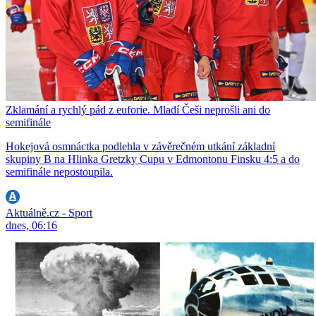
Zklamání a rychlý pád z euforie. Mladí Češi neprošli ani do
semifinále
Hokejová osmnáctka podlehla v závěrečném utkání základní
skupiny B na Hlinka Gretzky Cupu v Edmontonu Finsku 4:5 a do
semifinále nepostoupila.
Aktuálně.cz - Sport
dnes, 06:16