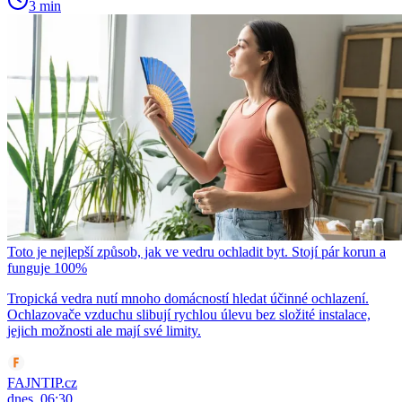
3 min
Toto je nejlepší způsob, jak ve vedru ochladit byt. Stojí pár korun a
funguje 100%
Tropická vedra nutí mnoho domácností hledat účinné ochlazení.
Ochlazovače vzduchu slibují rychlou úlevu bez složité instalace,
jejich možnosti ale mají své limity.
FAJNTIP.cz
dnes, 06:30