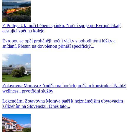
Z Prahy až k moři během spánku. Noční spoje po Evropě lákají
cestující zpět na koleje
Evropou se opět prohánějí noční vlaky s pohodlnými lůžky a
snídaní. Přesun na dovolenou přináší specifický...
Zotavovna Morava z Anděla na horách prošla rekonstrukcí. Nabízí
wellness i prvotřídní služby
Legendární Zotavovna Morava patří k nejznámějším ubytovacím
zařízením na Slovensku. Dnes tato...