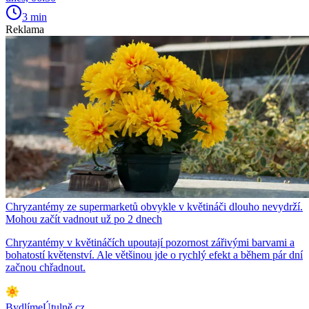
3 min
Reklama
Chryzantémy ze supermarketů obvykle v květináči dlouho nevydrží.
Mohou začít vadnout už po 2 dnech
Chryzantémy v květináčích upoutají pozornost zářivými barvami a
bohatostí květenství. Ale většinou jde o rychlý efekt a během pár dní
začnou chřadnout.
BydlímeÚtulně.cz