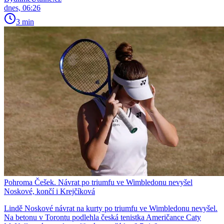
dnes, 06:26
3 min
Pohroma Češek. Návrat po triumfu ve Wimbledonu nevyšel
Noskové, končí i Krejčíková
Lindě Noskové návrat na kurty po triumfu ve Wimbledonu nevyšel.
Na betonu v Torontu podlehla česká tenistka Američance Caty