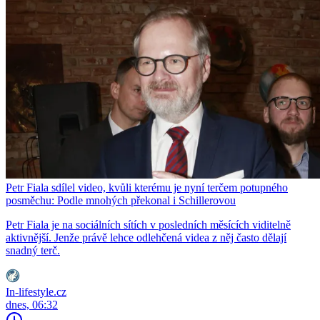
Petr Fiala sdílel video, kvůli kterému je nyní terčem potupného
posměchu: Podle mnohých překonal i Schillerovou
Petr Fiala je na sociálních sítích v posledních měsících viditelně
aktivnější. Jenže právě lehce odlehčená videa z něj často dělají
snadný terč.
In-lifestyle.cz
dnes, 06:32