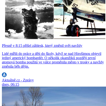
Přesně v 8:15 přišel záblesk, který změnil svět navždy
Lidé mířili do práce a děti do školy, když se nad Hirošimou objevil
jediný americký bombardér. O několik okamžiků později první
atomová bomba použitá ve válce proměnila město v trosky a navždy
změnila běh dějin.
Aktuálně.cz - Zprávy
dnes, 06:15