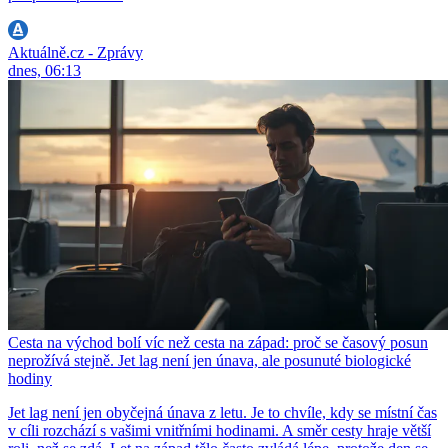
Aktuálně.cz - Zprávy
dnes, 06:13
Cesta na východ bolí víc než cesta na západ: proč se časový posun
neprožívá stejně. Jet lag není jen únava, ale posunuté biologické
hodiny
Jet lag není jen obyčejná únava z letu. Je to chvíle, kdy se místní čas
v cíli rozchází s vašimi vnitřními hodinami. A směr cesty hraje větší