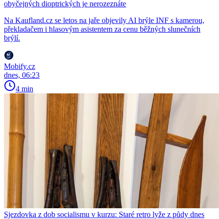
obyčejných dioptrických je nerozeznáte
Na Kaufland.cz se letos na jaře objevily AI brýle INF s kamerou,
překladačem i hlasovým asistentem za cenu běžných slunečních
brýlí.
Mobify.cz
dnes, 06:23
4 min
Sjezdovka z dob socialismu v kurzu: Staré retro lyže z půdy dnes