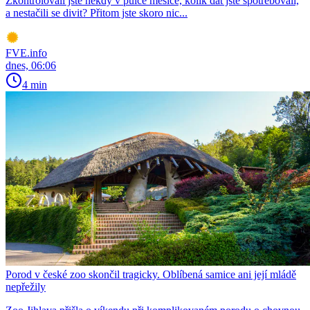
Zkontrolovali jste někdy v půlce měsíce, kolik dat jste spotřebovali,
a nestačili se divit? Přitom jste skoro nic...
FVE.info
dnes, 06:06
4 min
Porod v české zoo skončil tragicky. Oblíbená samice ani její mládě
nepřežily