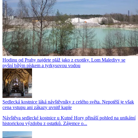
Hodinu od Prahy najdete pláž jako z exotiky. Lom Maledivy se
pyšní bílým pískem a tyrkysovou vodou
Sedlecká kostnice láká návštěvníky z celého světa. Nepotěší je však
cena vstupu ani zákazy uvnitř kaple
Návštěva sedlecké kostnice u Kutné Hory přináší pohled na unikátní
historickou výzdobu z ostatků. Zájemce o...