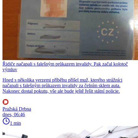
Řidiče načapali s falešným průkazem invalidy. Pak začal kolotoč
výmluv
Hned s několika verzemi příběhu přišel muž, kterého strážníci
načapali s falešným průkazem invalidy za čelním sklem auta.
Nakonec dostal pokutu, vše ale bude ještě řešit státní policie.
Pražská Drbna
dnes, 06:46
1 min