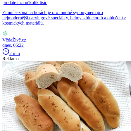
prodáte i za několik tisíc
Zimní sezóna na horách je pro mnohé synonymem pro
nejmodernější carvingové speciálky, helmy s bluetooth a oblečení z
kosmických materiálů.
VědaŽivě.cz
dnes, 06:22
2 min
Reklama