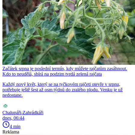
Začátek srpna je poslední termín, kdy můžete rajčatům zasáhnout.
Kdo to neudělá, sbírá na podzim tvrdá zelená rajčata
Každý nový květ, který se na tyčkovém rajčeti otevře v srpnu,
potřebuje ještě šest až osm týdnů do zralého plodu. Venku je už
nedostane.
Chalupáři-Zahrádkáři
dnes, 06:44
4 min
Reklama