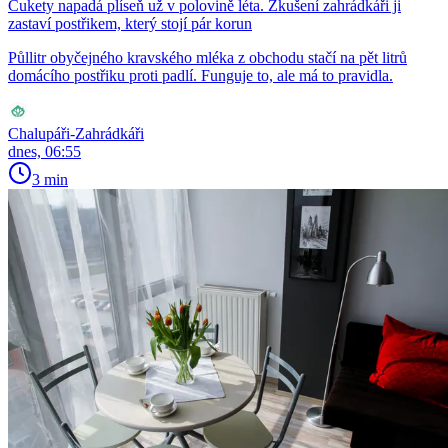
Cukety napadá plíseň už v polovině léta. Zkušení zahrádkáři ji
zastaví postřikem, který stojí pár korun
Půllitr obyčejného kravského mléka z obchodu stačí na pět litrů
domácího postřiku proti padlí. Funguje to, ale má to pravidla.
Chalupáři-Zahrádkáři
dnes, 06:55
3 min