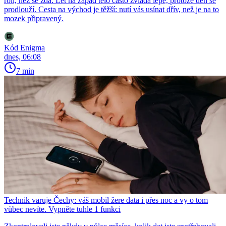
roli, než se zdá. Let na západ tělo často zvládá lépe, protože den se
prodlouží. Cesta na východ je těžší: nutí vás usínat dřív, než je na to
mozek připravený.
Kód Enigma
dnes, 06:08
7 min
Technik varuje Čechy: váš mobil žere data i přes noc a vy o tom
vůbec nevíte. Vypněte tuhle 1 funkci