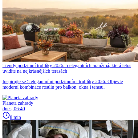
Trendy podzimní truhlíky 2026: 5 elegantních aranžmá, která letos
uvidíte na nejkrásnějších terasách
Inspirujte se 5 elegantními podzimními truhlíky 2026. Objevte
moderní kombinace rostlin pro balkon, okna i terasu.
Planeta zahrady
dnes, 06:40
8 min