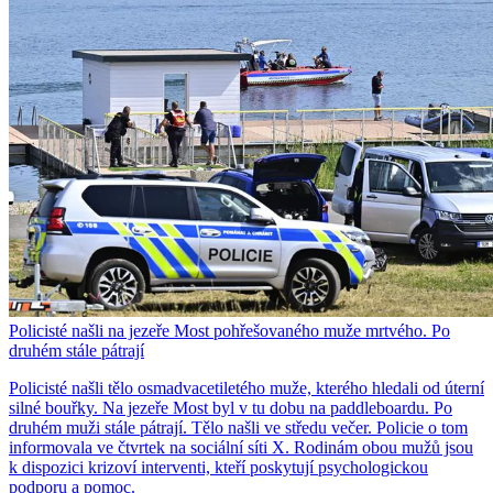
Policisté našli na jezeře Most pohřešovaného muže mrtvého. Po
druhém stále pátrají
Policisté našli tělo osmadvacetiletého muže, kterého hledali od úterní
silné bouřky. Na jezeře Most byl v tu dobu na paddleboardu. Po
druhém muži stále pátrají. Tělo našli ve středu večer. Policie o tom
informovala ve čtvrtek na sociální síti X. Rodinám obou mužů jsou
k dispozici krizoví interventi, kteří poskytují psychologickou
podporu a pomoc.