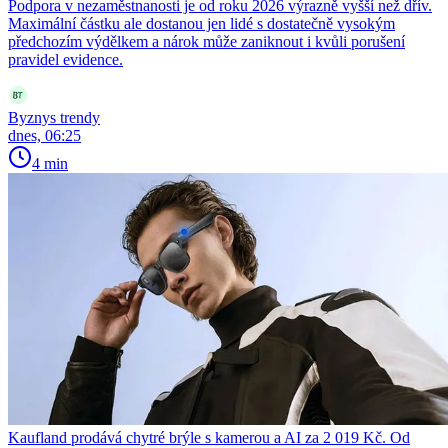
Podpora v nezaměstnanosti je od roku 2026 výrazně vyšší než dřív.
Maximální částku ale dostanou jen lidé s dostatečně vysokým
předchozím výdělkem a nárok může zaniknout i kvůli porušení
pravidel evidence.
Byznys trendy
dnes, 06:25
4 min
Kaufland prodává chytré brýle s kamerou a AI za 2 019 Kč. Od