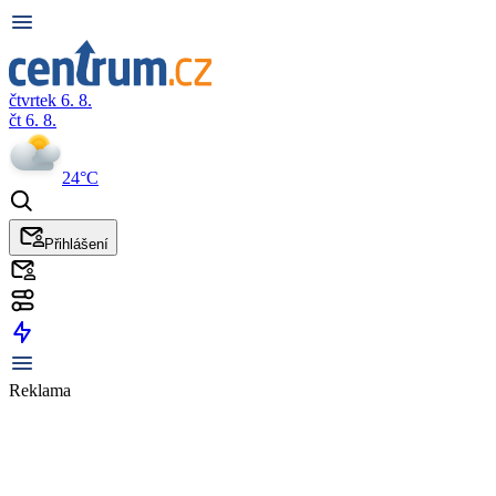
čtvrtek 6. 8.
čt 6. 8.
24°C
Přihlášení
Reklama