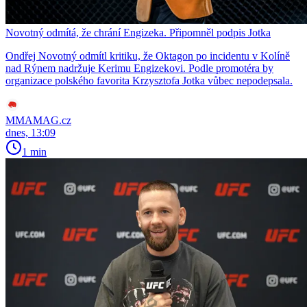
Novotný odmítá, že chrání Engizeka. Připomněl podpis Jotka
Ondřej Novotný odmítl kritiku, že Oktagon po incidentu v Kolíně
nad Rýnem nadržuje Kerimu Engizekovi. Podle promotéra by
organizace polského favorita Krzysztofa Jotka vůbec nepodepsala.
MMAMAG.cz
dnes, 13:09
1 min