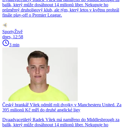
balík, který může dosáhnout 14 milionů liber. Nekupuje ho
průměrný druholigový klub, ale tým, který letos v květnu prohrál
finále play-off o Premier League.
SportyŽivě
dnes, 12:58
3 min
Český brankář Vítek odmítl roli dvojky v Manchesteru United. Za
395 milionů Kč míří do druhé anglické ligy
Dvaadvacetiletý Radek Vítek má namířeno do Middlesbrough za
balík, který může dosáhnout 14 milionů liber. Nekupuje ho