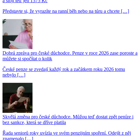
a stojí teď jen 1575 Kč
Představte si, že vyrazíte na ranní běh nebo na túru a chcete […]
Dobrá zpráva pro české důchodce. Penze v roce 2026 zase poroste a
můžete si spočítat o kolik
České penze se zvedají každý rok a začátkem roku 2026 tomu
nebylo […]
Skvělá změna pro české důchodce. Můžou teď dostat zpět peníze i
bez sankce, která se dříve platila
Řada seniorů roky uvízla ve svém penzijním spoření. Odejít z něj
znamenalo […]