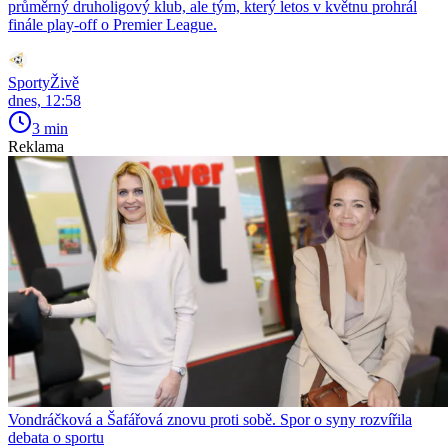
průměrný druholigový klub, ale tým, který letos v květnu prohrál
finále play-off o Premier League.
SportyŽivě
dnes, 12:58
3 min
Reklama
Vondráčková a Šafářová znovu proti sobě. Spor o syny rozvířila
debata o sportu