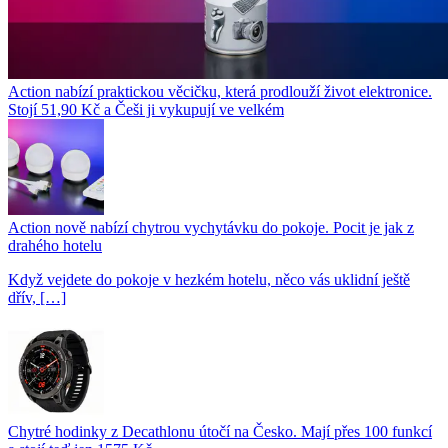
Action nabízí praktickou věcičku, která prodlouží život elektronice.
Stojí 51,90 Kč a Češi ji vykupují ve velkém
Action nově nabízí chytrou vychytávku do pokoje. Pocit je jak z
drahého hotelu
Když vejdete do pokoje v hezkém hotelu, něco vás uklidní ještě
dřív, […]
Chytré hodinky z Decathlonu útočí na Česko. Mají přes 100 funkcí