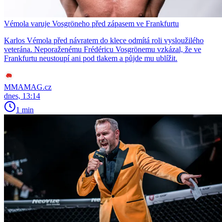
Vémola varuje Vosgröneho před zápasem ve Frankfurtu
Karlos Vémola před návratem do klece odmítá roli vysloužilého
veterána. Neporaženému Frédéricu Vosgrönemu vzkázal, že ve
Frankfurtu neustoupí ani pod tlakem a půjde mu ublížit.
MMAMAG.cz
dnes, 13:14
1 min