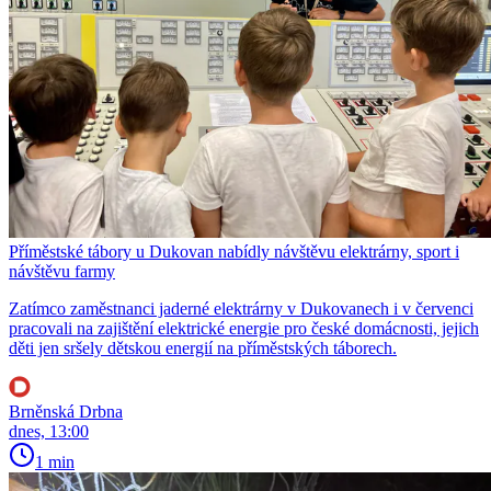
Příměstské tábory u Dukovan nabídly návštěvu elektrárny, sport i
návštěvu farmy
Zatímco zaměstnanci jaderné elektrárny v Dukovanech i v červenci
pracovali na zajištění elektrické energie pro české domácnosti, jejich
děti jen sršely dětskou energií na příměstských táborech.
Brněnská Drbna
dnes, 13:00
1 min