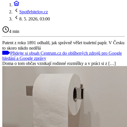
Spotřebitelov.cz
8. 5. 2026, 03:00
4 min
Patent z roku 1891 odhalil, jak správně věšet toaletní papír. V Česku
to skoro nikdo nedělá
Přidejte si obsah Centrum.cz do oblíbených zdrojů pro Google
hledání a Google zprávy
Doma o tom občas vznikají rodinné rozmíšky a v práci si z […]