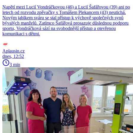
Napětí mezi Lucií Vondráčkovou (46) a Lucií Šafářovou (39) ani po
letech od rozvodu zpěvačky s Tomášem Plekancem (43) neutichá.
Novým jablkem sváru se stal přístup k výchově společných synů
bývalých manželů. Zatímco Šafářová prosazuje důslednou podporu
sportu, Vondráčková sází na svobodnější přístup a otevřenou
komunikaci s dětmi.
Aplausin.cz
dnes, 12:52
3 min