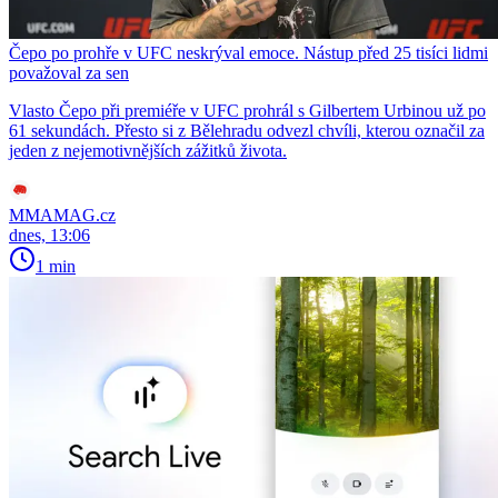
Čepo po prohře v UFC neskrýval emoce. Nástup před 25 tisíci lidmi
považoval za sen
Vlasto Čepo při premiéře v UFC prohrál s Gilbertem Urbinou už po
61 sekundách. Přesto si z Bělehradu odvezl chvíli, kterou označil za
jeden z nejemotivnějších zážitků života.
MMAMAG.cz
dnes, 13:06
1 min