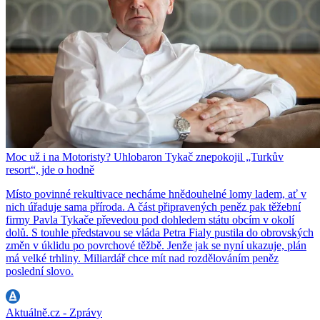
Moc už i na Motoristy? Uhlobaron Tykač znepokojil „Turkův
resort“, jde o hodně
Místo povinné rekultivace necháme hnědouhelné lomy ladem, ať v
nich úřaduje sama příroda. A část připravených peněz pak těžební
firmy Pavla Tykače převedou pod dohledem státu obcím v okolí
dolů. S touhle představou se vláda Petra Fialy pustila do obrovských
změn v úklidu po povrchové těžbě. Jenže jak se nyní ukazuje, plán
má velké trhliny. Miliardář chce mít nad rozdělováním peněz
poslední slovo.
Aktuálně.cz - Zprávy