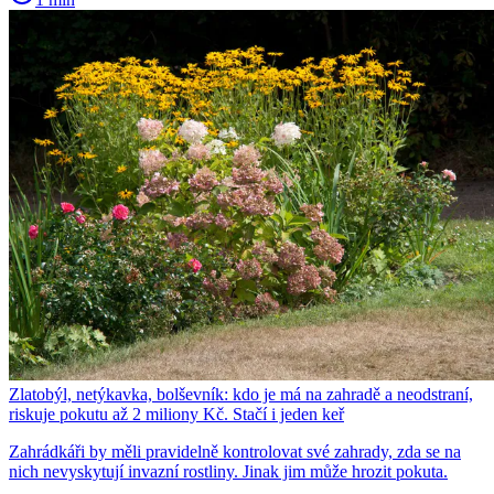
Zlatobýl, netýkavka, bolševník: kdo je má na zahradě a neodstraní,
riskuje pokutu až 2 miliony Kč. Stačí i jeden keř
Zahrádkáři by měli pravidelně kontrolovat své zahrady, zda se na
nich nevyskytují invazní rostliny. Jinak jim může hrozit pokuta.