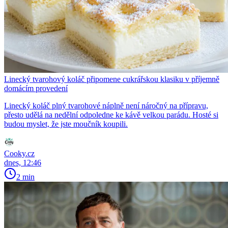
Linecký tvarohový koláč připomene cukrářskou klasiku v příjemně
domácím provedení
Linecký koláč plný tvarohové náplně není náročný na přípravu,
přesto udělá na nedělní odpoledne ke kávě velkou parádu. Hosté si
budou myslet, že jste moučník koupili.
Cooky.cz
dnes, 12:46
2 min