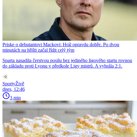
Priske o debutantovi Mackovi: Hrál opravdu dobře. Po dvou
minutách na hřišti začal řídit celý tým
Sparta nasadila čerstvou posilu bez jediného ligového startu rovnou
do základu proti Lyonu v předkole Ligy mistrů. A vyhrála 2:1.
SportyŽivě
dnes, 12:46
3 min