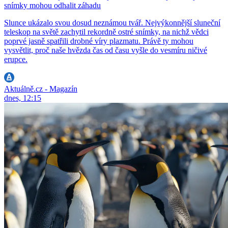
snímky mohou odhalit záhadu
Slunce ukázalo svou dosud neznámou tvář. Nejvýkonnější sluneční
teleskop na světě zachytil rekordně ostré snímky, na nichž vědci
poprvé jasně spatřili drobné víry plazmatu. Právě ty mohou
vysvětlit, proč naše hvězda čas od času vyšle do vesmíru ničivé
erupce.
Aktuálně.cz - Magazín
dnes, 12:15