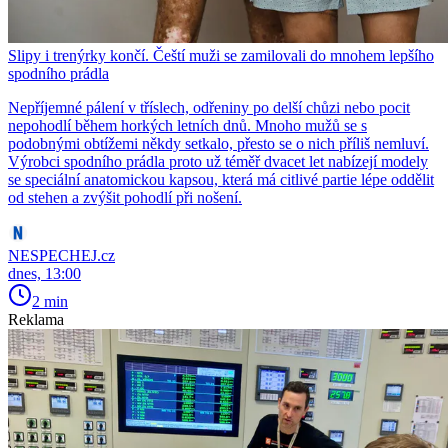
Slipy i trenýrky končí. Čeští muži se zamilovali do mnohem lepšího
spodního prádla
Nepříjemné pálení v tříslech, odřeniny po delší chůzi nebo pocit
nepohodlí během horkých letních dnů. Mnoho mužů se s
podobnými obtížemi někdy setkalo, přesto se o nich příliš nemluví.
Výrobci spodního prádla proto už téměř dvacet let nabízejí modely
se speciální anatomickou kapsou, která má citlivé partie lépe oddělit
od stehen a zvýšit pohodlí při nošení.
NESPECHEJ.cz
dnes, 13:00
2 min
Reklama