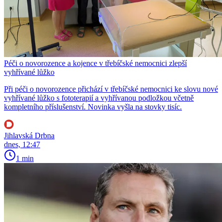
Péči o novorozence a kojence v třebíčské nemocnici zlepší
vyhřívané lůžko
Při péči o novorozence přichází v třebíčské nemocnici ke slovu nové
vyhřívané lůžko s fototerapií a vyhřívanou podložkou včetně
kompletního příslušenství. Novinka vyšla na stovky tisíc.
Jihlavská Drbna
dnes, 12:47
1 min