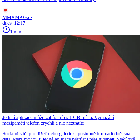
MMAMAG.cz
dnes, 12:17
1 min
Jediná aplikace může zabírat přes 1 GB místa. Vymazání
mezipaměti telefon zrychlí a nic neztratíte
Sociální sítě, prohlížeč nebo galerie si postupně hromadí dočasná
data, která mohou u jedné aplikace přerůst i přes gigabajt. Stačí dvě