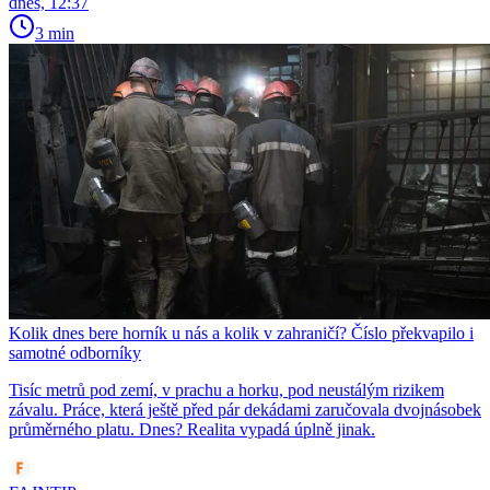
dnes, 12:37
3 min
Kolik dnes bere horník u nás a kolik v zahraničí? Číslo překvapilo i
samotné odborníky
Tisíc metrů pod zemí, v prachu a horku, pod neustálým rizikem
závalu. Práce, která ještě před pár dekádami zaručovala dvojnásobek
průměrného platu. Dnes? Realita vypadá úplně jinak.