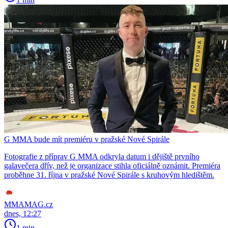
G MMA bude mít premiéru v pražské Nové Spirále
Fotografie z příprav G MMA odkryla datum i dějiště prvního
galavečera dřív, než je organizace stihla oficiálně oznámit. Premiéra
proběhne 31. října v pražské Nové Spirále s kruhovým hledištěm.
MMAMAG.cz
dnes, 12:27
1 min