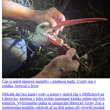
Čáp si spletl plastové gumičky s klubkem hadů. Uvízly mu v
zobáku, bojoval o život
Několik dní bez kapky vody a potravy strávil čáp v Dětřichově na
Liberecku, kterému v krku uvízlo namotané klubko průmyslových
gumiček. Vyčerpaného ptáka se zástupcům liberecké Archy Zoo a
ornitologům podařilo odchytit až na třetí pokus při včerejší pozdně