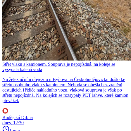
Střet vlaku s kamionem. Souprava je nepojízdná, na koleje se
vysypala balená voda
Na železničním přejezdu u Byňova na Českobudějovicku došlo ke
střetu osobního vlaku s kamionem. Nehoda se obešla bez zranění
cestujících i řidiče nákladního vozu, vlaková souprava je však po
střetu nepojízdná. Na kolejích se rozsypaly PET lahve, které kamion
převážel.
Budějcká Drbna
dnes, 12:30
1 min