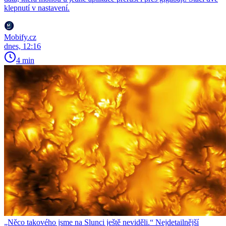
klepnutí v nastavení.
Mobify.cz
dnes, 12:16
4 min
„Něco takového jsme na Slunci ještě neviděli.“ Nejdetailnější