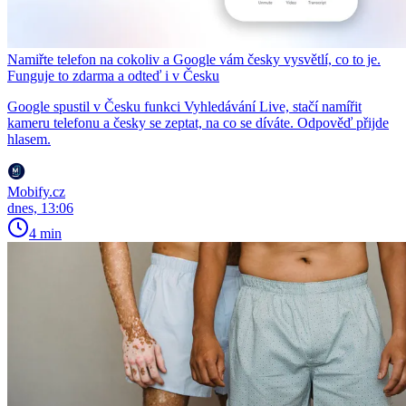
Namiřte telefon na cokoliv a Google vám česky vysvětlí, co to je.
Funguje to zdarma a odteď i v Česku
Google spustil v Česku funkci Vyhledávání Live, stačí namířit
kameru telefonu a česky se zeptat, na co se díváte. Odpověď přijde
hlasem.
Mobify.cz
dnes, 13:06
4 min