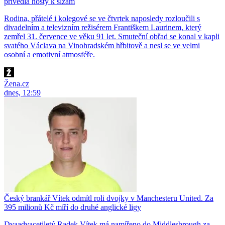
přivedla hosty k slzám
Rodina, přátelé i kolegové se ve čtvrtek naposledy rozloučili s
divadelním a televizním režisérem Františkem Laurinem, který
zemřel 31. července ve věku 91 let. Smuteční obřad se konal v kapli
svatého Václava na Vinohradském hřbitově a nesl se ve velmi
osobní a emotivní atmosféře.
Žena.cz
dnes, 12:59
Český brankář Vítek odmítl roli dvojky v Manchesteru United. Za
395 milionů Kč míří do druhé anglické ligy
Dvaadvacetiletý Radek Vítek má namířeno do Middlesbrough za