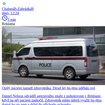
Chalupáři-Zahrádkáři
dnes, 12:24
3 min
Reklama
Opilý pacient napadl zdravotníka. Deset let jiu-jitsu udělalo své
Daniel Nelson odváděl agresivního muže z pohotovosti v Brisbane,
když na něj pacient zaútočil. Zdravotník místo úderů využil jiu-jitsu,
dostal ho na zem a držel do příchodu ochranky.