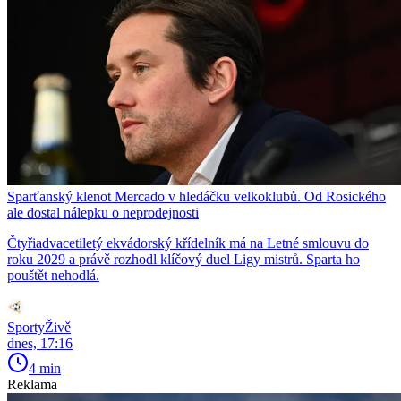
Sparťanský klenot Mercado v hledáčku velkoklubů. Od Rosického
ale dostal nálepku o neprodejnosti
Čtyřiadvacetiletý ekvádorský křídelník má na Letné smlouvu do
roku 2029 a právě rozhodl klíčový duel Ligy mistrů. Sparta ho
pouštět nehodlá.
SportyŽivě
dnes, 17:16
4 min
Reklama