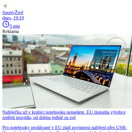
SportyŽivě
dnes, 19:19
3 min
Reklama
Nabíječku už v krabici notebooku nenajdete. EU donutila výrobce
změnit pravidla, od dubna jedině za své
Pro notebooky prodávané v EU platí povinnost nabíjení přes USB-