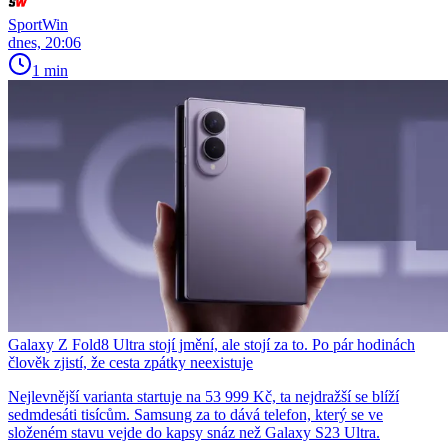
SportWin
dnes, 20:06
1 min
Galaxy Z Fold8 Ultra stojí jmění, ale stojí za to. Po pár hodinách
člověk zjistí, že cesta zpátky neexistuje
Nejlevnější varianta startuje na 53 999 Kč, ta nejdražší se blíží
sedmdesáti tisícům. Samsung za to dává telefon, který se ve
složeném stavu vejde do kapsy snáz než Galaxy S23 Ultra.