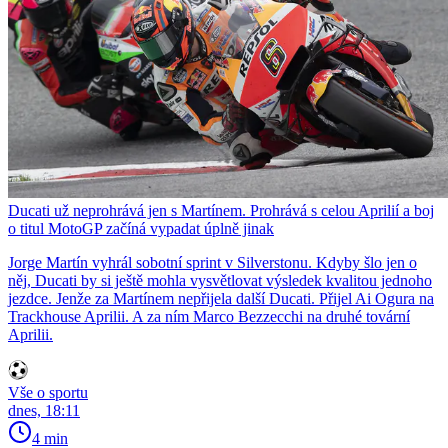
Ducati už neprohrává jen s Martínem. Prohrává s celou Aprilií a boj
o titul MotoGP začíná vypadat úplně jinak
Jorge Martín vyhrál sobotní sprint v Silverstonu. Kdyby šlo jen o
něj, Ducati by si ještě mohla vysvětlovat výsledek kvalitou jednoho
jezdce. Jenže za Martínem nepřijela další Ducati. Přijel Ai Ogura na
Trackhouse Aprilii. A za ním Marco Bezzecchi na druhé tovární
Aprilii.
Vše o sportu
dnes, 18:11
4 min