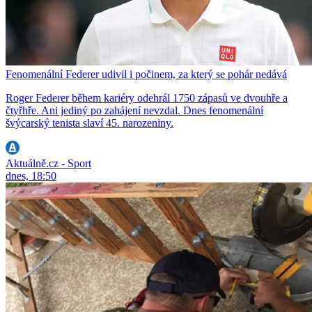
Fenomenální Federer udivil i počinem, za který se pohár nedává
Roger Federer během kariéry odehrál 1750 zápasů ve dvouhře a
čtyřhře. Ani jediný po zahájení nevzdal. Dnes fenomenální
švýcarský tenista slaví 45. narozeniny.
Aktuálně.cz - Sport
dnes, 18:50