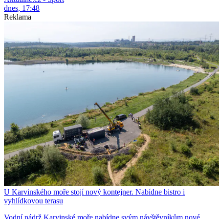
dnes, 17:48
Reklama
U Karvinského moře stojí nový kontejner. Nabídne bistro i
vyhlídkovou terasu
Vodní nádrž Karvinské moře nabídne svým návštěvníkům nové