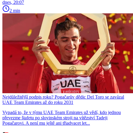
dnes, 20:07
2 min
Nejdůležitější podpis roku? Pogačarův dědic Del Toro se zavázal
UAE Team Emirates až do roku 2031
Vypadá to, že v týmu UAE Team Emirates už vědí, kdo jednou
převezme štafetu po slovinském stroji na vítězství Tadeji
Pogačarovi. A není mu ještě ani třiadvacet let...