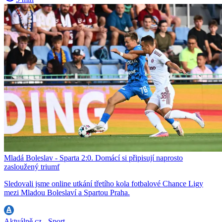
Mladá Boleslav - Sparta 2:0. Domácí si připisují naprosto
zasloužený triumf
Sledovali jsme online utkání třetího kola fotbalové Chance Ligy
mezi Mladou Boleslaví a Spartou Praha.
Aktuálně.cz - Sport