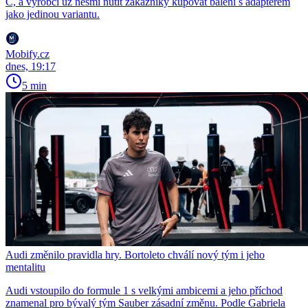
C, a výrobci už nesmí nutit zákazníky kupovat balení s adaptérem
jako jedinou variantu.
Mobify.cz
dnes, 19:17
5 min
Audi změnilo pravidla hry. Bortoleto chválí nový tým i jeho
mentalitu
Audi vstoupilo do formule 1 s velkými ambicemi a jeho příchod
znamenal pro bývalý tým Sauber zásadní změnu. Podle Gabriela