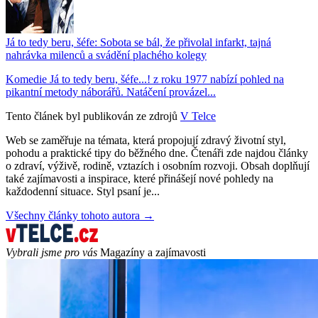
Já to tedy beru, šéfe: Sobota se bál, že přivolal infarkt, tajná
nahrávka milenců a svádění plachého kolegy
Komedie Já to tedy beru, šéfe...! z roku 1977 nabízí pohled na
pikantní metody náborářů. Natáčení provázel...
Tento článek byl publikován ze zdrojů
V Telce
Web se zaměřuje na témata, která propojují zdravý životní styl,
pohodu a praktické tipy do běžného dne. Čtenáři zde najdou články
o zdraví, výživě, rodině, vztazích i osobním rozvoji. Obsah doplňují
také zajímavosti a inspirace, které přinášejí nové pohledy na
každodenní situace. Styl psaní je...
Všechny články tohoto autora →
Vybrali jsme pro vás
Magazíny a zajímavosti