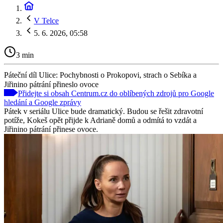
V Telce
5. 6. 2026, 05:58
3 min
Páteční díl Ulice: Pochybnosti o Prokopovi, strach o Sebíka a
Jiřinino pátrání přineslo ovoce
Přidejte si obsah Centrum.cz do oblíbených zdrojů pro Google
hledání a Google zprávy
Pátek v seriálu Ulice bude dramatický. Budou se řešit zdravotní
potíže, Kokeš opět přijde k Adrianě domů a odmítá to vzdát a
Jiřinino pátrání přinese ovoce.