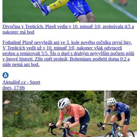
Divočina v Teplicích. Plzeň vedla v 10. minutě 3:0, prohrávala 4:5 a
nakonec má bod
Fotbalisté Plzně nevyhráli ani ve 3. kole nového ročníku první ligy.
V Teplicích vedli už v 10. minutě 3:0, nakonec však odvraceli
prohru a remizovali 5:5. Šlo o duel s druhým nejvyšším počtem gólů
v ligové historii. Zlín opět prohrál, Bohemians podlehl doma 0:2 a
stále nemá ani bod.
Aktuálně.cz - Sport
dnes, 17:06