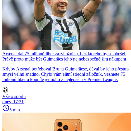
Arsenal dal 75 milionů liber za záložníka, bez kterého by se obešel.
Právě proto může být Guimarães jeho nejnebezpečnějším nákupem
Kdyby Arsenal potřeboval Bruna Guimarãese, dával by jeho přestup
smysl velmi snadno. Chybí vám elitní střední záložník, vezmete 75
milionů liber a koupíte jednoho z nejlepších v Premier League.
Vše o sportu
dnes, 17:21
5 min