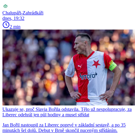
Chalupáři-Zahrádkáři
dnes, 19:32
2 min
Ukazuje se, proč Slavia Bořila odstavila. Tělo už nespolupracuje, za
Liberec odehrál jen půl hodiny a musel střídat
Jan Bořil nastoupil za Liberec poprvé v základní sestavě, a po 35
minutách šel dolů. Debut v Brně skončil nuceným střídáním.