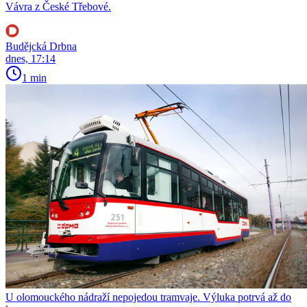
Vávra z České Třebové.
Budějcká Drbna
dnes, 17:14
1 min
U olomouckého nádraží nepojedou tramvaje. Výluka potrvá až do