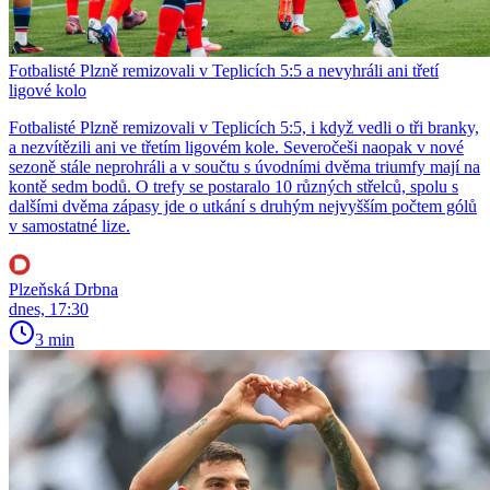
Fotbalisté Plzně remizovali v Teplicích 5:5 a nevyhráli ani třetí
ligové kolo
Fotbalisté Plzně remizovali v Teplicích 5:5, i když vedli o tři branky,
a nezvítězili ani ve třetím ligovém kole. Severočeši naopak v nové
sezoně stále neprohráli a v součtu s úvodními dvěma triumfy mají na
kontě sedm bodů. O trefy se postaralo 10 různých střelců, spolu s
dalšími dvěma zápasy jde o utkání s druhým nejvyšším počtem gólů
v samostatné lize.
Plzeňská Drbna
dnes, 17:30
3 min