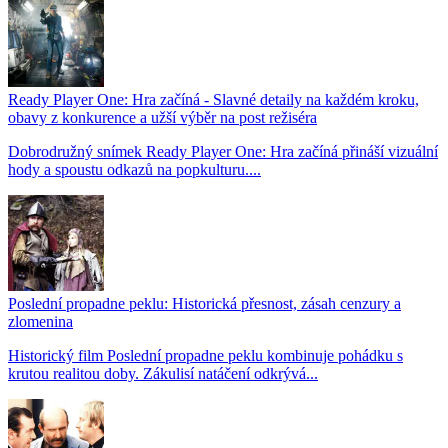
Ready Player One: Hra začíná - Slavné detaily na každém kroku,
obavy z konkurence a užší výběr na post režiséra
Dobrodružný snímek Ready Player One: Hra začíná přináší vizuální
hody a spoustu odkazů na popkulturu....
Poslední propadne peklu: Historická přesnost, zásah cenzury a
zlomenina
Historický film Poslední propadne peklu kombinuje pohádku s
krutou realitou doby. Zákulisí natáčení odkrývá...