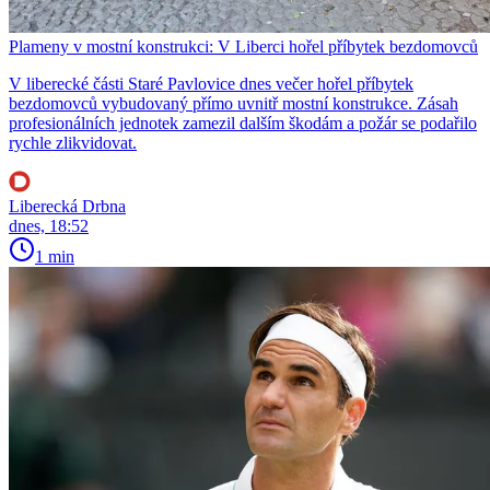
Plameny v mostní konstrukci: V Liberci hořel příbytek bezdomovců
V liberecké části Staré Pavlovice dnes večer hořel příbytek
bezdomovců vybudovaný přímo uvnitř mostní konstrukce. Zásah
profesionálních jednotek zamezil dalším škodám a požár se podařilo
rychle zlikvidovat.
Liberecká Drbna
dnes, 18:52
1 min