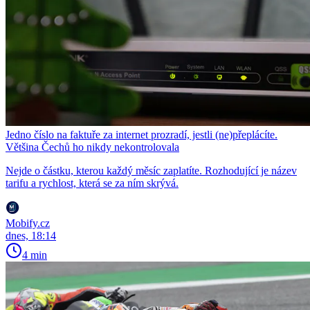
Jedno číslo na faktuře za internet prozradí, jestli (ne)přeplácíte.
Většina Čechů ho nikdy nekontrolovala
Nejde o částku, kterou každý měsíc zaplatíte. Rozhodující je název
tarifu a rychlost, která se za ním skrývá.
Mobify.cz
dnes, 18:14
4 min