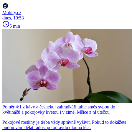
Mobify.cz
dnes, 19:53
5 min
Poměr 4:1 z kávy a česneku: zahrádkáři tuhle směs sypou do
květináčů a pokojovky kvetou i v zimě. Mšice z ní utečou
Pokojové rostliny je třeba vždy správně vyživit. Pokud to dokážete,
budou vám dělat radost po opravdu dlouhá léta.