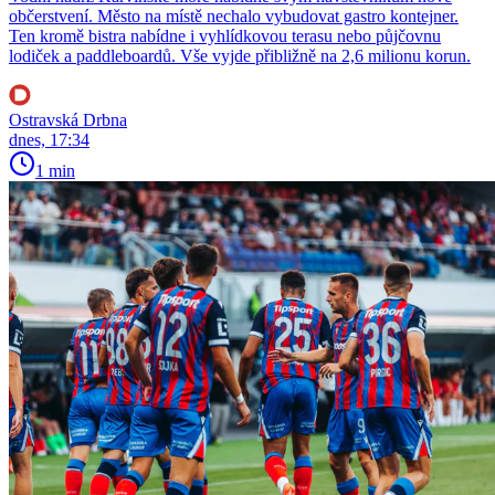
občerstvení. Město na místě nechalo vybudovat gastro kontejner.
Ten kromě bistra nabídne i vyhlídkovou terasu nebo půjčovnu
lodiček a paddleboardů. Vše vyjde přibližně na 2,6 milionu korun.
Ostravská Drbna
dnes, 17:34
1 min