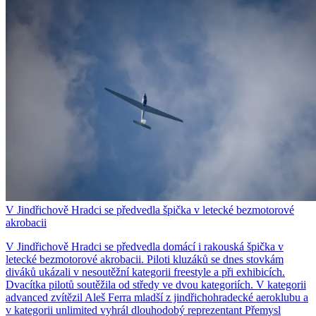
V Jindřichově Hradci se předvedla špička v letecké bezmotorové
akrobacii
V Jindřichově Hradci se předvedla domácí i rakouská špička v
letecké bezmotorové akrobacii. Piloti kluzáků se dnes stovkám
diváků ukázali v nesoutěžní kategorii freestyle a při exhibicích.
Dvacítka pilotů soutěžila od středy ve dvou kategoriích. V kategorii
advanced zvítězil Aleš Ferra mladší z jindřichohradecké aeroklubu a
v kategorii unlimited vyhrál dlouhodobý reprezentant Přemysl