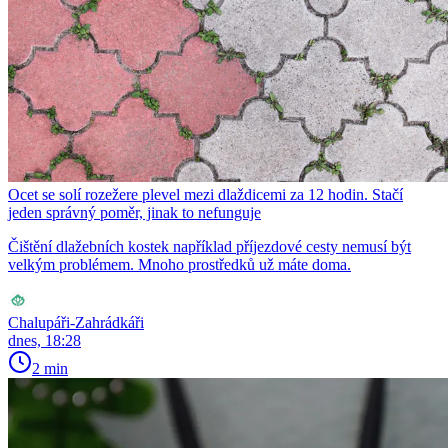
Ocet se solí rozežere plevel mezi dlaždicemi za 12 hodin. Stačí
jeden správný poměr, jinak to nefunguje
Čištění dlažebních kostek například příjezdové cesty nemusí být
velkým problémem. Mnoho prostředků už máte doma.
Chalupáři-Zahrádkáři
dnes, 18:28
2 min