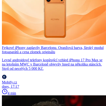
Fejkové iPhony zaplavily Barcelonu. Oranžová barva, široký modul
fotoaparátů a cena zlomek originálu
Levné androidové telefony kopírující vzhled iPhonu 17 Pro Max se
na letošním MWC v Barceloně objevily hned na několika stáncích.
Stojí od necelých 5 000 Kč.
Mobify.cz
dnes, 17:17
4 min