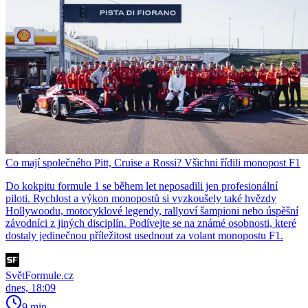
Co mají společného Pitt, Cruise a Rossi? Všichni řídili monopost F1
Do kokpitu formule 1 se během let neposadili jen profesionální
piloti. Rychlost a výkon monopostů si vyzkoušely také hvězdy
Hollywoodu, motocyklové legendy, rallyoví šampioni nebo úspěšní
závodníci z jiných disciplín. Podívejte se na známé osobnosti, které
dostaly jedinečnou příležitost usednout za volant monopostu F1.
SvětFormule.cz
dnes, 18:09
9 min