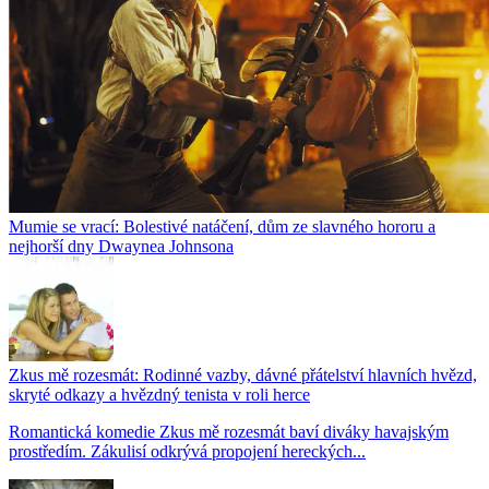
Mumie se vrací: Bolestivé natáčení, dům ze slavného hororu a
nejhorší dny Dwaynea Johnsona
Zkus mě rozesmát: Rodinné vazby, dávné přátelství hlavních hvězd,
skryté odkazy a hvězdný tenista v roli herce
Romantická komedie Zkus mě rozesmát baví diváky havajským
prostředím. Zákulisí odkrývá propojení hereckých...