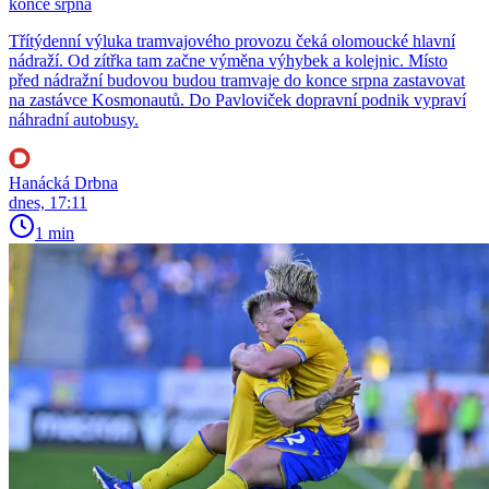
konce srpna
Třítýdenní výluka tramvajového provozu čeká olomoucké hlavní
nádraží. Od zítřka tam začne výměna výhybek a kolejnic. Místo
před nádražní budovou budou tramvaje do konce srpna zastavovat
na zastávce Kosmonautů. Do Pavloviček dopravní podnik vypraví
náhradní autobusy.
Hanácká Drbna
dnes, 17:11
1 min