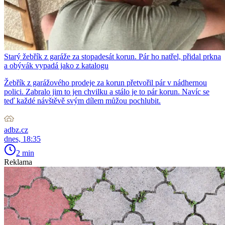
Starý žebřík z garáže za stopadesát korun. Pár ho natřel, přidal prkna
a obývák vypadá jako z katalogu
Žebřík z garážového prodeje za korun přetvořil pár v nádhernou
polici. Zabralo jim to jen chvilku a stálo je to pár korun. Navíc se
teď každé návštěvě svým dílem můžou pochlubit.
adbz.cz
dnes, 18:35
2 min
Reklama