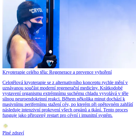
Kryoterapie celého těla: Regenerace a prevence vyhoření
Celotělová kryoterapie se z alternativního konceptu rychle mění v
uznávanou součást moderní regenerační medicíny. Krátkodobé
vystavení organismu extrémnímu suchému chladu vyvolává v těle
silnou neuroendokrinní reakci. Během několika minut dochází k
masivnímu perifernímu stažení cév, po kterém při opětovném zahřátí
následuje intenzivní prokrvení všech orgánů a tkání. Tento proces
funguje jako přirozený restart pro cévní i imunitní systém.
Plné zdraví