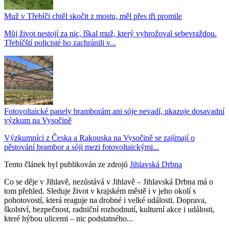
Muž v Třebíči chtěl skočit z mostu, měl přes tři promile
Můj život nestojí za nic, říkal muž, který vyhrožoval sebevraždou.
Třebíčští policisté ho zachránili v...
Fotovoltaické panely bramborám ani sóje nevadí, ukazuje dosavadní
výzkum na Vysočině
Výzkumníci z Česka a Rakouska na Vysočině se zajímají o
pěstování brambor a sóji mezi fotovoltaickými...
Tento článek byl publikován ze zdrojů
Jihlavská Drbna
Co se děje v Jihlavě, nezůstává v Jihlavě – Jihlavská Drbna má o
tom přehled. Sleduje život v krajském městě i v jeho okolí s
pohotovostí, která reaguje na drobné i velké události. Doprava,
školství, bezpečnost, radniční rozhodnutí, kulturní akce i události,
které hýbou ulicemi – nic podstatného...