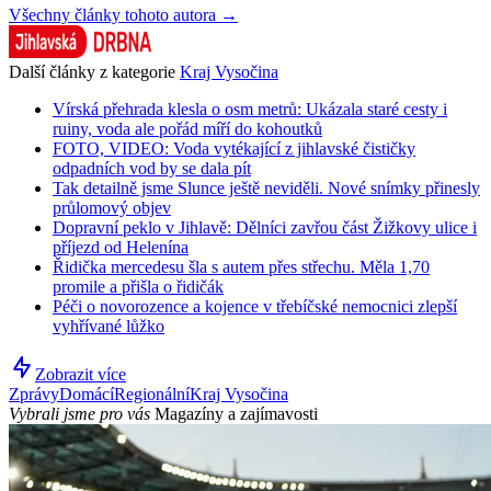
Všechny články tohoto autora →
Další články z kategorie
Kraj Vysočina
Vírská přehrada klesla o osm metrů: Ukázala staré cesty i
ruiny, voda ale pořád míří do kohoutků
FOTO, VIDEO: Voda vytékající z jihlavské čističky
odpadních vod by se dala pít
Tak detailně jsme Slunce ještě neviděli. Nové snímky přinesly
průlomový objev
Dopravní peklo v Jihlavě: Dělníci zavřou část Žižkovy ulice i
příjezd od Helenína
Řidička mercedesu šla s autem přes střechu. Měla 1,70
promile a přišla o řidičák
Péči o novorozence a kojence v třebíčské nemocnici zlepší
vyhřívané lůžko
Zobrazit více
Zprávy
Domácí
Regionální
Kraj Vysočina
Vybrali jsme pro vás
Magazíny a zajímavosti