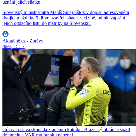
uznání jejich sňatku
Slovenský ministr vnitra Matúš Šutaj Eštok v dopisu adresovaném
dvojici mužů, kteří dříve uzavřeli sňatek v cizině, odmítl zapsání
jejich oddacího listu do matriky na Slovensku.
Aktuálně.cz - Zprávy
dnes, 15:17
Gólová oslava skončila zraněním kotníku. Brazilský obránce spadl
do tunelu a VAR mu branku neuznal