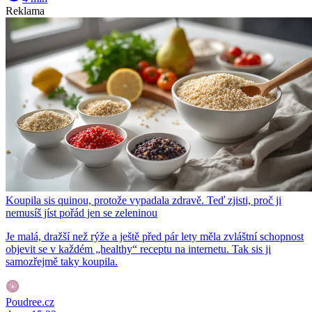
Reklama
Koupila sis quinou, protože vypadala zdravě. Teď zjisti, proč ji
nemusíš jíst pořád jen se zeleninou
Je malá, dražší než rýže a ještě před pár lety měla zvláštní schopnost
objevit se v každém „healthy“ receptu na internetu. Tak sis ji
samozřejmě taky koupila.
Poudree.cz