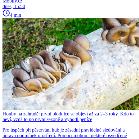
Mobify.cz
dnes, 15:50
4 min
Houby na zahradě: první plodnice se objeví až za 2–3 roky. Kdo to
neví, vzdá to po první sezoně a vyhodí peníze
Pro úspěch při pěstování hub je zásadní pravidelné sledování a
úprava podmínek prostředí. Pomoci mohou i některé osvědčené