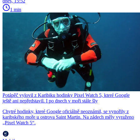
dnes, 15:52
1 min
Potápěč vylovil z Karibiku hodinky Pixel Watch 5, které Google
ještě ani nepředstavil. I po dnech v moři stále šly
Chytré hodinky, které Google oficiálně neoznámil, se vynořily z
karibského moře u ostrova Saint Martin. Na zádech měly vyraženo
„Pixel Watch 5“.