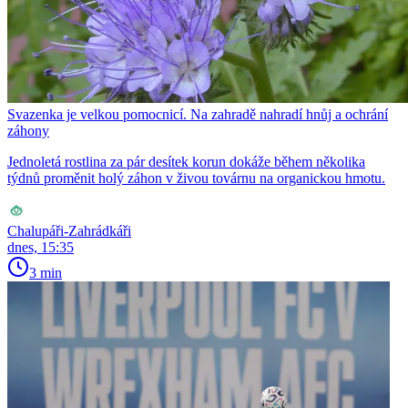
Svazenka je velkou pomocnicí. Na zahradě nahradí hnůj a ochrání
záhony
Jednoletá rostlina za pár desítek korun dokáže během několika
týdnů proměnit holý záhon v živou továrnu na organickou hmotu.
Chalupáři-Zahrádkáři
dnes, 15:35
3 min