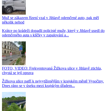
Muž se zákazem řízení vzal v Jihlavě odemčené auto, pak měl
několik nehod
Krátce po krádeži dopadli policisté muže, který v Jihlavě usedl do
odemčeného auta s klíčky v zapalování a...
FOTO, VIDEO: Frekventovaná Žižkova ulice v Jihlavě ztichla,
chystá se její oprava
Žižkova ulice patří k nejvytíženějším v krajském městě Vysočiny.
Dnes ráno se v úseku mezi krajským úřadem...