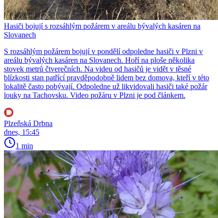
Hasiči bojují s rozsáhlým požárem v areálu bývalých kasáren na
Slovanech
S rozsáhlým požárem bojují v pondělí odpoledne hasiči v Plzni v
areálu bývalých kasáren na Slovanech. Hoří na ploše několika
stovek metrů čtverečních. Na videu od hasičů je vidět v těsné
blízkosti stan patřící pravděpodobně lidem bez domova, kteří v této
lokalitě často pobývají. Odpoledne už likvidovali hasiči také požár
louky na Tachovsku. Video požáru v Plzni je pod článkem.
Plzeňská Drbna
dnes, 15:45
1 min