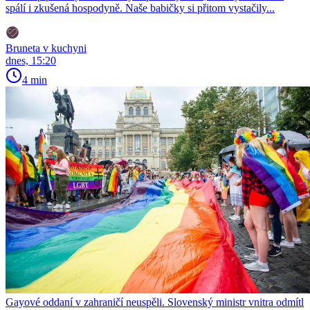
spálí i zkušená hospodyně. Naše babičky si přitom vystačily...
Bruneta v kuchyni
dnes, 15:20
4 min
Gayové oddaní v zahraničí neuspěli. Slovenský ministr vnitra odmítl