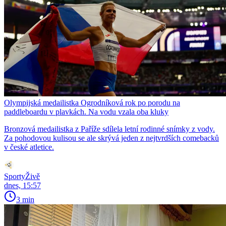
Olympijská medailistka Ogrodníková rok po porodu na
paddleboardu v plavkách. Na vodu vzala oba kluky
Bronzová medailistka z Paříže sdílela letní rodinné snímky z vody.
Za pohodovou kulisou se ale skrývá jeden z nejtvrdších comebacků
v české atletice.
SportyŽivě
dnes, 15:57
3 min