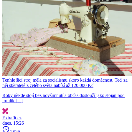
Tenhle šicí stroj měla za socialismu skoro každá domácnost. Teď za
něj sběratelé z celého světa nabízí až 120 000 Kč
Roky někde stojí bez povšimnutí a občas doslouží jako stojan pod
truhlík […]
Extrafit.cz
dnes, 15:26
4 min