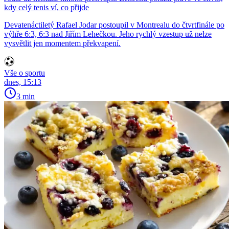
kdy celý tenis ví, co přijde
Devatenáctiletý Rafael Jodar postoupil v Montrealu do čtvrtfinále po
výhře 6:3, 6:3 nad Jiřím Lehečkou. Jeho rychlý vzestup už nelze
vysvětlit jen momentem překvapení.
Vše o sportu
dnes, 15:13
3 min