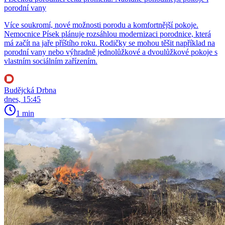
porodní vany
Více soukromí, nové možnosti porodu a komfortnější pokoje.
Nemocnice Písek plánuje rozsáhlou modernizaci porodnice, která
má začít na jaře příštího roku. Rodičky se mohou těšit například na
porodní vany nebo výhradně jednolůžkové a dvoulůžkové pokoje s
vlastním sociálním zařízením.
Budějcká Drbna
dnes, 15:45
1 min