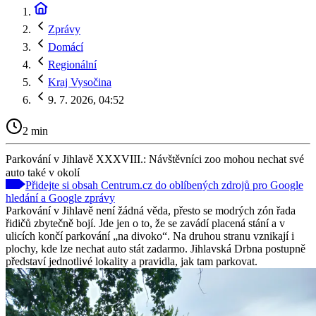
Zprávy
Domácí
Regionální
Kraj Vysočina
9. 7. 2026, 04:52
2 min
Parkování v Jihlavě XXXVIII.: Návštěvníci zoo mohou nechat své
auto také v okolí
Přidejte si obsah Centrum.cz do oblíbených zdrojů pro Google
hledání a Google zprávy
Parkování v Jihlavě není žádná věda, přesto se modrých zón řada
řidičů zbytečně bojí. Jde jen o to, že se zavádí placená stání a v
ulicích končí parkování „na divoko“. Na druhou stranu vznikají i
plochy, kde lze nechat auto stát zadarmo. Jihlavská Drbna postupně
představí jednotlivé lokality a pravidla, jak tam parkovat.