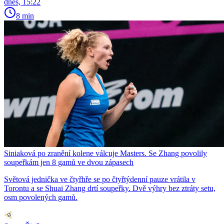
dnes, 15:22
8 min
Siniaková po zranění kolene válcuje Masters. Se Zhang povolily
soupeřkám jen 8 gamů ve dvou zápasech
Světová jednička ve čtyřhře se po čtyřtýdenní pauze vrátila v
Torontu a se Shuai Zhang drtí soupeřky. Dvě výhry bez ztráty setu,
osm povolených gamů.