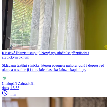
Klasické žaluzie ustupují. Nový typ stínění se přizpůsobí i
atypickým oknům
Skládaná textilní stínička, kterou posunete nahoru, dolů i doprostřed
okna, a nasadíte ji i tam, kde klasická žaluzie kapituluje.
Chalupáři-Zahrádkáři
dnes, 15:55
4 min