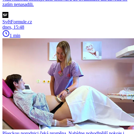
zatím nenasadili.
SvětFormule.cz
dnes, 15:48
1 min
Píseckou porodnici čeká proměna. Nabídne pohodlnější pokoje i