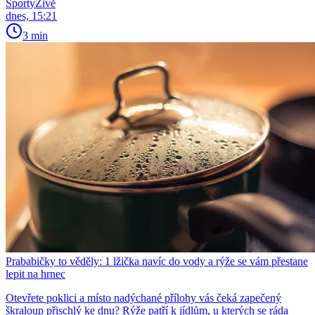
SportyŽivě
dnes, 15:21
3 min
Prababičky to věděly: 1 lžička navíc do vody a rýže se vám přestane
lepit na hrnec
Otevřete poklici a místo nadýchané přílohy vás čeká zapečený
škraloup přischlý ke dnu? Rýže patří k jídlům, u kterých se ráda