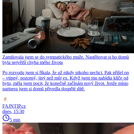
Zamilovala jsem se do sympatického muže. Nastěhovat si ho domů
byla největší chyba mého života
Po rozvodu jsem si říkala, že už nikdy nikoho nechci. Pak přišel on
– vtipný, pozorný, jiný než můj ex. Když jsem mu nabídla klíče od
bytu, měla jsem pocit, že konečně začínám nový život. Jenže místo
partnera jsem si domů přivedla dospělé dítě.
FAJNTIP.cz
dnes, 15:30
5 min