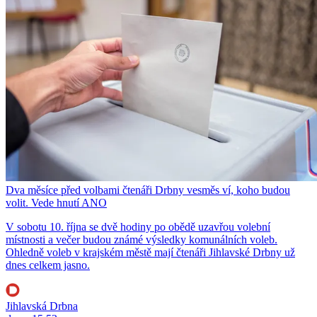
Dva měsíce před volbami čtenáři Drbny vesměs ví, koho budou
volit. Vede hnutí ANO
V sobotu 10. října se dvě hodiny po obědě uzavřou volební
místnosti a večer budou známé výsledky komunálních voleb.
Ohledně voleb v krajském městě mají čtenáři Jihlavské Drbny už
dnes celkem jasno.
Jihlavská Drbna