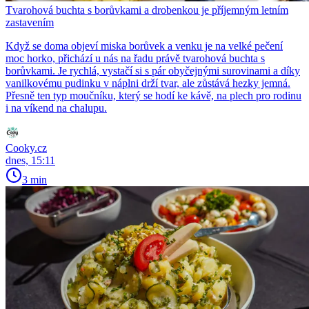
Tvarohová buchta s borůvkami a drobenkou je příjemným letním
zastavením
Když se doma objeví miska borůvek a venku je na velké pečení
moc horko, přichází u nás na řadu právě tvarohová buchta s
borůvkami. Je rychlá, vystačí si s pár obyčejnými surovinami a díky
vanilkovému pudinku v náplni drží tvar, ale zůstává hezky jemná.
Přesně ten typ moučníku, který se hodí ke kávě, na plech pro rodinu
i na víkend na chalupu.
Cooky.cz
dnes, 15:11
3 min