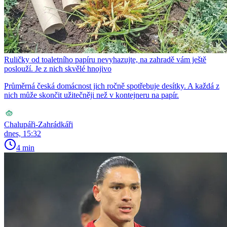
Ruličky od toaletního papíru nevyhazujte, na zahradě vám ještě
poslouží. Je z nich skvělé hnojivo
Průměrná česká domácnost jich ročně spotřebuje desítky. A každá z
nich může skončit užitečněji než v kontejneru na papír.
Chalupáři-Zahrádkáři
dnes, 15:32
4 min