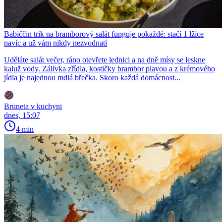
Babiččin trik na bramborový salát funguje pokaždé: stačí 1 lžíce
navíc a už vám nikdy nezvodnatí
Uděláte salát večer, ráno otevřete lednici a na dně mísy se leskne
kaluž vody. Zálivka zřídla, kostičky brambor plavou a z krémového
jídla je najednou mdlá břečka. Skoro každá domácnost...
Bruneta v kuchyni
dnes, 15:07
4 min