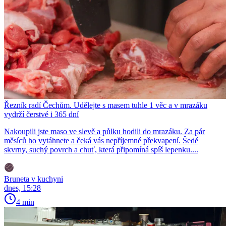
Řezník radí Čechům. Udělejte s masem tuhle 1 věc a v mrazáku
vydrží čerstvé i 365 dní
Nakoupili jste maso ve slevě a půlku hodili do mrazáku. Za pár
měsíců ho vytáhnete a čeká vás nepříjemné překvapení. Šedé
skvrny, suchý povrch a chuť, která připomíná spíš lepenku....
Bruneta v kuchyni
dnes, 15:28
4 min