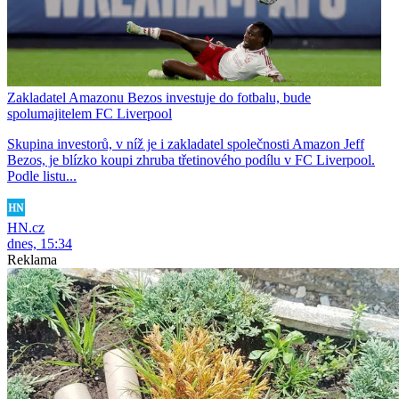
Zakladatel Amazonu Bezos investuje do fotbalu, bude
spolumajitelem FC Liverpool
Skupina investorů, v níž je i zakladatel společnosti Amazon Jeff
Bezos, je blízko koupi zhruba třetinového podílu v FC Liverpool.
Podle listu...
HN.cz
dnes, 15:34
Reklama