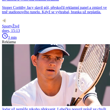
Stoper Coritiby Jacy slavil gól, přeskočil reklamní panel a zmizel ve
tmě stadionového tunelu. Když se vyhrabal, branka už neplatila.
SportyŽivě
dnes, 15:13
3 min
Reklama
Jodar už nemůže nikoho překvapit. Lehečku porazil právě ve chvíli,