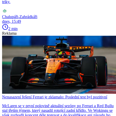
triky.
Chalupáři-Zahrádkáři
dnes, 15:49
2 min
Reklama
Nenasazení řešení Ferrari je zklamalo: Poslední test byl pozitivní
McLaren se v první polovině aktuální sezóny po Ferrari a Red Bullu
stal třetím týmem, který nasadil rotující zadní křídlo. Ve Wokingu se
však rozhodli koncept déle testovat a do kvalifikace ani závodu ho