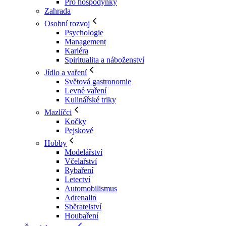
Pro hospodyňky
Zahrada
Osobní rozvoj
Psychologie
Management
Kariéra
Spiritualita a náboženství
Jídlo a vaření
Světová gastronomie
Levné vaření
Kulinářské triky
Mazlíčci
Kočky
Pejskové
Hobby
Modelářství
Včelařství
Rybaření
Letectví
Automobilismus
Adrenalin
Sběratelství
Houbaření