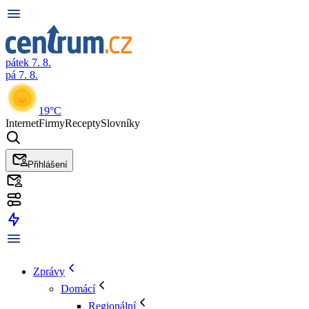
pátek 7. 8.
pá 7. 8.
19°C
Internet
Firmy
Recepty
Slovníky
Přihlášení
Zprávy
Domácí
Regionální