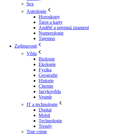
Sex
Astrologie
Horoskopy
Tarot a karty
Andělé a tajemná znamení
Numerologie
Tajemno
Zajímavosti
Věda
Biologie
Ekologie
Fyzika
Geografie
Historie
Chemie
Jazykověda
Vesmír
IT a technologie
Digital
Mobil
Technologie
Trendy
True crime