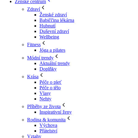
Ženské centrum
Zdraví
Ženské zdraví
Babiččina lékárna
Hubnutí
Duševní zdraví
Wellbeing
Fitness
Jóga a pilates
Módní trendy
Aktuální trendy
Doplňky
Krása
Péče o pleť
Péče o tělo
Vlasy
Nehty
Příběhy ze života
Inspirativní ženy
Rodina & komunita
Výchova
Přátelství
Vztahy