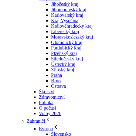
Jihočeský kraj
Jihomoravský kraj
Karlovarský kraj
Kraj Vysočina
Králověhradecký kraj
Liberecký kraj
Moravskoslezský kraj
Olomoucký kraj
Pardubický kraj
Plzeňský kraj
Středočeský kraj
Ústecký kraj
Zlínský kraj
Praha
Brno
Ostrava
Školství
Zdravotnictví
Politika
O počasí
Volby 2026
Zahraničí
Evropa
Slovensko