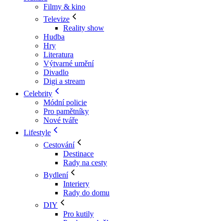
Filmy & kino
Televize
Reality show
Hudba
Hry
Literatura
Výtvarné umění
Divadlo
Digi a stream
Celebrity
Módní policie
Pro pamětníky
Nové tváře
Lifestyle
Cestování
Destinace
Rady na cesty
Bydlení
Interiery
Rady do domu
DIY
Pro kutily