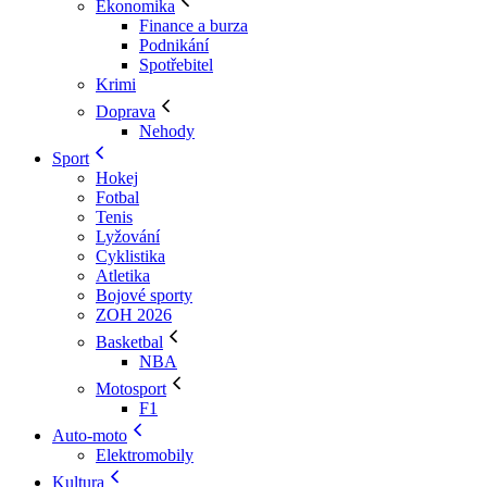
Ekonomika
Finance a burza
Podnikání
Spotřebitel
Krimi
Doprava
Nehody
Sport
Hokej
Fotbal
Tenis
Lyžování
Cyklistika
Atletika
Bojové sporty
ZOH 2026
Basketbal
NBA
Motosport
F1
Auto-moto
Elektromobily
Kultura