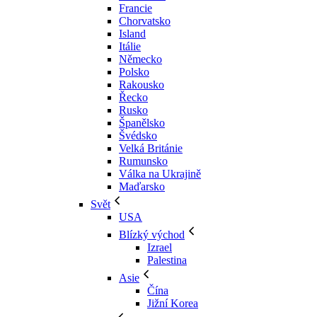
Francie
Chorvatsko
Island
Itálie
Německo
Polsko
Rakousko
Řecko
Rusko
Španělsko
Švédsko
Velká Británie
Rumunsko
Válka na Ukrajině
Maďarsko
Svět
USA
Blízký východ
Izrael
Palestina
Asie
Čína
Jižní Korea