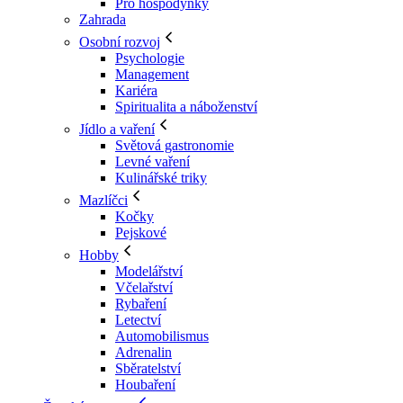
Pro hospodyňky
Zahrada
Osobní rozvoj
Psychologie
Management
Kariéra
Spiritualita a náboženství
Jídlo a vaření
Světová gastronomie
Levné vaření
Kulinářské triky
Mazlíčci
Kočky
Pejskové
Hobby
Modelářství
Včelařství
Rybaření
Letectví
Automobilismus
Adrenalin
Sběratelství
Houbaření