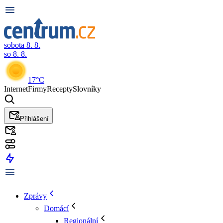
sobota 8. 8.
so 8. 8.
17°C
Internet
Firmy
Recepty
Slovníky
Přihlášení
Zprávy
Domácí
Regionální