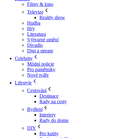
Filmy & kino
Televize
Reality show
Hudba
Hry
Literatura
Výtvarné umění
Divadlo
Digi a stream
Celebrity
Módní policie
Pro pamětníky
Nové tváře
Lifestyle
Cestování
Destinace
Rady na cesty
Bydlení
Interiery
Rady do domu
DIY
Pro kutily