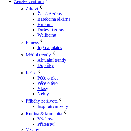
Ženské centrum
Zdraví
Ženské zdraví
Babiččina lékárna
Hubnutí
Duševní zdraví
Wellbeing
Fitness
Jóga a pilates
Módní trendy
Aktuální trendy
Doplňky
Krása
Péče o pleť
Péče o tělo
Vlasy
Nehty
Příběhy ze života
Inspirativní ženy
Rodina & komunita
Výchova
Přátelství
Vztahy