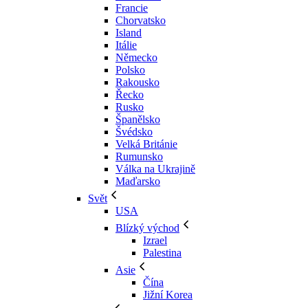
Francie
Chorvatsko
Island
Itálie
Německo
Polsko
Rakousko
Řecko
Rusko
Španělsko
Švédsko
Velká Británie
Rumunsko
Válka na Ukrajině
Maďarsko
Svět
USA
Blízký východ
Izrael
Palestina
Asie
Čína
Jižní Korea