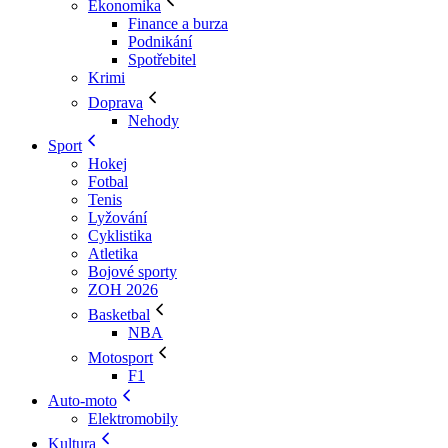
Ekonomika
Finance a burza
Podnikání
Spotřebitel
Krimi
Doprava
Nehody
Sport
Hokej
Fotbal
Tenis
Lyžování
Cyklistika
Atletika
Bojové sporty
ZOH 2026
Basketbal
NBA
Motosport
F1
Auto-moto
Elektromobily
Kultura