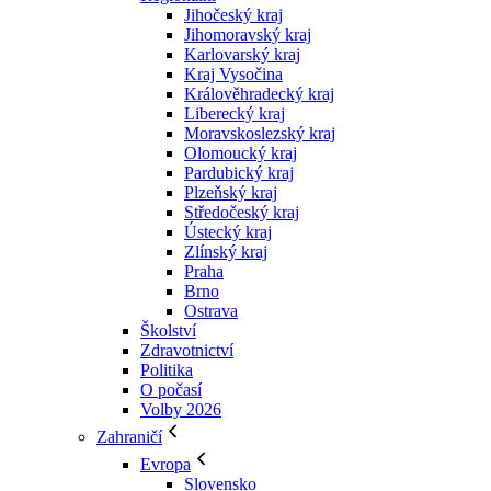
Jihočeský kraj
Jihomoravský kraj
Karlovarský kraj
Kraj Vysočina
Králověhradecký kraj
Liberecký kraj
Moravskoslezský kraj
Olomoucký kraj
Pardubický kraj
Plzeňský kraj
Středočeský kraj
Ústecký kraj
Zlínský kraj
Praha
Brno
Ostrava
Školství
Zdravotnictví
Politika
O počasí
Volby 2026
Zahraničí
Evropa
Slovensko