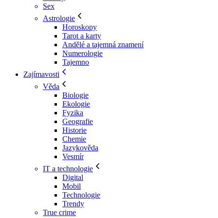
Sex
Astrologie
Horoskopy
Tarot a karty
Andělé a tajemná znamení
Numerologie
Tajemno
Zajímavosti
Věda
Biologie
Ekologie
Fyzika
Geografie
Historie
Chemie
Jazykověda
Vesmír
IT a technologie
Digital
Mobil
Technologie
Trendy
True crime