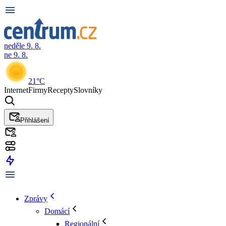
neděle 9. 8.
ne 9. 8.
21°C
Internet
Firmy
Recepty
Slovníky
Přihlášení
Zprávy
Domácí
Regionální