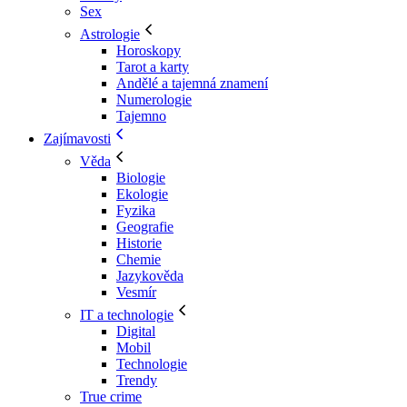
Sex
Astrologie
Horoskopy
Tarot a karty
Andělé a tajemná znamení
Numerologie
Tajemno
Zajímavosti
Věda
Biologie
Ekologie
Fyzika
Geografie
Historie
Chemie
Jazykověda
Vesmír
IT a technologie
Digital
Mobil
Technologie
Trendy
True crime