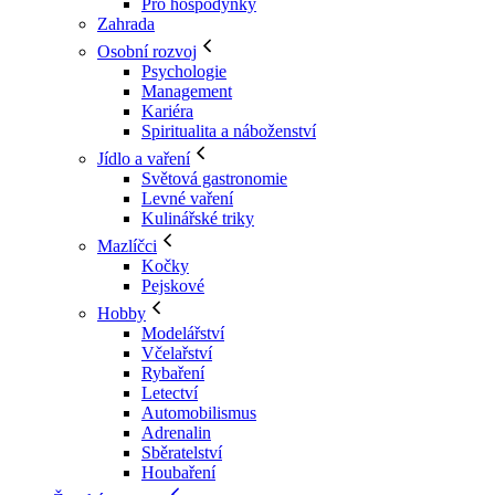
Pro hospodyňky
Zahrada
Osobní rozvoj
Psychologie
Management
Kariéra
Spiritualita a náboženství
Jídlo a vaření
Světová gastronomie
Levné vaření
Kulinářské triky
Mazlíčci
Kočky
Pejskové
Hobby
Modelářství
Včelařství
Rybaření
Letectví
Automobilismus
Adrenalin
Sběratelství
Houbaření