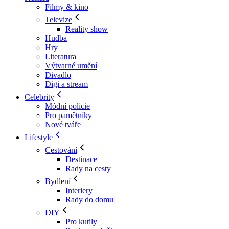
Filmy & kino
Televize
Reality show
Hudba
Hry
Literatura
Výtvarné umění
Divadlo
Digi a stream
Celebrity
Módní policie
Pro pamětníky
Nové tváře
Lifestyle
Cestování
Destinace
Rady na cesty
Bydlení
Interiery
Rady do domu
DIY
Pro kutily