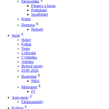
Ekonomika
Finance a burza
Podnikání
Spotřebitel
Krimi
Doprava
Nehody
Sport
Hokej
Fotbal
Tenis
Lyžování
Cyklistika
Atletika
Bojové sporty
ZOH 2026
Basketbal
NBA
Motosport
F1
Auto-moto
Elektromobily
Kultura