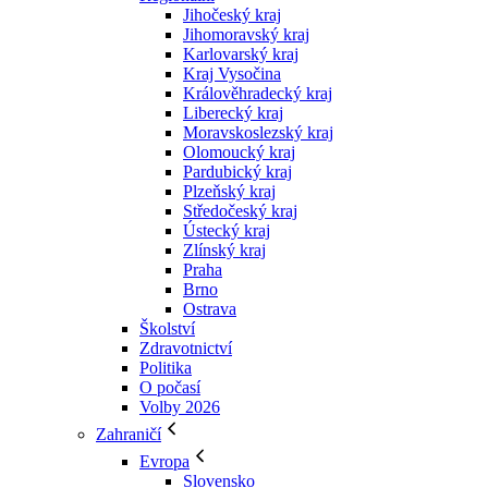
Jihočeský kraj
Jihomoravský kraj
Karlovarský kraj
Kraj Vysočina
Králověhradecký kraj
Liberecký kraj
Moravskoslezský kraj
Olomoucký kraj
Pardubický kraj
Plzeňský kraj
Středočeský kraj
Ústecký kraj
Zlínský kraj
Praha
Brno
Ostrava
Školství
Zdravotnictví
Politika
O počasí
Volby 2026
Zahraničí
Evropa
Slovensko