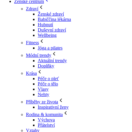
Ženské centrum
Zdraví
Ženské zdraví
Babiččina lékárna
Hubnutí
Duševní zdraví
Wellbeing
Fitness
Jóga a pilates
Módní trendy
Aktuální trendy
Doplňky
Krása
Péče o pleť
Péče o tělo
Vlasy
Nehty
Příběhy ze života
Inspirativní ženy
Rodina & komunita
Výchova
Přátelství
Vztahy