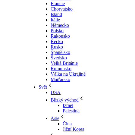
Francie
Chorvatsko
Island
Itálie
Německo
Polsko
Rakousko
Řecko
Rusko
Španělsko
Švédsko
Velká Británie
Rumunsko
Válka na Ukrajině
Maďarsko
Svět
USA
Blízký východ
Izrael
Palestina
Asie
Čína
Jižní Korea