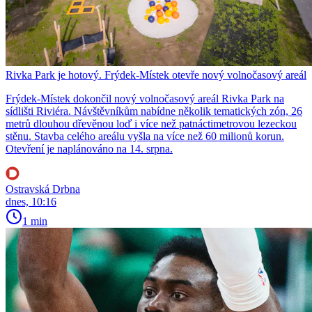
Rivka Park je hotový. Frýdek-Místek otevře nový volnočasový areál
Frýdek-Místek dokončil nový volnočasový areál Rivka Park na
sídlišti Riviéra. Návštěvníkům nabídne několik tematických zón, 26
metrů dlouhou dřevěnou loď i více než patnáctimetrovou lezeckou
stěnu. Stavba celého areálu vyšla na více než 60 milionů korun.
Otevření je naplánováno na 14. srpna.
Ostravská Drbna
dnes, 10:16
1 min