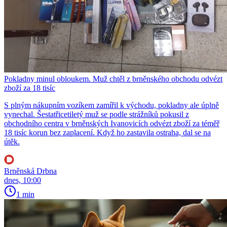
Pokladny minul obloukem. Muž chtěl z brněnského obchodu odvézt
zboží za 18 tisíc
S plným nákupním vozíkem zamířil k východu, pokladny ale úplně
vynechal. Šestatřicetiletý muž se podle strážníků pokusil z
obchodního centra v brněnských Ivanovicích odvézt zboží za téměř
18 tisíc korun bez zaplacení. Když ho zastavila ostraha, dal se na
útěk.
Brněnská Drbna
dnes, 10:00
1 min