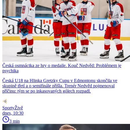
Česká osmnáctka ze hry o medaile. Kouč Nedvěd: Problémem je
psychika
Česká U18 na Hlinka Gretzky Cupu v Edmontonu skončila ve
skupině třetí a o semifinále přišla. Trenér Nedvěd pojmenoval
příčinu: tým se po inkasovaných gólech rozpadl.
SportyŽivě
dnes, 10:30
3 min