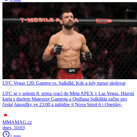
UFC Vegas 120: Gamrot vs. Salkilld. Kde a kdy turnaj sledovat
UFC se v sobotu 8. srpna vrací do Meta APEX v Las Vegas. Hlavní
karta s duelem Mateusze Gamrota a Quillana Salkillda začne pro
české fanoušky ve 23:00 a nabídne ji Nova Sport 6 i Oneplay.
MMAMAG.cz
dnes, 10:03
1 min