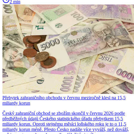
2 min
Přebytek zahraničního obchodu v červnu meziročně klesl na 15,5
miliardy korun
Český zahraniční obchod se zbožím skončil v červnu 2026 podle
předběžných údajů Českého statistického úřadu přebytkem 15,5
miliardy korun. Oproti stejnému měsíci loňského roku je to o 11,5
miliardy korun méně. Přesto Česko nadále více vyváží, než dováží,