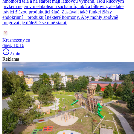
hmotnosti těla a na starost mají látkovou výměnu. Jsou klíčovým
prvkem nejen v metabolismu sacharidů, tuků a bílkovin, ale také
trávicí žlázou produkující žluč. Zastávají také funkci žlázy
endokrinní – produkují některé hormony. Aby mohly správně
fungovat, je důležité se o ně starat.
Krasnezeny.eu
dnes, 10:16
2 min
Reklama