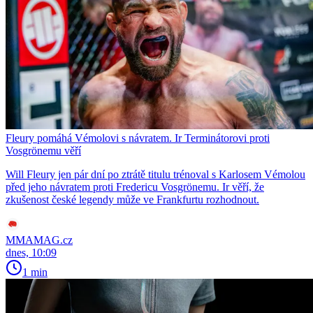
Fleury pomáhá Vémolovi s návratem. Ir Terminátorovi proti
Vosgrönemu věří
Will Fleury jen pár dní po ztrátě titulu trénoval s Karlosem Vémolou
před jeho návratem proti Fredericu Vosgrönemu. Ir věří, že
zkušenost české legendy může ve Frankfurtu rozhodnout.
MMAMAG.cz
dnes, 10:09
1 min