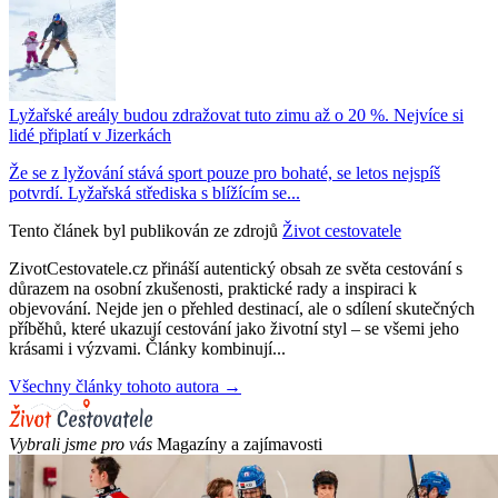
Lyžařské areály budou zdražovat tuto zimu až o 20 %. Nejvíce si
lidé připlatí v Jizerkách
Že se z lyžování stává sport pouze pro bohaté, se letos nejspíš
potvrdí. Lyžařská střediska s blížícím se...
Tento článek byl publikován ze zdrojů
Život cestovatele
ZivotCestovatele.cz přináší autentický obsah ze světa cestování s
důrazem na osobní zkušenosti, praktické rady a inspiraci k
objevování. Nejde jen o přehled destinací, ale o sdílení skutečných
příběhů, které ukazují cestování jako životní styl – se všemi jeho
krásami i výzvami. Články kombinují...
Všechny články tohoto autora →
Vybrali jsme pro vás
Magazíny a zajímavosti