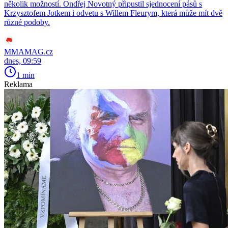
několik možností. Ondřej Novotný připustil sjednocení pásů s
Krzysztofem Jotkem i odvetu s Willem Fleurym, která může mít dvě
různé podoby.
MMAMAG.cz
dnes, 09:59
1 min
Reklama