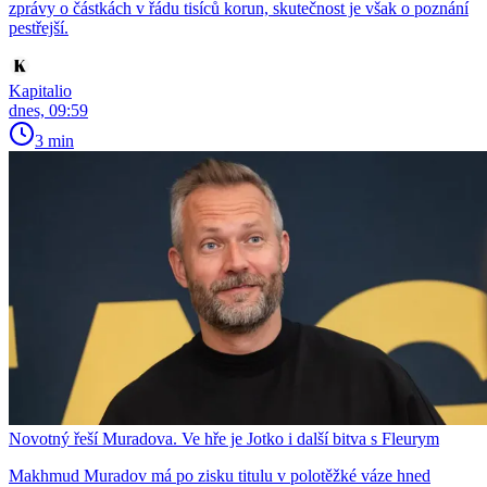
zprávy o částkách v řádu tisíců korun, skutečnost je však o poznání
pestřejší.
Kapitalio
dnes, 09:59
3 min
Novotný řeší Muradova. Ve hře je Jotko i další bitva s Fleurym
Makhmud Muradov má po zisku titulu v polotěžké váze hned