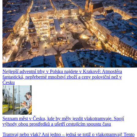
Nejlepší adventní trhy v Polsku najdete v Krakově: Atmosféra
fantastická, nepřeberné množství zboží a ceny poloviční než v
Česku
Seznam měst v Česku, kde by měly jezdit vlakotramvaje. Spojí
výhody obou prostředků a ušetří cestujícím spoustu času
Tramvaj nebo vlak? Ani jedno – jedná se totiž o vlakotramvaj! Tento