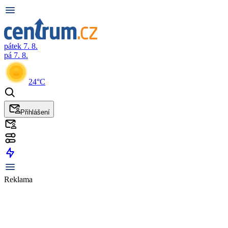
pátek 7. 8.
pá 7. 8.
24°C
Přihlášení
Reklama