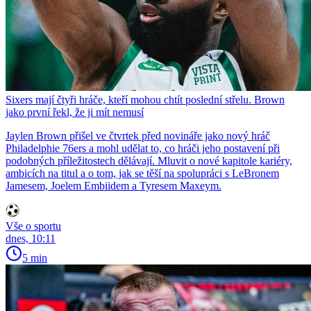
Sixers mají čtyři hráče, kteří mohou chtít poslední střelu. Brown
jako první řekl, že ji mít nemusí
Jaylen Brown přišel ve čtvrtek před novináře jako nový hráč
Philadelphie 76ers a mohl udělat to, co hráči jeho postavení při
podobných příležitostech dělávají. Mluvit o nové kapitole kariéry,
ambicích na titul a o tom, jak se těší na spolupráci s LeBronem
Jamesem, Joelem Embiidem a Tyresem Maxeym.
Vše o sportu
dnes, 10:11
5 min