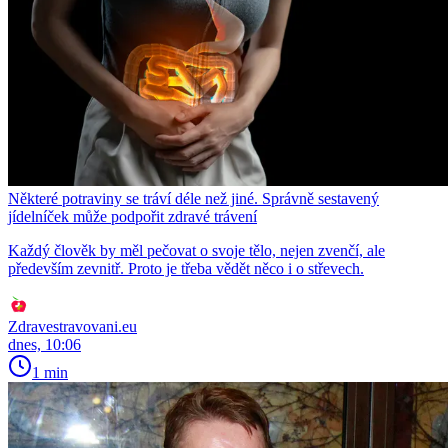
Některé potraviny se tráví déle než jiné. Správně sestavený
jídelníček může podpořit zdravé trávení
Každý člověk by měl pečovat o svoje tělo, nejen zvenčí, ale
především zevnitř. Proto je třeba vědět něco i o střevech.
Zdravestravovani.eu
dnes, 10:06
1 min