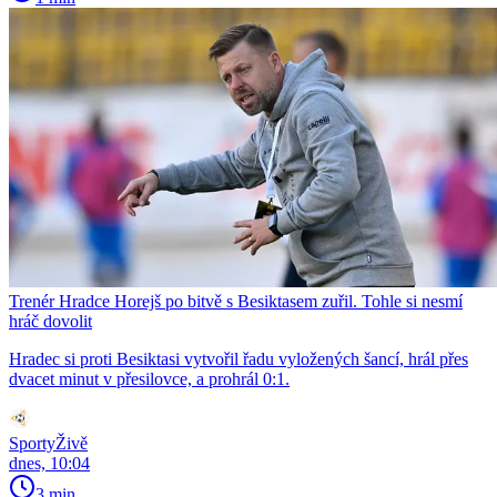
Trenér Hradce Horejš po bitvě s Besiktasem zuřil. Tohle si nesmí
hráč dovolit
Hradec si proti Besiktasi vytvořil řadu vyložených šancí, hrál přes
dvacet minut v přesilovce, a prohrál 0:1.
SportyŽivě
dnes, 10:04
3 min