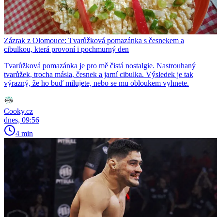
Zázrak z Olomouce: Tvarůžková pomazánka s česnekem a
cibulkou, která provoní i pochmurný den
Tvarůžková pomazánka je pro mě čistá nostalgie. Nastrouhaný
tvarůžek, trocha másla, česnek a jarní cibulka. Výsledek je tak
výrazný, že ho buď milujete, nebo se mu obloukem vyhnete.
Cooky.cz
dnes, 09:56
4 min