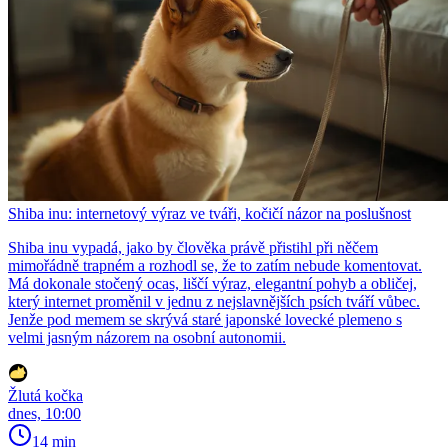
Shiba inu: internetový výraz ve tváři, kočičí názor na poslušnost
Shiba inu vypadá, jako by člověka právě přistihl při něčem
mimořádně trapném a rozhodl se, že to zatím nebude komentovat.
Má dokonale stočený ocas, liščí výraz, elegantní pohyb a obličej,
který internet proměnil v jednu z nejslavnějších psích tváří vůbec.
Jenže pod memem se skrývá staré japonské lovecké plemeno s
velmi jasným názorem na osobní autonomii.
Žlutá kočka
dnes, 10:00
14 min