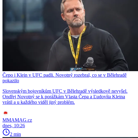
Čepo i Klein v UFC padli. Novotný rozebral, co se v Bělehradě
pokazilo
Slovenským bojovníkům UFC v Bělehradě výsledkově nevyšel.
Ondřej Novotný se k porážkám Vlasta Čepa a Ľudovíta Kleina
vrátil a u každého viděl jiný problém.
MMAMAG.cz
dnes, 10:26
2 min