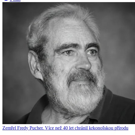
Zemřel Fredy Pucher. Více než 40 let chránil krkonošskou přírodu