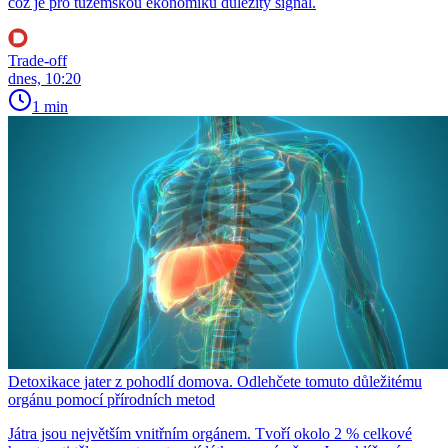
což je pro tuzemskou ekonomiku důležitý signál.
Trade-off
dnes, 10:20
1 min
Detoxikace jater z pohodlí domova. Odlehčete tomuto důležitému
orgánu pomocí přírodních metod
Játra jsou největším vnitřním orgánem. Tvoří okolo 2 % celkové