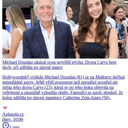
Michael Douglas ukázal svou největší pýchu: Dcera Carys bere
dech, oči zdědila po slavné matce
Hollywoodský velikán Michael Douglas (81) se na Mallorce dočkal
mimořádné pocty. Ještě větší pozornost než prestižní ocenění ale
strhla jeho dcera Carys (23), která se po jeho boku objevila na
veřejnosti a okamžitě vzbudila obdiv. Fanoušci se navíc shodují, že
krásu zdědila po slavné mamince Catherine Zeta-Jones (56).
Aplausin.cz
dnes, 10:06
1 min