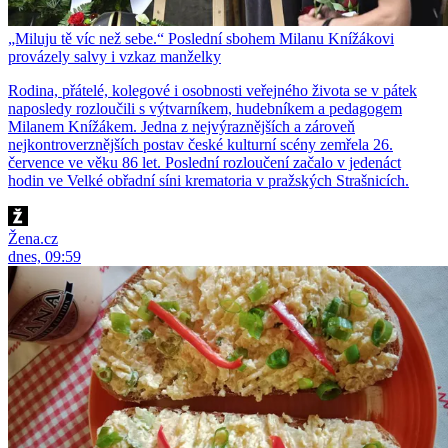
„Miluju tě víc než sebe.“ Poslední sbohem Milanu Knížákovi
provázely salvy i vzkaz manželky
Rodina, přátelé, kolegové i osobnosti veřejného života se v pátek
naposledy rozloučili s výtvarníkem, hudebníkem a pedagogem
Milanem Knížákem. Jedna z nejvýraznějších a zároveň
nejkontroverznějších postav české kulturní scény zemřela 26.
července ve věku 86 let. Poslední rozloučení začalo v jedenáct
hodin ve Velké obřadní síni krematoria v pražských Strašnicích.
Žena.cz
dnes, 09:59