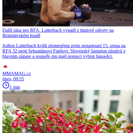
Další rána pro RFA. Lutterbach vypadl z titulové odvety na
Bratislavském hradě
Joilton Lutterbach kvůli zlomenému prstu nenastoupí 15. srpna na
RFA 32 proti Sebastiánovi Fapšovi. Slovenský šampion zůstává v
hlavním zápase a soupeře mu mají pomoci vybrat fanoušci.
MMAMAG.cz
dnes, 09:55
1 min