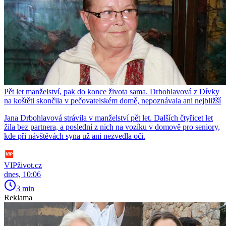
Pět let manželství, pak do konce života sama. Drbohlavová z Dívky
na koštěti skončila v pečovatelském domě, nepoznávala ani nejbližší
Jana Drbohlavová strávila v manželství pět let. Dalších čtyřicet let
žila bez partnera, a poslední z nich na vozíku v domově pro seniory,
kde při návštěvách syna už ani nezvedla oči.
VIPživot.cz
dnes, 10:06
3 min
Reklama