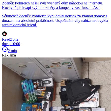
Zdeněk Pohlreich našel svůj vysněný dům náhodou na internetu.
Kuchyně překvapí svými rozměry a koupelny zase kusem Asie
Šéfkuchař Zdeněk Pohlreich vybudoval kousek za Prahou domov s
důrazem na absolutní praktičnost. Uspořádání vily nabízí neobvyklá
architektonická řešení.
ReadZone
dnes, 10:00
2 min
Reklama