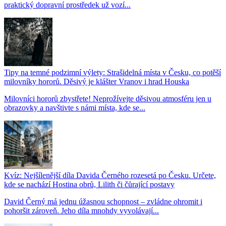
praktický dopravní prostředek už vozí...
Tipy na temné podzimní výlety: Strašidelná místa v Česku, co potěší
milovníky hororů. Děsivý je klášter Vranov i hrad Houska
Milovníci hororů zbystřete! Neprožívejte děsivou atmosféru jen u
obrazovky a navštivte s námi místa, kde se...
Kvíz: Nejšílenější díla Davida Černého rozesetá po Česku. Určete,
kde se nachází Hostina obrů, Lilith či čůrající postavy
David Černý má jednu úžasnou schopnost – zvládne ohromit i
pohoršit zároveň. Jeho díla mnohdy vyvolávají...