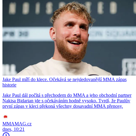
Jake Paul míří do klece. Očekává se nejsledovanější MMA zápas
historie
Jake Paul dál počítá s přechodem do MMA a jeho obchodní partner
Nakisa Bidarian jde s očekáváním hodně vysoko. Tvrdí, že Paulův
první zápas v kleci překoná všechny dosavadní MMA přenosy.
MMAMAG.cz
dnes, 10:21