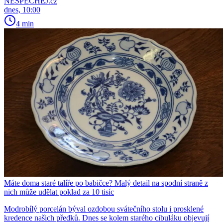
NESPECHEJ.cz
dnes, 10:00
4 min
Máte doma staré talíře po babičce? Malý detail na spodní straně z
nich může udělat poklad za 10 tisíc
Modrobílý porcelán býval ozdobou svátečního stolu i prosklené
kredence našich předků. Dnes se kolem starého cibuláku objevují