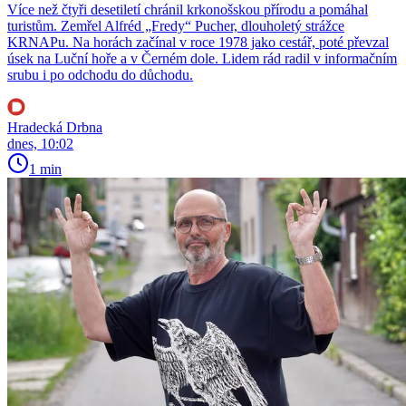
Více než čtyři desetiletí chránil krkonošskou přírodu a pomáhal
turistům. Zemřel Alfréd „Fredy“ Pucher, dlouholetý strážce
KRNAPu. Na horách začínal v roce 1978 jako cestář, poté převzal
úsek na Luční hoře a v Černém dole. Lidem rád radil v informačním
srubu i po odchodu do důchodu.
Hradecká Drbna
dnes, 10:02
1 min