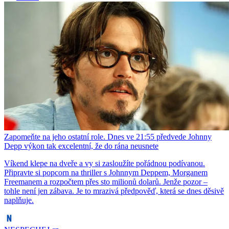
Zapomeňte na jeho ostatní role. Dnes ve 21:55 předvede Johnny
Depp výkon tak excelentní, že do rána neusnete
Víkend klepe na dveře a vy si zasloužíte pořádnou podívanou.
Připravte si popcorn na thriller s Johnnym Deppem, Morganem
Freemanem a rozpočtem přes sto milionů dolarů. Jenže pozor –
tohle není jen zábava. Je to mrazivá předpověď, která se dnes děsivě
naplňuje.