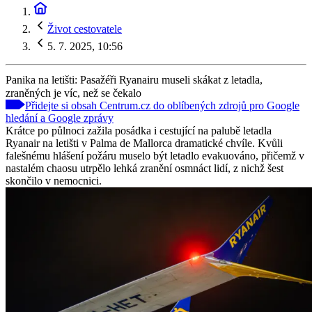
Život cestovatele
5. 7. 2025, 10:56
Panika na letišti: Pasažéři Ryanairu museli skákat z letadla,
zraněných je víc, než se čekalo
Přidejte si obsah Centrum.cz do oblíbených zdrojů pro Google
hledání a Google zprávy
Krátce po půlnoci zažila posádka i cestující na palubě letadla
Ryanair na letišti v Palma de Mallorca dramatické chvíle. Kvůli
falešnému hlášení požáru muselo být letadlo evakuováno, přičemž v
nastalém chaosu utrpělo lehká zranění osmnáct lidí, z nichž šest
skončilo v nemocnici.