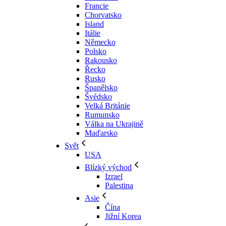
Francie
Chorvatsko
Island
Itálie
Německo
Polsko
Rakousko
Řecko
Rusko
Španělsko
Švédsko
Velká Británie
Rumunsko
Válka na Ukrajině
Maďarsko
Svět
USA
Blízký východ
Izrael
Palestina
Asie
Čína
Jižní Korea