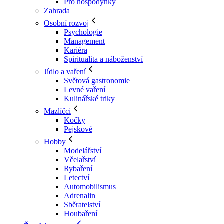
Pro hospodyňky
Zahrada
Osobní rozvoj
Psychologie
Management
Kariéra
Spiritualita a náboženství
Jídlo a vaření
Světová gastronomie
Levné vaření
Kulinářské triky
Mazlíčci
Kočky
Pejskové
Hobby
Modelářství
Včelařství
Rybaření
Letectví
Automobilismus
Adrenalin
Sběratelství
Houbaření