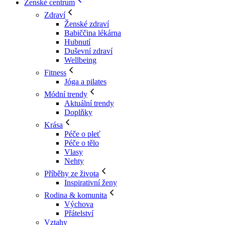
Ženské centrum
Zdraví
Ženské zdraví
Babiččina lékárna
Hubnutí
Duševní zdraví
Wellbeing
Fitness
Jóga a pilates
Módní trendy
Aktuální trendy
Doplňky
Krása
Péče o pleť
Péče o tělo
Vlasy
Nehty
Příběhy ze života
Inspirativní ženy
Rodina & komunita
Výchova
Přátelství
Vztahy