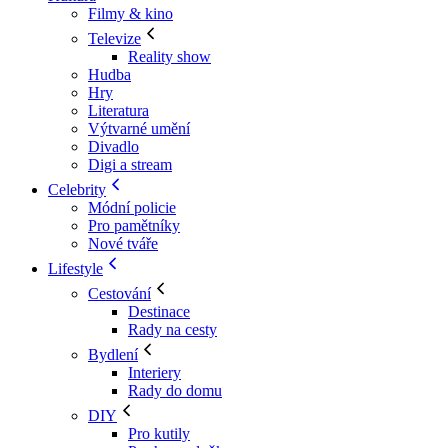
Filmy & kino
Televize
Reality show
Hudba
Hry
Literatura
Výtvarné umění
Divadlo
Digi a stream
Celebrity
Módní policie
Pro pamětníky
Nové tváře
Lifestyle
Cestování
Destinace
Rady na cesty
Bydlení
Interiery
Rady do domu
DIY
Pro kutily