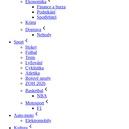
Ekonomika
Finance a burza
Podnikání
Spotřebitel
Krimi
Doprava
Nehody
Sport
Hokej
Fotbal
Tenis
Lyžování
Cyklistika
Atletika
Bojové sporty
ZOH 2026
Basketbal
NBA
Motosport
F1
Auto-moto
Elektromobily
Kultura