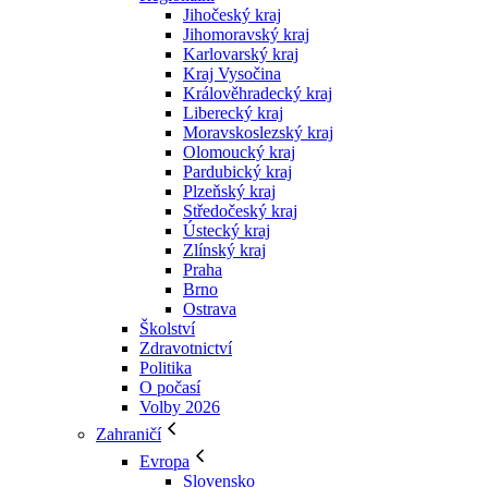
Jihočeský kraj
Jihomoravský kraj
Karlovarský kraj
Kraj Vysočina
Králověhradecký kraj
Liberecký kraj
Moravskoslezský kraj
Olomoucký kraj
Pardubický kraj
Plzeňský kraj
Středočeský kraj
Ústecký kraj
Zlínský kraj
Praha
Brno
Ostrava
Školství
Zdravotnictví
Politika
O počasí
Volby 2026
Zahraničí
Evropa
Slovensko