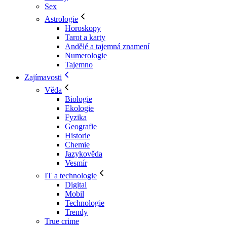
Sex
Astrologie
Horoskopy
Tarot a karty
Andělé a tajemná znamení
Numerologie
Tajemno
Zajímavosti
Věda
Biologie
Ekologie
Fyzika
Geografie
Historie
Chemie
Jazykověda
Vesmír
IT a technologie
Digital
Mobil
Technologie
Trendy
True crime