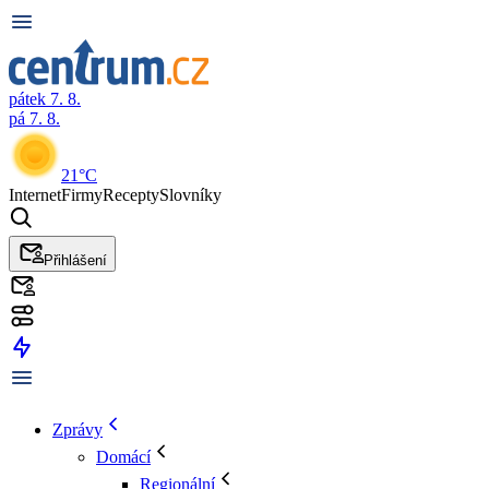
pátek 7. 8.
pá 7. 8.
21°C
Internet
Firmy
Recepty
Slovníky
Přihlášení
Zprávy
Domácí
Regionální