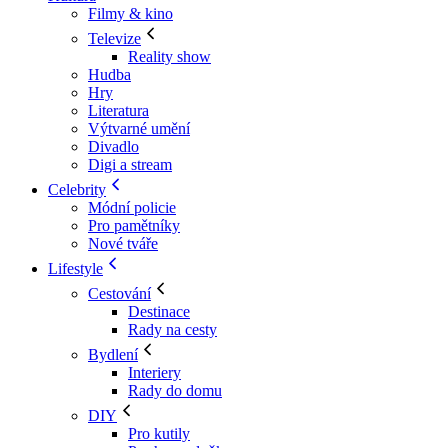
Filmy & kino
Televize
Reality show
Hudba
Hry
Literatura
Výtvarné umění
Divadlo
Digi a stream
Celebrity
Módní policie
Pro pamětníky
Nové tváře
Lifestyle
Cestování
Destinace
Rady na cesty
Bydlení
Interiery
Rady do domu
DIY
Pro kutily