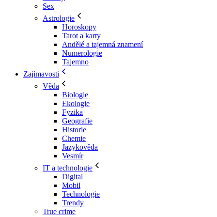
Sex
Astrologie
Horoskopy
Tarot a karty
Andělé a tajemná znamení
Numerologie
Tajemno
Zajímavosti
Věda
Biologie
Ekologie
Fyzika
Geografie
Historie
Chemie
Jazykověda
Vesmír
IT a technologie
Digital
Mobil
Technologie
Trendy
True crime