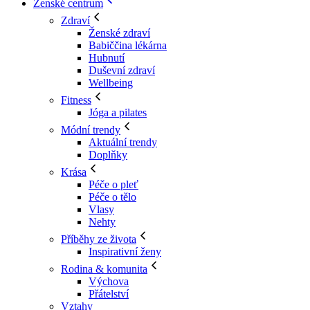
Ženské centrum
Zdraví
Ženské zdraví
Babiččina lékárna
Hubnutí
Duševní zdraví
Wellbeing
Fitness
Jóga a pilates
Módní trendy
Aktuální trendy
Doplňky
Krása
Péče o pleť
Péče o tělo
Vlasy
Nehty
Příběhy ze života
Inspirativní ženy
Rodina & komunita
Výchova
Přátelství
Vztahy