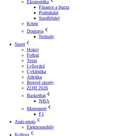
Ekonomika
Finance a burza
Podnikání
Spotřebitel
Krimi
Doprava
Nehody
Sport
Hokej
Fotbal
Tenis
Lyžování
Cyklistika
Atletika
Bojové sporty
ZOH 2026
Basketbal
NBA
Motosport
F1
Auto-moto
Elektromobily
Kultura