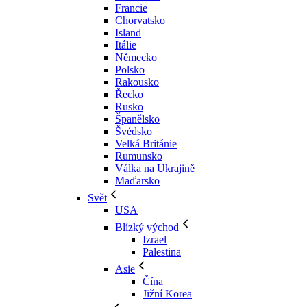
Francie
Chorvatsko
Island
Itálie
Německo
Polsko
Rakousko
Řecko
Rusko
Španělsko
Švédsko
Velká Británie
Rumunsko
Válka na Ukrajině
Maďarsko
Svět
USA
Blízký východ
Izrael
Palestina
Asie
Čína
Jižní Korea