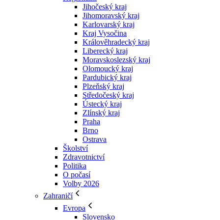
Jihočeský kraj
Jihomoravský kraj
Karlovarský kraj
Kraj Vysočina
Králověhradecký kraj
Liberecký kraj
Moravskoslezský kraj
Olomoucký kraj
Pardubický kraj
Plzeňský kraj
Středočeský kraj
Ústecký kraj
Zlínský kraj
Praha
Brno
Ostrava
Školství
Zdravotnictví
Politika
O počasí
Volby 2026
Zahraničí
Evropa
Slovensko