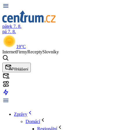
pátek 7. 8.
pá 7. 8.
19°C
Internet
Firmy
Recepty
Slovníky
Přihlášení
Zprávy
Domácí
Regionální