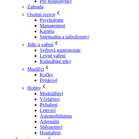
Pro hospodyňky
Zahrada
Osobní rozvoj
Psychologie
Management
Kariéra
Spiritualita a náboženství
Jídlo a vaření
Světová gastronomie
Levné vaření
Kulinářské triky
Mazlíčci
Kočky
Pejskové
Hobby
Modelářství
Včelařství
Rybaření
Letectví
Automobilismus
Adrenalin
Sběratelství
Houbaření