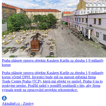
Praha plánuje opravu objektu Kasáren Karlín za zhruba 1,9 miliardy
korun
Praha plánuje opravu objektu Kasáren Karlín za zhruba 1,9 miliardy
korun včetně DPH. Investici bude mít na starosti městská firma
Trade Centre Praha (TCP), která má objekt ve správě. Praha jí na to
poskytne peníze. Pražští radní v pondělí souhlasili s tím, aby firma
vypsala tendr na zpracování projektu rekonstrukce.
Aktuálně.cz - Zprávy