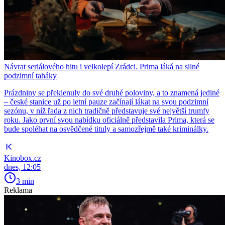
Návrat seriálového hitu i velkolepí Zrádci. Prima láká na silné
podzimní taháky
Prázdniny se překlenuly do své druhé poloviny, a to znamená jediné
– české stanice už po letní pauze začínají lákat na svou podzimní
sezónu, v níž řada z nich tradičně představuje své největší trumfy
roku. Jako první svou nabídku oficiálně představila Prima, která se
bude spoléhat na osvědčené tituly a samozřejmě také kriminálky.
Kinobox.cz
dnes, 12:05
3 min
Reklama