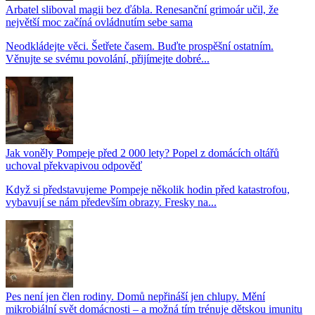
Arbatel sliboval magii bez ďábla. Renesanční grimoár učil, že
největší moc začíná ovládnutím sebe sama
Neodkládejte věci. Šetřete časem. Buďte prospěšní ostatním.
Věnujte se svému povolání, přijímejte dobré...
Jak voněly Pompeje před 2 000 lety? Popel z domácích oltářů
uchoval překvapivou odpověď
Když si představujeme Pompeje několik hodin před katastrofou,
vybavují se nám především obrazy. Fresky na...
Pes není jen člen rodiny. Domů nepřináší jen chlupy. Mění
mikrobiální svět domácnosti – a možná tím trénuje dětskou imunitu