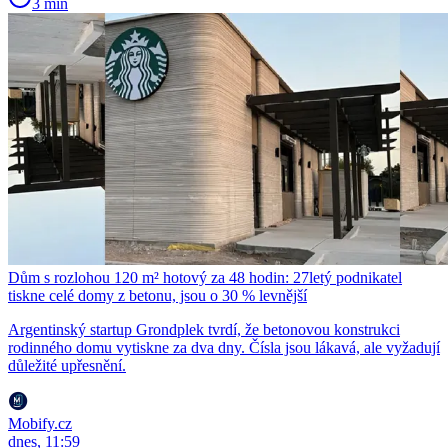
3 min
Dům s rozlohou 120 m² hotový za 48 hodin: 27letý podnikatel
tiskne celé domy z betonu, jsou o 30 % levnější
Argentinský startup Grondplek tvrdí, že betonovou konstrukci
rodinného domu vytiskne za dva dny. Čísla jsou lákavá, ale vyžadují
důležité upřesnění.
Mobify.cz
dnes, 11:59