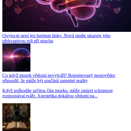
Oxytocin není jen hormon lásky. Nová studie ukazuje jeho
překvapivou roli při strachu
Co když mozek vědomí nevytváří? Renomovaný neurovědec
připouští, že může být součástí samotné reality
Když poškodíte určitou část mozku, může zmizet schopnost
rozpoznávat tváře. Anestetika dokážou vědomí na...