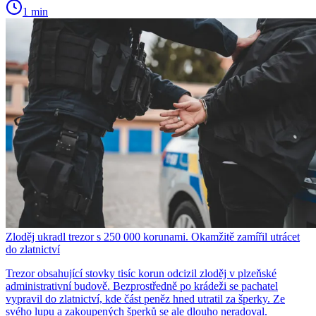
1 min
Zloděj ukradl trezor s 250 000 korunami. Okamžitě zamířil utrácet
do zlatnictví
Trezor obsahující stovky tisíc korun odcizil zloděj v plzeňské
administrativní budově. Bezprostředně po krádeži se pachatel
vypravil do zlatnictví, kde část peněz hned utratil za šperky. Ze
svého lupu a zakoupených šperků se ale dlouho neradoval.