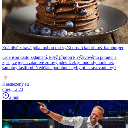
Zdánlivě zdravá jídla mohou mít vyšší obsah kalorií než hamburger
Lidé jsou často zklamaní, když přijdou k výživovému poradci a
zjistí, že jejich zdánlivě zdravý jídelníček je mnohdy horší než
samotný fastfood. Neděláte podobné chyby při stravovaní i vy?
Krasnezeny.eu
dnes, 12:23
2 min