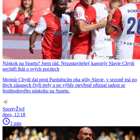
Náskok na Spartu? Jsem rád. Nezastavitelný kanonýr Slavie Chytil
nechtěl lhát o svých pocitech
Mojmír Chytil dal proti Pardubicím oba góly Slavie, v sezoně má po
třech zápasech čtyři trefy a po výhře otevřeně přiznal radost ze
šestibodového náskoku na Spartu.
SportyŽivě
dnes, 12:18
3 min