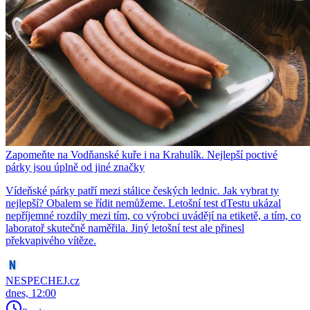
Zapomeňte na Vodňanské kuře i na Krahulík. Nejlepší poctivé
párky jsou úplně od jiné značky
Vídeňské párky patří mezi stálice českých lednic. Jak vybrat ty
nejlepší? Obalem se řídit nemůžeme. Letošní test dTestu ukázal
nepříjemné rozdíly mezi tím, co výrobci uvádějí na etiketě, a tím, co
laboratoř skutečně naměřila. Jiný letošní test ale přinesl
překvapivého vítěze.
NESPECHEJ.cz
dnes, 12:00