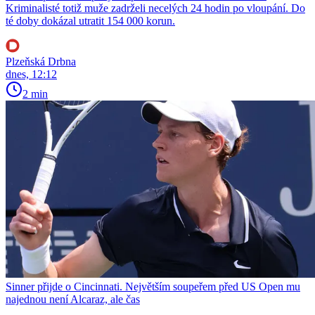
Kriminalisté totiž muže zadrželi necelých 24 hodin po vloupání. Do
té doby dokázal utratit 154 000 korun.
Plzeňská Drbna
dnes, 12:12
2 min
Sinner přijde o Cincinnati. Největším soupeřem před US Open mu
najednou není Alcaraz, ale čas