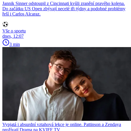
Jannik Sinner odstoupil z Cincinnati kvůli zranění pravého kolena.
Do začátku US Open zbývají necelé tři týdny a podobné problémy
řeší i Carlos Alcaraz.
Vše o sportu
dnes, 12:07
3 min
Vypjatá i absurdní vztahová lekce je online. Pattinson a Zendaya
prožívají Drama na KVIFF TV