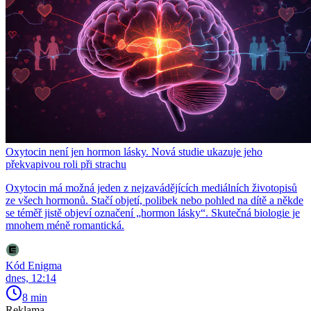
Oxytocin není jen hormon lásky. Nová studie ukazuje jeho
překvapivou roli při strachu
Oxytocin má možná jeden z nejzavádějících mediálních životopisů
ze všech hormonů. Stačí objetí, polibek nebo pohled na dítě a někde
se téměř jistě objeví označení „hormon lásky“. Skutečná biologie je
mnohem méně romantická.
Kód Enigma
dnes, 12:14
8 min
Reklama