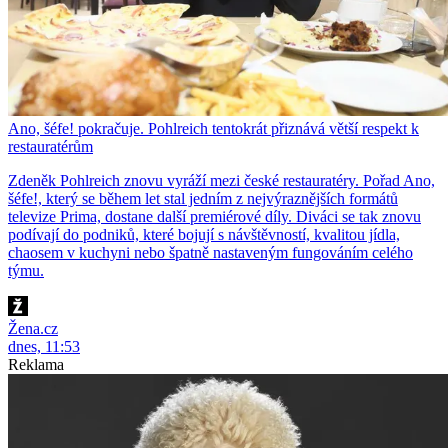
Ano, šéfe! pokračuje. Pohlreich tentokrát přiznává větší respekt k
restauratérům
Zdeněk Pohlreich znovu vyráží mezi české restauratéry. Pořad Ano,
šéfe!, který se během let stal jedním z nejvýraznějších formátů
televize Prima, dostane další premiérové díly. Diváci se tak znovu
podívají do podniků, které bojují s návštěvností, kvalitou jídla,
chaosem v kuchyni nebo špatně nastaveným fungováním celého
týmu.
Žena.cz
dnes, 11:53
Reklama