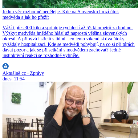
Jednu věc rozhodně nedělejte. Kde na Slovensku hrozí útok
medvěda a jak ho přežít
Váží i přes 300 kilo a sprintuje rychlostí až 55 kilometrů za hodinu.
Výskyt medvěda hnědého hlásí už naprostá většina slovenských
okresů. A přibývá i střetů s lidmi. Jen tento víkend si dva útoky
vyžádaly hospitalizaci. Kde se medvědi pohybují, na co si při túrách
dávat pozor a jak se při setkání s medvědem zachovat? Jedné
instinktivní reakci se rozhodně vyhněte.
Aktuálně.cz - Zprávy
dnes, 11:54