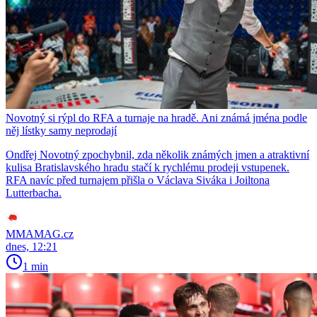
Novotný si rýpl do RFA a turnaje na hradě. Ani známá jména podle
něj lístky samy neprodají
Ondřej Novotný zpochybnil, zda několik známých jmen a atraktivní
kulisa Bratislavského hradu stačí k rychlému prodeji vstupenek.
RFA navíc před turnajem přišla o Václava Siváka i Joiltona
Lutterbacha.
MMAMAG.cz
dnes, 12:21
1 min