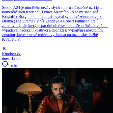
Studio A24 je útočištěm nezávislých autorů a částečně už i jejich
komerčnějších tendencí. Tvůrce bizarního To se mi snad zdá
Kristoffer Borgli pod ním na jaře vydal svou hvězdnou novinku
Drama (The Drama), v níž Zendaya a Robert Pattinson hrají
zamilovaný pár, který je pár dní před svatbou. Ze skříně ale začnou
vypadávat nečekaní kostlivci a dochází k vypjatým i absurdním
zvratům, které si nově můžete vychutnat na tuzemské službě
KVIFF.TV.
Kinobox.cz
dnes, 12:05
1 min