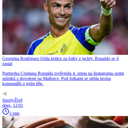
Georgina Rodríguez čelila kritice za fotky z jachty. Ronaldo se jí
zastal
Partnerka Cristiana Ronalda zveřejnila 4. srpna na Instagramu sedm
snímků z dovolené na Mallorce. Pod fotkami se strhla lavina
komentářů o jejím těle.
SportyŽivě
dnes, 12:01
3 min