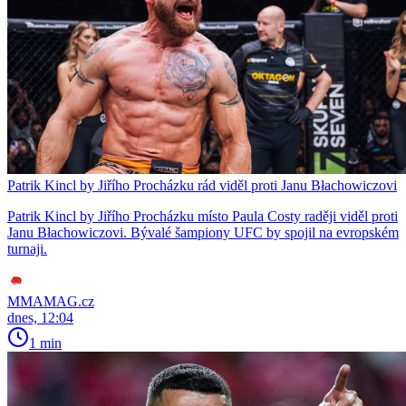
Patrik Kincl by Jiřího Procházku rád viděl proti Janu Błachowiczovi
Patrik Kincl by Jiřího Procházku místo Paula Costy raději viděl proti
Janu Błachowiczovi. Bývalé šampiony UFC by spojil na evropském
turnaji.
MMAMAG.cz
dnes, 12:04
1 min