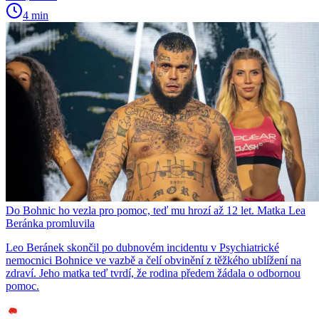
4 min
Do Bohnic ho vezla pro pomoc, teď mu hrozí až 12 let. Matka Lea
Beránka promluvila
Leo Beránek skončil po dubnovém incidentu v Psychiatrické
nemocnici Bohnice ve vazbě a čelí obvinění z těžkého ublížení na
zdraví. Jeho matka teď tvrdí, že rodina předem žádala o odbornou
pomoc.