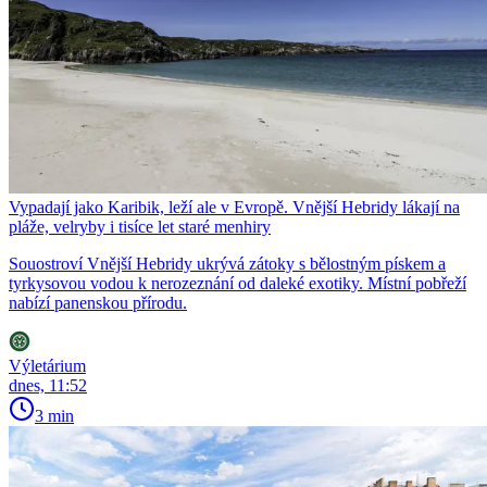
Vypadají jako Karibik, leží ale v Evropě. Vnější Hebridy lákají na
pláže, velryby i tisíce let staré menhiry
Souostroví Vnější Hebridy ukrývá zátoky s bělostným pískem a
tyrkysovou vodou k nerozeznání od daleké exotiky. Místní pobřeží
nabízí panenskou přírodu.
Výletárium
dnes, 11:52
3 min