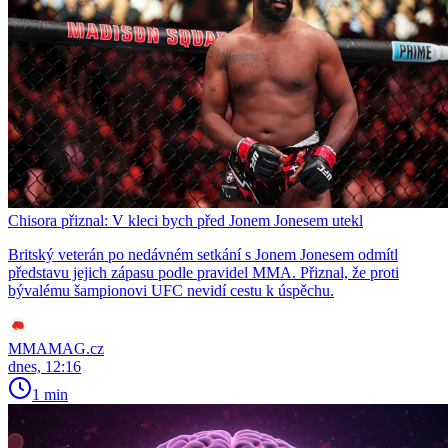
Chisora přiznal: V kleci bych před Jonem Jonesem utekl
Britský veterán po nedávném setkání s Jonem Jonesem odmítl
představu jejich zápasu podle pravidel MMA. Přiznal, že proti
bývalému šampionovi UFC nevidí cestu k úspěchu.
MMAMAG.cz
dnes, 12:16
1 min