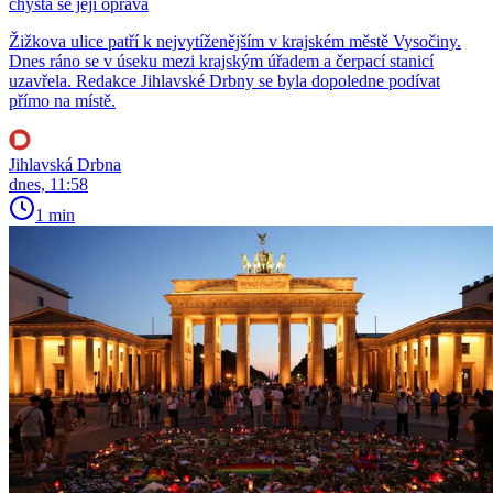
chystá se její oprava
Žižkova ulice patří k nejvytíženějším v krajském městě Vysočiny.
Dnes ráno se v úseku mezi krajským úřadem a čerpací stanicí
uzavřela. Redakce Jihlavské Drbny se byla dopoledne podívat
přímo na místě.
Jihlavská Drbna
dnes, 11:58
1 min