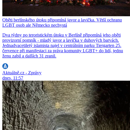
Oběti berlínského útoku připomíná javor a lavička. Větší ochranu
LGBT osob ale Německo nechystá
Dva týdny po teroristickém útoku v Berlíně připomíná jeho oběti
provizorní pomník - mladý javor a lavička v duhových barvách.
Jednadvacetiletý islamista najel v centrálním parku Tiergarten 25.
července při manifestaci za práva komunity LGBT+ do lidí, jednu
ženu zabil a dalších 31 zranil.
Aktuálně.cz - Zprávy
dnes, 11:57