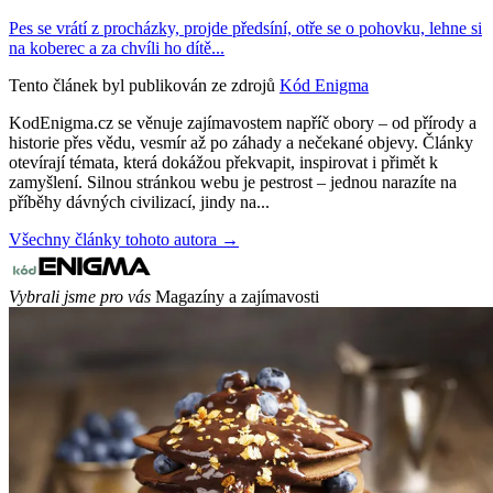
Pes se vrátí z procházky, projde předsíní, otře se o pohovku, lehne si
na koberec a za chvíli ho dítě...
Tento článek byl publikován ze zdrojů
Kód Enigma
KodEnigma.cz se věnuje zajímavostem napříč obory – od přírody a
historie přes vědu, vesmír až po záhady a nečekané objevy. Články
otevírají témata, která dokážou překvapit, inspirovat i přimět k
zamyšlení. Silnou stránkou webu je pestrost – jednou narazíte na
příběhy dávných civilizací, jindy na...
Všechny články tohoto autora →
Vybrali jsme pro vás
Magazíny a zajímavosti