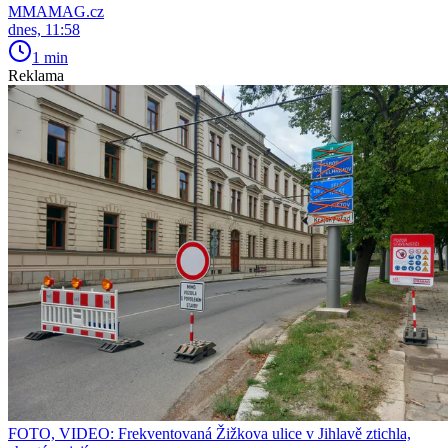
MMAMAG.cz
dnes, 11:58
1 min
Reklama
FOTO, VIDEO: Frekventovaná Žižkova ulice v Jihlavě ztichla,