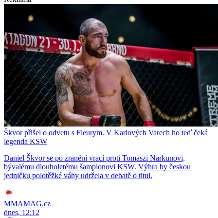
Škvor přišel o odvetu s Fleurym. V Karlových Varech ho teď čeká
legenda KSW
Daniel Škvor se po zranění vrací proti Tomaszi Narkunovi,
bývalému dlouholetému šampionovi KSW. Výhra by českou
jedničku polotěžké váhy udržela v debatě o titul.
MMAMAG.cz
dnes, 12:12