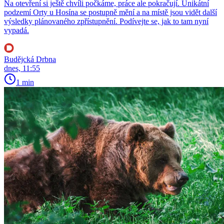
Na otevření si ještě chvíli počkáme, práce ale pokračují. Unikátní
podzemí Orty u Hosína se postupně mění a na místě jsou vidět další
výsledky plánovaného zpřístupnění. Podívejte se, jak to tam nyní
vypadá.
Budějcká Drbna
dnes, 11:55
1 min