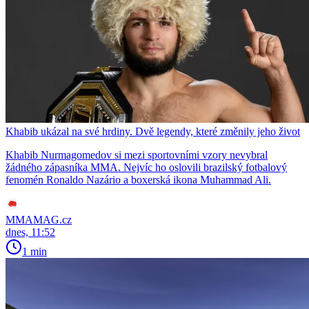
Khabib ukázal na své hrdiny. Dvě legendy, které změnily jeho život
Khabib Nurmagomedov si mezi sportovními vzory nevybral
žádného zápasníka MMA. Nejvíc ho oslovili brazilský fotbalový
fenomén Ronaldo Nazário a boxerská ikona Muhammad Ali.
MMAMAG.cz
dnes, 11:52
1 min