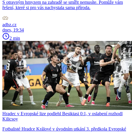
S otravným hmyzem na zahradě se smířit nemusíte. Pomůže vám
řešení, které si pro vás nachystala sama příroda.
adbz.cz
dnes, 19:34
2 min
Hradec v Evropské lize podlehl Besiktasi 0:1, v oslabení rozhodl
Kilicsoy
Fotbalisté Hradce Králové v úvodním utkání 3. předkola Evropské