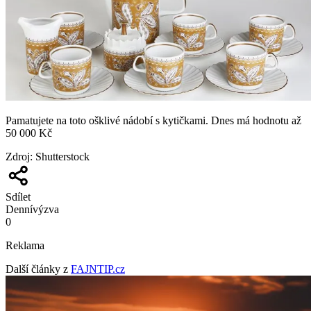
Pamatujete na toto ošklivé nádobí s kytičkami. Dnes má hodnotu až
50 000 Kč
Zdroj
:
Shutterstock
Sdílet
Denní
výzva
0
Reklama
Další články z
FAJNTIP.cz