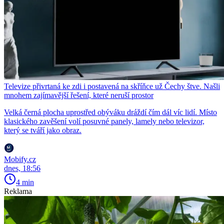
Televize přivrtaná ke zdi i postavená na skříňce už Čechy štve. Našli
mnohem zajímavější řešení, které neruší prostor
Velká černá plocha uprostřed obýváku dráždí čím dál víc lidí. Místo
klasického zavěšení volí posuvné panely, lamely nebo televizor,
který se tváří jako obraz.
Mobify.cz
dnes, 18:56
4 min
Reklama