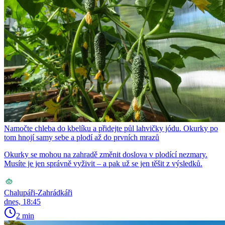
Namočte chleba do kbelíku a přidejte půl lahvičky jódu. Okurky po
tom hnojí samy sebe a plodí až do prvních mrazů
Okurky se mohou na zahradě změnit doslova v plodící nezmary.
Musíte je jen správně vyživit – a pak už se jen těšit z výsledků.
Chalupáři-Zahrádkáři
dnes, 18:45
2 min