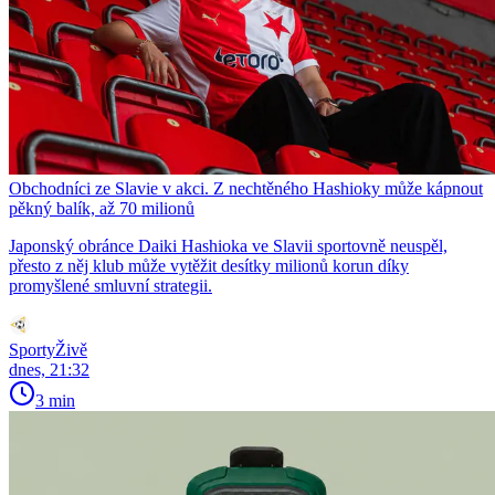
Obchodníci ze Slavie v akci. Z nechtěného Hashioky může kápnout
pěkný balík, až 70 milionů
Japonský obránce Daiki Hashioka ve Slavii sportovně neuspěl,
přesto z něj klub může vytěžit desítky milionů korun díky
promyšlené smluvní strategii.
SportyŽivě
dnes, 21:32
3 min