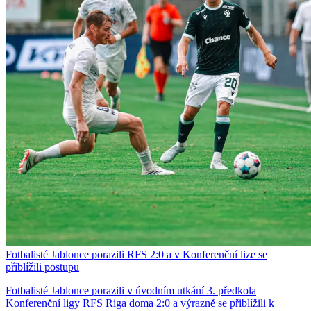
Fotbalisté Jablonce porazili RFS 2:0 a v Konferenční lize se
přiblížili postupu
Fotbalisté Jablonce porazili v úvodním utkání 3. předkola
Konferenční ligy RFS Riga doma 2:0 a výrazně se přiblížili k