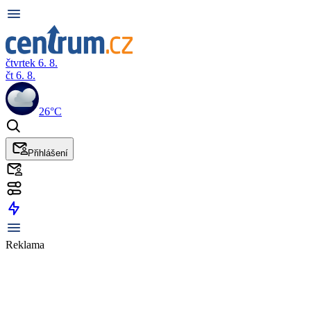
čtvrtek 6. 8.
čt 6. 8.
26°C
Přihlášení
Reklama