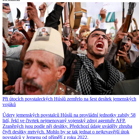
Při útocích povstaleckých Húsíů zemřelo na šest desítek jemenských
vojáků
Údery jemenských povstalců Húsíů na provládní jednotky zabily 58
lidí, řekl ve čtvrtek nejmenovaný vojenský zdroj agentuře AFP.
Zraněných jsou podle něj desítky. Předchozí údaje uváděly zhruba
čtyři desítky mrtvých. Mohlo by se tak jednat o nejkrvavější útok
povstalců v Jemenu od příměří z roku 2022.