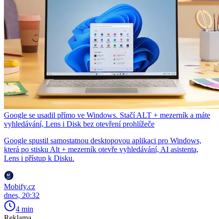
Google se usadil přímo ve Windows. Stačí ALT + mezerník a máte
vyhledávání, Lens i Disk bez otevření prohlížeče
Google spustil samostatnou desktopovou aplikaci pro Windows,
která po stisku Alt + mezerník otevře vyhledávání, AI asistenta,
Lens i přístup k Disku.
Mobify.cz
dnes, 20:32
4 min
Reklama