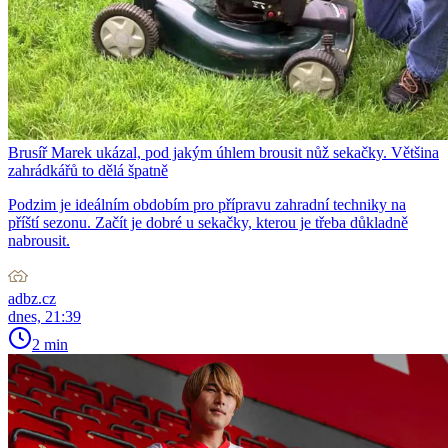
Brusíř Marek ukázal, pod jakým úhlem brousit nůž sekačky. Většina
zahrádkářů to dělá špatně
Podzim je ideálním obdobím pro přípravu zahradní techniky na
příští sezonu. Začít je dobré u sekačky, kterou je třeba důkladně
nabrousit.
adbz.cz
dnes, 21:39
2 min