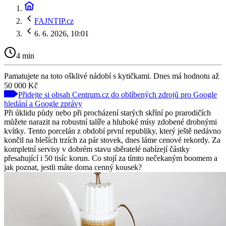
FAJNTIP.cz
6. 6. 2026, 10:01
4 min
Pamatujete na toto ošklivé nádobí s kytičkami. Dnes má hodnotu až
50 000 Kč
Přidejte si obsah Centrum.cz do oblíbených zdrojů pro Google
hledání a Google zprávy
Při úklidu půdy nebo při procházení starých skříní po prarodičích
můžete narazit na robustní talíře a hluboké mísy zdobené drobnými
kvítky. Tento porcelán z období první republiky, který ještě nedávno
končil na bleších trzích za pár stovek, dnes láme cenové rekordy. Za
kompletní servisy v dobrém stavu sběratelé nabízejí částky
přesahující i 50 tisíc korun. Co stojí za tímto nečekaným boomem a
jak poznat, jestli máte doma cenný kousek?