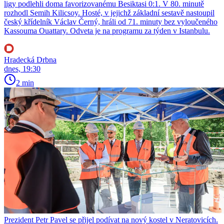
ligy podlehli doma favorizovanému Besiktasi 0:1. V 80. minutě
rozhodl Semih Kilicsoy. Hosté, v jejichž základní sestavě nastoupil
český křídelník Václav Černý, hráli od 71. minuty bez vyloučeného
Kassouma Ouattary. Odveta je na programu za týden v Istanbulu.
Hradecká Drbna
dnes, 19:30
2 min
Prezident Petr Pavel se přijel podívat na nový kostel v Neratovicích.