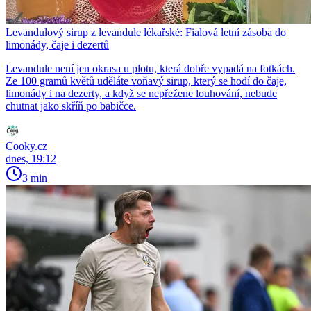
Levandulový sirup z levandule lékařské: Fialová letní zásoba do
limonády, čaje i dezertů
Levandule není jen okrasa u plotu, která dobře vypadá na fotkách.
Ze 100 gramů květů uděláte voňavý sirup, který se hodí do čaje,
limonády i na dezerty, a když se nepřežene louhování, nebude
chutnat jako skříň po babičce.
Cooky.cz
dnes, 19:12
3 min