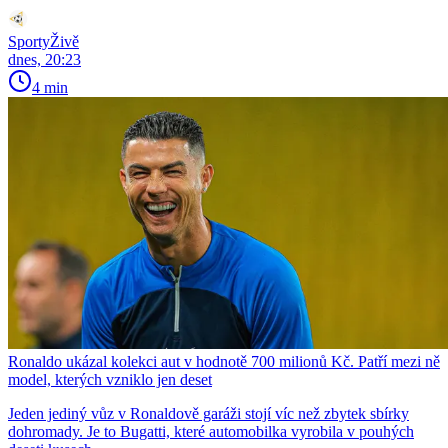
SportyŽivě
dnes, 20:23
4 min
Ronaldo ukázal kolekci aut v hodnotě 700 milionů Kč. Patří mezi ně
model, kterých vzniklo jen deset
Jeden jediný vůz v Ronaldově garáži stojí víc než zbytek sbírky
dohromady. Je to Bugatti, které automobilka vyrobila v pouhých