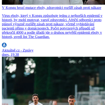
V Kongu hrozí mutace eboly, zdravotníci rozšíří zásah proti nákaze
Virus eboly, který v Kongu způsobuje jednu z nejhorších epidemií v
historii, by mohl mutovat, varují zdravotníci. Afričtí odborníci proto
plánují výrazně rozšířit zásah proti nákaze, včetně vyhledávání
pacientů přímo v domácnostech. Počet potvrzených případů už
překročil 4000 a podle úřadů jde o druhou největší epidemii eboly v
historii, uvedl list The Guardian.
Aktuálně.cz - Zprávy
dnes, 19:38