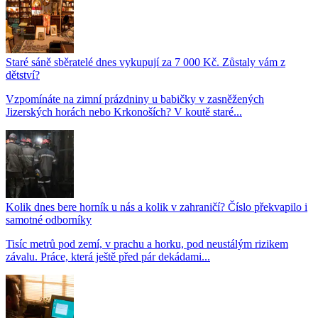
Staré sáně sběratelé dnes vykupují za 7 000 Kč. Zůstaly vám z
dětství?
Vzpomínáte na zimní prázdniny u babičky v zasněžených
Jizerských horách nebo Krkonoších? V koutě staré...
Kolik dnes bere horník u nás a kolik v zahraničí? Číslo překvapilo i
samotné odborníky
Tisíc metrů pod zemí, v prachu a horku, pod neustálým rizikem
závalu. Práce, která ještě před pár dekádami...