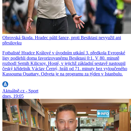
Obrovská škoda. Hradec pálil šance, proti Besiktasi nevyužil ani
přesilovku
Fotbalisté Hradce Králové v úvodním utkání 3. předkola Evropské
ligy podlehli doma favorizovanému Besiktasi 0:1. V 80. minutě
rozhodl Semih Kilicsoy. Hosté, v jejichž základní sestavě nastoupil
český křídelník Václav Černý, hráli od 71. minuty bez vyloučeného
Kassouma Ouattary. Odveta je na programu za týden v Istanbulu.
Aktuálně.cz - Sport
dnes, 19:05