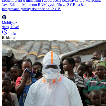
Mojang přepsal minimální i doporučené požadavky pro Minecraft:
Java Edition. Minimum RAM vyskočilo ze 2 GB na 8, u
integrované grafiky dokonce na 12 GB.
Mobify.cz
dnes, 19:46
4 min
Reklama