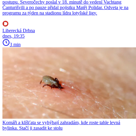
postupu. Severočechy poslal v 18. minutě do vedení Vachtang
Čanturišvili a po pauze přidal pojistku Matěj Polidar. Odveta je na
programu za týden na stadionu lídra lotyšské ligy.
Liberecká Drbna
dnes, 19:35
3 min
Komáři a klíšťata se vyhýbají zahradám, kde roste tahle levná
bylinka. Stačí ji zasadit ke stolu