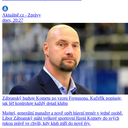
Aktuálně.cz - Zprávy
dnes, 20:27
Zábranský buduje Kometu po vzoru Fergusona. Kučeřík popisuje,
jak šéf kontroluje každý detail klubu
Majitel, generální manažer a nově opět hlavní trenér v jedné osobě.
Libor Zábranský stáhl veškeré sportovní řízení Komety do svých
rukou právě ve chvíli, kdy klub míří do nové éry.