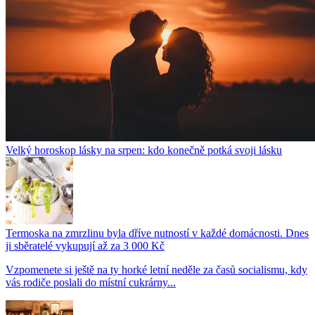
Velký horoskop lásky na srpen: kdo konečně potká svoji lásku
Termoska na zmrzlinu byla dříve nutností v každé domácnosti. Dnes
ji sběratelé vykupují až za 3 000 Kč
Vzpomenete si ještě na ty horké letní neděle za časů socialismu, kdy
vás rodiče poslali do místní cukrárny...