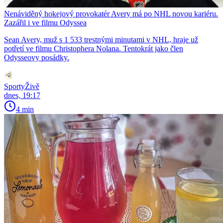
Nenáviděný hokejový provokatér Avery má po NHL novou kariéru.
Zazářil i ve filmu Odyssea
Sean Avery, muž s 1 533 trestnými minutami v NHL, hraje už
potřetí ve filmu Christophera Nolana. Tentokrát jako člen
Odysseovy posádky.
SportyŽivě
dnes, 19:17
4 min