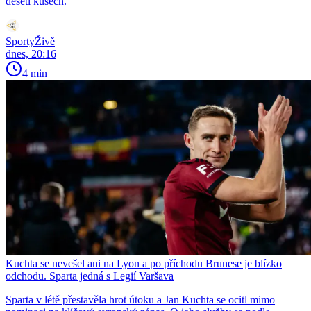
deseti kusech.
SportyŽivě
dnes, 20:16
4 min
Kuchta se nevešel ani na Lyon a po příchodu Brunese je blízko
odchodu. Sparta jedná s Legií Varšava
Sparta v létě přestavěla hrot útoku a Jan Kuchta se ocitl mimo