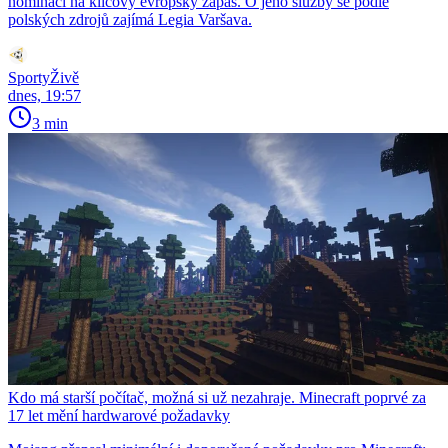
nominaci na klíčový evropský zápas. O jeho služby se podle
polských zdrojů zajímá Legia Varšava.
SportyŽivě
dnes, 19:57
3 min
Kdo má starší počítač, možná si už nezahraje. Minecraft poprvé za
17 let mění hardwarové požadavky