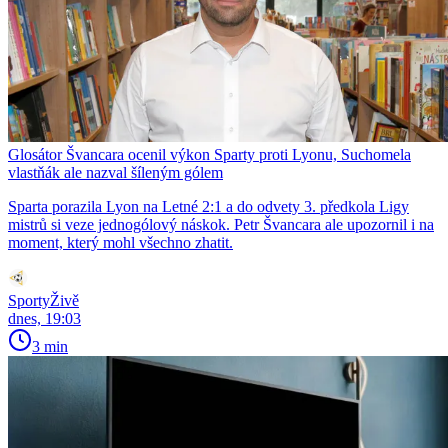
Glosátor Švancara ocenil výkon Sparty proti Lyonu, Suchomela
vlastňák ale nazval šíleným gólem
Sparta porazila Lyon na Letné 2:1 a do odvety 3. předkola Ligy
mistrů si veze jednogólový náskok. Petr Švancara ale upozornil i na
moment, který mohl všechno zhatit.
SportyŽivě
dnes, 19:03
3 min