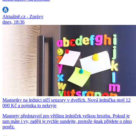
Aktuálně.cz - Zprávy
dnes, 18:36
Magnetky na lednici ničí senzory v dveřích. Nová lednička stojí 12
000 Kč a pojistka to nekryje
Magnety představují pro většinu ledniček velkou hrozbu. Pokud je
tam máte i vy, raději je rychle sundejte, protože jinak přijdete o plno
peněz.