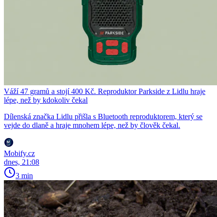
Váží 47 gramů a stojí 400 Kč. Reproduktor Parkside z Lidlu hraje
lépe, než by kdokoliv čekal
Dílenská značka Lidlu přišla s Bluetooth reproduktorem, který se
vejde do dlaně a hraje mnohem lépe, než by člověk čekal.
Mobify.cz
dnes, 21:08
3 min