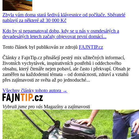
Zbyla vám doma stará šedivá klávesnice od počítače. Sběratelé
nabízejí za některé až 30 000 Kč
Kdo by si nepamatoval dobu, kdy se u nás v osmdesátých a
devadesátých letech začaly objevovat první domácí...
Tento článek byl publikován ze zdrojů
FAJNTIP.cz
Články z FajnTip.cz přinášejí pestrý mix užitečných informací,
životních vychytávek, inspirativních postřehů i oddechového
obsahu, který čtenáře nejen pobaví, ale často i překvapí. Obsah je
zaměřen na každodenní témata – od domácnosti, zdraví a vztahů
přes zajímavosti ze světa až po jednoduché...
Všechny články tohoto autora →
Vybrali jsme pro vás
Magazíny a zajímavosti