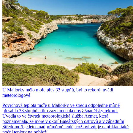
U Mallorky mělo moře přes 33 stupňů, byl to rekord, uvádí
meteorologové
Povrchová teplota moře u Mallorky ve středu odpoledne mírně
přesáhla 33 stupňů a tím zaznamenala nový španělský rekord.
Uvedla to ve čtvrtek meteorologická služba Aemet, která
poznamenala, že moře v okolí Baleárských ostrovů a v západním
Středomoří je letos nadprůměrně teplé, což ovlivňuje například také
noční teploty na pobřeží.