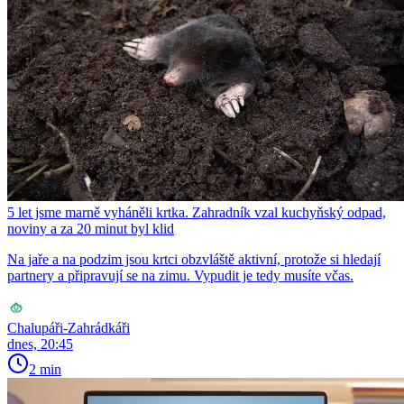
5 let jsme marně vyháněli krtka. Zahradník vzal kuchyňský odpad,
noviny a za 20 minut byl klid
Na jaře a na podzim jsou krtci obzvláště aktivní, protože si hledají
partnery a připravují se na zimu. Vypudit je tedy musíte včas.
Chalupáři-Zahrádkáři
dnes, 20:45
2 min