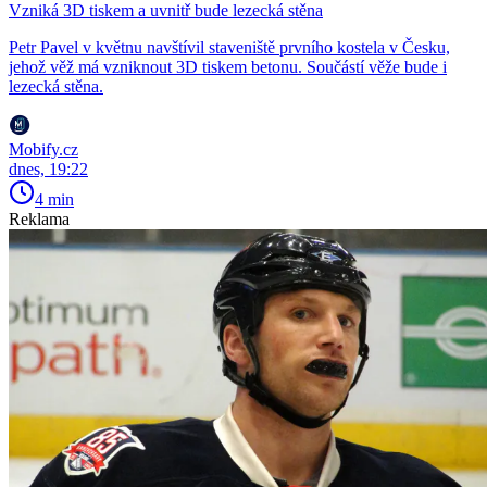
Vzniká 3D tiskem a uvnitř bude lezecká stěna
Petr Pavel v květnu navštívil staveniště prvního kostela v Česku,
jehož věž má vzniknout 3D tiskem betonu. Součástí věže bude i
lezecká stěna.
Mobify.cz
dnes, 19:22
4 min
Reklama