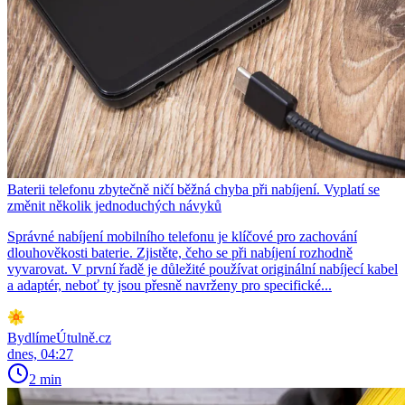
Baterii telefonu zbytečně ničí běžná chyba při nabíjení. Vyplatí se
změnit několik jednoduchých návyků
Správné nabíjení mobilního telefonu je klíčové pro zachování
dlouhověkosti baterie. Zjistěte, čeho se při nabíjení rozhodně
vyvarovat. V první řadě je důležité používat originální nabíjecí kabel
a adaptér, neboť ty jsou přesně navrženy pro specifické...
BydlímeÚtulně.cz
dnes, 04:27
2 min