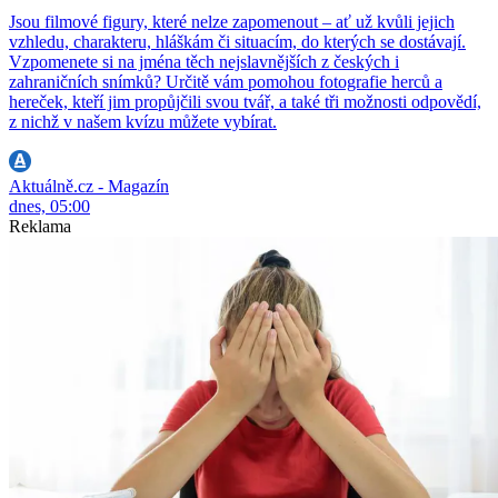
Jsou filmové figury, které nelze zapomenout – ať už kvůli jejich
vzhledu, charakteru, hláškám či situacím, do kterých se dostávají.
Vzpomenete si na jména těch nejslavnějších z českých i
zahraničních snímků? Určitě vám pomohou fotografie herců a
hereček, kteří jim propůjčili svou tvář, a také tři možnosti odpovědí,
z nichž v našem kvízu můžete vybírat.
Aktuálně.cz - Magazín
dnes, 05:00
Reklama