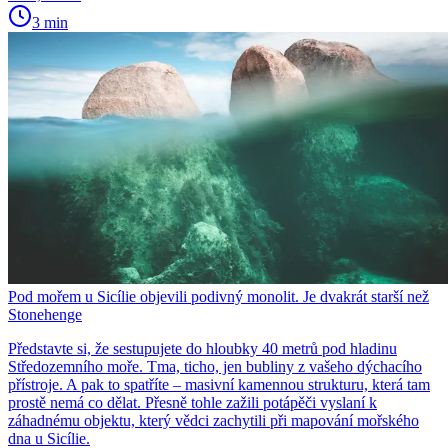
3 min
Pod mořem u Sicílie objevili podivný monolit. Je dvakrát starší než
Stonehenge
Představte si, že sestupujete do hloubky 40 metrů pod hladinu
Středozemního moře. Tma, ticho, jen bubliny z vašeho dýchacího
přístroje. A pak to spatříte – masivní kamennou strukturu, která tam
prostě nemá co dělat. Přesně tohle zažili potápěči vyslaní k
záhadnému objektu, který vědci zachytili při mapování mořského
dna u Sicílie.