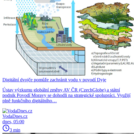
Digitální dvojče pomůže zachránit vodu v povodí Dyje
Ústav výzkumu globální změny AV ČR (CzechGlobe) a státní
podnik Povodí Moravy se dohodli na strategické spolupráci. Využijí
plně funkčního digitálního…
VodaDnes.cz
dnes, 05:00
3 min