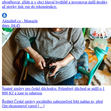
přestěhovat, zřídit si v obci hlavní bydliště a investovat další desítky
až stovky tisíc eur do rekonstrukce.
Aktuálně.cz - Magazín
dnes, 04:45
Špatné zprávy pro české důchodce. Průměrný důchod se sníží o 1
800 Kč a zase to odnesou
Ředitel České správy sociálního zabezpečení řekl nahlas to, před
čím ekonomové varují […]