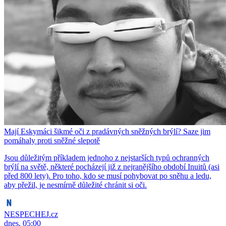
Mají Eskymáci šikmé oči z pradávných sněžných brýlí? Saze jim
pomáhaly proti sněžné slepotě
Jsou důležitým příkladem jednoho z nejstarších typů ochranných
brýlí na světě, některé pocházejí již z nejranějšího období Inuitů (asi
před 800 lety). Pro toho, kdo se musí pohybovat po sněhu a ledu,
aby přežil, je nesmírně důležité chránit si oči.
NESPECHEJ.cz
dnes, 05:00