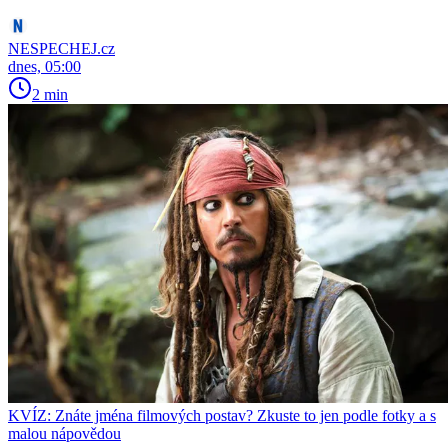
NESPECHEJ.cz
dnes, 05:00
2 min
KVÍZ: Znáte jména filmových postav? Zkuste to jen podle fotky a s
malou nápovědou