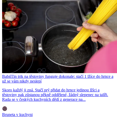
Babiččin trik na těstoviny funguje dokonale: stačí 1 lžíce do hrnce a
už se vám nikdy neslepí
Skoro každý ji zná. Stačí prý přidat do hrnce jedinou lžíci a
těstoviny pak zůstanou pěkně oddělené, žádný slepenec na talíři.
Rada se v českých kuchyních dědí z generace na...
Bruneta v kuchyni