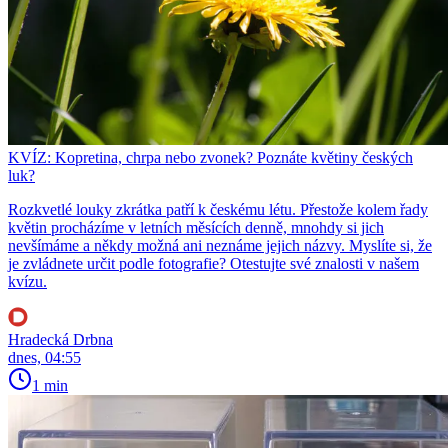
KVÍZ: Kopretina, chrpa nebo zvonek? Poznáte květiny českých
luk?
Rozkvetlé louky zkrátka patří k českému létu. Přestože kolem řady
květin procházíme v letních měsících denně, mnohdy si jich
nevšímáme a někdy možná ani neznáme jejich názvy. Myslíte si, že
je zvládnete určit podle fotografie? Otestujte své znalosti v našem
kvízu.
Hradecká Drbna
dnes, 04:55
1 min