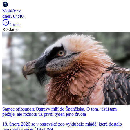
Mobify.cz
dnes, 04:40
4 min
Reklama
Samec orlosupa z Ostravy míří do Španělska. O tom, jestli tam
přežije, ale rozhodl už první týden jeho života
18. února 2026 se v ostravské zoo vyklubalo mládě, které dostalo
pracovní označení BG1299.