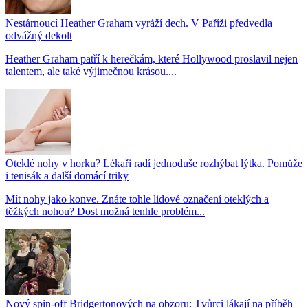
Nestárnoucí Heather Graham vyráží dech. V Paříži předvedla
odvážný dekolt
Heather Graham patří k herečkám, které Hollywood proslavil nejen
talentem, ale také výjimečnou krásou....
Oteklé nohy v horku? Lékaři radí jednoduše rozhýbat lýtka. Pomůže
i tenisák a další domácí triky
Mít nohy jako konve. Znáte tohle lidové označení oteklých a
těžkých nohou? Dost možná tenhle problém...
Nový spin-off Bridgertonových na obzoru: Tvůrci lákají na příběh