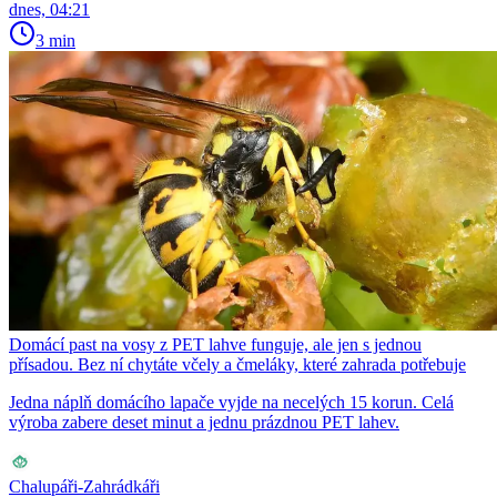
dnes, 04:21
3 min
Domácí past na vosy z PET lahve funguje, ale jen s jednou
přísadou. Bez ní chytáte včely a čmeláky, které zahrada potřebuje
Jedna náplň domácího lapače vyjde na necelých 15 korun. Celá
výroba zabere deset minut a jednu prázdnou PET lahev.
Chalupáři-Zahrádkáři