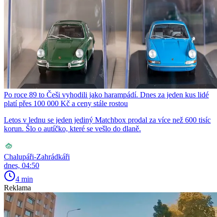
Po roce 89 to Češi vyhodili jako harampádí. Dnes za jeden kus lidé
platí přes 100 000 Kč a ceny stále rostou
Letos v lednu se jeden jediný Matchbox prodal za více než 600 tisíc
korun. Šlo o autíčko, které se vešlo do dlaně.
Chalupáři-Zahrádkáři
dnes, 04:50
4 min
Reklama