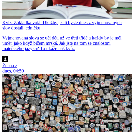
Kvíz: Základka volá. Ukažte, jestli byste dnes z vyjmenovaných
slov dostali jedničku
Vyjmenovaná slova se učí děti už ve třetí třídě a každý by je měl
umět, jako když bičem mrská. Jak jste na tom se znalostmi
mateřského jazyka? To ukáže náš kvíz.
Žena.cz
dnes, 04:59