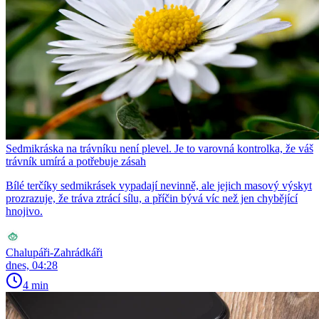
Sedmikráska na trávníku není plevel. Je to varovná kontrolka, že váš
trávník umírá a potřebuje zásah
Bílé terčíky sedmikrásek vypadají nevinně, ale jejich masový výskyt
prozrazuje, že tráva ztrácí sílu, a příčin bývá víc než jen chybějící
hnojivo.
Chalupáři-Zahrádkáři
dnes, 04:28
4 min