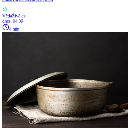
VědaŽivě.cz
dnes, 04:39
4 min