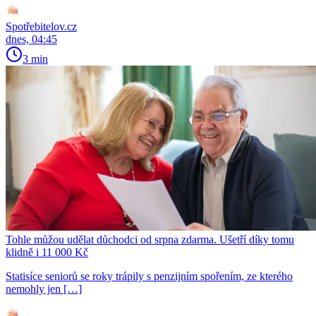
Spotřebitelov.cz
dnes, 04:45
3 min
Tohle můžou udělat důchodci od srpna zdarma. Ušetří díky tomu
klidně i 11 000 Kč
Statisíce seniorů se roky trápily s penzijním spořením, ze kterého
nemohly jen […]