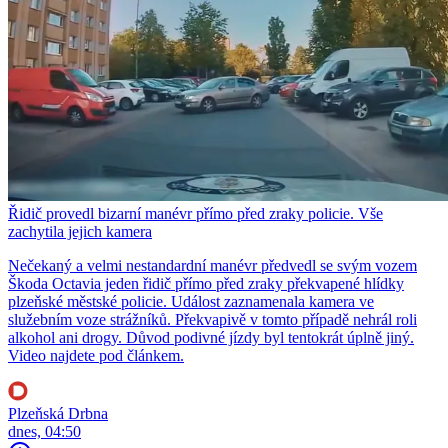
Řidič provedl bizarní manévr přímo před zraky policie. Vše
zachytila jejich kamera
Nečekaný a velmi nestandardní manévr předvedl se svým vozem
Škoda Octavia jeden řidič přímo před zraky překvapené hlídky
plzeňské městské policie. Událost zaznamenala kamera ve
služebním voze strážníků. Překvapivě v tomto případě nehrál roli
alkohol ani drogy. Důvod podivné jízdy byl tentokrát úplně jiný.
Video najdete pod článkem.
Plzeňská Drbna
dnes, 04:50