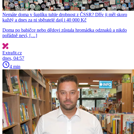
Nemáte doma v šuplíku tuhle drobnost z ČSSR? Dřív ji měl skoro
každý a dnes za ni sběratelé dají i 40 000 Kč
Doma po babičce nebo dědovi zůstala hromádka odznaků a nikdo
pořádně neví, […]
Extrafit.cz
dnes, 04:57
4 min