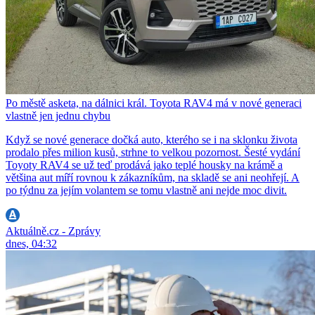
Po městě asketa, na dálnici král. Toyota RAV4 má v nové generaci
vlastně jen jednu chybu
Když se nové generace dočká auto, kterého se i na sklonku života
prodalo přes milion kusů, strhne to velkou pozornost. Šesté vydání
Toyoty RAV4 se už teď prodává jako teplé housky na krámě a
většina aut míří rovnou k zákazníkům, na skladě se ani neohřejí. A
po týdnu za jejím volantem se tomu vlastně ani nejde moc divit.
Aktuálně.cz - Zprávy
dnes, 04:32