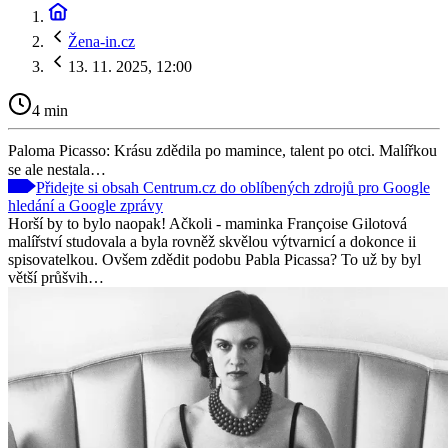
Žena-in.cz
13. 11. 2025, 12:00
4 min
Paloma Picasso: Krásu zdědila po mamince, talent po otci. Malířkou
se ale nestala…
Přidejte si obsah Centrum.cz do oblíbených zdrojů pro Google
hledání a Google zprávy
Horší by to bylo naopak! Ačkoli - maminka Françoise Gilotová
malířství studovala a byla rovněž skvělou výtvarnicí a dokonce ii
spisovatelkou. Ovšem zdědit podobu Pabla Picassa? To už by byl
větší průšvih…