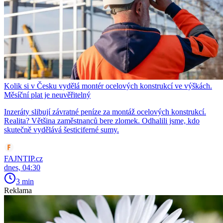
Kolik si v Česku vydělá montér ocelových konstrukcí ve výškách.
Měsíční plat je neuvěřitelný
Inzeráty slibují závratné peníze za montáž ocelových konstrukcí.
Realita? Většina zaměstnanců bere zlomek. Odhalili jsme, kdo
skutečně vydělává šesticiferné sumy.
FAJNTIP.cz
dnes, 04:30
3 min
Reklama