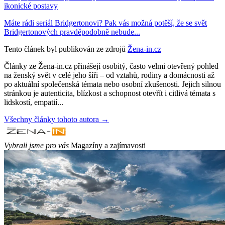
ikonické postavy
Máte rádi seriál Bridgertonovi? Pak vás možná potěší, že se svět
Bridgertonových pravděpodobně nebude...
Tento článek byl publikován ze zdrojů
Žena-in.cz
Články ze Žena-in.cz přinášejí osobitý, často velmi otevřený pohled
na ženský svět v celé jeho šíři – od vztahů, rodiny a domácnosti až
po aktuální společenská témata nebo osobní zkušenosti. Jejich silnou
stránkou je autenticita, blízkost a schopnost otevřít i citlivá témata s
lidskostí, empatií...
Všechny články tohoto autora →
Vybrali jsme pro vás
Magazíny a zajímavosti