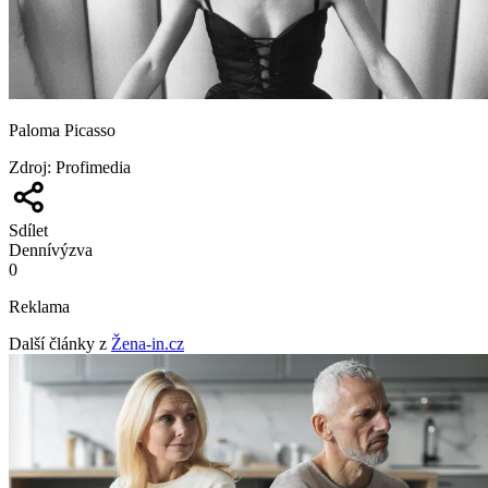
Paloma Picasso
Zdroj
:
Profimedia
Sdílet
Denní
výzva
0
Reklama
Další články z
Žena-in.cz