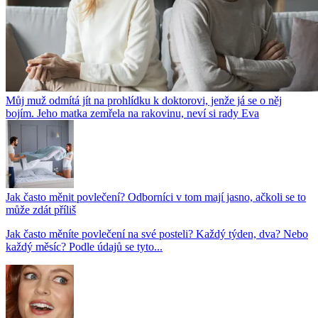
Můj muž odmítá jít na prohlídku k doktorovi, jenže já se o něj
bojím. Jeho matka zemřela na rakovinu, neví si rady Eva
Jak často měnit povlečení? Odborníci v tom mají jasno, ačkoli se to
může zdát příliš
Jak často měníte povlečení na své posteli? Každý týden, dva? Nebo
každý měsíc? Podle údajů se tyto...