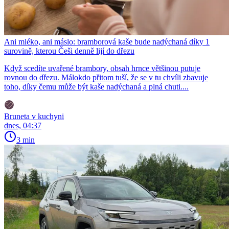
Ani mléko, ani máslo: bramborová kaše bude nadýchaná díky 1
surovině, kterou Češi denně lijí do dřezu
Když scedíte uvařené brambory, obsah hrnce většinou putuje
rovnou do dřezu. Málokdo přitom tuší, že se v tu chvíli zbavuje
toho, díky čemu může být kaše nadýchaná a plná chuti....
Bruneta v kuchyni
dnes, 04:37
3 min