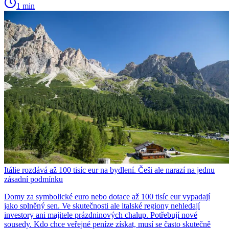
1 min
Itálie rozdává až 100 tisíc eur na bydlení. Češi ale narazí na jednu
zásadní podmínku
Domy za symbolické euro nebo dotace až 100 tisíc eur vypadají
jako splněný sen. Ve skutečnosti ale italské regiony nehledají
investory ani majitele prázdninových chalup. Potřebují nové
sousedy. Kdo chce veřejné peníze získat, musí se často skutečně