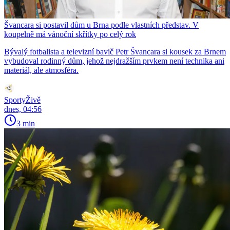
Švancara si postavil dům u Brna podle vlastních představ. V
koupelně má vánoční skřítky po celý rok
Bývalý fotbalista a televizní bavič Petr Švancara si kousek za Brnem
vybudoval rodinný dům, jehož nejdražším prvkem není technika ani
materiál, ale atmosféra.
SportyŽivě
dnes, 04:56
3 min