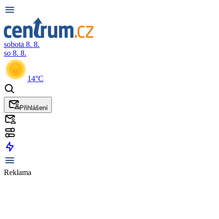
sobota 8. 8.
so 8. 8.
14°C
Přihlášení
Reklama