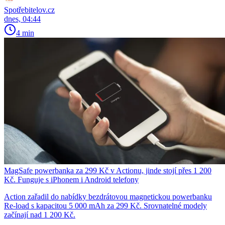
Spotřebitelov.cz
dnes, 04:44
4 min
MagSafe powerbanka za 299 Kč v Actionu, jinde stojí přes 1 200
Kč. Funguje s iPhonem i Android telefony
Action zařadil do nabídky bezdrátovou magnetickou powerbanku
Re-load s kapacitou 5 000 mAh za 299 Kč. Srovnatelné modely
začínají nad 1 200 Kč.