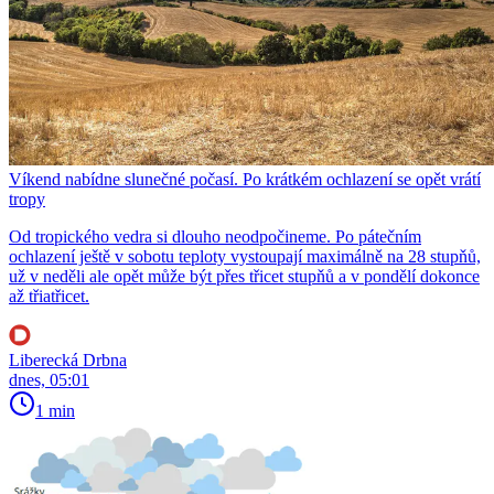
Víkend nabídne slunečné počasí. Po krátkém ochlazení se opět vrátí
tropy
Od tropického vedra si dlouho neodpočineme. Po pátečním
ochlazení ještě v sobotu teploty vystoupají maximálně na 28 stupňů,
už v neděli ale opět může být přes třicet stupňů a v pondělí dokonce
až třiatřicet.
Liberecká Drbna
dnes, 05:01
1 min