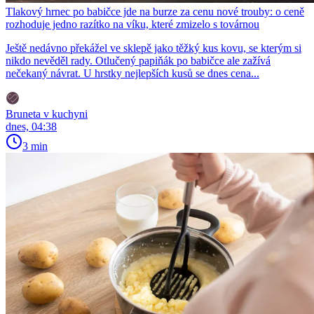
Tlakový hrnec po babičce jde na burze za cenu nové trouby: o ceně
rozhoduje jedno razítko na víku, které zmizelo s továrnou
Ještě nedávno překážel ve sklepě jako těžký kus kovu, se kterým si
nikdo nevěděl rady. Otlučený papiňák po babičce ale zažívá
nečekaný návrat. U hrstky nejlepších kusů se dnes cena...
Bruneta v kuchyni
dnes, 04:38
3 min