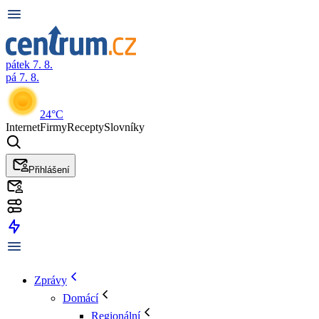
pátek 7. 8.
pá 7. 8.
24°C
Internet
Firmy
Recepty
Slovníky
Přihlášení
Zprávy
Domácí
Regionální