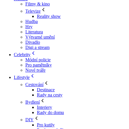
Filmy & kino
Televize
Reality show
Hudba
Hry
Literatura
Výtvarné umění
Divadlo
Digi a stream
Celebrity
Módní policie
Pro pamětníky
Nové tváře
Lifestyle
Cestování
Destinace
Rady na cesty
Bydlení
Interiery
Rady do domu
DIY
Pro kutily