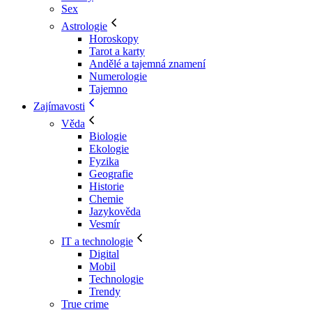
Sex
Astrologie
Horoskopy
Tarot a karty
Andělé a tajemná znamení
Numerologie
Tajemno
Zajímavosti
Věda
Biologie
Ekologie
Fyzika
Geografie
Historie
Chemie
Jazykověda
Vesmír
IT a technologie
Digital
Mobil
Technologie
Trendy
True crime