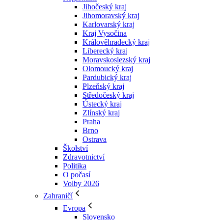
Jihočeský kraj
Jihomoravský kraj
Karlovarský kraj
Kraj Vysočina
Králověhradecký kraj
Liberecký kraj
Moravskoslezský kraj
Olomoucký kraj
Pardubický kraj
Plzeňský kraj
Středočeský kraj
Ústecký kraj
Zlínský kraj
Praha
Brno
Ostrava
Školství
Zdravotnictví
Politika
O počasí
Volby 2026
Zahraničí
Evropa
Slovensko