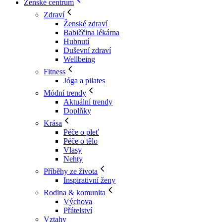
Ženské centrum
Zdraví
Ženské zdraví
Babiččina lékárna
Hubnutí
Duševní zdraví
Wellbeing
Fitness
Jóga a pilates
Módní trendy
Aktuální trendy
Doplňky
Krása
Péče o pleť
Péče o tělo
Vlasy
Nehty
Příběhy ze života
Inspirativní ženy
Rodina & komunita
Výchova
Přátelství
Vztahy