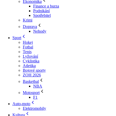
Ekonomika
Finance a burza
Podnikání
Spotřebitel
Krimi
Doprava
Nehody
Sport
Hokej
Fotbal
Tenis
Lyžování
Cyklistika
Atletika
Bojové sporty
ZOH 2026
Basketbal
NBA
Motosport
F1
Auto-moto
Elektromobily
Kultura