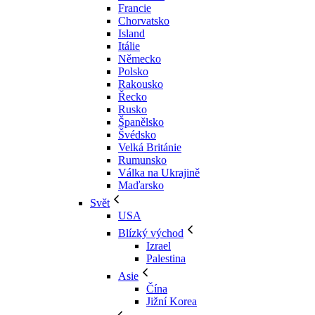
Francie
Chorvatsko
Island
Itálie
Německo
Polsko
Rakousko
Řecko
Rusko
Španělsko
Švédsko
Velká Británie
Rumunsko
Válka na Ukrajině
Maďarsko
Svět
USA
Blízký východ
Izrael
Palestina
Asie
Čína
Jižní Korea