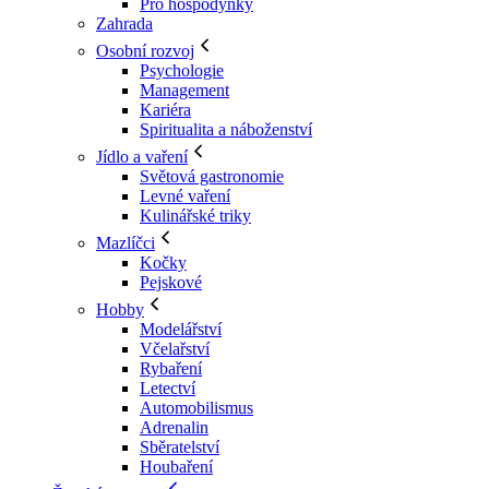
Pro hospodyňky
Zahrada
Osobní rozvoj
Psychologie
Management
Kariéra
Spiritualita a náboženství
Jídlo a vaření
Světová gastronomie
Levné vaření
Kulinářské triky
Mazlíčci
Kočky
Pejskové
Hobby
Modelářství
Včelařství
Rybaření
Letectví
Automobilismus
Adrenalin
Sběratelství
Houbaření