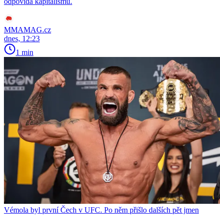
odpovídá kapitalismu.
MMAMAG.cz
dnes, 12:23
1 min
Vémola byl první Čech v UFC. Po něm přišlo dalších pět jmen