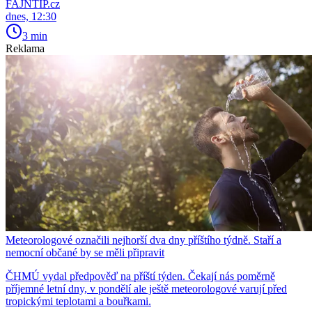
FAJNTIP.cz
dnes, 12:30
3 min
Reklama
Meteorologové označili nejhorší dva dny příštího týdně. Staří a
nemocní občané by se měli připravit
ČHMÚ vydal předpověď na příští týden. Čekají nás poměrně
příjemné letní dny, v pondělí ale ještě meteorologové varují před
tropickými teplotami a bouřkami.