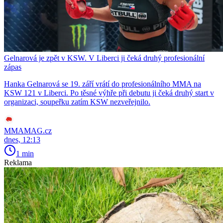
Gelnarová je zpět v KSW. V Liberci ji čeká druhý profesionální
zápas
Hanka Gelnarová se 19. září vrátí do profesionálního MMA na
KSW 121 v Liberci. Po těsné výhře při debutu ji čeká druhý start v
organizaci, soupeřku zatím KSW nezveřejnilo.
MMAMAG.cz
dnes, 12:13
1 min
Reklama