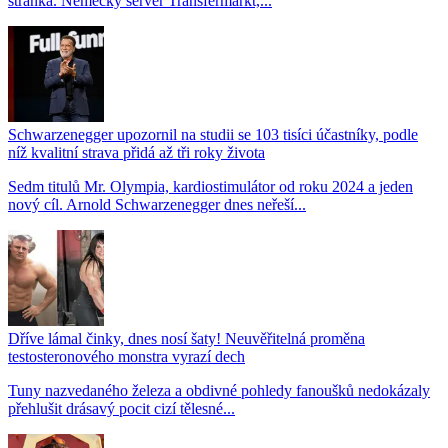
stránka. Německý server Transfermarkt,...
Schwarzenegger upozornil na studii se 103 tisíci účastníky, podle
níž kvalitní strava přidá až tři roky života
Sedm titulů Mr. Olympia, kardiostimulátor od roku 2024 a jeden
nový cíl. Arnold Schwarzenegger dnes neřeší...
Dříve lámal činky, dnes nosí šaty! Neuvěřitelná proměna
testosteronového monstra vyrazí dech
Tuny nazvedaného železa a obdivné pohledy fanoušků nedokázaly
přehlušit drásavý pocit cizí tělesné...