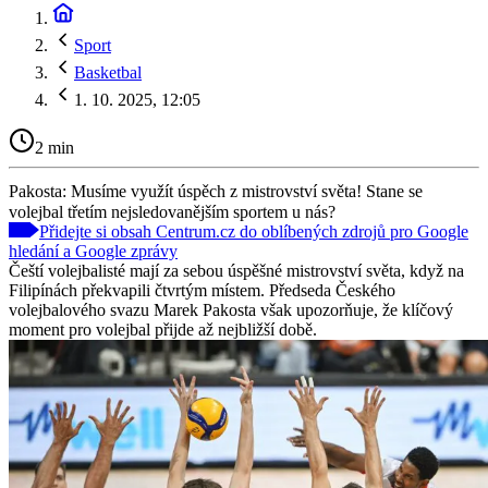
Sport
Basketbal
1. 10. 2025, 12:05
2 min
Pakosta: Musíme využít úspěch z mistrovství světa! Stane se
volejbal třetím nejsledovanějším sportem u nás?
Přidejte si obsah Centrum.cz do oblíbených zdrojů pro Google
hledání a Google zprávy
Čeští volejbalisté mají za sebou úspěšné mistrovství světa, když na
Filipínách překvapili čtvrtým místem. Předseda Českého
volejbalového svazu Marek Pakosta však upozorňuje, že klíčový
moment pro volejbal přijde až nejbližší době.