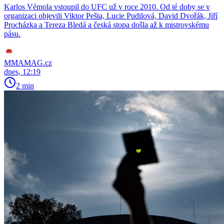
Karlos Vémola vstoupil do UFC už v roce 2010. Od té doby se v
organizaci objevili Viktor Pešta, Lucie Pudilová, David Dvořák, Jiří
Procházka a Tereza Bledá a česká stopa došla až k mistrovskému
pásu.
MMAMAG.cz
dnes, 12:19
2 min