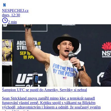
NESPECHEJ.cz
dnes, 12:30
2 min
Šampion UFC se pustil do Ameriky. Servítky si nebral
Sean Strickland znovu zamířil mimo klec a tentokrát napadl
fungování vlastní země. Kritiku spojil s válkami na Blízkém
východě, zdravotnictvím i Íránem a odmítl, že současný systém