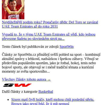
Nejdůležitější podpis roku? Pogačarův dědic Del Toro se zavázal
UAE Team Emirates až do roku 2031
Vypadá to, že v týmu UAE Team Emirates už vědí, kdo jednou
převezme štafetu po slovinském stroji na...
Tento článek byl publikován ze zdrojů
SportWin
Články ze SportWin.cz přinášejí svěží pohled na sport – kombinují
aktuální zprávy s lehkostí, nadsázkou i špetkou zábavy. Věnují se
především populárním sportům, jako je fotbal, hokej, tenis nebo
bojové sporty, ale objevují se i méně tradiční témata a kuriózní
momenty ze světa sportovního...
Všechny články tohoto autora →
Další články z kategorie
Basketbal
Sixers mají čtyři hráče, kteří mohou chtít poslední střelu.
Brown jako první řekl, že ji mít nemusí