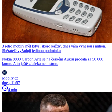
3 retro mobily měl kdysi skoro každý, dnes vám vynesou i milion.
Sběratelé vyžadují jedinou podmínku
Nokia 8800 Carbon Arte se na českém Aukru prodala za 50 000
korun. A to ještě zdaleka není strop.
Mobify.cz
dnes, 11:57
4 min