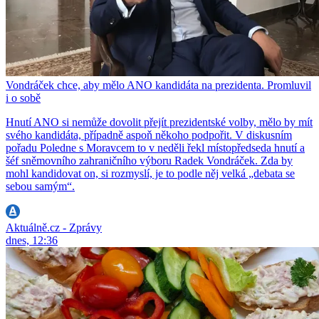
Vondráček chce, aby mělo ANO kandidáta na prezidenta. Promluvil
i o sobě
Hnutí ANO si nemůže dovolit přejít prezidentské volby, mělo by mít
svého kandidáta, případně aspoň někoho podpořit. V diskusním
pořadu Poledne s Moravcem to v neděli řekl místopředseda hnutí a
šéf sněmovního zahraničního výboru Radek Vondráček. Zda by
mohl kandidovat on, si rozmyslí, je to podle něj velká „debata se
sebou samým“.
Aktuálně.cz - Zprávy
dnes, 12:36