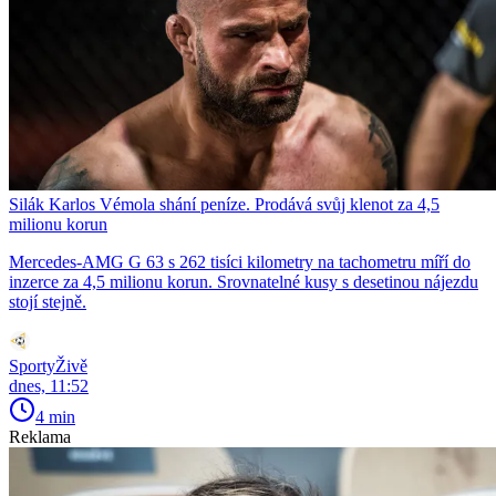
Silák Karlos Vémola shání peníze. Prodává svůj klenot za 4,5
milionu korun
Mercedes-AMG G 63 s 262 tisíci kilometry na tachometru míří do
inzerce za 4,5 milionu korun. Srovnatelné kusy s desetinou nájezdu
stojí stejně.
SportyŽivě
dnes, 11:52
4 min
Reklama