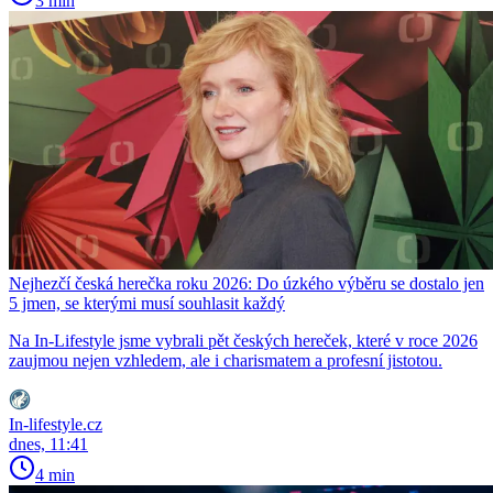
3 min
Nejhezčí česká herečka roku 2026: Do úzkého výběru se dostalo jen
5 jmen, se kterými musí souhlasit každý
Na In-Lifestyle jsme vybrali pět českých hereček, které v roce 2026
zaujmou nejen vzhledem, ale i charismatem a profesní jistotou.
In-lifestyle.cz
dnes, 11:41
4 min