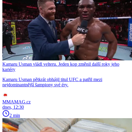
Kamaru Usman vládl velteru. Jeden kop změnil další roky jeho
kariéry
Kamaru Usman pětkrát obhájil titul UFC a patřil mezi
nejdominantnější šampiony své éry.
MMAMAG.cz
dnes, 12:30
2 min