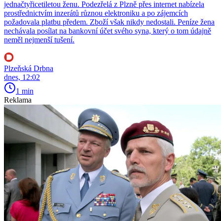
jednačtyřicetiletou ženu. Podezřelá z Plzně přes internet nabízela
prostřednictvím inzerátů různou elektroniku a po zájemcích
požadovala platbu předem. Zboží však nikdy nedostali. Peníze žena
nechávala posílat na bankovní účet svého syna, který o tom údajně
neměl nejmenší tušení.
Plzeňská Drbna
dnes, 12:02
1 min
Reklama