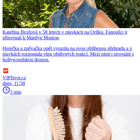
Kateřina Brožová v 58 letech v plavkách na Orlíku. Fanoušci ji
přirovnali k Marilyn Monroe
Herečka a zpěvačka opět vyrazila na svou oblíbenou přehradu a v
plavkách rozpoutala vlnu obdivných reakcí. Mezi nimi i srovnání s
hollywoodskou ikonou.
VIPživot.cz
dnes, 11:58
3 min