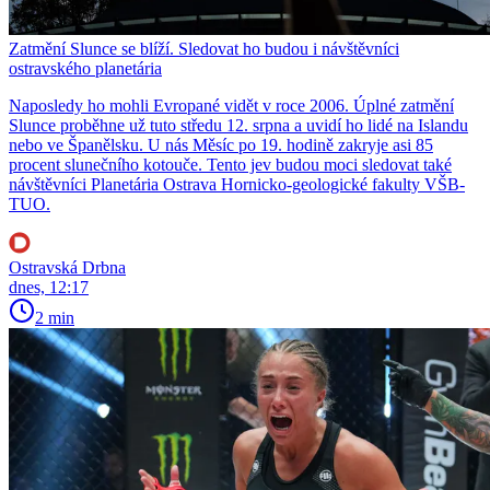
Zatmění Slunce se blíží. Sledovat ho budou i návštěvníci
ostravského planetária
Naposledy ho mohli Evropané vidět v roce 2006. Úplné zatmění
Slunce proběhne už tuto středu 12. srpna a uvidí ho lidé na Islandu
nebo ve Španělsku. U nás Měsíc po 19. hodině zakryje asi 85
procent slunečního kotouče. Tento jev budou moci sledovat také
návštěvníci Planetária Ostrava Hornicko-geologické fakulty VŠB-
TUO.
Ostravská Drbna
dnes, 12:17
2 min