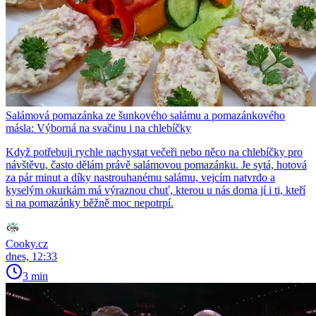
Salámová pomazánka ze šunkového salámu a pomazánkového
másla: Výborná na svačinu i na chlebíčky
Když potřebuji rychle nachystat večeři nebo něco na chlebíčky pro
návštěvu, často dělám právě salámovou pomazánku. Je sytá, hotová
za pár minut a díky nastrouhanému salámu, vejcím natvrdo a
kyselým okurkám má výraznou chuť, kterou u nás doma jí i ti, kteří
si na pomazánky běžně moc nepotrpí.
Cooky.cz
dnes, 12:33
3 min