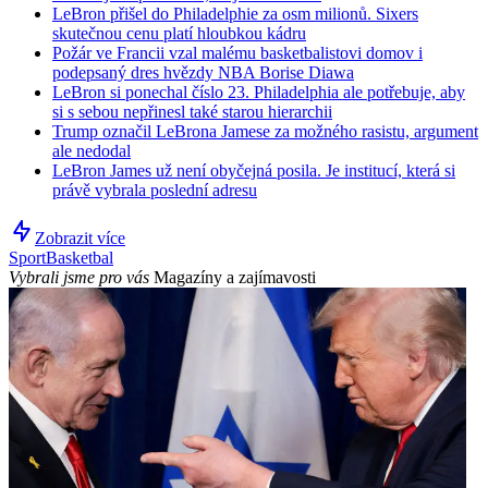
LeBron přišel do Philadelphie za osm milionů. Sixers
skutečnou cenu platí hloubkou kádru
Požár ve Francii vzal malému basketbalistovi domov i
podepsaný dres hvězdy NBA Borise Diawa
LeBron si ponechal číslo 23. Philadelphia ale potřebuje, aby
si s sebou nepřinesl také starou hierarchii
Trump označil LeBrona Jamese za možného rasistu, argument
ale nedodal
LeBron James už není obyčejná posila. Je institucí, která si
právě vybrala poslední adresu
Zobrazit více
Sport
Basketbal
Vybrali jsme pro vás
Magazíny a zajímavosti