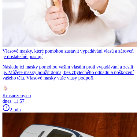
Vlasové masky, které pomohou zastavit vypadávání vlasů a zároveň
je dostatečně posilují
Následující masky pomohou vašim vlasům proti vypadávání a zesílí
je. Můžete masky použít doma, bez zbytečného odpadu a poškození
vašeho těla. Vlasové masky vaše vlasy podpoří.
Krasnezeny.eu
dnes, 11:57
2 min