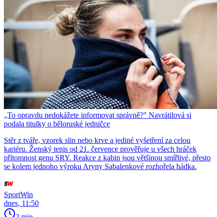
„To opravdu nedokážete informovat správně?" Navrátilová si
podala titulky o běloruské jedničce
Stěr z tváře, vzorek slin nebo krve a jediné vyšetření za celou
kariéru. Ženský tenis od 21. července prověřuje u všech hráček
přítomnost genu SRY. Reakce z kabin jsou většinou smířlivé, přesto
se kolem jednoho výroku Aryny Sabalenkové rozhořela hádka.
SportWin
dnes, 11:50
2 min