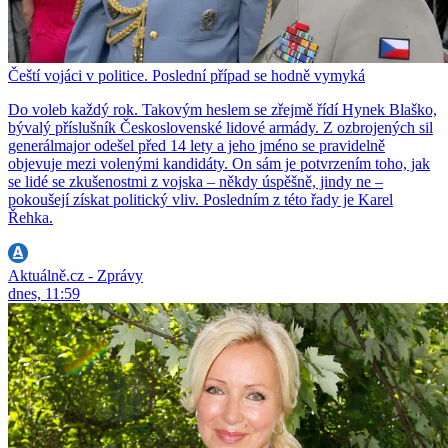
Čeští vojáci v politice. Poslední případ se hodně vymyká
Do voleb každý rok. Takovým heslem se zřejmě řídí Hynek Blaško,
bývalý příslušník Československé lidové armády. Z ozbrojených sil
generálmajor odešel před 14 lety a jeho jméno se pravidelně
objevuje mezi volenými kandidáty. On sám je potvrzením toho, jak
se lidé se zkušenostmi z vojska – někdy úspěšně, jindy ne –
pokoušejí získat politický vliv. Posledním z této řady je Karel
Řehka.
Aktuálně.cz - Zprávy
dnes, 11:59