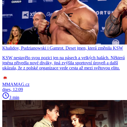
Khalidov, Pudzianowski i Gamrot. Deset jmen, která změnila KSW
KSW nestavělo svou pozici jen na pásech a velkých halách. Některá
jména přivedla nové diváky, jiná zvýšila sportovní úroveň a další
ukázala, že z polské organizace vede cesta až mezi světovou elitu.
MMAMAG.cz
dnes, 12:09
3 min