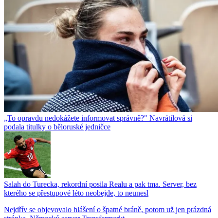
„To opravdu nedokážete informovat správně?" Navrátilová si
podala titulky o běloruské jedničce
Salah do Turecka, rekordní posila Realu a pak tma. Server, bez
kterého se přestupové léto neobejde, to neunesl
Nejdřív se objevovalo hlášení o špatné bráně, potom už jen prázdná