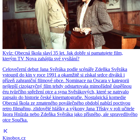
Kvíz: Obecná škola slaví 35 let. Jak dobře si pamatujete film,
kterým TV Nova zahájila své vysílání?
Celovečerní debut Jana Svěráka podle scénáře Zdeňka Svěráka
vstoupil do kin v roce 1991 a okamžitě si získal srdce diváků i
přízeň zahraniční filmové obce. Nominace na Oscara v kategorii
nejlepší cizojazyčný film tehdy odstartovala mimořádně úspěšnou
éru tvůrčího spřežení otce a syna Svěrákových, které se natrvalo
zapsalo do historie české kinematografie. Nostalgická komedie
Obecná škola ze zmateného poválečného období nabízí poctivou
retro filmařinu, zlidovělé hlášky a výkony Jana Třísky v roli učitele
Igora Hnízda nebo Zdeňka Svěráka jako přísného, ale spravedlivého
otce Součka.
Kinobox.cz