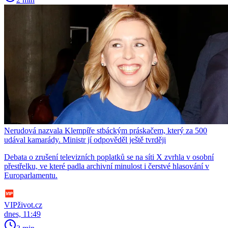
Nerudová nazvala Klempíře stbáckým práskačem, který za 500
udával kamarády. Ministr jí odpověděl ještě tvrději
Debata o zrušení televizních poplatků se na síti X zvrhla v osobní
přestřelku, ve které padla archivní minulost i čerstvé hlasování v
Europarlamentu.
VIPživot.cz
dnes, 11:49