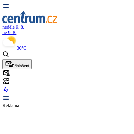
neděle 9. 8.
ne 9. 8.
30°C
Přihlášení
Reklama