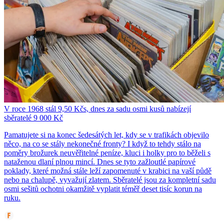
V roce 1968 stál 9,50 Kčs, dnes za sadu osmi kusů nabízejí
sběratelé 9 000 Kč
Pamatujete si na konec šedesátých let, kdy se v trafikách objevilo
něco, na co se stály nekonečné fronty? I když to tehdy stálo na
poměry brožurek neuvěřitelné peníze, kluci i holky pro to běželi s
nataženou dlaní plnou mincí. Dnes se tyto zažloutlé papírové
poklady, které možná stále leží zapomenuté v krabici na vaší půdě
nebo na chalupě, vyvažují zlatem. Sběratelé jsou za kompletní sadu
osmi sešitů ochotni okamžitě vyplatit téměř deset tisíc korun na
ruku.