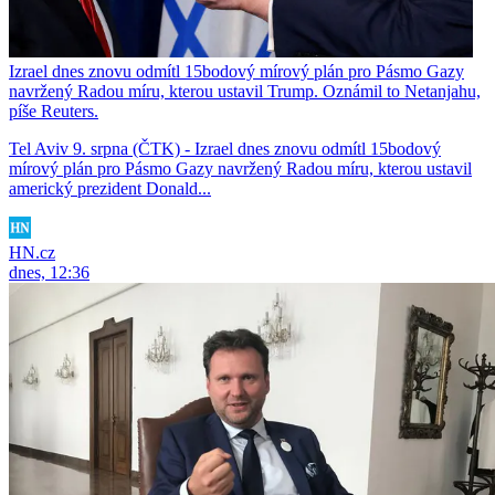
Izrael dnes znovu odmítl 15bodový mírový plán pro Pásmo Gazy
navržený Radou míru, kterou ustavil Trump. Oznámil to Netanjahu,
píše Reuters.
Tel Aviv 9. srpna (ČTK) - Izrael dnes znovu odmítl 15bodový
mírový plán pro Pásmo Gazy navržený Radou míru, kterou ustavil
americký prezident Donald...
HN.cz
dnes, 12:36