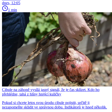
dnes, 12:05
1 min
Cibule na záhoně vysílá jasný signál, že je čas sklízet. Kdo ho
přehlédne, tahá z hlíny hnijící kuličky
Pokud si chcete letos svou úrodu cibule pojistit, určitě ji
nezapomeňte sklidit ve správnou dobu. Indikátorů je hned několik.