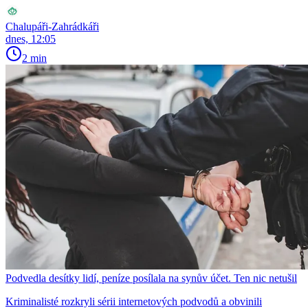
Chalupáři-Zahrádkáři
dnes, 12:05
2 min
Podvedla desítky lidí, peníze posílala na synův účet. Ten nic netušil
Kriminalisté rozkryli sérii internetových podvodů a obvinili