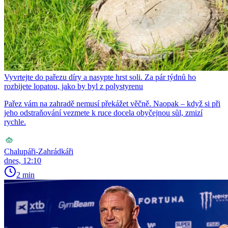
Vyvrtejte do pařezu díry a nasypte hrst soli. Za pár týdnů ho
rozbijete lopatou, jako by byl z polystyrenu
Pařez vám na zahradě nemusí překážet věčně. Naopak – když si při
jeho odstraňování vezmete k ruce docela obyčejnou sůl, zmizí
rychle.
Chalupáři-Zahrádkáři
dnes, 12:10
2 min